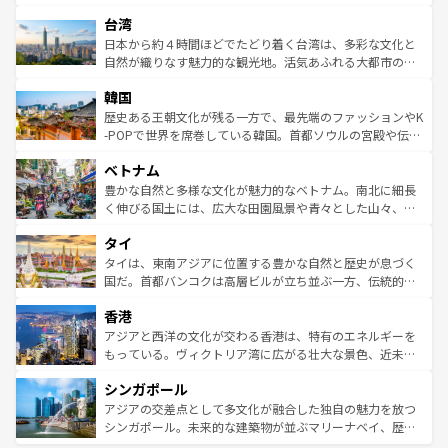
るだろう。車でのロードトリップや列車の旅も、アメリカ
文化や歴史が息づいている。「アロハスピリット」と呼ば
ストラリア東海岸北部に広がる大サンゴ礁地帯グレートバ
ならではの贅沢な旅のスタイルだ。 なお、新着のアメリカ
台湾
れるおもてなしの心で訪れる人々を迎えてくれるハワイの
リアリーフや大陸中央部にそびえるウルル（エアーズロッ
情報は
コンテンツ一覧
を参照してほしい。
人々、おいしいローカルフードやハワイアンミュージッ
ク）、タスマニアの美しい原生林やケアンズの熱帯雨林な
日本から約４時間ほどでたどり着く台湾は、多彩な文化と
ク、伝統的なフラダンスなど、すべてがハワイの魅力を彩
ど、見どころがたくさん。また、カフェやワイン、オージ
自然が織りなす魅力的な観光地。活気あふれる大都市の台
っている。訪れるたびに新しい発見と感動が待っているハ
ービーフなどの食文化も豊かで、美味しいものであふれて
北やノスタルジックな町並みが人気な九份（ジォウフェ
ワイを、存分に味わってほしい。 なお、新着のハワイ情報
韓国
いる。アクティビティも充実しており、サーフィンやダイ
ン）、静ひつな山岳地帯である台湾東部など、都市の喧騒
は
コンテンツ一覧
を参照してほしい。
ビング、ハイキングなど、アウトドア好きにはたまらな
と山間の静けさが共存しており、訪れる人に新しい発見と
歴史ある王朝文化が残る一方で、最先端のファッションやK
い。オーストラリアの多彩な魅力を存分に味わいつくそ
驚きをもたらしてくれる。また、奥深い台湾の食文化も魅
-POPで世界を席巻している韓国。首都ソウルの宮殿や伝統
う。 なお、新着のオーストラリア情報は
コンテンツ一覧
を
力で、夜市などの屋台グルメから高級料理、ヘルシーで美
家屋が並ぶエリアでは韓国の歴史と文化に浸ることがで
参照してほしい。
ベトナム
容にもいいと評判のスイーツなど、バラエティ豊かな料理
き、地方に足を延ばせば四季折々の自然美を楽しむことが
が味わえる。 なお、新着の台湾情報は
コンテンツ一覧
を参
できる。そして、キムチや焼肉、絶品のストリートフード
豊かな自然と多様な文化が魅力的なベトナム。南北に細長
照してほしい。
まで、さまざまな韓国料理が待っている。夜には、韓国な
く伸びる国土には、広大な田園風景や青々とした山々、世
らではのナイトライフも堪能できる。あたたかいホスピタ
界遺産に登録された壮大な自然景観が点在し、都市部では
タイ
リティに包まれながら、韓国の多彩な魅力を心ゆくまで味
急速な発展と共に伝統が息づく。ハノイの古い町並みやホ
わってみてほしい。 なお、新着の韓国情報は
コンテンツ一
ーチミン市のフランス統治時代の建物も、独特の雰囲気を
タイは、東南アジアに位置する豊かな自然と歴史が息づく
覧
を参照してほしい。
醸し出している。また、バラエティの豊かさとおいしさで
国だ。首都バンコクは高層ビルが立ち並ぶ一方、伝統的な
世界中の食通を魅了してやまないベトナム料理も魅力のひ
寺院や市場がいたるところに点在し、古きよき文化と現代
香港
とつ。フォーやバインミー、ベトナムコーヒーなどは、ぜ
の活気が交差している。北部ではチェンマイなどの山岳地
ひ現地で味わいたい。どの地域を訪れてもあたたかい人々
帯で自然と触れ合い、南部ではプーケットやクラビの美し
アジアと西洋の文化が交わる香港は、特有のエネルギーを
が旅行者を迎えてくれるので、きっと忘れられない旅にな
いビーチでリゾート気分を楽しむことができる。タイ料理
もっている。ヴィクトリア湾に広がる壮大な景色、近未来
るはずだ。 なお、新着のベトナム情報は
コンテンツ一覧
を
は世界的に有名で、屋台から高級レストランまで味覚を刺
的なアートスポット、そして歴史と現代が融合した町並
参照してほしい。
シンガポール
激する。気候は一年中温暖で、どの季節にも異なる楽しみ
み、どこを訪れても感動するはず。観光スポットが密集し
が待っている。親しみやすいタイの人々、仏教を中心とし
ており、効率よく見どころを回れるのも魅力。息をのむよ
アジアの交差点として多文化が融合した独自の魅力を放つ
た文化、そして多様な観光資源が、訪れる旅人を魅了し続
うな絶景から文化的な体験まで、香港を存分に楽しみ尽く
シンガポール。未来的な建築物が並ぶマリーナベイ、歴史
ける。 なお、新着のタイ情報は
コンテンツ一覧
を参照して
そう。 なお、新着の香港情報は
コンテンツ一覧
を参照して
と伝統を感じられるエスニックタウン、多数の緑豊かな公