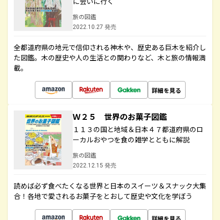
に会いに行く
旅の図鑑
2022.10.27 発売
全都道府県の地元で信仰される神木や、歴史ある巨木を紹介し
た図鑑。木の歴史や人の生活との関わりなど、木と旅の情報満
載。
詳細を見る
Ｗ２５ 世界のお菓子図鑑
１１３の国と地域＆日本４７都道府県のロ
ーカルおやつを食の雑学とともに解説
旅の図鑑
2022.12.15 発売
読めば必ず食べたくなる世界と日本のスイーツ＆スナック大集
合！各地で愛されるお菓子をとおして歴史や文化を学ぼう
詳細を見る