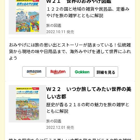
Ｗ２１ 世界のおみやげ図鑑
１２２の国と地域の雑貨や民芸品、定番み
やげを旅の雑学とともに解説
旅の図鑑
2022.10.11 発売
おみやげには旅の思い出とストーリーが詰まっている！伝統雑
貨から現地の味や日用品まで、海外みやげを通して世界にふれ
よう
詳細を見る
Ｗ２２ いつか旅してみたい世界の美
しい古都
歴史が香る２１８の町の魅力を旅の雑学と
ともに解説
旅の図鑑
2022.12.01 発売