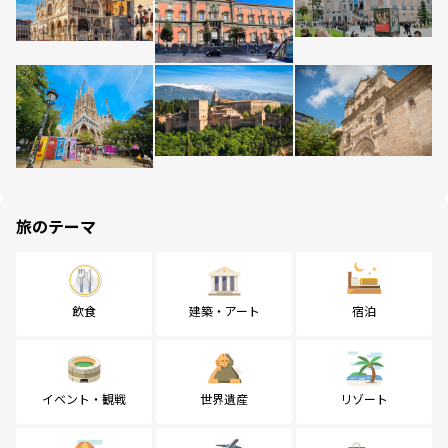
旅のテーマ
飲食
建築・アート
宿泊
イベント・観戦
世界遺産
リゾート