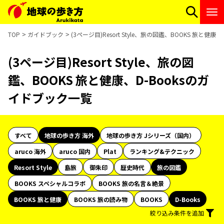
TOP
ガイドブック
(3ページ目)Resort Style、旅の図鑑、BOOKS 旅と健
(3ページ目)Resort Style、旅の図
鑑、BOOKS 旅と健康、D-Booksのガ
イドブック一覧
すべて
地球の歩き方 海外
地球の歩き方 Jシリーズ（国内）
aruco 海外
aruco 国内
Plat
ランキング&テクニック
Resort Style
島旅
御朱印
歴史時代
旅の図鑑
BOOKS スペシャルコラボ
BOOKS 旅の名言＆絶景
BOOKS 旅と健康
BOOKS 旅の読み物
BOOKS
D-Books
絞り込み条件を追加