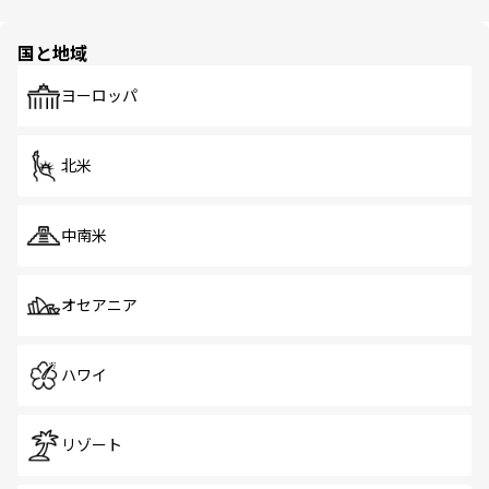
ほしい。
ほしい。
園や自然保護区など、自然が調和した近代的な景観と文化
の多様性あふれるカラフルな町は、どこを歩いても新しい
国と地域
発見がある。さらに、治安のよさや充実した公共交通機関
も、旅行者にとっては魅力的なポイント。グルメも豊富
で、ホーカーズは地元の風情を楽しめる外せないスポット
ヨーロッパ
だ。訪れる人を飽きさせないシンガポールで、多様な魅力
を体感しよう。 なお、新着のシンガポール情報は
コンテン
ツ一覧
を参照してほしい。
北米
中南米
オセアニア
ハワイ
リゾート