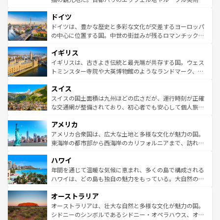
の城塞都市、穏やかなビーチリゾートまで多彩な表情を見
といった象徴的なスポットから、田舎町の古風な美しさま
せる。地方によって風土や気候が異なるスペインはその個
ドイツ
で、幅広い魅力が詰まっている。華麗な宮殿、歴史的な大
性で訪れる人を魅了する。 なお、新着のスペイン情報は
コ
聖堂、美しいビーチ、そして豊かな自然が、訪れる者を心
ドイツは、豊かな歴史と多彩な文化が交差するヨーロッパ
ンテンツ一覧
を参照してほしい。
から魅了する。また、フランスは美食の国としても知ら
の中心に位置する国。中世の街並みが残るロマンチック街
れ、フランス料理はユネスコ無形文化遺産にも登録されて
道から、未来を先取りするようなモダンな都市まで多様な
イギリス
いる。シャンパンの発祥地であるランス、プロヴァンスの
顔を持つこの国は、どこを歩いても飽きることがない。ベ
香り高いラベンダー畑など、多彩な楽しみ方が可能だ。さ
ルリンの文化的活気、バイエルン州のアルプスの絶景、そ
イギリスは、古きよき伝統と最先端が共存する国。ウェス
らに、パリ以外の地域にも魅力が溢れており、どの街角に
してライン川沿いのワイン畑といった風景は必見。ビール
トミンスター寺院や大英博物館のようなランドマーク、歴
も豊かな歴史と文化が息づいている。パリ以外の個性あふ
とソーセージを味わいながら地元の人と過ごす楽しい時間
史ある大学都市、美しい丘陵地帯や牧歌的な風景など、エ
れる地方に足を運ぶとそれぞれで全く異なる文化を体験で
スイス
は、お酒好きな人にはぜひ体験してほしい。 なお、新着の
リアごとに異なる魅力がある。また、優雅なアフタヌーン
きるだろう。 なお、新着のフランス情報は
コンテンツ一覧
ドイツ情報は
コンテンツ一覧
を参照してほしい。
ティー、ビール好きにはたまらない英国パブ、サッカー観
スイスの国土面積は九州ほどの広さだが、運行時刻が正確
を参照してほしい。
戦など、本場だからこそできる体験も豊富。イギリスを旅
な交通網が整備されており、初心者でも安心して個人旅行
して楽しみつくそう。 なお、新着のイギリス情報は
コンテ
を楽しめる。日本同様に時刻表どおりの旅が可能だ。中世
アメリカ
ンツ一覧
を参照してほしい。
の建物がそのまま残る町や、スイスならではのユニークな
博物館もあり、アルプス観光だけでなく町歩きも満喫する
アメリカ合衆国は、広大な土地と多様な文化が魅力の国。
ことができる。国民の所得が高いため物価も高いが、旅行
東海岸の都市部から西海岸のカリフォルニアまで、訪れる
者向けの交通パス提供のサービスもあり、うまく活用すれ
場所ごとに異なる風景と体験が待っている。ニューヨーク
ハワイ
ば市内交通費無料で観光を楽しむこともできる。 なお、新
のような巨大都市は、観光、ショッピング、エンターテイ
着のスイス情報は
コンテンツ一覧
を参照してほしい。
ンメントが詰まった刺激的なスポットだ。一方、アメリカ
年間を通じて温暖な気候に恵まれ、多くの島で構成される
西部には大自然が広がり、グランドキャニオンやイエロー
ハワイは、どの島も独自の魅力をもっている。大自然の神
ストーン国立公園といった絶景が堪能できる。さらに、南
秘を感じたいなら、火山が生み出した壮大な景観を誇るハ
オーストラリア
部のニューオーリンズでは、音楽と美食が融合した独特の
ワイ島は見逃せない。また、定番の観光地といえばオアフ
文化が魅力。旅行者はアメリカの各地域で異なる魅力を楽
島だが、静かな自然を求めるならマウイ島やカウアイ島が
オーストラリアは、壮大な自然と多様な文化が魅力の国。
しみながら、その多様性と豊かな歴史を感じることができ
おすすめ。エメラルドグリーンに輝く海をはじめ、豊かな
シドニーのシンボルであるシドニー・オペラハウス、オー