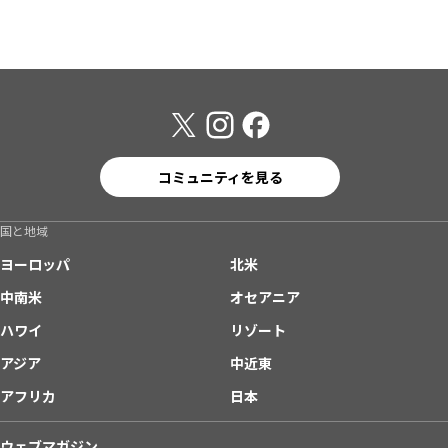
コミュニティを見る
国と地域
ヨーロッパ
北米
中南米
オセアニア
ハワイ
リゾート
アジア
中近東
アフリカ
日本
ウェブマガジン