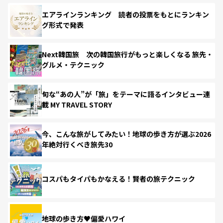
エアラインランキング 読者の投票をもとにランキン
グ形式で発表
Next韓国旅 次の韓国旅行がもっと楽しくなる 旅先・
グルメ・テクニック
旬な“あの人”が「旅」をテーマに語るインタビュー連
載 MY TRAVEL STORY
今、こんな旅がしてみたい！地球の歩き方が選ぶ2026
年絶対行くべき旅先30
コスパもタイパもかなえる！賢者の旅テクニック
地球の歩き方♥偏愛ハワイ