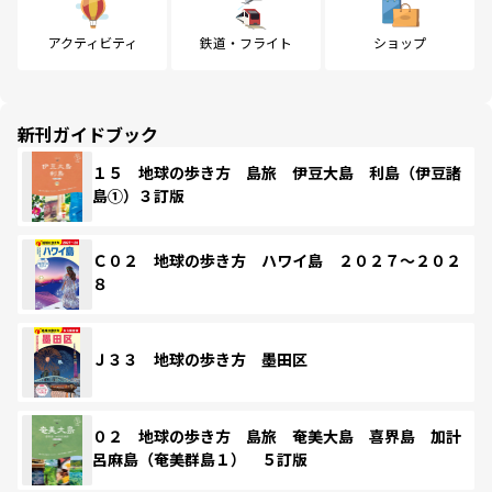
アクティビティ
鉄道・フライト
ショップ
新刊ガイドブック
１５ 地球の歩き方 島旅 伊豆大島 利島（伊豆諸
島①）３訂版
Ｃ０２ 地球の歩き方 ハワイ島 ２０２７～２０２
８
Ｊ３３ 地球の歩き方 墨田区
０２ 地球の歩き方 島旅 奄美大島 喜界島 加計
呂麻島（奄美群島１） ５訂版