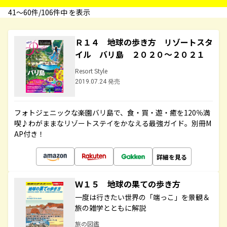
41〜60件/106件中 を表示
Ｒ１４ 地球の歩き方 リゾートスタ
イル バリ島 ２０２０～２０２１
Resort Style
2019.07.24 発売
フォトジェニックな楽園バリ島で、食・買・遊・癒を120％満
喫♪わがままなリゾートステイをかなえる最強ガイド。別冊M
AP付き！
詳細を見る
Ｗ１５ 地球の果ての歩き方
一度は行きたい世界の「端っこ」を景観＆
旅の雑学とともに解説
旅の図鑑