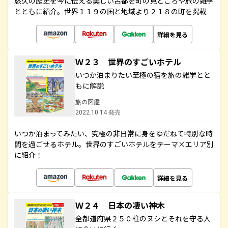
悠久の歴史を今に伝える美しい古都を町の見どころや旅の雑学
とともに紹介。世界１１９の国と地域より２１８の町を掲載
詳細を見る
Ｗ２３ 世界のすごいホテル
いつか泊まりたい至極の宿を旅の雑学とと
もに解説
旅の図鑑
2022.10.14 発売
いつか泊まってみたい、究極の非日常に身をゆだねて特別な時
間を過ごせるホテル。世界のすごいホテルをテーマ×エリア別
に紹介！
詳細を見る
Ｗ２４ 日本の凄い神木
全都道府県２５０柱のヌシとそれを守る人