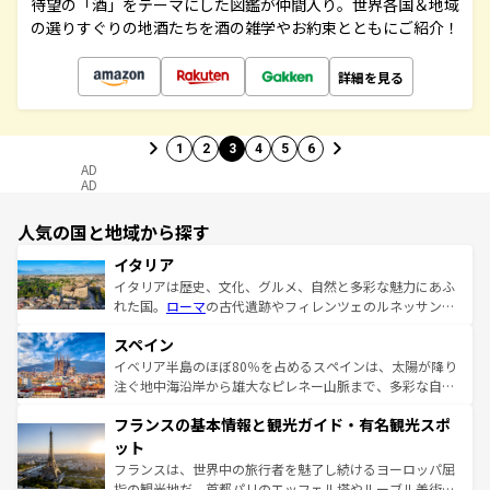
待望の「酒」をテーマにした図鑑が仲間入り。世界各国＆地域
の選りすぐりの地酒たちを酒の雑学やお約束とともにご紹介！
詳細を見る
1
2
3
4
5
6
AD
AD
人気の国と地域から探す
イタリア
イタリアは歴史、文化、グルメ、自然と多彩な魅力にあふ
れた国。
ローマ
の古代遺跡やフィレンツェのルネッサンス
美術、ヴェネツィアの運河など、歴史あるスポットはもち
スペイン
ろん、トスカーナの美しい田園風景やアマルフィ海岸の絶
景など、自然景観も見逃せない。観光の合間には、本場の
イベリア半島のほぼ80％を占めるスペインは、太陽が降り
ピザやパスタなど、絶品のイタリア料理を堪能することも
注ぐ地中海沿岸から雄大なピレネー山脈まで、多彩な自然
できる。朝目覚めてから夜眠るまで、すべての瞬間を楽し
と文化が詰まったヨーロッパ屈指の旅行先だ。多様な地域
フランスの基本情報と観光ガイド・有名観光スポ
ませてくれるイタリアで、忘れられない旅をしてみよう！
文化が根付くこの国では、情熱的なフラメンコ、熱気あふ
なお、新着のイタリア情報は
コンテンツ一覧
を参照してほ
れる闘牛、そして美味しいタパスが生活の一部となってい
ット
しい。
る。首都マドリードの洗練された雰囲気や、バルセロナの
フランスは、世界中の旅行者を魅了し続けるヨーロッパ屈
アートに溢れた街角から、地方では古代ローマ遺跡や中世
指の観光地だ。首都パリのエッフェル塔やルーブル美術館