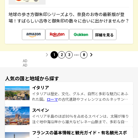
地球の歩き方御朱印シリーズより、奈良のお寺の最新版が登
場！すばらしい古寺と御朱印の数々に合いに出かけませんか？
詳細を見る
…
1
2
3
8
AD
AD
人気の国と地域から探す
イタリア
イタリアは歴史、文化、グルメ、自然と多彩な魅力にあふ
れた国。
ローマ
の古代遺跡やフィレンツェのルネッサンス
美術、ヴェネツィアの運河など、歴史あるスポットはもち
スペイン
ろん、トスカーナの美しい田園風景やアマルフィ海岸の絶
景など、自然景観も見逃せない。観光の合間には、本場の
イベリア半島のほぼ80％を占めるスペインは、太陽が降り
ピザやパスタなど、絶品のイタリア料理を堪能することも
注ぐ地中海沿岸から雄大なピレネー山脈まで、多彩な自然
できる。朝目覚めてから夜眠るまで、すべての瞬間を楽し
と文化が詰まったヨーロッパ屈指の旅行先だ。多様な地域
フランスの基本情報と観光ガイド・有名観光スポ
ませてくれるイタリアで、忘れられない旅をしてみよう！
文化が根付くこの国では、情熱的なフラメンコ、熱気あふ
なお、新着のイタリア情報は
コンテンツ一覧
を参照してほ