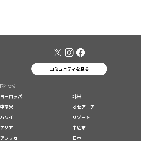
コミュニティを見る
国と地域
ヨーロッパ
北米
中南米
オセアニア
ハワイ
リゾート
アジア
中近東
アフリカ
日本