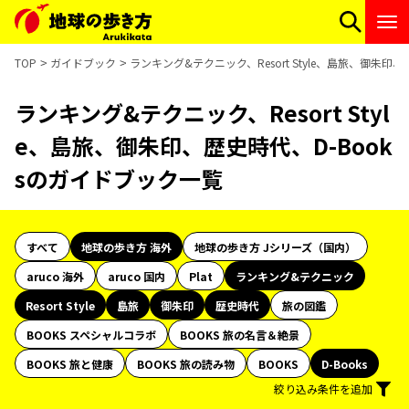
TOP
ガイドブック
ランキング&テクニック、Resort Style、島旅、御朱印
ランキング&テクニック、Resort Styl
e、島旅、御朱印、歴史時代、D-Book
sのガイドブック一覧
すべて
地球の歩き方 海外
地球の歩き方 Jシリーズ（国内）
aruco 海外
aruco 国内
Plat
ランキング&テクニック
Resort Style
島旅
御朱印
歴史時代
旅の図鑑
BOOKS スペシャルコラボ
BOOKS 旅の名言＆絶景
BOOKS 旅と健康
BOOKS 旅の読み物
BOOKS
D-Books
絞り込み条件を追加