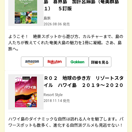
島 喜界島 加計呂麻島（奄美群島
１） ５訂版
島旅
2026.08.06 発売
ようこそ！ 絶景スポットから遊び方、カルチャーまで、島の
人たちが教えてくれた奄美大島の魅力を1冊に凝縮。さあ、島
旅へ。
詳細を見る
Ｒ０２ 地球の歩き方 リゾートスタ
イル ハワイ島 ２０１９～２０２０
Resort Style
2018.11.14 発売
ハワイ島のダイナミックな自然は訪れる人々を魅了します。パ
ワースポットも数多く、進化する自然派グルメも見逃せない！