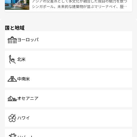
が待っている。親しみやすいタイの人々、仏教を中心とし
ており、効率よく見どころを回れるのも魅力。息をのむよ
アジアの交差点として多文化が融合した独自の魅力を放つ
た文化、そして多様な観光資源が、訪れる旅人を魅了し続
うな絶景から文化的な体験まで、香港を存分に楽しみ尽く
シンガポール。未来的な建築物が並ぶマリーナベイ、歴史
ける。 なお、新着のタイ情報は
コンテンツ一覧
を参照して
そう。 なお、新着の香港情報は
コンテンツ一覧
を参照して
と伝統を感じられるエスニックタウン、多数の緑豊かな公
ほしい。
ほしい。
園や自然保護区など、自然が調和した近代的な景観と文化
の多様性あふれるカラフルな町は、どこを歩いても新しい
国と地域
発見がある。さらに、治安のよさや充実した公共交通機関
も、旅行者にとっては魅力的なポイント。グルメも豊富
で、ホーカーズは地元の風情を楽しめる外せないスポット
ヨーロッパ
だ。訪れる人を飽きさせないシンガポールで、多様な魅力
を体感しよう。 なお、新着のシンガポール情報は
コンテン
ツ一覧
を参照してほしい。
北米
中南米
オセアニア
ハワイ