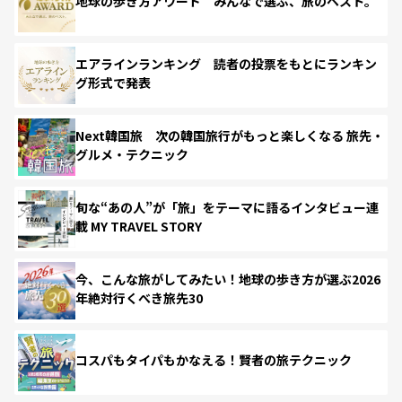
地球の歩き方アワード みんなで選ぶ、旅のベスト。
エアラインランキング 読者の投票をもとにランキン
グ形式で発表
Next韓国旅 次の韓国旅行がもっと楽しくなる 旅先・
グルメ・テクニック
旬な“あの人”が「旅」をテーマに語るインタビュー連
載 MY TRAVEL STORY
今、こんな旅がしてみたい！地球の歩き方が選ぶ2026
年絶対行くべき旅先30
コスパもタイパもかなえる！賢者の旅テクニック