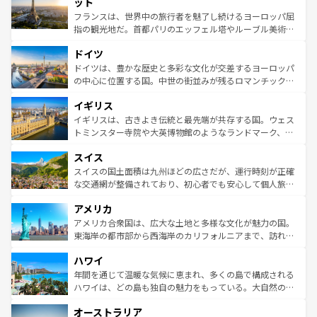
れる闘牛、そして美味しいタパスが生活の一部となってい
ット
しい。
る。首都マドリードの洗練された雰囲気や、バルセロナの
フランスは、世界中の旅行者を魅了し続けるヨーロッパ屈
アートに溢れた街角から、地方では古代ローマ遺跡や中世
指の観光地だ。首都パリのエッフェル塔やルーブル美術館
の城塞都市、穏やかなビーチリゾートまで多彩な表情を見
といった象徴的なスポットから、田舎町の古風な美しさま
せる。地方によって風土や気候が異なるスペインはその個
ドイツ
で、幅広い魅力が詰まっている。華麗な宮殿、歴史的な大
性で訪れる人を魅了する。 なお、新着のスペイン情報は
コ
聖堂、美しいビーチ、そして豊かな自然が、訪れる者を心
ドイツは、豊かな歴史と多彩な文化が交差するヨーロッパ
ンテンツ一覧
を参照してほしい。
から魅了する。また、フランスは美食の国としても知ら
の中心に位置する国。中世の街並みが残るロマンチック街
れ、フランス料理はユネスコ無形文化遺産にも登録されて
道から、未来を先取りするようなモダンな都市まで多様な
イギリス
いる。シャンパンの発祥地であるランス、プロヴァンスの
顔を持つこの国は、どこを歩いても飽きることがない。ベ
香り高いラベンダー畑など、多彩な楽しみ方が可能だ。さ
ルリンの文化的活気、バイエルン州のアルプスの絶景、そ
イギリスは、古きよき伝統と最先端が共存する国。ウェス
らに、パリ以外の地域にも魅力が溢れており、どの街角に
してライン川沿いのワイン畑といった風景は必見。ビール
トミンスター寺院や大英博物館のようなランドマーク、歴
も豊かな歴史と文化が息づいている。パリ以外の個性あふ
とソーセージを味わいながら地元の人と過ごす楽しい時間
史ある大学都市、美しい丘陵地帯や牧歌的な風景など、エ
れる地方に足を運ぶとそれぞれで全く異なる文化を体験で
スイス
は、お酒好きな人にはぜひ体験してほしい。 なお、新着の
リアごとに異なる魅力がある。また、優雅なアフタヌーン
きるだろう。 なお、新着のフランス情報は
コンテンツ一覧
ドイツ情報は
コンテンツ一覧
を参照してほしい。
ティー、ビール好きにはたまらない英国パブ、サッカー観
スイスの国土面積は九州ほどの広さだが、運行時刻が正確
を参照してほしい。
戦など、本場だからこそできる体験も豊富。イギリスを旅
な交通網が整備されており、初心者でも安心して個人旅行
して楽しみつくそう。 なお、新着のイギリス情報は
コンテ
を楽しめる。日本同様に時刻表どおりの旅が可能だ。中世
アメリカ
ンツ一覧
を参照してほしい。
の建物がそのまま残る町や、スイスならではのユニークな
博物館もあり、アルプス観光だけでなく町歩きも満喫する
アメリカ合衆国は、広大な土地と多様な文化が魅力の国。
ことができる。国民の所得が高いため物価も高いが、旅行
東海岸の都市部から西海岸のカリフォルニアまで、訪れる
者向けの交通パス提供のサービスもあり、うまく活用すれ
場所ごとに異なる風景と体験が待っている。ニューヨーク
ハワイ
ば市内交通費無料で観光を楽しむこともできる。 なお、新
のような巨大都市は、観光、ショッピング、エンターテイ
着のスイス情報は
コンテンツ一覧
を参照してほしい。
ンメントが詰まった刺激的なスポットだ。一方、アメリカ
年間を通じて温暖な気候に恵まれ、多くの島で構成される
西部には大自然が広がり、グランドキャニオンやイエロー
ハワイは、どの島も独自の魅力をもっている。大自然の神
ストーン国立公園といった絶景が堪能できる。さらに、南
秘を感じたいなら、火山が生み出した壮大な景観を誇るハ
オーストラリア
部のニューオーリンズでは、音楽と美食が融合した独特の
ワイ島は見逃せない。また、定番の観光地といえばオアフ