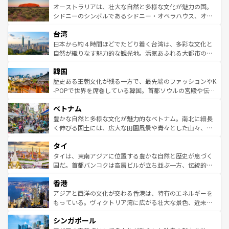
文化が魅力。旅行者はアメリカの各地域で異なる魅力を楽
島だが、静かな自然を求めるならマウイ島やカウアイ島が
オーストラリアは、壮大な自然と多様な文化が魅力の国。
しみながら、その多様性と豊かな歴史を感じることができ
おすすめ。エメラルドグリーンに輝く海をはじめ、豊かな
シドニーのシンボルであるシドニー・オペラハウス、オー
るだろう。車でのロードトリップや列車の旅も、アメリカ
文化や歴史が息づいている。「アロハスピリット」と呼ば
ストラリア東海岸北部に広がる大サンゴ礁地帯グレートバ
ならではの贅沢な旅のスタイルだ。 なお、新着のアメリカ
台湾
れるおもてなしの心で訪れる人々を迎えてくれるハワイの
リアリーフや大陸中央部にそびえるウルル（エアーズロッ
情報は
コンテンツ一覧
を参照してほしい。
人々、おいしいローカルフードやハワイアンミュージッ
ク）、タスマニアの美しい原生林やケアンズの熱帯雨林な
日本から約４時間ほどでたどり着く台湾は、多彩な文化と
ク、伝統的なフラダンスなど、すべてがハワイの魅力を彩
ど、見どころがたくさん。また、カフェやワイン、オージ
自然が織りなす魅力的な観光地。活気あふれる大都市の台
っている。訪れるたびに新しい発見と感動が待っているハ
ービーフなどの食文化も豊かで、美味しいものであふれて
北やノスタルジックな町並みが人気な九份（ジォウフェ
ワイを、存分に味わってほしい。 なお、新着のハワイ情報
韓国
いる。アクティビティも充実しており、サーフィンやダイ
ン）、静ひつな山岳地帯である台湾東部など、都市の喧騒
は
コンテンツ一覧
を参照してほしい。
ビング、ハイキングなど、アウトドア好きにはたまらな
と山間の静けさが共存しており、訪れる人に新しい発見と
歴史ある王朝文化が残る一方で、最先端のファッションやK
い。オーストラリアの多彩な魅力を存分に味わいつくそ
驚きをもたらしてくれる。また、奥深い台湾の食文化も魅
-POPで世界を席巻している韓国。首都ソウルの宮殿や伝統
う。 なお、新着のオーストラリア情報は
コンテンツ一覧
を
力で、夜市などの屋台グルメから高級料理、ヘルシーで美
家屋が並ぶエリアでは韓国の歴史と文化に浸ることがで
参照してほしい。
ベトナム
容にもいいと評判のスイーツなど、バラエティ豊かな料理
き、地方に足を延ばせば四季折々の自然美を楽しむことが
が味わえる。 なお、新着の台湾情報は
コンテンツ一覧
を参
できる。そして、キムチや焼肉、絶品のストリートフード
豊かな自然と多様な文化が魅力的なベトナム。南北に細長
照してほしい。
まで、さまざまな韓国料理が待っている。夜には、韓国な
く伸びる国土には、広大な田園風景や青々とした山々、世
らではのナイトライフも堪能できる。あたたかいホスピタ
界遺産に登録された壮大な自然景観が点在し、都市部では
タイ
リティに包まれながら、韓国の多彩な魅力を心ゆくまで味
急速な発展と共に伝統が息づく。ハノイの古い町並みやホ
わってみてほしい。 なお、新着の韓国情報は
コンテンツ一
ーチミン市のフランス統治時代の建物も、独特の雰囲気を
タイは、東南アジアに位置する豊かな自然と歴史が息づく
覧
を参照してほしい。
醸し出している。また、バラエティの豊かさとおいしさで
国だ。首都バンコクは高層ビルが立ち並ぶ一方、伝統的な
世界中の食通を魅了してやまないベトナム料理も魅力のひ
寺院や市場がいたるところに点在し、古きよき文化と現代
香港
とつ。フォーやバインミー、ベトナムコーヒーなどは、ぜ
の活気が交差している。北部ではチェンマイなどの山岳地
ひ現地で味わいたい。どの地域を訪れてもあたたかい人々
帯で自然と触れ合い、南部ではプーケットやクラビの美し
アジアと西洋の文化が交わる香港は、特有のエネルギーを
が旅行者を迎えてくれるので、きっと忘れられない旅にな
いビーチでリゾート気分を楽しむことができる。タイ料理
もっている。ヴィクトリア湾に広がる壮大な景色、近未来
るはずだ。 なお、新着のベトナム情報は
コンテンツ一覧
を
は世界的に有名で、屋台から高級レストランまで味覚を刺
的なアートスポット、そして歴史と現代が融合した町並
参照してほしい。
シンガポール
激する。気候は一年中温暖で、どの季節にも異なる楽しみ
み、どこを訪れても感動するはず。観光スポットが密集し