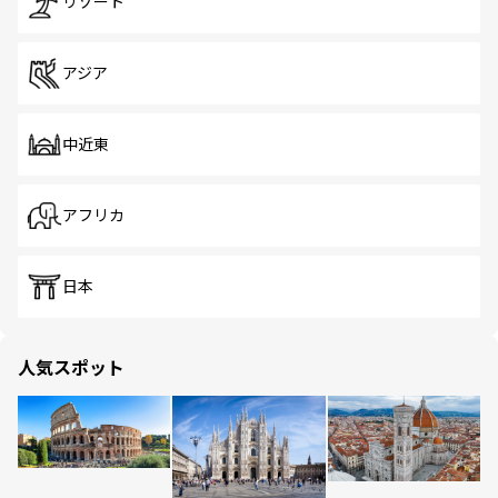
リゾート
アジア
中近東
アフリカ
日本
人気スポット