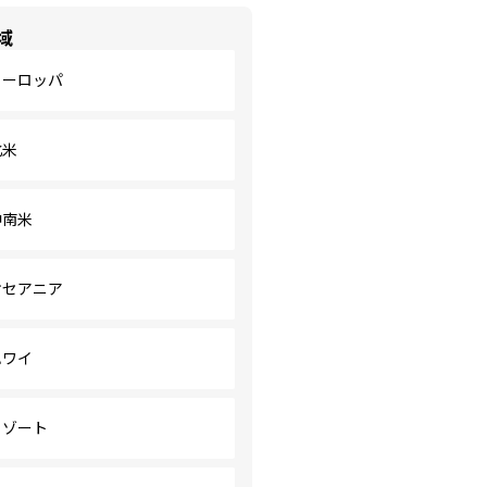
域
ヨーロッパ
北米
中南米
オセアニア
ハワイ
リゾート