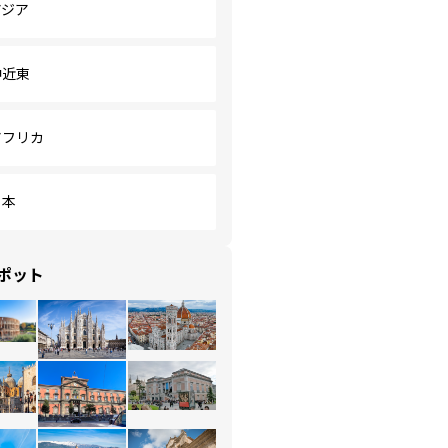
アジア
中近東
アフリカ
日本
ポット