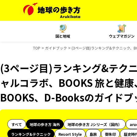
国と地域
ウェブマガジン
TOP
ガイドブック
(3ページ目)ランキング&テクニック、BO
(3ページ目)ランキング&テクニ
ャルコラボ、BOOKS 旅と健康
BOOKS、D-Booksのガイド
すべて
地球の歩き方 海外
地球の歩き方 Jシリーズ（国内）
aru
ランキング&テクニック
Resort Style
島旅
御朱印
歴史時