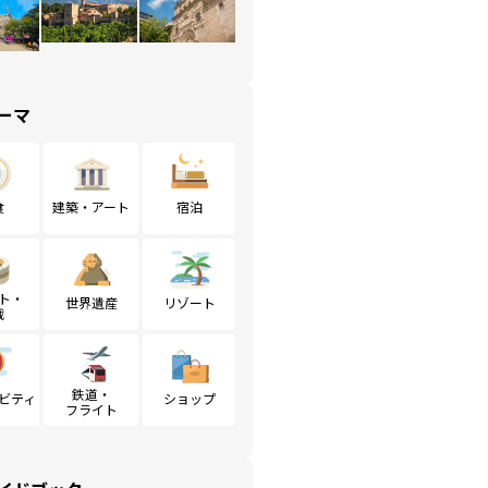
ーマ
食
建築・アート
宿泊
ト・
世界遺産
リゾート
戦
鉄道・
ビティ
ショップ
フライト