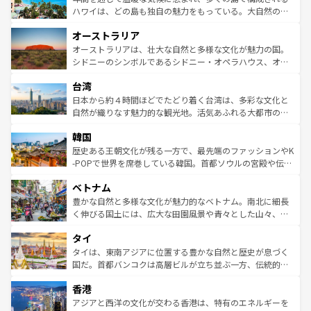
西部には大自然が広がり、グランドキャニオンやイエロー
ハワイは、どの島も独自の魅力をもっている。大自然の神
ストーン国立公園といった絶景が堪能できる。さらに、南
秘を感じたいなら、火山が生み出した壮大な景観を誇るハ
オーストラリア
部のニューオーリンズでは、音楽と美食が融合した独特の
ワイ島は見逃せない。また、定番の観光地といえばオアフ
文化が魅力。旅行者はアメリカの各地域で異なる魅力を楽
島だが、静かな自然を求めるならマウイ島やカウアイ島が
オーストラリアは、壮大な自然と多様な文化が魅力の国。
しみながら、その多様性と豊かな歴史を感じることができ
おすすめ。エメラルドグリーンに輝く海をはじめ、豊かな
シドニーのシンボルであるシドニー・オペラハウス、オー
るだろう。車でのロードトリップや列車の旅も、アメリカ
文化や歴史が息づいている。「アロハスピリット」と呼ば
ストラリア東海岸北部に広がる大サンゴ礁地帯グレートバ
ならではの贅沢な旅のスタイルだ。 なお、新着のアメリカ
台湾
れるおもてなしの心で訪れる人々を迎えてくれるハワイの
リアリーフや大陸中央部にそびえるウルル（エアーズロッ
情報は
コンテンツ一覧
を参照してほしい。
人々、おいしいローカルフードやハワイアンミュージッ
ク）、タスマニアの美しい原生林やケアンズの熱帯雨林な
日本から約４時間ほどでたどり着く台湾は、多彩な文化と
ク、伝統的なフラダンスなど、すべてがハワイの魅力を彩
ど、見どころがたくさん。また、カフェやワイン、オージ
自然が織りなす魅力的な観光地。活気あふれる大都市の台
っている。訪れるたびに新しい発見と感動が待っているハ
ービーフなどの食文化も豊かで、美味しいものであふれて
北やノスタルジックな町並みが人気な九份（ジォウフェ
ワイを、存分に味わってほしい。 なお、新着のハワイ情報
韓国
いる。アクティビティも充実しており、サーフィンやダイ
ン）、静ひつな山岳地帯である台湾東部など、都市の喧騒
は
コンテンツ一覧
を参照してほしい。
ビング、ハイキングなど、アウトドア好きにはたまらな
と山間の静けさが共存しており、訪れる人に新しい発見と
歴史ある王朝文化が残る一方で、最先端のファッションやK
い。オーストラリアの多彩な魅力を存分に味わいつくそ
驚きをもたらしてくれる。また、奥深い台湾の食文化も魅
-POPで世界を席巻している韓国。首都ソウルの宮殿や伝統
う。 なお、新着のオーストラリア情報は
コンテンツ一覧
を
力で、夜市などの屋台グルメから高級料理、ヘルシーで美
家屋が並ぶエリアでは韓国の歴史と文化に浸ることがで
参照してほしい。
ベトナム
容にもいいと評判のスイーツなど、バラエティ豊かな料理
き、地方に足を延ばせば四季折々の自然美を楽しむことが
が味わえる。 なお、新着の台湾情報は
コンテンツ一覧
を参
できる。そして、キムチや焼肉、絶品のストリートフード
豊かな自然と多様な文化が魅力的なベトナム。南北に細長
照してほしい。
まで、さまざまな韓国料理が待っている。夜には、韓国な
く伸びる国土には、広大な田園風景や青々とした山々、世
らではのナイトライフも堪能できる。あたたかいホスピタ
界遺産に登録された壮大な自然景観が点在し、都市部では
タイ
リティに包まれながら、韓国の多彩な魅力を心ゆくまで味
急速な発展と共に伝統が息づく。ハノイの古い町並みやホ
わってみてほしい。 なお、新着の韓国情報は
コンテンツ一
ーチミン市のフランス統治時代の建物も、独特の雰囲気を
タイは、東南アジアに位置する豊かな自然と歴史が息づく
覧
を参照してほしい。
醸し出している。また、バラエティの豊かさとおいしさで
国だ。首都バンコクは高層ビルが立ち並ぶ一方、伝統的な
世界中の食通を魅了してやまないベトナム料理も魅力のひ
寺院や市場がいたるところに点在し、古きよき文化と現代
香港
とつ。フォーやバインミー、ベトナムコーヒーなどは、ぜ
の活気が交差している。北部ではチェンマイなどの山岳地
ひ現地で味わいたい。どの地域を訪れてもあたたかい人々
帯で自然と触れ合い、南部ではプーケットやクラビの美し
アジアと西洋の文化が交わる香港は、特有のエネルギーを