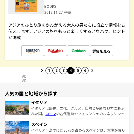
BOOKS
2019.11.27 発売
アジアのひとり旅をかんがえる大人の男たちに役立つ情報をお
伝えします。アジアの旅をもっと楽しくするノウハウ、ヒント
が満載！
詳細を見る
1
2
3
4
5
6
AD
AD
人気の国と地域から探す
イタリア
イタリアは歴史、文化、グルメ、自然と多彩な魅力にあふ
れた国。
ローマ
の古代遺跡やフィレンツェのルネッサンス
美術、ヴェネツィアの運河など、歴史あるスポットはもち
スペイン
ろん、トスカーナの美しい田園風景やアマルフィ海岸の絶
景など、自然景観も見逃せない。観光の合間には、本場の
イベリア半島のほぼ80％を占めるスペインは、太陽が降り