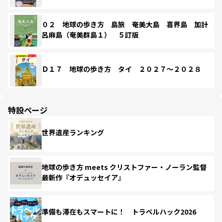
０２ 地球の歩き方 島旅 奄美大島 喜界島 加計
呂麻島（奄美群島１） ５訂版
Ｄ１７ 地球の歩き方 タイ ２０２７～２０２８
特設ページ
世界遺産ランキング
地球の歩き方 meets クリストファー・ノーラン監督
最新作『オデュッセイア』
準備も滞在もスマートに！ トラベルハック2026