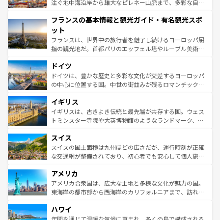
ピザやパスタなど、絶品のイタリア料理を堪能することも
注ぐ地中海沿岸から雄大なピレネー山脈まで、多彩な自然
できる。朝目覚めてから夜眠るまで、すべての瞬間を楽し
と文化が詰まったヨーロッパ屈指の旅行先だ。多様な地域
フランスの基本情報と観光ガイド・有名観光スポ
ませてくれるイタリアで、忘れられない旅をしてみよう！
文化が根付くこの国では、情熱的なフラメンコ、熱気あふ
なお、新着のイタリア情報は
コンテンツ一覧
を参照してほ
れる闘牛、そして美味しいタパスが生活の一部となってい
ット
しい。
る。首都マドリードの洗練された雰囲気や、バルセロナの
フランスは、世界中の旅行者を魅了し続けるヨーロッパ屈
アートに溢れた街角から、地方では古代ローマ遺跡や中世
指の観光地だ。首都パリのエッフェル塔やルーブル美術館
の城塞都市、穏やかなビーチリゾートまで多彩な表情を見
といった象徴的なスポットから、田舎町の古風な美しさま
せる。地方によって風土や気候が異なるスペインはその個
ドイツ
で、幅広い魅力が詰まっている。華麗な宮殿、歴史的な大
性で訪れる人を魅了する。 なお、新着のスペイン情報は
コ
聖堂、美しいビーチ、そして豊かな自然が、訪れる者を心
ドイツは、豊かな歴史と多彩な文化が交差するヨーロッパ
ンテンツ一覧
を参照してほしい。
から魅了する。また、フランスは美食の国としても知ら
の中心に位置する国。中世の街並みが残るロマンチック街
れ、フランス料理はユネスコ無形文化遺産にも登録されて
道から、未来を先取りするようなモダンな都市まで多様な
イギリス
いる。シャンパンの発祥地であるランス、プロヴァンスの
顔を持つこの国は、どこを歩いても飽きることがない。ベ
香り高いラベンダー畑など、多彩な楽しみ方が可能だ。さ
ルリンの文化的活気、バイエルン州のアルプスの絶景、そ
イギリスは、古きよき伝統と最先端が共存する国。ウェス
らに、パリ以外の地域にも魅力が溢れており、どの街角に
してライン川沿いのワイン畑といった風景は必見。ビール
トミンスター寺院や大英博物館のようなランドマーク、歴
も豊かな歴史と文化が息づいている。パリ以外の個性あふ
とソーセージを味わいながら地元の人と過ごす楽しい時間
史ある大学都市、美しい丘陵地帯や牧歌的な風景など、エ
れる地方に足を運ぶとそれぞれで全く異なる文化を体験で
スイス
は、お酒好きな人にはぜひ体験してほしい。 なお、新着の
リアごとに異なる魅力がある。また、優雅なアフタヌーン
きるだろう。 なお、新着のフランス情報は
コンテンツ一覧
ドイツ情報は
コンテンツ一覧
を参照してほしい。
ティー、ビール好きにはたまらない英国パブ、サッカー観
スイスの国土面積は九州ほどの広さだが、運行時刻が正確
を参照してほしい。
戦など、本場だからこそできる体験も豊富。イギリスを旅
な交通網が整備されており、初心者でも安心して個人旅行
して楽しみつくそう。 なお、新着のイギリス情報は
コンテ
を楽しめる。日本同様に時刻表どおりの旅が可能だ。中世
アメリカ
ンツ一覧
を参照してほしい。
の建物がそのまま残る町や、スイスならではのユニークな
博物館もあり、アルプス観光だけでなく町歩きも満喫する
アメリカ合衆国は、広大な土地と多様な文化が魅力の国。
ことができる。国民の所得が高いため物価も高いが、旅行
東海岸の都市部から西海岸のカリフォルニアまで、訪れる
者向けの交通パス提供のサービスもあり、うまく活用すれ
場所ごとに異なる風景と体験が待っている。ニューヨーク
ハワイ
ば市内交通費無料で観光を楽しむこともできる。 なお、新
のような巨大都市は、観光、ショッピング、エンターテイ
着のスイス情報は
コンテンツ一覧
を参照してほしい。
ンメントが詰まった刺激的なスポットだ。一方、アメリカ
年間を通じて温暖な気候に恵まれ、多くの島で構成される