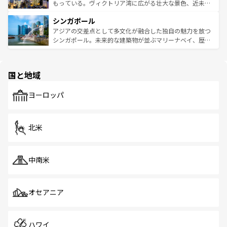
が旅行者を迎えてくれるので、きっと忘れられない旅にな
いビーチでリゾート気分を楽しむことができる。タイ料理
もっている。ヴィクトリア湾に広がる壮大な景色、近未来
るはずだ。 なお、新着のベトナム情報は
コンテンツ一覧
を
は世界的に有名で、屋台から高級レストランまで味覚を刺
的なアートスポット、そして歴史と現代が融合した町並
参照してほしい。
シンガポール
激する。気候は一年中温暖で、どの季節にも異なる楽しみ
み、どこを訪れても感動するはず。観光スポットが密集し
が待っている。親しみやすいタイの人々、仏教を中心とし
ており、効率よく見どころを回れるのも魅力。息をのむよ
アジアの交差点として多文化が融合した独自の魅力を放つ
た文化、そして多様な観光資源が、訪れる旅人を魅了し続
うな絶景から文化的な体験まで、香港を存分に楽しみ尽く
シンガポール。未来的な建築物が並ぶマリーナベイ、歴史
ける。 なお、新着のタイ情報は
コンテンツ一覧
を参照して
そう。 なお、新着の香港情報は
コンテンツ一覧
を参照して
と伝統を感じられるエスニックタウン、多数の緑豊かな公
ほしい。
ほしい。
園や自然保護区など、自然が調和した近代的な景観と文化
の多様性あふれるカラフルな町は、どこを歩いても新しい
国と地域
発見がある。さらに、治安のよさや充実した公共交通機関
も、旅行者にとっては魅力的なポイント。グルメも豊富
で、ホーカーズは地元の風情を楽しめる外せないスポット
ヨーロッパ
だ。訪れる人を飽きさせないシンガポールで、多様な魅力
を体感しよう。 なお、新着のシンガポール情報は
コンテン
ツ一覧
を参照してほしい。
北米
中南米
オセアニア
ハワイ