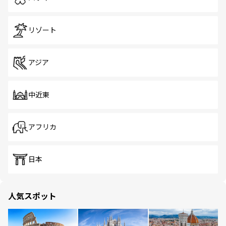
リゾート
アジア
中近東
アフリカ
日本
人気スポット