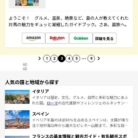
ようこそ！ グルメ、温泉、絶景など、島の人が教えてくれた
対馬の魅力をギュッと凝縮したガイドブック。さあ、島旅へ。
詳細を見る
…
1
2
3
4
5
9
AD
AD
人気の国と地域から探す
イタリア
イタリアは歴史、文化、グルメ、自然と多彩な魅力にあふ
れた国。
ローマ
の古代遺跡やフィレンツェのルネッサンス
美術、ヴェネツィアの運河など、歴史あるスポットはもち
スペイン
ろん、トスカーナの美しい田園風景やアマルフィ海岸の絶
景など、自然景観も見逃せない。観光の合間には、本場の
イベリア半島のほぼ80％を占めるスペインは、太陽が降り
ピザやパスタなど、絶品のイタリア料理を堪能することも
注ぐ地中海沿岸から雄大なピレネー山脈まで、多彩な自然
できる。朝目覚めてから夜眠るまで、すべての瞬間を楽し
と文化が詰まったヨーロッパ屈指の旅行先だ。多様な地域
フランスの基本情報と観光ガイド・有名観光スポ
ませてくれるイタリアで、忘れられない旅をしてみよう！
文化が根付くこの国では、情熱的なフラメンコ、熱気あふ