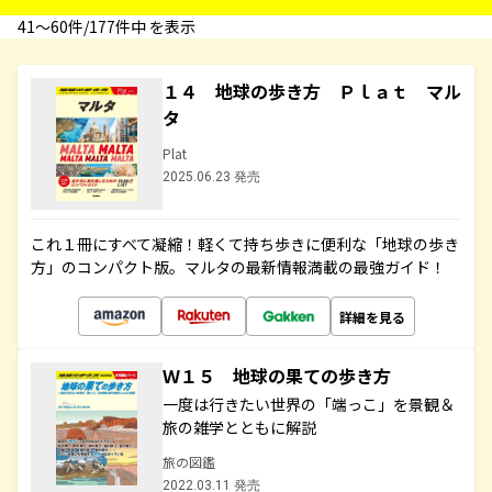
41〜60件/177件中 を表示
１４ 地球の歩き方 Ｐｌａｔ マル
タ
Plat
2025.06.23 発売
これ１冊にすべて凝縮！軽くて持ち歩きに便利な「地球の歩き
方」のコンパクト版。マルタの最新情報満載の最強ガイド！
詳細を見る
Ｗ１５ 地球の果ての歩き方
一度は行きたい世界の「端っこ」を景観＆
旅の雑学とともに解説
旅の図鑑
2022.03.11 発売