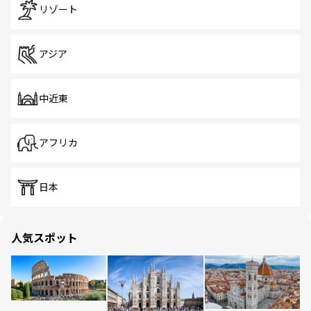
リゾート
アジア
中近東
アフリカ
日本
人気スポット