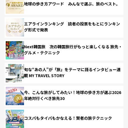
地球の歩き方アワード みんなで選ぶ、旅のベスト。
エアラインランキング 読者の投票をもとにランキン
グ形式で発表
Next韓国旅 次の韓国旅行がもっと楽しくなる 旅先・
グルメ・テクニック
旬な“あの人”が「旅」をテーマに語るインタビュー連
載 MY TRAVEL STORY
今、こんな旅がしてみたい！地球の歩き方が選ぶ2026
年絶対行くべき旅先30
コスパもタイパもかなえる！賢者の旅テクニック