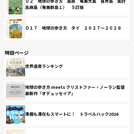
０２ 地球の歩き方 島旅 奄美大島 喜界島 加計
呂麻島（奄美群島１） ５訂版
Ｄ１７ 地球の歩き方 タイ ２０２７～２０２８
特設ページ
世界遺産ランキング
地球の歩き方 meets クリストファー・ノーラン監督
最新作『オデュッセイア』
準備も滞在もスマートに！ トラベルハック2026