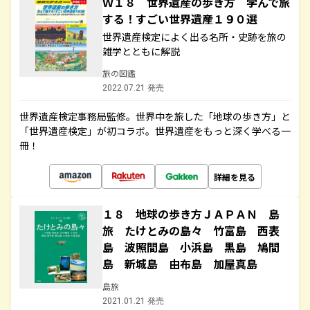
Ｗ１８ 世界遺産の歩き方 学んで旅
する！すごい世界遺産１９０選
世界遺産検定によく出る名所・史跡を旅の
雑学とともに解説
旅の図鑑
2022.07.21 発売
世界遺産検定事務局監修。世界中を旅した「地球の歩き方」と
「世界遺産検定」が初コラボ。世界遺産をもっと深く学べる一
冊！
詳細を見る
１８ 地球の歩き方ＪＡＰＡＮ 島
旅 たけとみの島々 竹富島 西表
島 波照間島 小浜島 黒島 鳩間
島 新城島 由布島 加屋真島
島旅
2021.01.21 発売