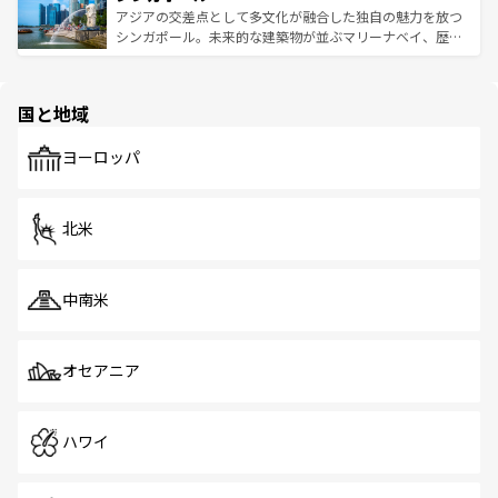
が待っている。親しみやすいタイの人々、仏教を中心とし
ており、効率よく見どころを回れるのも魅力。息をのむよ
アジアの交差点として多文化が融合した独自の魅力を放つ
た文化、そして多様な観光資源が、訪れる旅人を魅了し続
うな絶景から文化的な体験まで、香港を存分に楽しみ尽く
シンガポール。未来的な建築物が並ぶマリーナベイ、歴史
ける。 なお、新着のタイ情報は
コンテンツ一覧
を参照して
そう。 なお、新着の香港情報は
コンテンツ一覧
を参照して
と伝統を感じられるエスニックタウン、多数の緑豊かな公
ほしい。
ほしい。
園や自然保護区など、自然が調和した近代的な景観と文化
の多様性あふれるカラフルな町は、どこを歩いても新しい
国と地域
発見がある。さらに、治安のよさや充実した公共交通機関
も、旅行者にとっては魅力的なポイント。グルメも豊富
で、ホーカーズは地元の風情を楽しめる外せないスポット
ヨーロッパ
だ。訪れる人を飽きさせないシンガポールで、多様な魅力
を体感しよう。 なお、新着のシンガポール情報は
コンテン
ツ一覧
を参照してほしい。
北米
中南米
オセアニア
ハワイ