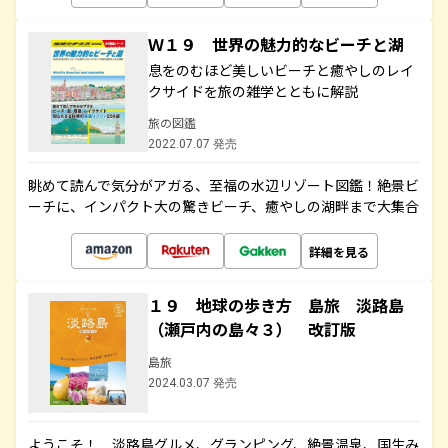
Ｗ１９ 世界の魅力的なビーチと湖
息をのむほど美しいビーチと癒やしのレイ
クサイドを旅の雑学とともに解説
旅の図鑑
2022.07.07 発売
眺めて読んで気分がアガる、至福の水辺リゾート図鑑！絶景ビ
ーチに、インパクト大の驚きビーチ、癒やしの湖畔まで大集合
詳細を見る
１９ 地球の歩き方 島旅 淡路島
（瀬戸内の島々３） 改訂版
島旅
2024.03.07 発売
ようこそ！ 淡路島グルメ、グランピング、絶景温泉、国生み