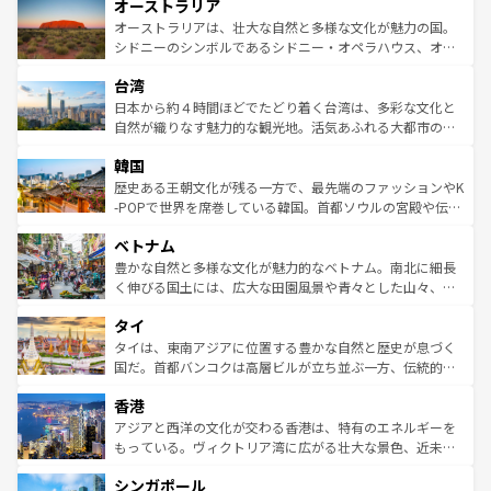
オーストラリア
部のニューオーリンズでは、音楽と美食が融合した独特の
ワイ島は見逃せない。また、定番の観光地といえばオアフ
文化が魅力。旅行者はアメリカの各地域で異なる魅力を楽
島だが、静かな自然を求めるならマウイ島やカウアイ島が
オーストラリアは、壮大な自然と多様な文化が魅力の国。
しみながら、その多様性と豊かな歴史を感じることができ
おすすめ。エメラルドグリーンに輝く海をはじめ、豊かな
シドニーのシンボルであるシドニー・オペラハウス、オー
るだろう。車でのロードトリップや列車の旅も、アメリカ
文化や歴史が息づいている。「アロハスピリット」と呼ば
ストラリア東海岸北部に広がる大サンゴ礁地帯グレートバ
ならではの贅沢な旅のスタイルだ。 なお、新着のアメリカ
台湾
れるおもてなしの心で訪れる人々を迎えてくれるハワイの
リアリーフや大陸中央部にそびえるウルル（エアーズロッ
情報は
コンテンツ一覧
を参照してほしい。
人々、おいしいローカルフードやハワイアンミュージッ
ク）、タスマニアの美しい原生林やケアンズの熱帯雨林な
日本から約４時間ほどでたどり着く台湾は、多彩な文化と
ク、伝統的なフラダンスなど、すべてがハワイの魅力を彩
ど、見どころがたくさん。また、カフェやワイン、オージ
自然が織りなす魅力的な観光地。活気あふれる大都市の台
っている。訪れるたびに新しい発見と感動が待っているハ
ービーフなどの食文化も豊かで、美味しいものであふれて
北やノスタルジックな町並みが人気な九份（ジォウフェ
ワイを、存分に味わってほしい。 なお、新着のハワイ情報
韓国
いる。アクティビティも充実しており、サーフィンやダイ
ン）、静ひつな山岳地帯である台湾東部など、都市の喧騒
は
コンテンツ一覧
を参照してほしい。
ビング、ハイキングなど、アウトドア好きにはたまらな
と山間の静けさが共存しており、訪れる人に新しい発見と
歴史ある王朝文化が残る一方で、最先端のファッションやK
い。オーストラリアの多彩な魅力を存分に味わいつくそ
驚きをもたらしてくれる。また、奥深い台湾の食文化も魅
-POPで世界を席巻している韓国。首都ソウルの宮殿や伝統
う。 なお、新着のオーストラリア情報は
コンテンツ一覧
を
力で、夜市などの屋台グルメから高級料理、ヘルシーで美
家屋が並ぶエリアでは韓国の歴史と文化に浸ることがで
参照してほしい。
ベトナム
容にもいいと評判のスイーツなど、バラエティ豊かな料理
き、地方に足を延ばせば四季折々の自然美を楽しむことが
が味わえる。 なお、新着の台湾情報は
コンテンツ一覧
を参
できる。そして、キムチや焼肉、絶品のストリートフード
豊かな自然と多様な文化が魅力的なベトナム。南北に細長
照してほしい。
まで、さまざまな韓国料理が待っている。夜には、韓国な
く伸びる国土には、広大な田園風景や青々とした山々、世
らではのナイトライフも堪能できる。あたたかいホスピタ
界遺産に登録された壮大な自然景観が点在し、都市部では
タイ
リティに包まれながら、韓国の多彩な魅力を心ゆくまで味
急速な発展と共に伝統が息づく。ハノイの古い町並みやホ
わってみてほしい。 なお、新着の韓国情報は
コンテンツ一
ーチミン市のフランス統治時代の建物も、独特の雰囲気を
タイは、東南アジアに位置する豊かな自然と歴史が息づく
覧
を参照してほしい。
醸し出している。また、バラエティの豊かさとおいしさで
国だ。首都バンコクは高層ビルが立ち並ぶ一方、伝統的な
世界中の食通を魅了してやまないベトナム料理も魅力のひ
寺院や市場がいたるところに点在し、古きよき文化と現代
香港
とつ。フォーやバインミー、ベトナムコーヒーなどは、ぜ
の活気が交差している。北部ではチェンマイなどの山岳地
ひ現地で味わいたい。どの地域を訪れてもあたたかい人々
帯で自然と触れ合い、南部ではプーケットやクラビの美し
アジアと西洋の文化が交わる香港は、特有のエネルギーを
が旅行者を迎えてくれるので、きっと忘れられない旅にな
いビーチでリゾート気分を楽しむことができる。タイ料理
もっている。ヴィクトリア湾に広がる壮大な景色、近未来
るはずだ。 なお、新着のベトナム情報は
コンテンツ一覧
を
は世界的に有名で、屋台から高級レストランまで味覚を刺
的なアートスポット、そして歴史と現代が融合した町並
参照してほしい。
シンガポール
激する。気候は一年中温暖で、どの季節にも異なる楽しみ
み、どこを訪れても感動するはず。観光スポットが密集し