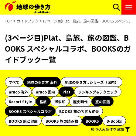
TOP
ガイドブック
(3ページ目)Plat、島旅、旅の図鑑、BOOKS スペシャ
(3ページ目)Plat、島旅、旅の図鑑、B
OOKS スペシャルコラボ、BOOKSのガ
イドブック一覧
すべて
地球の歩き方 海外
地球の歩き方 Jシリーズ（国内）
aruco 海外
aruco 国内
Plat
ランキング&テクニック
Resort Style
島旅
御朱印
歴史時代
旅の図鑑
BOOKS スペシャルコラボ
BOOKS 旅の名言＆絶景
BOOKS 旅と健康
BOOKS 旅の読み物
BOOKS
D-Books
絞り込み条件を追加