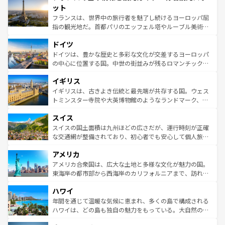
なお、新着のイタリア情報は
コンテンツ一覧
を参照してほ
れる闘牛、そして美味しいタパスが生活の一部となってい
ット
しい。
る。首都マドリードの洗練された雰囲気や、バルセロナの
フランスは、世界中の旅行者を魅了し続けるヨーロッパ屈
アートに溢れた街角から、地方では古代ローマ遺跡や中世
指の観光地だ。首都パリのエッフェル塔やルーブル美術館
の城塞都市、穏やかなビーチリゾートまで多彩な表情を見
といった象徴的なスポットから、田舎町の古風な美しさま
せる。地方によって風土や気候が異なるスペインはその個
ドイツ
で、幅広い魅力が詰まっている。華麗な宮殿、歴史的な大
性で訪れる人を魅了する。 なお、新着のスペイン情報は
コ
聖堂、美しいビーチ、そして豊かな自然が、訪れる者を心
ドイツは、豊かな歴史と多彩な文化が交差するヨーロッパ
ンテンツ一覧
を参照してほしい。
から魅了する。また、フランスは美食の国としても知ら
の中心に位置する国。中世の街並みが残るロマンチック街
れ、フランス料理はユネスコ無形文化遺産にも登録されて
道から、未来を先取りするようなモダンな都市まで多様な
イギリス
いる。シャンパンの発祥地であるランス、プロヴァンスの
顔を持つこの国は、どこを歩いても飽きることがない。ベ
香り高いラベンダー畑など、多彩な楽しみ方が可能だ。さ
ルリンの文化的活気、バイエルン州のアルプスの絶景、そ
イギリスは、古きよき伝統と最先端が共存する国。ウェス
らに、パリ以外の地域にも魅力が溢れており、どの街角に
してライン川沿いのワイン畑といった風景は必見。ビール
トミンスター寺院や大英博物館のようなランドマーク、歴
も豊かな歴史と文化が息づいている。パリ以外の個性あふ
とソーセージを味わいながら地元の人と過ごす楽しい時間
史ある大学都市、美しい丘陵地帯や牧歌的な風景など、エ
れる地方に足を運ぶとそれぞれで全く異なる文化を体験で
スイス
は、お酒好きな人にはぜひ体験してほしい。 なお、新着の
リアごとに異なる魅力がある。また、優雅なアフタヌーン
きるだろう。 なお、新着のフランス情報は
コンテンツ一覧
ドイツ情報は
コンテンツ一覧
を参照してほしい。
ティー、ビール好きにはたまらない英国パブ、サッカー観
スイスの国土面積は九州ほどの広さだが、運行時刻が正確
を参照してほしい。
戦など、本場だからこそできる体験も豊富。イギリスを旅
な交通網が整備されており、初心者でも安心して個人旅行
して楽しみつくそう。 なお、新着のイギリス情報は
コンテ
を楽しめる。日本同様に時刻表どおりの旅が可能だ。中世
アメリカ
ンツ一覧
を参照してほしい。
の建物がそのまま残る町や、スイスならではのユニークな
博物館もあり、アルプス観光だけでなく町歩きも満喫する
アメリカ合衆国は、広大な土地と多様な文化が魅力の国。
ことができる。国民の所得が高いため物価も高いが、旅行
東海岸の都市部から西海岸のカリフォルニアまで、訪れる
者向けの交通パス提供のサービスもあり、うまく活用すれ
場所ごとに異なる風景と体験が待っている。ニューヨーク
ハワイ
ば市内交通費無料で観光を楽しむこともできる。 なお、新
のような巨大都市は、観光、ショッピング、エンターテイ
着のスイス情報は
コンテンツ一覧
を参照してほしい。
ンメントが詰まった刺激的なスポットだ。一方、アメリカ
年間を通じて温暖な気候に恵まれ、多くの島で構成される
西部には大自然が広がり、グランドキャニオンやイエロー
ハワイは、どの島も独自の魅力をもっている。大自然の神
ストーン国立公園といった絶景が堪能できる。さらに、南
秘を感じたいなら、火山が生み出した壮大な景観を誇るハ