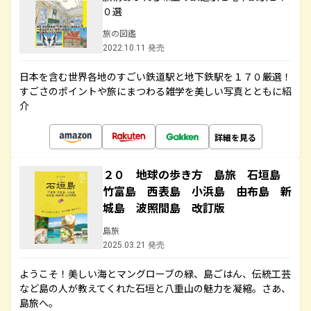
０選
旅の図鑑
2022.10.11 発売
日本を含む世界各地のすごい鉄道駅と地下鉄駅を１７０厳選！
すごさのポイントや旅にまつわる雑学を美しい写真とともに紹
介
詳細を見る
２０ 地球の歩き方 島旅 石垣島
竹富島 西表島 小浜島 由布島 新
城島 波照間島 改訂版
島旅
2025.03.21 発売
ようこそ！美しい海とマングローブの緑、島ごはん、伝統工芸
など島の人が教えてくれた石垣と八重山の魅力を凝縮。さあ、
島旅へ。