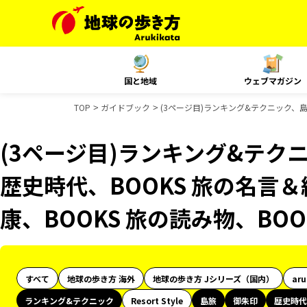
国と地域
ウェブマガジン
TOP
ガイドブック
(3ページ目)ランキング&テクニック、島
(3ページ目)ランキング&テク
歴史時代、BOOKS 旅の名言＆
康、BOOKS 旅の読み物、BO
すべて
地球の歩き方 海外
地球の歩き方 Jシリーズ（国内）
ar
ランキング&テクニック
Resort Style
島旅
御朱印
歴史時代