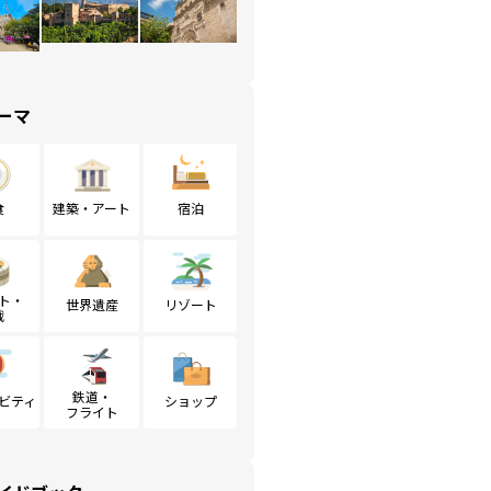
ーマ
食
建築・アート
宿泊
ト・
世界遺産
リゾート
戦
鉄道・
ビティ
ショップ
フライト