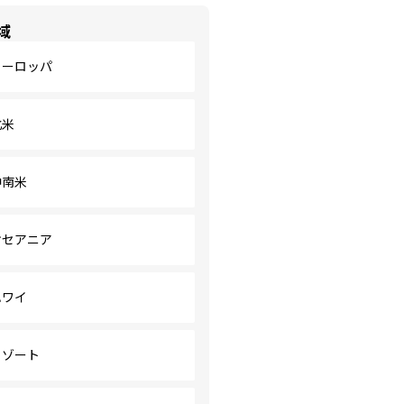
域
ヨーロッパ
北米
中南米
オセアニア
ハワイ
リゾート