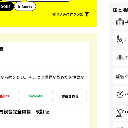
BOOKS
D-Books
国と地
絞り込み条件を追加
版
港から約３０分。そこには世界が認めた個性豊か
詳細を見る
四観音完全掲載 改訂版