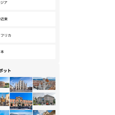
アジア
中近東
アフリカ
日本
ポット