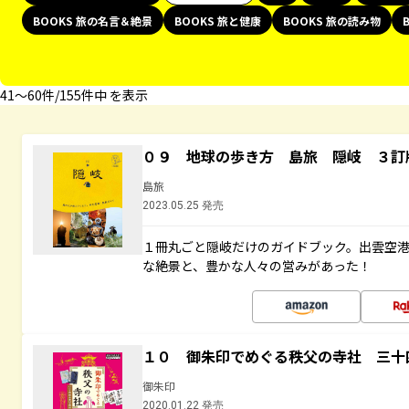
BOOKS 旅の名言＆絶景
BOOKS 旅と健康
BOOKS 旅の読み物
41〜60件/155件中 を表示
０９ 地球の歩き方 島旅 隠岐 ３訂
島旅
2023.05.25 発売
１冊丸ごと隠岐だけのガイドブック。出雲空
な絶景と、豊かな人々の営みがあった！
１０ 御朱印でめぐる秩父の寺社 三十
御朱印
2020.01.22 発売