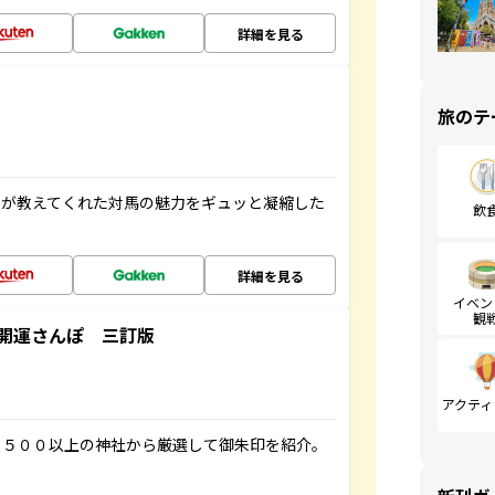
詳細を見る
旅のテ
人が教えてくれた対馬の魅力をギュッと凝縮した
飲
詳細を見る
イベン
観
開運さんぽ 三訂版
アクティ
１５００以上の神社から厳選して御朱印を紹介。