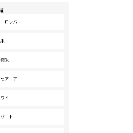
域
ヨーロッパ
北米
中南米
オセアニア
ハワイ
リゾート