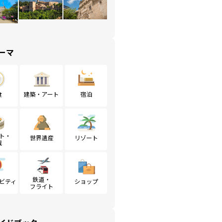
ーマ
食
建築・アート
宿泊
ト・
世界遺産
リゾート
戦
鉄道・
ビティ
ショップ
フライト