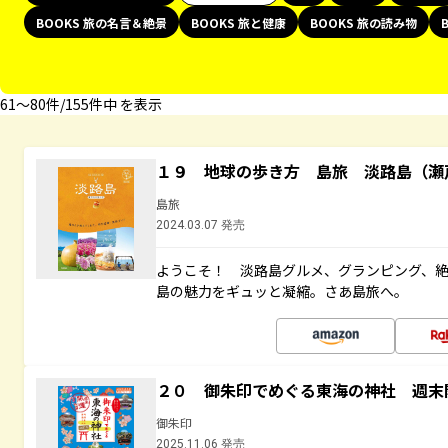
BOOKS 旅の名言＆絶景
BOOKS 旅と健康
BOOKS 旅の読み物
61〜80件/155件中 を表示
１９ 地球の歩き方 島旅 淡路島（瀬
島旅
2024.03.07 発売
ようこそ！ 淡路島グルメ、グランピング、
島の魅力をギュッと凝縮。さあ島旅へ。
２０ 御朱印でめぐる東海の神社 週末
御朱印
2025.11.06 発売