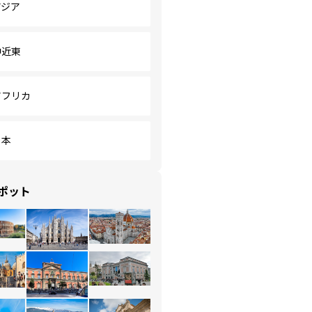
アジア
中近東
アフリカ
日本
ポット