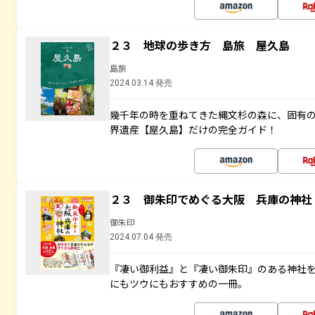
２３ 地球の歩き方 島旅 屋久島
島旅
2024.03.14 発売
幾千年の時を重ねてきた縄文杉の森に、固有
界遺産【屋久島】だけの完全ガイド！
２３ 御朱印でめぐる大阪 兵庫の神社
御朱印
2024.07.04 発売
『凄い御利益』と『凄い御朱印』のある神社
にもツウにもおすすめの一冊。