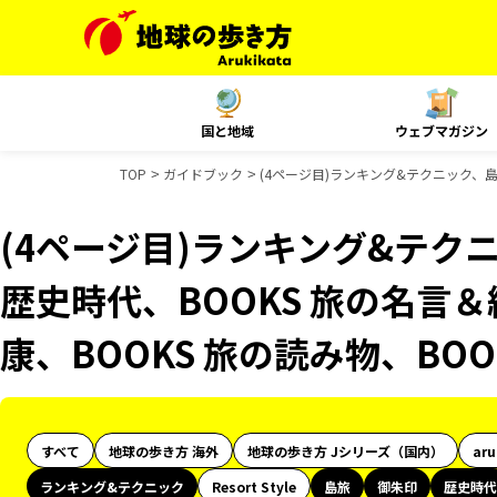
国と地域
ウェブマガジン
TOP
ガイドブック
(4ページ目)ランキング&テクニック、島
(4ページ目)ランキング&テク
歴史時代、BOOKS 旅の名言＆
康、BOOKS 旅の読み物、BO
すべて
地球の歩き方 海外
地球の歩き方 Jシリーズ（国内）
ar
ランキング&テクニック
Resort Style
島旅
御朱印
歴史時代