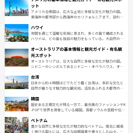
博物館もあり、アルプス観光だけでなく町歩きも満喫する
ット
ことができる。国民の所得が高いため物価も高いが、旅行
アメリカ合衆国は、広大な土地と多様な文化が魅力の国。
者向けの交通パス提供のサービスもあり、うまく活用すれ
東海岸の都市部から西海岸のカリフォルニアまで、訪れる
ば市内交通費無料で観光を楽しむこともできる。 なお、新
場所ごとに異なる風景と体験が待っている。ニューヨーク
着のスイス情報は
コンテンツ一覧
を参照してほしい。
ハワイ
のような巨大都市は、観光、ショッピング、エンターテイ
ンメントが詰まった刺激的なスポットだ。一方、アメリカ
年間を通じて温暖な気候に恵まれ、多くの島で構成される
西部には大自然が広がり、グランドキャニオンやイエロー
ハワイは、どの島も独自の魅力をもっている。大自然の神
ストーン国立公園といった絶景が堪能できる。さらに、南
秘を感じたいなら、火山が生み出した壮大な景観を誇るハ
オーストラリアの基本情報と観光ガイド・有名観
部のニューオーリンズでは、音楽と美食が融合した独特の
ワイ島は見逃せない。また、定番の観光地といえばオアフ
文化が魅力。旅行者はアメリカの各地域で異なる魅力を楽
島だが、静かな自然を求めるならマウイ島やカウアイ島が
光スポット
しみながら、その多様性と豊かな歴史を感じることができ
おすすめ。エメラルドグリーンに輝く海をはじめ、豊かな
オーストラリアは、壮大な自然と多様な文化が魅力の国。
るだろう。車でのロードトリップや列車の旅も、アメリカ
文化や歴史が息づいている。「アロハスピリット」と呼ば
シドニーのシンボルであるシドニー・オペラハウス、オー
ならではの贅沢な旅のスタイルだ。 なお、新着のアメリカ
れるおもてなしの心で訪れる人々を迎えてくれるハワイの
ストラリア東海岸北部に広がる大サンゴ礁地帯グレートバ
情報は
コンテンツ一覧
を参照してほしい。
人々、おいしいローカルフードやハワイアンミュージッ
台湾
リアリーフや大陸中央部にそびえるウルル（エアーズロッ
ク、伝統的なフラダンスなど、すべてがハワイの魅力を彩
ク）、タスマニアの美しい原生林やケアンズの熱帯雨林な
日本から約４時間ほどでたどり着く台湾は、多彩な文化と
っている。訪れるたびに新しい発見と感動が待っているハ
ど、見どころがたくさん。また、カフェやワイン、オージ
自然が織りなす魅力的な観光地。活気あふれる大都市の台
ワイを、存分に味わってほしい。 なお、新着のハワイ情報
ービーフなどの食文化も豊かで、美味しいものであふれて
北やノスタルジックな町並みが人気な九份（ジォウフェ
は
コンテンツ一覧
を参照してほしい。
韓国
いる。アクティビティも充実しており、サーフィンやダイ
ン）、静ひつな山岳地帯である台湾東部など、都市の喧騒
ビング、ハイキングなど、アウトドア好きにはたまらな
と山間の静けさが共存しており、訪れる人に新しい発見と
歴史ある王朝文化が残る一方で、最先端のファッションやK
い。オーストラリアの多彩な魅力を存分に味わいつくそ
驚きをもたらしてくれる。また、奥深い台湾の食文化も魅
-POPで世界を席巻している韓国。首都ソウルの宮殿や伝統
う。 なお、新着のオーストラリア情報は
コンテンツ一覧
を
力で、夜市などの屋台グルメから高級料理、ヘルシーで美
家屋が並ぶエリアでは韓国の歴史と文化に浸ることがで
参照してほしい。
ベトナム
容にもいいと評判のスイーツなど、バラエティ豊かな料理
き、地方に足を延ばせば四季折々の自然美を楽しむことが
が味わえる。 なお、新着の台湾情報は
コンテンツ一覧
を参
できる。そして、キムチや焼肉、絶品のストリートフード
豊かな自然と多様な文化が魅力的なベトナム。南北に細長
照してほしい。
まで、さまざまな韓国料理が待っている。夜には、韓国な
く伸びる国土には、広大な田園風景や青々とした山々、世