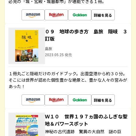
必見の「城・宮殿・城塞都市」が堪能できる１冊。
詳細を見る
０９ 地球の歩き方 島旅 隠岐 ３
訂版
島旅
2023.05.25 発売
１冊丸ごと隠岐だけのガイドブック。出雲空港から約３０分。
そこには世界が認めた個性豊かな絶景と、豊かな人々の営みが
あった！
詳細を見る
Ｗ１０ 世界１９７ヵ国のふしぎな聖
地＆パワースポット
神秘の古代遺跡 驚異の大自然 謎の巨