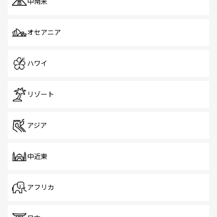
中南米
オセアニア
ハワイ
リゾート
アジア
中近東
アフリカ