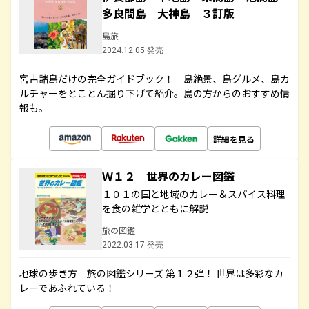
多良間島 大神島 ３訂版
島旅
2024.12.05 発売
宮古諸島だけの完全ガイドブック！ 島絶景、島グルメ、島カ
ルチャーをとことん掘り下げて紹介。島の方からのおすすめ情
報も。
詳細を見る
Ｗ１２ 世界のカレー図鑑
１０１の国と地域のカレー＆スパイス料理
を食の雑学とともに解説
旅の図鑑
2022.03.17 発売
地球の歩き方 旅の図鑑シリーズ 第１２弾！ 世界は多彩なカ
レーであふれている！