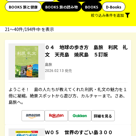
BOOKS 旅と健康
BOOKS 旅の読み物
BOOKS
D-Books
絞り込み条件を追加
21〜40件/194件中 を表示
０４ 地球の歩き方 島旅 利尻 礼
文 天売島 焼尻島 ５訂版
島旅
2026.02.13 発売
ようこそ！ 島の人たちが教えてくれた利尻・礼文の魅力を１
冊に凝縮。絶景スポットから遊び方、カルチャーまで。さあ、
島旅へ。
詳細を見る
Ｗ０５ 世界のすごい島３００