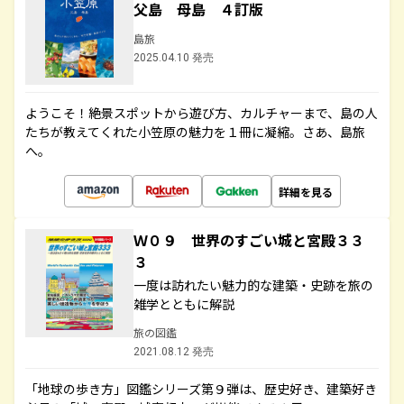
父島 母島 ４訂版
島旅
2025.04.10 発売
ようこそ！絶景スポットから遊び方、カルチャーまで、島の人
たちが教えてくれた小笠原の魅力を１冊に凝縮。さあ、島旅
へ。
詳細を見る
Ｗ０９ 世界のすごい城と宮殿３３
３
一度は訪れたい魅力的な建築・史跡を旅の
雑学とともに解説
旅の図鑑
2021.08.12 発売
「地球の歩き方」図鑑シリーズ第９弾は、歴史好き、建築好き