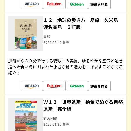
詳細を見る
１２ 地球の歩き方 島旅 久米島
渡名喜島 ３訂版
島旅
2026.02.19 発売
那覇から３０分で行ける琉球一の美島。ゆるやかな空気と透き
通った青い海に囲まれた小さな島の魅力を、あますことなくご
紹介！
詳細を見る
Ｗ１３ 世界遺産 絶景でめぐる自然
遺産 完全版
旅の図鑑
2022.01.20 発売