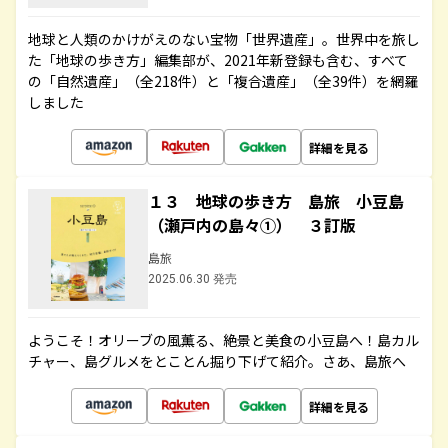
地球と人類のかけがえのない宝物「世界遺産」。世界中を旅し
た「地球の歩き方」編集部が、2021年新登録も含む、すべて
の「自然遺産」（全218件）と「複合遺産」（全39件）を網羅
しました
詳細を見る
１３ 地球の歩き方 島旅 小豆島
（瀬戸内の島々①） ３訂版
島旅
2025.06.30 発売
ようこそ！オリーブの風薫る、絶景と美食の小豆島へ！島カル
チャー、島グルメをとことん掘り下げて紹介。さあ、島旅へ
詳細を見る