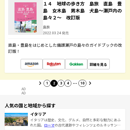
１４ 地球の歩き方 島旅 直島 豊
島 女木島 男木島 犬島～瀬戸内の
島々２～ 改訂版
島旅
2022.03.24 発売
直島・豊島をはじめとした備讃瀬戸の島々のガイドブックの改
訂版！
詳細を見る
…
1
2
3
4
10
AD
AD
人気の国と地域から探す
イタリア
イタリアは歴史、文化、グルメ、自然と多彩な魅力にあふ
れた国。
ローマ
の古代遺跡やフィレンツェのルネッサンス