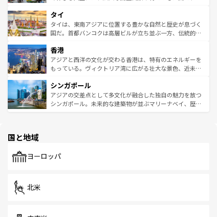
らではのナイトライフも堪能できる。あたたかいホスピタ
界遺産に登録された壮大な自然景観が点在し、都市部では
タイ
リティに包まれながら、韓国の多彩な魅力を心ゆくまで味
急速な発展と共に伝統が息づく。ハノイの古い町並みやホ
わってみてほしい。 なお、新着の韓国情報は
コンテンツ一
ーチミン市のフランス統治時代の建物も、独特の雰囲気を
タイは、東南アジアに位置する豊かな自然と歴史が息づく
覧
を参照してほしい。
醸し出している。また、バラエティの豊かさとおいしさで
国だ。首都バンコクは高層ビルが立ち並ぶ一方、伝統的な
世界中の食通を魅了してやまないベトナム料理も魅力のひ
寺院や市場がいたるところに点在し、古きよき文化と現代
香港
とつ。フォーやバインミー、ベトナムコーヒーなどは、ぜ
の活気が交差している。北部ではチェンマイなどの山岳地
ひ現地で味わいたい。どの地域を訪れてもあたたかい人々
帯で自然と触れ合い、南部ではプーケットやクラビの美し
アジアと西洋の文化が交わる香港は、特有のエネルギーを
が旅行者を迎えてくれるので、きっと忘れられない旅にな
いビーチでリゾート気分を楽しむことができる。タイ料理
もっている。ヴィクトリア湾に広がる壮大な景色、近未来
るはずだ。 なお、新着のベトナム情報は
コンテンツ一覧
を
は世界的に有名で、屋台から高級レストランまで味覚を刺
的なアートスポット、そして歴史と現代が融合した町並
参照してほしい。
シンガポール
激する。気候は一年中温暖で、どの季節にも異なる楽しみ
み、どこを訪れても感動するはず。観光スポットが密集し
が待っている。親しみやすいタイの人々、仏教を中心とし
ており、効率よく見どころを回れるのも魅力。息をのむよ
アジアの交差点として多文化が融合した独自の魅力を放つ
た文化、そして多様な観光資源が、訪れる旅人を魅了し続
うな絶景から文化的な体験まで、香港を存分に楽しみ尽く
シンガポール。未来的な建築物が並ぶマリーナベイ、歴史
ける。 なお、新着のタイ情報は
コンテンツ一覧
を参照して
そう。 なお、新着の香港情報は
コンテンツ一覧
を参照して
と伝統を感じられるエスニックタウン、多数の緑豊かな公
ほしい。
ほしい。
園や自然保護区など、自然が調和した近代的な景観と文化
の多様性あふれるカラフルな町は、どこを歩いても新しい
国と地域
発見がある。さらに、治安のよさや充実した公共交通機関
も、旅行者にとっては魅力的なポイント。グルメも豊富
で、ホーカーズは地元の風情を楽しめる外せないスポット
ヨーロッパ
だ。訪れる人を飽きさせないシンガポールで、多様な魅力
を体感しよう。 なお、新着のシンガポール情報は
コンテン
ツ一覧
を参照してほしい。
北米