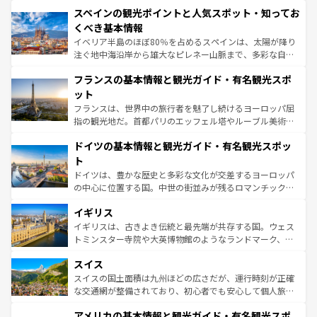
美術、ヴェネツィアの運河など、歴史あるスポットはもち
スペインの観光ポイントと人気スポット・知ってお
ろん、トスカーナの美しい田園風景やアマルフィ海岸の絶
景など、自然景観も見逃せない。観光の合間には、本場の
くべき基本情報
ピザやパスタなど、絶品のイタリア料理を堪能することも
イベリア半島のほぼ80％を占めるスペインは、太陽が降り
できる。朝目覚めてから夜眠るまで、すべての瞬間を楽し
注ぐ地中海沿岸から雄大なピレネー山脈まで、多彩な自然
ませてくれるイタリアで、忘れられない旅をしてみよう！
と文化が詰まったヨーロッパ屈指の旅行先だ。多様な地域
なお、新着のイタリア情報は
コンテンツ一覧
を参照してほ
フランスの基本情報と観光ガイド・有名観光スポ
文化が根付くこの国では、情熱的なフラメンコ、熱気あふ
しい。
れる闘牛、そして美味しいタパスが生活の一部となってい
ット
る。首都マドリードの洗練された雰囲気や、バルセロナの
フランスは、世界中の旅行者を魅了し続けるヨーロッパ屈
アートに溢れた街角から、地方では古代ローマ遺跡や中世
指の観光地だ。首都パリのエッフェル塔やルーブル美術館
の城塞都市、穏やかなビーチリゾートまで多彩な表情を見
といった象徴的なスポットから、田舎町の古風な美しさま
せる。地方によって風土や気候が異なるスペインはその個
ドイツの基本情報と観光ガイド・有名観光スポッ
で、幅広い魅力が詰まっている。華麗な宮殿、歴史的な大
性で訪れる人を魅了する。 なお、新着のスペイン情報は
コ
聖堂、美しいビーチ、そして豊かな自然が、訪れる者を心
ト
ンテンツ一覧
を参照してほしい。
から魅了する。また、フランスは美食の国としても知ら
ドイツは、豊かな歴史と多彩な文化が交差するヨーロッパ
れ、フランス料理はユネスコ無形文化遺産にも登録されて
の中心に位置する国。中世の街並みが残るロマンチック街
いる。シャンパンの発祥地であるランス、プロヴァンスの
道から、未来を先取りするようなモダンな都市まで多様な
香り高いラベンダー畑など、多彩な楽しみ方が可能だ。さ
イギリス
顔を持つこの国は、どこを歩いても飽きることがない。ベ
らに、パリ以外の地域にも魅力が溢れており、どの街角に
ルリンの文化的活気、バイエルン州のアルプスの絶景、そ
イギリスは、古きよき伝統と最先端が共存する国。ウェス
も豊かな歴史と文化が息づいている。パリ以外の個性あふ
してライン川沿いのワイン畑といった風景は必見。ビール
トミンスター寺院や大英博物館のようなランドマーク、歴
れる地方に足を運ぶとそれぞれで全く異なる文化を体験で
とソーセージを味わいながら地元の人と過ごす楽しい時間
史ある大学都市、美しい丘陵地帯や牧歌的な風景など、エ
きるだろう。 なお、新着のフランス情報は
コンテンツ一覧
スイス
は、お酒好きな人にはぜひ体験してほしい。 なお、新着の
リアごとに異なる魅力がある。また、優雅なアフタヌーン
を参照してほしい。
ドイツ情報は
コンテンツ一覧
を参照してほしい。
ティー、ビール好きにはたまらない英国パブ、サッカー観
スイスの国土面積は九州ほどの広さだが、運行時刻が正確
戦など、本場だからこそできる体験も豊富。イギリスを旅
な交通網が整備されており、初心者でも安心して個人旅行
して楽しみつくそう。 なお、新着のイギリス情報は
コンテ
を楽しめる。日本同様に時刻表どおりの旅が可能だ。中世
アメリカの基本情報と観光ガイド・有名観光スポ
ンツ一覧
を参照してほしい。
の建物がそのまま残る町や、スイスならではのユニークな