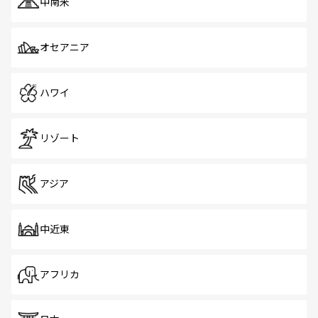
中南米
オセアニア
ハワイ
リゾート
アジア
中近東
アフリカ