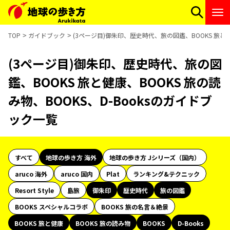
TOP
ガイドブック
(3ページ目)御朱印、歴史時代、旅の図鑑、BOOKS 旅と健
(3ページ目)御朱印、歴史時代、旅の図
鑑、BOOKS 旅と健康、BOOKS 旅の読
み物、BOOKS、D-Booksのガイドブ
ック一覧
すべて
地球の歩き方 海外
地球の歩き方 Jシリーズ（国内）
aruco 海外
aruco 国内
Plat
ランキング&テクニック
Resort Style
島旅
御朱印
歴史時代
旅の図鑑
BOOKS スペシャルコラボ
BOOKS 旅の名言＆絶景
BOOKS 旅と健康
BOOKS 旅の読み物
BOOKS
D-Books