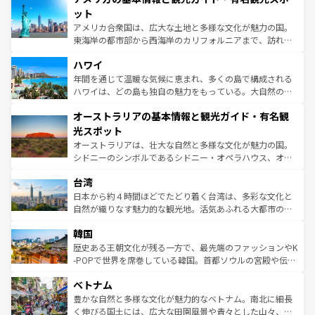
博物館もあり、アルプス観光だけでなく町歩きも満喫する
ット
ことができる。国民の所得が高いため物価も高いが、旅行
アメリカ合衆国は、広大な土地と多様な文化が魅力の国。
者向けの交通パス提供のサービスもあり、うまく活用すれ
東海岸の都市部から西海岸のカリフォルニアまで、訪れる
ば市内交通費無料で観光を楽しむこともできる。 なお、新
場所ごとに異なる風景と体験が待っている。ニューヨーク
着のスイス情報は
コンテンツ一覧
を参照してほしい。
ハワイ
のような巨大都市は、観光、ショッピング、エンターテイ
ンメントが詰まった刺激的なスポットだ。一方、アメリカ
年間を通じて温暖な気候に恵まれ、多くの島で構成される
西部には大自然が広がり、グランドキャニオンやイエロー
ハワイは、どの島も独自の魅力をもっている。大自然の神
ストーン国立公園といった絶景が堪能できる。さらに、南
秘を感じたいなら、火山が生み出した壮大な景観を誇るハ
オーストラリアの基本情報と観光ガイド・有名観
部のニューオーリンズでは、音楽と美食が融合した独特の
ワイ島は見逃せない。また、定番の観光地といえばオアフ
文化が魅力。旅行者はアメリカの各地域で異なる魅力を楽
島だが、静かな自然を求めるならマウイ島やカウアイ島が
光スポット
しみながら、その多様性と豊かな歴史を感じることができ
おすすめ。エメラルドグリーンに輝く海をはじめ、豊かな
オーストラリアは、壮大な自然と多様な文化が魅力の国。
るだろう。車でのロードトリップや列車の旅も、アメリカ
文化や歴史が息づいている。「アロハスピリット」と呼ば
シドニーのシンボルであるシドニー・オペラハウス、オー
ならではの贅沢な旅のスタイルだ。 なお、新着のアメリカ
れるおもてなしの心で訪れる人々を迎えてくれるハワイの
ストラリア東海岸北部に広がる大サンゴ礁地帯グレートバ
情報は
コンテンツ一覧
を参照してほしい。
人々、おいしいローカルフードやハワイアンミュージッ
台湾
リアリーフや大陸中央部にそびえるウルル（エアーズロッ
ク、伝統的なフラダンスなど、すべてがハワイの魅力を彩
ク）、タスマニアの美しい原生林やケアンズの熱帯雨林な
日本から約４時間ほどでたどり着く台湾は、多彩な文化と
っている。訪れるたびに新しい発見と感動が待っているハ
ど、見どころがたくさん。また、カフェやワイン、オージ
自然が織りなす魅力的な観光地。活気あふれる大都市の台
ワイを、存分に味わってほしい。 なお、新着のハワイ情報
ービーフなどの食文化も豊かで、美味しいものであふれて
北やノスタルジックな町並みが人気な九份（ジォウフェ
は
コンテンツ一覧
を参照してほしい。
韓国
いる。アクティビティも充実しており、サーフィンやダイ
ン）、静ひつな山岳地帯である台湾東部など、都市の喧騒
ビング、ハイキングなど、アウトドア好きにはたまらな
と山間の静けさが共存しており、訪れる人に新しい発見と
歴史ある王朝文化が残る一方で、最先端のファッションやK
い。オーストラリアの多彩な魅力を存分に味わいつくそ
驚きをもたらしてくれる。また、奥深い台湾の食文化も魅
-POPで世界を席巻している韓国。首都ソウルの宮殿や伝統
う。 なお、新着のオーストラリア情報は
コンテンツ一覧
を
力で、夜市などの屋台グルメから高級料理、ヘルシーで美
家屋が並ぶエリアでは韓国の歴史と文化に浸ることがで
参照してほしい。
ベトナム
容にもいいと評判のスイーツなど、バラエティ豊かな料理
き、地方に足を延ばせば四季折々の自然美を楽しむことが
が味わえる。 なお、新着の台湾情報は
コンテンツ一覧
を参
できる。そして、キムチや焼肉、絶品のストリートフード
豊かな自然と多様な文化が魅力的なベトナム。南北に細長
照してほしい。
まで、さまざまな韓国料理が待っている。夜には、韓国な
く伸びる国土には、広大な田園風景や青々とした山々、世