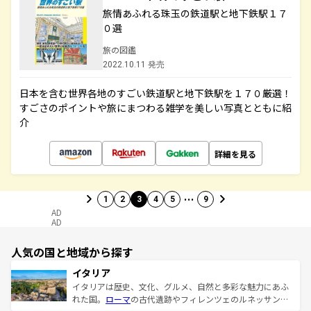
旅情あふれる珠玉の鉄道駅と地下鉄駅１７
０選
旅の図鑑
2022.10.11 発売
日本を含む世界各地のすごい鉄道駅と地下鉄駅を１７０厳選！
すごさのポイントや旅にまつわる雑学を美しい写真とともに紹
介
詳細を見る
…
1
2
3
4
5
9
AD
AD
人気の国と地域から探す
イタリア
イタリアは歴史、文化、グルメ、自然と多彩な魅力にあふ
れた国。
ローマ
の古代遺跡やフィレンツェのルネッサンス