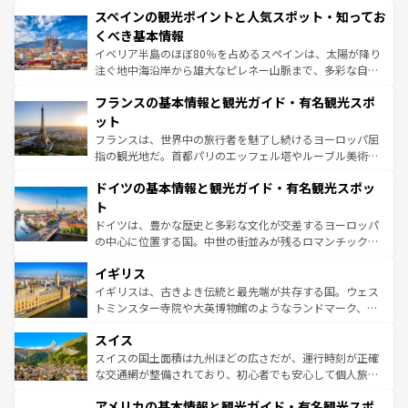
美術、ヴェネツィアの運河など、歴史あるスポットはもち
スペインの観光ポイントと人気スポット・知ってお
ろん、トスカーナの美しい田園風景やアマルフィ海岸の絶
景など、自然景観も見逃せない。観光の合間には、本場の
くべき基本情報
ピザやパスタなど、絶品のイタリア料理を堪能することも
イベリア半島のほぼ80％を占めるスペインは、太陽が降り
できる。朝目覚めてから夜眠るまで、すべての瞬間を楽し
注ぐ地中海沿岸から雄大なピレネー山脈まで、多彩な自然
ませてくれるイタリアで、忘れられない旅をしてみよう！
と文化が詰まったヨーロッパ屈指の旅行先だ。多様な地域
なお、新着のイタリア情報は
コンテンツ一覧
を参照してほ
フランスの基本情報と観光ガイド・有名観光スポ
文化が根付くこの国では、情熱的なフラメンコ、熱気あふ
しい。
れる闘牛、そして美味しいタパスが生活の一部となってい
ット
る。首都マドリードの洗練された雰囲気や、バルセロナの
フランスは、世界中の旅行者を魅了し続けるヨーロッパ屈
アートに溢れた街角から、地方では古代ローマ遺跡や中世
指の観光地だ。首都パリのエッフェル塔やルーブル美術館
の城塞都市、穏やかなビーチリゾートまで多彩な表情を見
といった象徴的なスポットから、田舎町の古風な美しさま
せる。地方によって風土や気候が異なるスペインはその個
ドイツの基本情報と観光ガイド・有名観光スポッ
で、幅広い魅力が詰まっている。華麗な宮殿、歴史的な大
性で訪れる人を魅了する。 なお、新着のスペイン情報は
コ
聖堂、美しいビーチ、そして豊かな自然が、訪れる者を心
ト
ンテンツ一覧
を参照してほしい。
から魅了する。また、フランスは美食の国としても知ら
ドイツは、豊かな歴史と多彩な文化が交差するヨーロッパ
れ、フランス料理はユネスコ無形文化遺産にも登録されて
の中心に位置する国。中世の街並みが残るロマンチック街
いる。シャンパンの発祥地であるランス、プロヴァンスの
道から、未来を先取りするようなモダンな都市まで多様な
香り高いラベンダー畑など、多彩な楽しみ方が可能だ。さ
イギリス
顔を持つこの国は、どこを歩いても飽きることがない。ベ
らに、パリ以外の地域にも魅力が溢れており、どの街角に
ルリンの文化的活気、バイエルン州のアルプスの絶景、そ
イギリスは、古きよき伝統と最先端が共存する国。ウェス
も豊かな歴史と文化が息づいている。パリ以外の個性あふ
してライン川沿いのワイン畑といった風景は必見。ビール
トミンスター寺院や大英博物館のようなランドマーク、歴
れる地方に足を運ぶとそれぞれで全く異なる文化を体験で
とソーセージを味わいながら地元の人と過ごす楽しい時間
史ある大学都市、美しい丘陵地帯や牧歌的な風景など、エ
きるだろう。 なお、新着のフランス情報は
コンテンツ一覧
スイス
は、お酒好きな人にはぜひ体験してほしい。 なお、新着の
リアごとに異なる魅力がある。また、優雅なアフタヌーン
を参照してほしい。
ドイツ情報は
コンテンツ一覧
を参照してほしい。
ティー、ビール好きにはたまらない英国パブ、サッカー観
スイスの国土面積は九州ほどの広さだが、運行時刻が正確
戦など、本場だからこそできる体験も豊富。イギリスを旅
な交通網が整備されており、初心者でも安心して個人旅行
して楽しみつくそう。 なお、新着のイギリス情報は
コンテ
を楽しめる。日本同様に時刻表どおりの旅が可能だ。中世
アメリカの基本情報と観光ガイド・有名観光スポ
ンツ一覧
を参照してほしい。
の建物がそのまま残る町や、スイスならではのユニークな