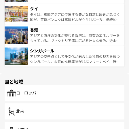
らではのナイトライフも堪能できる。あたたかいホスピタ
界遺産に登録された壮大な自然景観が点在し、都市部では
タイ
リティに包まれながら、韓国の多彩な魅力を心ゆくまで味
急速な発展と共に伝統が息づく。ハノイの古い町並みやホ
わってみてほしい。 なお、新着の韓国情報は
コンテンツ一
ーチミン市のフランス統治時代の建物も、独特の雰囲気を
タイは、東南アジアに位置する豊かな自然と歴史が息づく
覧
を参照してほしい。
醸し出している。また、バラエティの豊かさとおいしさで
国だ。首都バンコクは高層ビルが立ち並ぶ一方、伝統的な
世界中の食通を魅了してやまないベトナム料理も魅力のひ
寺院や市場がいたるところに点在し、古きよき文化と現代
香港
とつ。フォーやバインミー、ベトナムコーヒーなどは、ぜ
の活気が交差している。北部ではチェンマイなどの山岳地
ひ現地で味わいたい。どの地域を訪れてもあたたかい人々
帯で自然と触れ合い、南部ではプーケットやクラビの美し
アジアと西洋の文化が交わる香港は、特有のエネルギーを
が旅行者を迎えてくれるので、きっと忘れられない旅にな
いビーチでリゾート気分を楽しむことができる。タイ料理
もっている。ヴィクトリア湾に広がる壮大な景色、近未来
るはずだ。 なお、新着のベトナム情報は
コンテンツ一覧
を
は世界的に有名で、屋台から高級レストランまで味覚を刺
的なアートスポット、そして歴史と現代が融合した町並
参照してほしい。
シンガポール
激する。気候は一年中温暖で、どの季節にも異なる楽しみ
み、どこを訪れても感動するはず。観光スポットが密集し
が待っている。親しみやすいタイの人々、仏教を中心とし
ており、効率よく見どころを回れるのも魅力。息をのむよ
アジアの交差点として多文化が融合した独自の魅力を放つ
た文化、そして多様な観光資源が、訪れる旅人を魅了し続
うな絶景から文化的な体験まで、香港を存分に楽しみ尽く
シンガポール。未来的な建築物が並ぶマリーナベイ、歴史
ける。 なお、新着のタイ情報は
コンテンツ一覧
を参照して
そう。 なお、新着の香港情報は
コンテンツ一覧
を参照して
と伝統を感じられるエスニックタウン、多数の緑豊かな公
ほしい。
ほしい。
園や自然保護区など、自然が調和した近代的な景観と文化
の多様性あふれるカラフルな町は、どこを歩いても新しい
国と地域
発見がある。さらに、治安のよさや充実した公共交通機関
も、旅行者にとっては魅力的なポイント。グルメも豊富
で、ホーカーズは地元の風情を楽しめる外せないスポット
ヨーロッパ
だ。訪れる人を飽きさせないシンガポールで、多様な魅力
を体感しよう。 なお、新着のシンガポール情報は
コンテン
ツ一覧
を参照してほしい。
北米