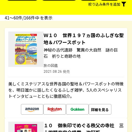
絞り込み条件を追加
41〜60件/166件中 を表示
Ｗ１０ 世界１９７ヵ国のふしぎな聖
地＆パワースポット
神秘の古代遺跡 驚異の大自然 謎の巨
石 祈りと奇跡の地
旅の図鑑
2021.08.26 発売
美しくミステリアスな世界各国の聖地＆パワースポットの特徴
を、明日誰かに話したくなるふしぎ雑学、5人のスペシャリス
トインタビューとともに徹底紹介。
詳細を見る
１０ 御朱印でめぐる秩父の寺社 三