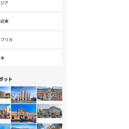
アジア
中近東
アフリカ
日本
ポット