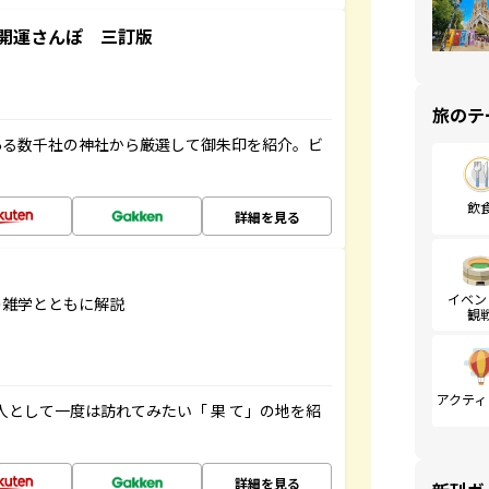
開運さんぽ 三訂版
旅のテ
ある数千社の神社から厳選して御朱印を紹介。ビ
飲
詳細を見る
イベン
の雑学とともに解説
観
アクティ
人として一度は訪れてみたい「 果 て」の地を紹
詳細を見る