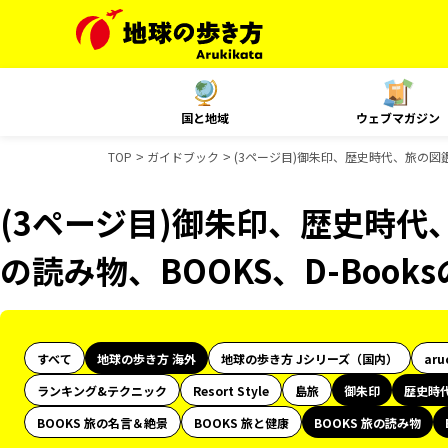
国と地域
ウェブマガジン
TOP
ガイドブック
(3ページ目)御朱印、歴史時代、旅の図鑑、
(3ページ目)御朱印、歴史時代、
の読み物、BOOKS、D-Boo
すべて
地球の歩き方 海外
地球の歩き方 Jシリーズ（国内）
aru
ランキング&テクニック
Resort Style
島旅
御朱印
歴史時
BOOKS 旅の名言＆絶景
BOOKS 旅と健康
BOOKS 旅の読み物