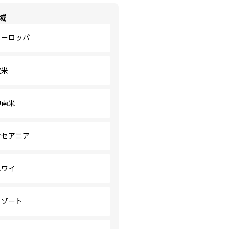
域
ヨーロッパ
北米
中南米
オセアニア
ハワイ
リゾート