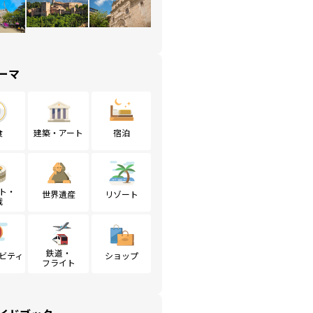
ーマ
食
建築・アート
宿泊
ト・
世界遺産
リゾート
戦
鉄道・
ビティ
ショップ
フライト