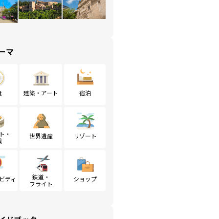
ーマ
食
建築・アート
宿泊
ト・
世界遺産
リゾート
戦
鉄道・
ビティ
ショップ
フライト