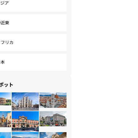
アジア
中近東
アフリカ
日本
ポット