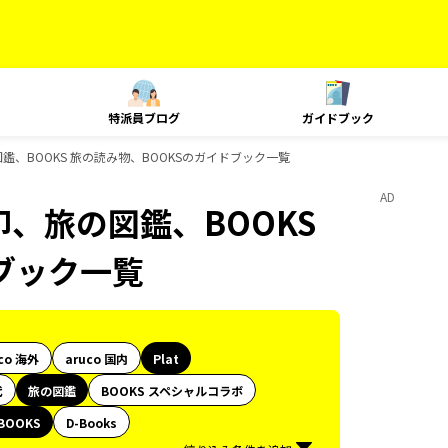
特派員ブログ
ガイドブック
図鑑、BOOKS 旅の読み物、BOOKSのガイドブック一覧
AD
印、旅の図鑑、BOOKS
ブック一覧
co 海外
aruco 国内
Plat
代
旅の図鑑
BOOKS スペシャルコラボ
BOOKS
D-Books