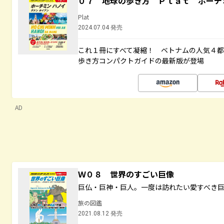
０７ 地球の歩き方 Ｐｌａｔ ホーチ
Plat
2024.07.04 発売
これ１冊にすべて凝縮！ ベトナムの人気４
歩き方コンパクトガイドの最新版が登場
AD
Ｗ０８ 世界のすごい巨像
巨仏・巨神・巨人。一度は訪れたい愛すべき
旅の図鑑
2021.08.12 発売