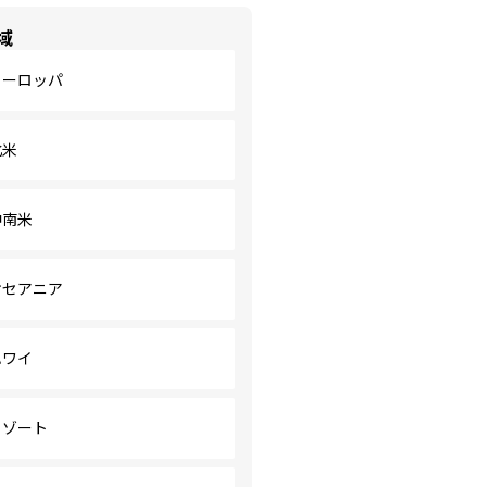
域
ヨーロッパ
北米
中南米
オセアニア
ハワイ
リゾート