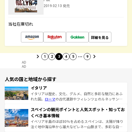
2019.02.13 発売
当社在庫切れ
詳細を見る
…
1
2
3
4
5
9
AD
AD
人気の国と地域から探す
イタリア
イタリアは歴史、文化、グルメ、自然と多彩な魅力にあふ
れた国。
ローマ
の古代遺跡やフィレンツェのルネッサンス
美術、ヴェネツィアの運河など、歴史あるスポットはもち
スペインの観光ポイントと人気スポット・知ってお
ろん、トスカーナの美しい田園風景やアマルフィ海岸の絶
景など、自然景観も見逃せない。観光の合間には、本場の
くべき基本情報
ピザやパスタなど、絶品のイタリア料理を堪能することも
イベリア半島のほぼ80％を占めるスペインは、太陽が降り
できる。朝目覚めてから夜眠るまで、すべての瞬間を楽し
注ぐ地中海沿岸から雄大なピレネー山脈まで、多彩な自然
ませてくれるイタリアで、忘れられない旅をしてみよう！
と文化が詰まったヨーロッパ屈指の旅行先だ。多様な地域