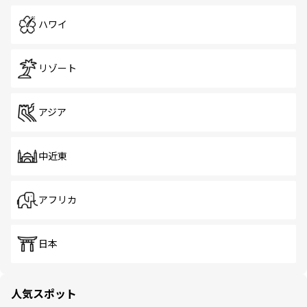
ハワイ
リゾート
アジア
中近東
アフリカ
日本
人気スポット