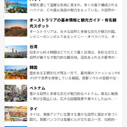
ンメントが詰まった刺激的なスポットだ。一方、アメリカ
年間を通じて温暖な気候に恵まれ、多くの島で構成される
西部には大自然が広がり、グランドキャニオンやイエロー
ハワイは、どの島も独自の魅力をもっている。大自然の神
ストーン国立公園といった絶景が堪能できる。さらに、南
秘を感じたいなら、火山が生み出した壮大な景観を誇るハ
オーストラリアの基本情報と観光ガイド・有名観
部のニューオーリンズでは、音楽と美食が融合した独特の
ワイ島は見逃せない。また、定番の観光地といえばオアフ
文化が魅力。旅行者はアメリカの各地域で異なる魅力を楽
島だが、静かな自然を求めるならマウイ島やカウアイ島が
光スポット
しみながら、その多様性と豊かな歴史を感じることができ
おすすめ。エメラルドグリーンに輝く海をはじめ、豊かな
オーストラリアは、壮大な自然と多様な文化が魅力の国。
るだろう。車でのロードトリップや列車の旅も、アメリカ
文化や歴史が息づいている。「アロハスピリット」と呼ば
シドニーのシンボルであるシドニー・オペラハウス、オー
ならではの贅沢な旅のスタイルだ。 なお、新着のアメリカ
れるおもてなしの心で訪れる人々を迎えてくれるハワイの
ストラリア東海岸北部に広がる大サンゴ礁地帯グレートバ
情報は
コンテンツ一覧
を参照してほしい。
人々、おいしいローカルフードやハワイアンミュージッ
台湾
リアリーフや大陸中央部にそびえるウルル（エアーズロッ
ク、伝統的なフラダンスなど、すべてがハワイの魅力を彩
ク）、タスマニアの美しい原生林やケアンズの熱帯雨林な
日本から約４時間ほどでたどり着く台湾は、多彩な文化と
っている。訪れるたびに新しい発見と感動が待っているハ
ど、見どころがたくさん。また、カフェやワイン、オージ
自然が織りなす魅力的な観光地。活気あふれる大都市の台
ワイを、存分に味わってほしい。 なお、新着のハワイ情報
ービーフなどの食文化も豊かで、美味しいものであふれて
北やノスタルジックな町並みが人気な九份（ジォウフェ
は
コンテンツ一覧
を参照してほしい。
韓国
いる。アクティビティも充実しており、サーフィンやダイ
ン）、静ひつな山岳地帯である台湾東部など、都市の喧騒
ビング、ハイキングなど、アウトドア好きにはたまらな
と山間の静けさが共存しており、訪れる人に新しい発見と
歴史ある王朝文化が残る一方で、最先端のファッションやK
い。オーストラリアの多彩な魅力を存分に味わいつくそ
驚きをもたらしてくれる。また、奥深い台湾の食文化も魅
-POPで世界を席巻している韓国。首都ソウルの宮殿や伝統
う。 なお、新着のオーストラリア情報は
コンテンツ一覧
を
力で、夜市などの屋台グルメから高級料理、ヘルシーで美
家屋が並ぶエリアでは韓国の歴史と文化に浸ることがで
参照してほしい。
ベトナム
容にもいいと評判のスイーツなど、バラエティ豊かな料理
き、地方に足を延ばせば四季折々の自然美を楽しむことが
が味わえる。 なお、新着の台湾情報は
コンテンツ一覧
を参
できる。そして、キムチや焼肉、絶品のストリートフード
豊かな自然と多様な文化が魅力的なベトナム。南北に細長
照してほしい。
まで、さまざまな韓国料理が待っている。夜には、韓国な
く伸びる国土には、広大な田園風景や青々とした山々、世
らではのナイトライフも堪能できる。あたたかいホスピタ
界遺産に登録された壮大な自然景観が点在し、都市部では
タイ
リティに包まれながら、韓国の多彩な魅力を心ゆくまで味
急速な発展と共に伝統が息づく。ハノイの古い町並みやホ
わってみてほしい。 なお、新着の韓国情報は
コンテンツ一
ーチミン市のフランス統治時代の建物も、独特の雰囲気を
タイは、東南アジアに位置する豊かな自然と歴史が息づく
覧
を参照してほしい。
醸し出している。また、バラエティの豊かさとおいしさで
国だ。首都バンコクは高層ビルが立ち並ぶ一方、伝統的な
世界中の食通を魅了してやまないベトナム料理も魅力のひ
寺院や市場がいたるところに点在し、古きよき文化と現代