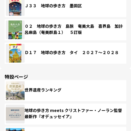
Ｊ３３ 地球の歩き方 墨田区
０２ 地球の歩き方 島旅 奄美大島 喜界島 加計
呂麻島（奄美群島１） ５訂版
Ｄ１７ 地球の歩き方 タイ ２０２７～２０２８
特設ページ
世界遺産ランキング
地球の歩き方 meets クリストファー・ノーラン監督
最新作『オデュッセイア』