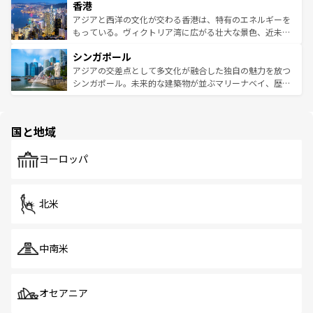
香港
とつ。フォーやバインミー、ベトナムコーヒーなどは、ぜ
の活気が交差している。北部ではチェンマイなどの山岳地
ひ現地で味わいたい。どの地域を訪れてもあたたかい人々
帯で自然と触れ合い、南部ではプーケットやクラビの美し
アジアと西洋の文化が交わる香港は、特有のエネルギーを
が旅行者を迎えてくれるので、きっと忘れられない旅にな
いビーチでリゾート気分を楽しむことができる。タイ料理
もっている。ヴィクトリア湾に広がる壮大な景色、近未来
るはずだ。 なお、新着のベトナム情報は
コンテンツ一覧
を
は世界的に有名で、屋台から高級レストランまで味覚を刺
的なアートスポット、そして歴史と現代が融合した町並
参照してほしい。
シンガポール
激する。気候は一年中温暖で、どの季節にも異なる楽しみ
み、どこを訪れても感動するはず。観光スポットが密集し
が待っている。親しみやすいタイの人々、仏教を中心とし
ており、効率よく見どころを回れるのも魅力。息をのむよ
アジアの交差点として多文化が融合した独自の魅力を放つ
た文化、そして多様な観光資源が、訪れる旅人を魅了し続
うな絶景から文化的な体験まで、香港を存分に楽しみ尽く
シンガポール。未来的な建築物が並ぶマリーナベイ、歴史
ける。 なお、新着のタイ情報は
コンテンツ一覧
を参照して
そう。 なお、新着の香港情報は
コンテンツ一覧
を参照して
と伝統を感じられるエスニックタウン、多数の緑豊かな公
ほしい。
ほしい。
園や自然保護区など、自然が調和した近代的な景観と文化
の多様性あふれるカラフルな町は、どこを歩いても新しい
国と地域
発見がある。さらに、治安のよさや充実した公共交通機関
も、旅行者にとっては魅力的なポイント。グルメも豊富
で、ホーカーズは地元の風情を楽しめる外せないスポット
ヨーロッパ
だ。訪れる人を飽きさせないシンガポールで、多様な魅力
を体感しよう。 なお、新着のシンガポール情報は
コンテン
ツ一覧
を参照してほしい。
北米
中南米
オセアニア