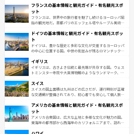
なお、新着のイタリア情報は
コンテンツ一覧
を参照してほ
フランスの基本情報と観光ガイド・有名観光スポ
文化が根付くこの国では、情熱的なフラメンコ、熱気あふ
しい。
れる闘牛、そして美味しいタパスが生活の一部となってい
ット
る。首都マドリードの洗練された雰囲気や、バルセロナの
フランスは、世界中の旅行者を魅了し続けるヨーロッパ屈
アートに溢れた街角から、地方では古代ローマ遺跡や中世
指の観光地だ。首都パリのエッフェル塔やルーブル美術館
の城塞都市、穏やかなビーチリゾートまで多彩な表情を見
といった象徴的なスポットから、田舎町の古風な美しさま
せる。地方によって風土や気候が異なるスペインはその個
ドイツの基本情報と観光ガイド・有名観光スポッ
で、幅広い魅力が詰まっている。華麗な宮殿、歴史的な大
性で訪れる人を魅了する。 なお、新着のスペイン情報は
コ
聖堂、美しいビーチ、そして豊かな自然が、訪れる者を心
ト
ンテンツ一覧
を参照してほしい。
から魅了する。また、フランスは美食の国としても知ら
ドイツは、豊かな歴史と多彩な文化が交差するヨーロッパ
れ、フランス料理はユネスコ無形文化遺産にも登録されて
の中心に位置する国。中世の街並みが残るロマンチック街
いる。シャンパンの発祥地であるランス、プロヴァンスの
道から、未来を先取りするようなモダンな都市まで多様な
香り高いラベンダー畑など、多彩な楽しみ方が可能だ。さ
イギリス
顔を持つこの国は、どこを歩いても飽きることがない。ベ
らに、パリ以外の地域にも魅力が溢れており、どの街角に
ルリンの文化的活気、バイエルン州のアルプスの絶景、そ
イギリスは、古きよき伝統と最先端が共存する国。ウェス
も豊かな歴史と文化が息づいている。パリ以外の個性あふ
してライン川沿いのワイン畑といった風景は必見。ビール
トミンスター寺院や大英博物館のようなランドマーク、歴
れる地方に足を運ぶとそれぞれで全く異なる文化を体験で
とソーセージを味わいながら地元の人と過ごす楽しい時間
史ある大学都市、美しい丘陵地帯や牧歌的な風景など、エ
きるだろう。 なお、新着のフランス情報は
コンテンツ一覧
スイス
は、お酒好きな人にはぜひ体験してほしい。 なお、新着の
リアごとに異なる魅力がある。また、優雅なアフタヌーン
を参照してほしい。
ドイツ情報は
コンテンツ一覧
を参照してほしい。
ティー、ビール好きにはたまらない英国パブ、サッカー観
スイスの国土面積は九州ほどの広さだが、運行時刻が正確
戦など、本場だからこそできる体験も豊富。イギリスを旅
な交通網が整備されており、初心者でも安心して個人旅行
して楽しみつくそう。 なお、新着のイギリス情報は
コンテ
を楽しめる。日本同様に時刻表どおりの旅が可能だ。中世
アメリカの基本情報と観光ガイド・有名観光スポ
ンツ一覧
を参照してほしい。
の建物がそのまま残る町や、スイスならではのユニークな
博物館もあり、アルプス観光だけでなく町歩きも満喫する
ット
ことができる。国民の所得が高いため物価も高いが、旅行
アメリカ合衆国は、広大な土地と多様な文化が魅力の国。
者向けの交通パス提供のサービスもあり、うまく活用すれ
東海岸の都市部から西海岸のカリフォルニアまで、訪れる
ば市内交通費無料で観光を楽しむこともできる。 なお、新
場所ごとに異なる風景と体験が待っている。ニューヨーク
着のスイス情報は
コンテンツ一覧
を参照してほしい。
ハワイ
のような巨大都市は、観光、ショッピング、エンターテイ