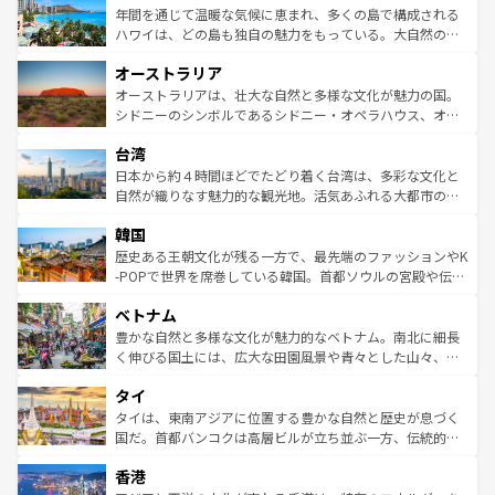
着のスイス情報は
コンテンツ一覧
を参照してほしい。
ンメントが詰まった刺激的なスポットだ。一方、アメリカ
年間を通じて温暖な気候に恵まれ、多くの島で構成される
西部には大自然が広がり、グランドキャニオンやイエロー
ハワイは、どの島も独自の魅力をもっている。大自然の神
ストーン国立公園といった絶景が堪能できる。さらに、南
秘を感じたいなら、火山が生み出した壮大な景観を誇るハ
オーストラリア
部のニューオーリンズでは、音楽と美食が融合した独特の
ワイ島は見逃せない。また、定番の観光地といえばオアフ
文化が魅力。旅行者はアメリカの各地域で異なる魅力を楽
島だが、静かな自然を求めるならマウイ島やカウアイ島が
オーストラリアは、壮大な自然と多様な文化が魅力の国。
しみながら、その多様性と豊かな歴史を感じることができ
おすすめ。エメラルドグリーンに輝く海をはじめ、豊かな
シドニーのシンボルであるシドニー・オペラハウス、オー
るだろう。車でのロードトリップや列車の旅も、アメリカ
文化や歴史が息づいている。「アロハスピリット」と呼ば
ストラリア東海岸北部に広がる大サンゴ礁地帯グレートバ
ならではの贅沢な旅のスタイルだ。 なお、新着のアメリカ
台湾
れるおもてなしの心で訪れる人々を迎えてくれるハワイの
リアリーフや大陸中央部にそびえるウルル（エアーズロッ
情報は
コンテンツ一覧
を参照してほしい。
人々、おいしいローカルフードやハワイアンミュージッ
ク）、タスマニアの美しい原生林やケアンズの熱帯雨林な
日本から約４時間ほどでたどり着く台湾は、多彩な文化と
ク、伝統的なフラダンスなど、すべてがハワイの魅力を彩
ど、見どころがたくさん。また、カフェやワイン、オージ
自然が織りなす魅力的な観光地。活気あふれる大都市の台
っている。訪れるたびに新しい発見と感動が待っているハ
ービーフなどの食文化も豊かで、美味しいものであふれて
北やノスタルジックな町並みが人気な九份（ジォウフェ
ワイを、存分に味わってほしい。 なお、新着のハワイ情報
韓国
いる。アクティビティも充実しており、サーフィンやダイ
ン）、静ひつな山岳地帯である台湾東部など、都市の喧騒
は
コンテンツ一覧
を参照してほしい。
ビング、ハイキングなど、アウトドア好きにはたまらな
と山間の静けさが共存しており、訪れる人に新しい発見と
歴史ある王朝文化が残る一方で、最先端のファッションやK
い。オーストラリアの多彩な魅力を存分に味わいつくそ
驚きをもたらしてくれる。また、奥深い台湾の食文化も魅
-POPで世界を席巻している韓国。首都ソウルの宮殿や伝統
う。 なお、新着のオーストラリア情報は
コンテンツ一覧
を
力で、夜市などの屋台グルメから高級料理、ヘルシーで美
家屋が並ぶエリアでは韓国の歴史と文化に浸ることがで
参照してほしい。
ベトナム
容にもいいと評判のスイーツなど、バラエティ豊かな料理
き、地方に足を延ばせば四季折々の自然美を楽しむことが
が味わえる。 なお、新着の台湾情報は
コンテンツ一覧
を参
できる。そして、キムチや焼肉、絶品のストリートフード
豊かな自然と多様な文化が魅力的なベトナム。南北に細長
照してほしい。
まで、さまざまな韓国料理が待っている。夜には、韓国な
く伸びる国土には、広大な田園風景や青々とした山々、世
らではのナイトライフも堪能できる。あたたかいホスピタ
界遺産に登録された壮大な自然景観が点在し、都市部では
タイ
リティに包まれながら、韓国の多彩な魅力を心ゆくまで味
急速な発展と共に伝統が息づく。ハノイの古い町並みやホ
わってみてほしい。 なお、新着の韓国情報は
コンテンツ一
ーチミン市のフランス統治時代の建物も、独特の雰囲気を
タイは、東南アジアに位置する豊かな自然と歴史が息づく
覧
を参照してほしい。
醸し出している。また、バラエティの豊かさとおいしさで
国だ。首都バンコクは高層ビルが立ち並ぶ一方、伝統的な
世界中の食通を魅了してやまないベトナム料理も魅力のひ
寺院や市場がいたるところに点在し、古きよき文化と現代
香港
とつ。フォーやバインミー、ベトナムコーヒーなどは、ぜ
の活気が交差している。北部ではチェンマイなどの山岳地