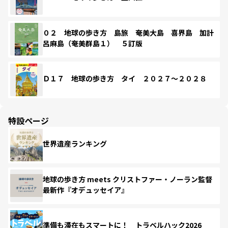
０２ 地球の歩き方 島旅 奄美大島 喜界島 加計
呂麻島（奄美群島１） ５訂版
Ｄ１７ 地球の歩き方 タイ ２０２７～２０２８
特設ページ
世界遺産ランキング
地球の歩き方 meets クリストファー・ノーラン監督
最新作『オデュッセイア』
準備も滞在もスマートに！ トラベルハック2026