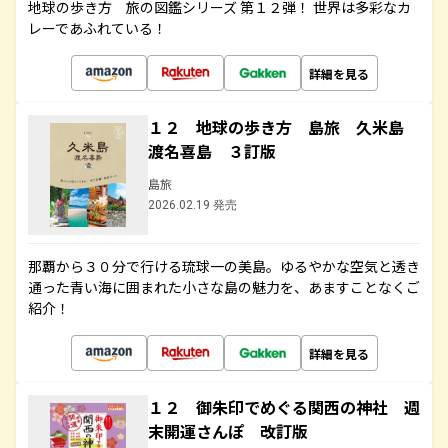
地球の歩き方 旅の図鑑シリーズ 第１２弾！ 世界は多彩なカ
レーであふれている！
詳細を見る
１２ 地球の歩き方 島旅 久米島
渡名喜島 ３訂版
島旅
2026.02.19 発売
那覇から３０分で行ける琉球一の美島。ゆるやかな空気と透き
通った青い海に囲まれた小さな島の魅力を、あますことなくご
紹介！
詳細を見る
１２ 御朱印でめぐる関西の神社 週
末開運さんぽ 改訂版