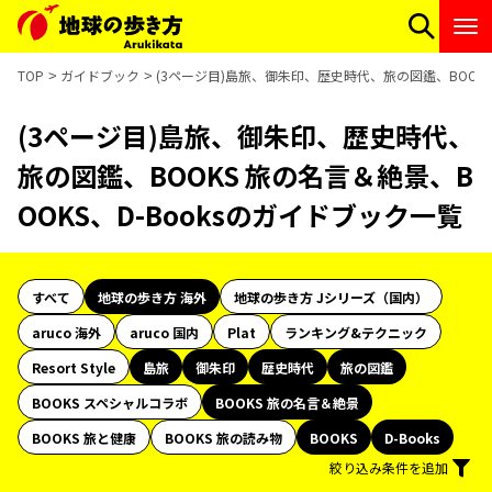
TOP
ガイドブック
(3ページ目)島旅、御朱印、歴史時代、旅の図鑑、BOOKS
(3ページ目)島旅、御朱印、歴史時代、
旅の図鑑、BOOKS 旅の名言＆絶景、B
OOKS、D-Booksのガイドブック一覧
すべて
地球の歩き方 海外
地球の歩き方 Jシリーズ（国内）
aruco 海外
aruco 国内
Plat
ランキング&テクニック
Resort Style
島旅
御朱印
歴史時代
旅の図鑑
BOOKS スペシャルコラボ
BOOKS 旅の名言＆絶景
BOOKS 旅と健康
BOOKS 旅の読み物
BOOKS
D-Books
絞り込み条件を追加