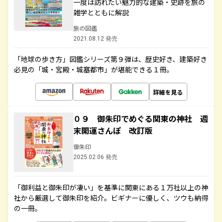
一度は訪れたい魅力的な建築・史跡を旅の
雑学とともに解説
旅の図鑑
2021.08.12 発売
「地球の歩き方」図鑑シリーズ第９弾は、歴史好き、建築好き
必見の「城・宮殿・城塞都市」が堪能できる１冊。
詳細を見る
０９ 御朱印でめぐる関東の神社 週
末開運さんぽ 改訂版
御朱印
2025.02.06 発売
「御利益と御朱印が凄い」を基準に関東にある１万社以上の神
社から厳選して御朱印を紹介。ビギナーに優しく、ツウも納得
の一冊。