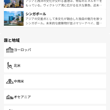
ひ現地で味わいたい。どの地域を訪れてもあたたかい人々
帯で自然と触れ合い、南部ではプーケットやクラビの美し
アジアと西洋の文化が交わる香港は、特有のエネルギーを
が旅行者を迎えてくれるので、きっと忘れられない旅にな
いビーチでリゾート気分を楽しむことができる。タイ料理
もっている。ヴィクトリア湾に広がる壮大な景色、近未来
るはずだ。 なお、新着のベトナム情報は
コンテンツ一覧
を
は世界的に有名で、屋台から高級レストランまで味覚を刺
的なアートスポット、そして歴史と現代が融合した町並
参照してほしい。
シンガポール
激する。気候は一年中温暖で、どの季節にも異なる楽しみ
み、どこを訪れても感動するはず。観光スポットが密集し
が待っている。親しみやすいタイの人々、仏教を中心とし
ており、効率よく見どころを回れるのも魅力。息をのむよ
アジアの交差点として多文化が融合した独自の魅力を放つ
た文化、そして多様な観光資源が、訪れる旅人を魅了し続
うな絶景から文化的な体験まで、香港を存分に楽しみ尽く
シンガポール。未来的な建築物が並ぶマリーナベイ、歴史
ける。 なお、新着のタイ情報は
コンテンツ一覧
を参照して
そう。 なお、新着の香港情報は
コンテンツ一覧
を参照して
と伝統を感じられるエスニックタウン、多数の緑豊かな公
ほしい。
ほしい。
園や自然保護区など、自然が調和した近代的な景観と文化
の多様性あふれるカラフルな町は、どこを歩いても新しい
国と地域
発見がある。さらに、治安のよさや充実した公共交通機関
も、旅行者にとっては魅力的なポイント。グルメも豊富
で、ホーカーズは地元の風情を楽しめる外せないスポット
ヨーロッパ
だ。訪れる人を飽きさせないシンガポールで、多様な魅力
を体感しよう。 なお、新着のシンガポール情報は
コンテン
ツ一覧
を参照してほしい。
北米
中南米
オセアニア