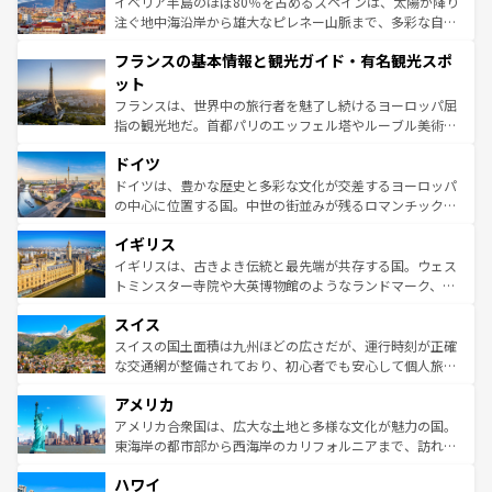
景など、自然景観も見逃せない。観光の合間には、本場の
イベリア半島のほぼ80％を占めるスペインは、太陽が降り
ピザやパスタなど、絶品のイタリア料理を堪能することも
注ぐ地中海沿岸から雄大なピレネー山脈まで、多彩な自然
できる。朝目覚めてから夜眠るまで、すべての瞬間を楽し
と文化が詰まったヨーロッパ屈指の旅行先だ。多様な地域
フランスの基本情報と観光ガイド・有名観光スポ
ませてくれるイタリアで、忘れられない旅をしてみよう！
文化が根付くこの国では、情熱的なフラメンコ、熱気あふ
なお、新着のイタリア情報は
コンテンツ一覧
を参照してほ
れる闘牛、そして美味しいタパスが生活の一部となってい
ット
しい。
る。首都マドリードの洗練された雰囲気や、バルセロナの
フランスは、世界中の旅行者を魅了し続けるヨーロッパ屈
アートに溢れた街角から、地方では古代ローマ遺跡や中世
指の観光地だ。首都パリのエッフェル塔やルーブル美術館
の城塞都市、穏やかなビーチリゾートまで多彩な表情を見
といった象徴的なスポットから、田舎町の古風な美しさま
せる。地方によって風土や気候が異なるスペインはその個
ドイツ
で、幅広い魅力が詰まっている。華麗な宮殿、歴史的な大
性で訪れる人を魅了する。 なお、新着のスペイン情報は
コ
聖堂、美しいビーチ、そして豊かな自然が、訪れる者を心
ドイツは、豊かな歴史と多彩な文化が交差するヨーロッパ
ンテンツ一覧
を参照してほしい。
から魅了する。また、フランスは美食の国としても知ら
の中心に位置する国。中世の街並みが残るロマンチック街
れ、フランス料理はユネスコ無形文化遺産にも登録されて
道から、未来を先取りするようなモダンな都市まで多様な
イギリス
いる。シャンパンの発祥地であるランス、プロヴァンスの
顔を持つこの国は、どこを歩いても飽きることがない。ベ
香り高いラベンダー畑など、多彩な楽しみ方が可能だ。さ
ルリンの文化的活気、バイエルン州のアルプスの絶景、そ
イギリスは、古きよき伝統と最先端が共存する国。ウェス
らに、パリ以外の地域にも魅力が溢れており、どの街角に
してライン川沿いのワイン畑といった風景は必見。ビール
トミンスター寺院や大英博物館のようなランドマーク、歴
も豊かな歴史と文化が息づいている。パリ以外の個性あふ
とソーセージを味わいながら地元の人と過ごす楽しい時間
史ある大学都市、美しい丘陵地帯や牧歌的な風景など、エ
れる地方に足を運ぶとそれぞれで全く異なる文化を体験で
スイス
は、お酒好きな人にはぜひ体験してほしい。 なお、新着の
リアごとに異なる魅力がある。また、優雅なアフタヌーン
きるだろう。 なお、新着のフランス情報は
コンテンツ一覧
ドイツ情報は
コンテンツ一覧
を参照してほしい。
ティー、ビール好きにはたまらない英国パブ、サッカー観
スイスの国土面積は九州ほどの広さだが、運行時刻が正確
を参照してほしい。
戦など、本場だからこそできる体験も豊富。イギリスを旅
な交通網が整備されており、初心者でも安心して個人旅行
して楽しみつくそう。 なお、新着のイギリス情報は
コンテ
を楽しめる。日本同様に時刻表どおりの旅が可能だ。中世
アメリカ
ンツ一覧
を参照してほしい。
の建物がそのまま残る町や、スイスならではのユニークな
博物館もあり、アルプス観光だけでなく町歩きも満喫する
アメリカ合衆国は、広大な土地と多様な文化が魅力の国。
ことができる。国民の所得が高いため物価も高いが、旅行
東海岸の都市部から西海岸のカリフォルニアまで、訪れる
者向けの交通パス提供のサービスもあり、うまく活用すれ
場所ごとに異なる風景と体験が待っている。ニューヨーク
ハワイ
ば市内交通費無料で観光を楽しむこともできる。 なお、新
のような巨大都市は、観光、ショッピング、エンターテイ