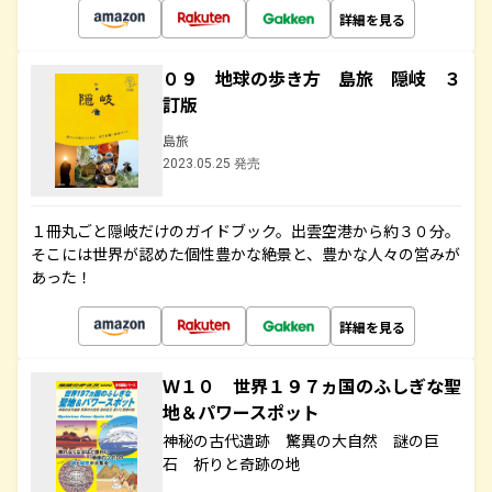
詳細を見る
０９ 地球の歩き方 島旅 隠岐 ３
訂版
島旅
2023.05.25 発売
１冊丸ごと隠岐だけのガイドブック。出雲空港から約３０分。
そこには世界が認めた個性豊かな絶景と、豊かな人々の営みが
あった！
詳細を見る
Ｗ１０ 世界１９７ヵ国のふしぎな聖
地＆パワースポット
神秘の古代遺跡 驚異の大自然 謎の巨
石 祈りと奇跡の地