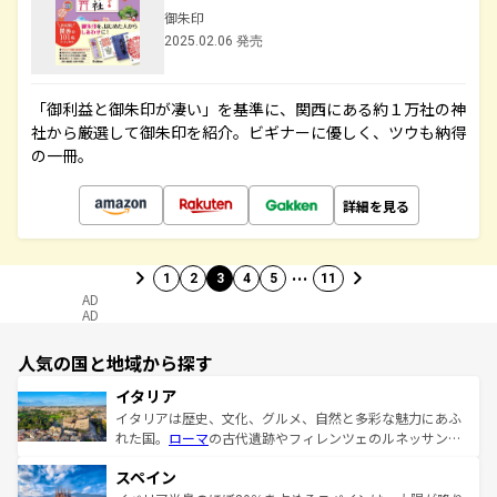
御朱印
2025.02.06 発売
「御利益と御朱印が凄い」を基準に、関西にある約１万社の神
社から厳選して御朱印を紹介。ビギナーに優しく、ツウも納得
の一冊。
詳細を見る
…
1
2
3
4
5
11
AD
AD
人気の国と地域から探す
イタリア
イタリアは歴史、文化、グルメ、自然と多彩な魅力にあふ
れた国。
ローマ
の古代遺跡やフィレンツェのルネッサンス
美術、ヴェネツィアの運河など、歴史あるスポットはもち
スペイン
ろん、トスカーナの美しい田園風景やアマルフィ海岸の絶