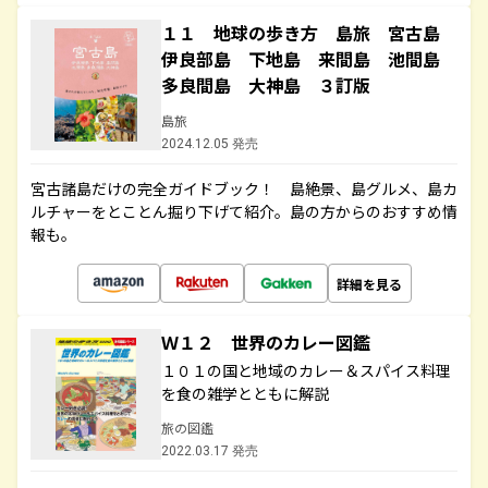
１１ 地球の歩き方 島旅 宮古島
伊良部島 下地島 来間島 池間島
多良間島 大神島 ３訂版
島旅
2024.12.05 発売
宮古諸島だけの完全ガイドブック！ 島絶景、島グルメ、島カ
ルチャーをとことん掘り下げて紹介。島の方からのおすすめ情
報も。
詳細を見る
Ｗ１２ 世界のカレー図鑑
１０１の国と地域のカレー＆スパイス料理
を食の雑学とともに解説
旅の図鑑
2022.03.17 発売