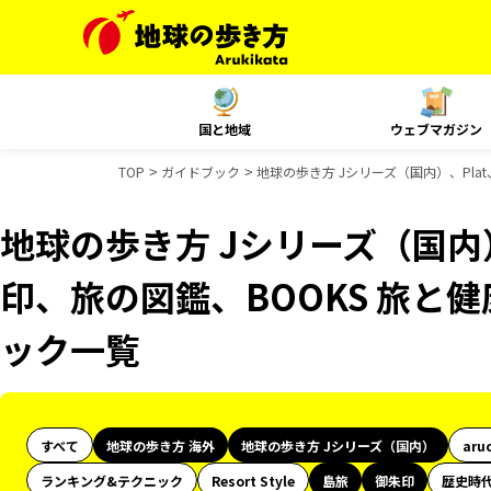
国と地域
ウェブマガジン
TOP
ガイドブック
地球の歩き方 Jシリーズ（国内）、Pla
地球の歩き方 Jシリーズ（国内
印、旅の図鑑、BOOKS 旅と健
ック一覧
すべて
地球の歩き方 海外
地球の歩き方 Jシリーズ（国内）
aru
ランキング&テクニック
Resort Style
島旅
御朱印
歴史時