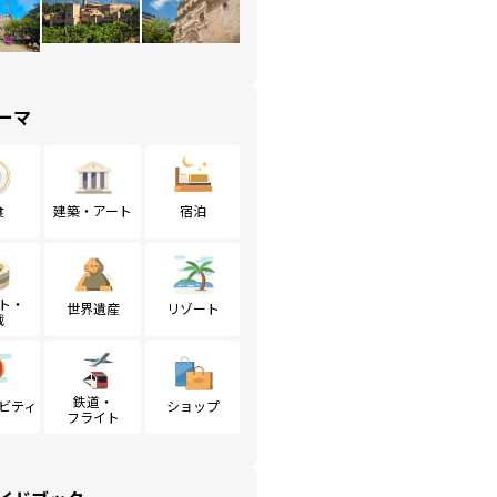
ーマ
食
建築・アート
宿泊
ト・
世界遺産
リゾート
戦
鉄道・
ビティ
ショップ
フライト