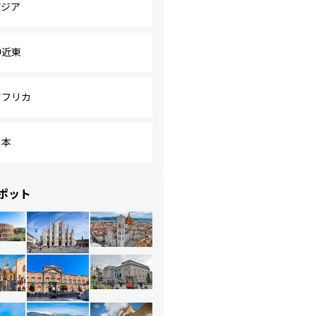
アジア
中近東
アフリカ
日本
ポット