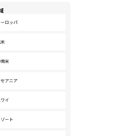
域
ヨーロッパ
北米
中南米
オセアニア
ハワイ
リゾート