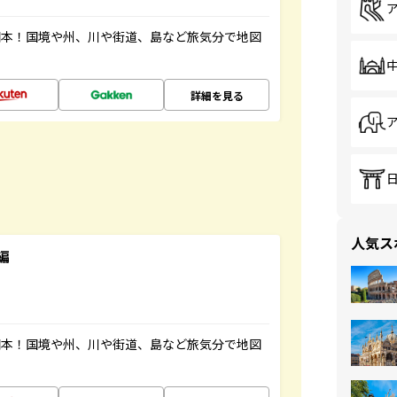
図本！国境や州、川や街道、島など旅気分で地図
詳細を見る
人気ス
編
図本！国境や州、川や街道、島など旅気分で地図