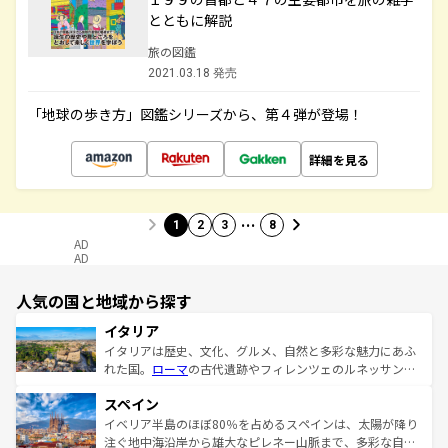
とともに解説
旅の図鑑
2021.03.18 発売
「地球の歩き方」図鑑シリーズから、第４弾が登場！
詳細を見る
…
1
2
3
8
AD
AD
人気の国と地域から探す
イタリア
イタリアは歴史、文化、グルメ、自然と多彩な魅力にあふ
れた国。
ローマ
の古代遺跡やフィレンツェのルネッサンス
美術、ヴェネツィアの運河など、歴史あるスポットはもち
スペイン
ろん、トスカーナの美しい田園風景やアマルフィ海岸の絶
景など、自然景観も見逃せない。観光の合間には、本場の
イベリア半島のほぼ80％を占めるスペインは、太陽が降り
ピザやパスタなど、絶品のイタリア料理を堪能することも
注ぐ地中海沿岸から雄大なピレネー山脈まで、多彩な自然