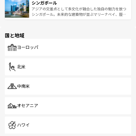
参照してほしい。
シンガポール
激する。気候は一年中温暖で、どの季節にも異なる楽しみ
み、どこを訪れても感動するはず。観光スポットが密集し
が待っている。親しみやすいタイの人々、仏教を中心とし
ており、効率よく見どころを回れるのも魅力。息をのむよ
アジアの交差点として多文化が融合した独自の魅力を放つ
た文化、そして多様な観光資源が、訪れる旅人を魅了し続
うな絶景から文化的な体験まで、香港を存分に楽しみ尽く
シンガポール。未来的な建築物が並ぶマリーナベイ、歴史
ける。 なお、新着のタイ情報は
コンテンツ一覧
を参照して
そう。 なお、新着の香港情報は
コンテンツ一覧
を参照して
と伝統を感じられるエスニックタウン、多数の緑豊かな公
ほしい。
ほしい。
園や自然保護区など、自然が調和した近代的な景観と文化
の多様性あふれるカラフルな町は、どこを歩いても新しい
国と地域
発見がある。さらに、治安のよさや充実した公共交通機関
も、旅行者にとっては魅力的なポイント。グルメも豊富
で、ホーカーズは地元の風情を楽しめる外せないスポット
ヨーロッパ
だ。訪れる人を飽きさせないシンガポールで、多様な魅力
を体感しよう。 なお、新着のシンガポール情報は
コンテン
ツ一覧
を参照してほしい。
北米
中南米
オセアニア
ハワイ