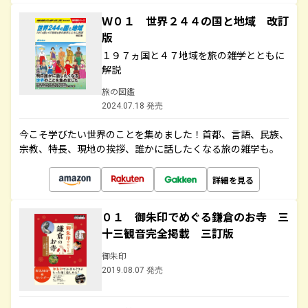
Ｗ０１ 世界２４４の国と地域 改訂
版
１９７ヵ国と４７地域を旅の雑学とともに
解説
旅の図鑑
2024.07.18 発売
今こそ学びたい世界のことを集めました！首都、言語、民族、
宗教、特長、現地の挨拶、誰かに話したくなる旅の雑学も。
詳細を見る
０１ 御朱印でめぐる鎌倉のお寺 三
十三観音完全掲載 三訂版
御朱印
2019.08.07 発売