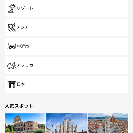
リゾート
アジア
中近東
アフリカ
日本
人気スポット