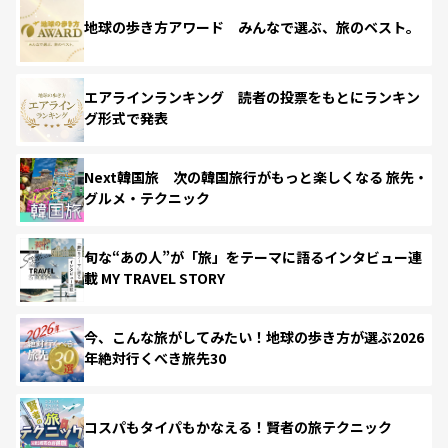
地球の歩き方アワード みんなで選ぶ、旅のベスト。
エアラインランキング 読者の投票をもとにランキン
グ形式で発表
Next韓国旅 次の韓国旅行がもっと楽しくなる 旅先・
グルメ・テクニック
旬な“あの人”が「旅」をテーマに語るインタビュー連
載 MY TRAVEL STORY
今、こんな旅がしてみたい！地球の歩き方が選ぶ2026
年絶対行くべき旅先30
コスパもタイパもかなえる！賢者の旅テクニック