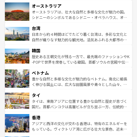
ストーン国立公園といった絶景が堪能できる。さらに、南
秘を感じたいなら、火山が生み出した壮大な景観を誇るハ
オーストラリア
部のニューオーリンズでは、音楽と美食が融合した独特の
ワイ島は見逃せない。また、定番の観光地といえばオアフ
文化が魅力。旅行者はアメリカの各地域で異なる魅力を楽
島だが、静かな自然を求めるならマウイ島やカウアイ島が
オーストラリアは、壮大な自然と多様な文化が魅力の国。
しみながら、その多様性と豊かな歴史を感じることができ
おすすめ。エメラルドグリーンに輝く海をはじめ、豊かな
シドニーのシンボルであるシドニー・オペラハウス、オー
るだろう。車でのロードトリップや列車の旅も、アメリカ
文化や歴史が息づいている。「アロハスピリット」と呼ば
ストラリア東海岸北部に広がる大サンゴ礁地帯グレートバ
ならではの贅沢な旅のスタイルだ。 なお、新着のアメリカ
台湾
れるおもてなしの心で訪れる人々を迎えてくれるハワイの
リアリーフや大陸中央部にそびえるウルル（エアーズロッ
情報は
コンテンツ一覧
を参照してほしい。
人々、おいしいローカルフードやハワイアンミュージッ
ク）、タスマニアの美しい原生林やケアンズの熱帯雨林な
日本から約４時間ほどでたどり着く台湾は、多彩な文化と
ク、伝統的なフラダンスなど、すべてがハワイの魅力を彩
ど、見どころがたくさん。また、カフェやワイン、オージ
自然が織りなす魅力的な観光地。活気あふれる大都市の台
っている。訪れるたびに新しい発見と感動が待っているハ
ービーフなどの食文化も豊かで、美味しいものであふれて
北やノスタルジックな町並みが人気な九份（ジォウフェ
ワイを、存分に味わってほしい。 なお、新着のハワイ情報
韓国
いる。アクティビティも充実しており、サーフィンやダイ
ン）、静ひつな山岳地帯である台湾東部など、都市の喧騒
は
コンテンツ一覧
を参照してほしい。
ビング、ハイキングなど、アウトドア好きにはたまらな
と山間の静けさが共存しており、訪れる人に新しい発見と
歴史ある王朝文化が残る一方で、最先端のファッションやK
い。オーストラリアの多彩な魅力を存分に味わいつくそ
驚きをもたらしてくれる。また、奥深い台湾の食文化も魅
-POPで世界を席巻している韓国。首都ソウルの宮殿や伝統
う。 なお、新着のオーストラリア情報は
コンテンツ一覧
を
力で、夜市などの屋台グルメから高級料理、ヘルシーで美
家屋が並ぶエリアでは韓国の歴史と文化に浸ることがで
参照してほしい。
ベトナム
容にもいいと評判のスイーツなど、バラエティ豊かな料理
き、地方に足を延ばせば四季折々の自然美を楽しむことが
が味わえる。 なお、新着の台湾情報は
コンテンツ一覧
を参
できる。そして、キムチや焼肉、絶品のストリートフード
豊かな自然と多様な文化が魅力的なベトナム。南北に細長
照してほしい。
まで、さまざまな韓国料理が待っている。夜には、韓国な
く伸びる国土には、広大な田園風景や青々とした山々、世
らではのナイトライフも堪能できる。あたたかいホスピタ
界遺産に登録された壮大な自然景観が点在し、都市部では
タイ
リティに包まれながら、韓国の多彩な魅力を心ゆくまで味
急速な発展と共に伝統が息づく。ハノイの古い町並みやホ
わってみてほしい。 なお、新着の韓国情報は
コンテンツ一
ーチミン市のフランス統治時代の建物も、独特の雰囲気を
タイは、東南アジアに位置する豊かな自然と歴史が息づく
覧
を参照してほしい。
醸し出している。また、バラエティの豊かさとおいしさで
国だ。首都バンコクは高層ビルが立ち並ぶ一方、伝統的な
世界中の食通を魅了してやまないベトナム料理も魅力のひ
寺院や市場がいたるところに点在し、古きよき文化と現代
香港
とつ。フォーやバインミー、ベトナムコーヒーなどは、ぜ
の活気が交差している。北部ではチェンマイなどの山岳地
ひ現地で味わいたい。どの地域を訪れてもあたたかい人々
帯で自然と触れ合い、南部ではプーケットやクラビの美し
アジアと西洋の文化が交わる香港は、特有のエネルギーを
が旅行者を迎えてくれるので、きっと忘れられない旅にな
いビーチでリゾート気分を楽しむことができる。タイ料理
もっている。ヴィクトリア湾に広がる壮大な景色、近未来
るはずだ。 なお、新着のベトナム情報は
コンテンツ一覧
を
は世界的に有名で、屋台から高級レストランまで味覚を刺
的なアートスポット、そして歴史と現代が融合した町並