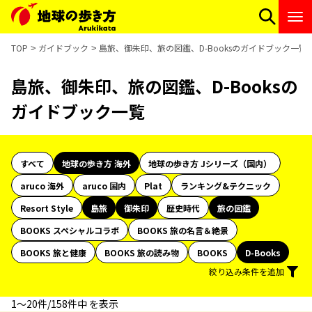
TOP
ガイドブック
島旅、御朱印、旅の図鑑、D-Booksのガイドブック一覧
島旅、御朱印、旅の図鑑、D-Booksの
ガイドブック一覧
すべて
地球の歩き方 海外
地球の歩き方 Jシリーズ（国内）
aruco 海外
aruco 国内
Plat
ランキング&テクニック
Resort Style
島旅
御朱印
歴史時代
旅の図鑑
BOOKS スペシャルコラボ
BOOKS 旅の名言＆絶景
BOOKS 旅と健康
BOOKS 旅の読み物
BOOKS
D-Books
絞り込み条件を追加
1〜20件/158件中 を表示