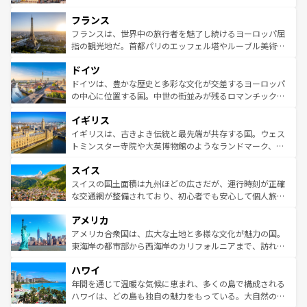
できる。朝目覚めてから夜眠るまで、すべての瞬間を楽し
と文化が詰まったヨーロッパ屈指の旅行先だ。多様な地域
フランス
ませてくれるイタリアで、忘れられない旅をしてみよう！
文化が根付くこの国では、情熱的なフラメンコ、熱気あふ
なお、新着のイタリア情報は
コンテンツ一覧
を参照してほ
れる闘牛、そして美味しいタパスが生活の一部となってい
フランスは、世界中の旅行者を魅了し続けるヨーロッパ屈
しい。
る。首都マドリードの洗練された雰囲気や、バルセロナの
指の観光地だ。首都パリのエッフェル塔やルーブル美術館
アートに溢れた街角から、地方では古代ローマ遺跡や中世
といった象徴的なスポットから、田舎町の古風な美しさま
ドイツ
の城塞都市、穏やかなビーチリゾートまで多彩な表情を見
で、幅広い魅力が詰まっている。華麗な宮殿、歴史的な大
せる。地方によって風土や気候が異なるスペインはその個
聖堂、美しいビーチ、そして豊かな自然が、訪れる者を心
ドイツは、豊かな歴史と多彩な文化が交差するヨーロッパ
性で訪れる人を魅了する。 なお、新着のスペイン情報は
コ
から魅了する。また、フランスは美食の国としても知ら
の中心に位置する国。中世の街並みが残るロマンチック街
ンテンツ一覧
を参照してほしい。
れ、フランス料理はユネスコ無形文化遺産にも登録されて
道から、未来を先取りするようなモダンな都市まで多様な
イギリス
いる。シャンパンの発祥地であるランス、プロヴァンスの
顔を持つこの国は、どこを歩いても飽きることがない。ベ
香り高いラベンダー畑など、多彩な楽しみ方が可能だ。さ
ルリンの文化的活気、バイエルン州のアルプスの絶景、そ
イギリスは、古きよき伝統と最先端が共存する国。ウェス
らに、パリ以外の地域にも魅力が溢れており、どの街角に
してライン川沿いのワイン畑といった風景は必見。ビール
トミンスター寺院や大英博物館のようなランドマーク、歴
も豊かな歴史と文化が息づいている。パリ以外の個性あふ
とソーセージを味わいながら地元の人と過ごす楽しい時間
史ある大学都市、美しい丘陵地帯や牧歌的な風景など、エ
れる地方に足を運ぶとそれぞれで全く異なる文化を体験で
スイス
は、お酒好きな人にはぜひ体験してほしい。 なお、新着の
リアごとに異なる魅力がある。また、優雅なアフタヌーン
きるだろう。 なお、新着のフランス情報は
コンテンツ一覧
ドイツ情報は
コンテンツ一覧
を参照してほしい。
ティー、ビール好きにはたまらない英国パブ、サッカー観
スイスの国土面積は九州ほどの広さだが、運行時刻が正確
を参照してほしい。
戦など、本場だからこそできる体験も豊富。イギリスを旅
な交通網が整備されており、初心者でも安心して個人旅行
して楽しみつくそう。 なお、新着のイギリス情報は
コンテ
を楽しめる。日本同様に時刻表どおりの旅が可能だ。中世
アメリカ
ンツ一覧
を参照してほしい。
の建物がそのまま残る町や、スイスならではのユニークな
博物館もあり、アルプス観光だけでなく町歩きも満喫する
アメリカ合衆国は、広大な土地と多様な文化が魅力の国。
ことができる。国民の所得が高いため物価も高いが、旅行
東海岸の都市部から西海岸のカリフォルニアまで、訪れる
者向けの交通パス提供のサービスもあり、うまく活用すれ
場所ごとに異なる風景と体験が待っている。ニューヨーク
ハワイ
ば市内交通費無料で観光を楽しむこともできる。 なお、新
のような巨大都市は、観光、ショッピング、エンターテイ
着のスイス情報は
コンテンツ一覧
を参照してほしい。
ンメントが詰まった刺激的なスポットだ。一方、アメリカ
年間を通じて温暖な気候に恵まれ、多くの島で構成される
西部には大自然が広がり、グランドキャニオンやイエロー
ハワイは、どの島も独自の魅力をもっている。大自然の神