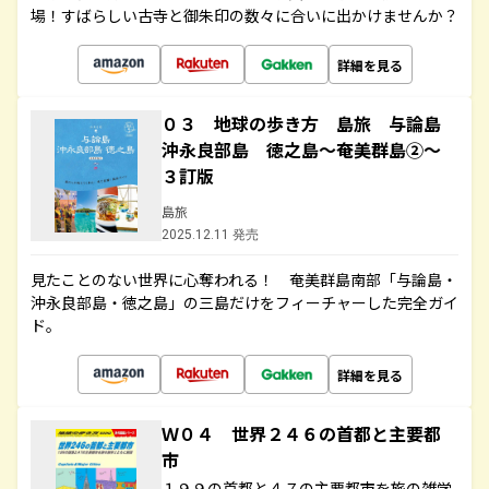
場！すばらしい古寺と御朱印の数々に合いに出かけませんか？
詳細を見る
０３ 地球の歩き方 島旅 与論島
沖永良部島 徳之島～奄美群島②～
３訂版
島旅
2025.12.11 発売
見たことのない世界に心奪われる！ 奄美群島南部「与論島・
沖永良部島・徳之島」の三島だけをフィーチャーした完全ガイ
ド。
詳細を見る
Ｗ０４ 世界２４６の首都と主要都
市
１９９の首都と４７の主要都市を旅の雑学