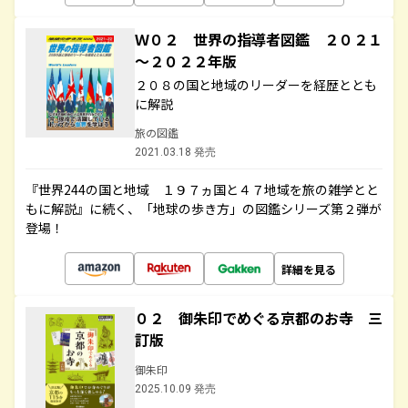
Ｗ０２ 世界の指導者図鑑 ２０２１
～２０２２年版
２０８の国と地域のリーダーを経歴ととも
に解説
旅の図鑑
2021.03.18 発売
『世界244の国と地域 １９７ヵ国と４７地域を旅の雑学とと
もに解説』に続く、「地球の歩き方」の図鑑シリーズ第２弾が
登場！
詳細を見る
０２ 御朱印でめぐる京都のお寺 三
訂版
御朱印
2025.10.09 発売