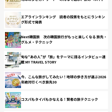
エアラインランキング 読者の投票をもとにランキン
グ形式で発表
Next韓国旅 次の韓国旅行がもっと楽しくなる 旅先・
グルメ・テクニック
旬な“あの人”が「旅」をテーマに語るインタビュー連
載 MY TRAVEL STORY
今、こんな旅がしてみたい！地球の歩き方が選ぶ2026
年絶対行くべき旅先30
コスパもタイパもかなえる！賢者の旅テクニック