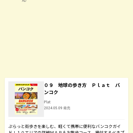
AD
０９ 地球の歩き方 Ｐｌａｔ バ
ンコク
Plat
2024.05.09 発売
ぷらっと街歩きを楽しむ、軽くて携帯に便利なバンコクガイ
ド！１０エリアの詳細ＭＡＰ＆お散歩コース、絶対するべきプ