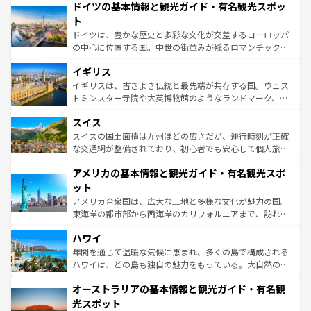
せる。地方によって風土や気候が異なるスペインはその個
ドイツの基本情報と観光ガイド・有名観光スポッ
で、幅広い魅力が詰まっている。華麗な宮殿、歴史的な大
性で訪れる人を魅了する。 なお、新着のスペイン情報は
コ
聖堂、美しいビーチ、そして豊かな自然が、訪れる者を心
ト
ンテンツ一覧
を参照してほしい。
から魅了する。また、フランスは美食の国としても知ら
ドイツは、豊かな歴史と多彩な文化が交差するヨーロッパ
れ、フランス料理はユネスコ無形文化遺産にも登録されて
の中心に位置する国。中世の街並みが残るロマンチック街
いる。シャンパンの発祥地であるランス、プロヴァンスの
道から、未来を先取りするようなモダンな都市まで多様な
香り高いラベンダー畑など、多彩な楽しみ方が可能だ。さ
イギリス
顔を持つこの国は、どこを歩いても飽きることがない。ベ
らに、パリ以外の地域にも魅力が溢れており、どの街角に
ルリンの文化的活気、バイエルン州のアルプスの絶景、そ
イギリスは、古きよき伝統と最先端が共存する国。ウェス
も豊かな歴史と文化が息づいている。パリ以外の個性あふ
してライン川沿いのワイン畑といった風景は必見。ビール
トミンスター寺院や大英博物館のようなランドマーク、歴
れる地方に足を運ぶとそれぞれで全く異なる文化を体験で
とソーセージを味わいながら地元の人と過ごす楽しい時間
史ある大学都市、美しい丘陵地帯や牧歌的な風景など、エ
きるだろう。 なお、新着のフランス情報は
コンテンツ一覧
スイス
は、お酒好きな人にはぜひ体験してほしい。 なお、新着の
リアごとに異なる魅力がある。また、優雅なアフタヌーン
を参照してほしい。
ドイツ情報は
コンテンツ一覧
を参照してほしい。
ティー、ビール好きにはたまらない英国パブ、サッカー観
スイスの国土面積は九州ほどの広さだが、運行時刻が正確
戦など、本場だからこそできる体験も豊富。イギリスを旅
な交通網が整備されており、初心者でも安心して個人旅行
して楽しみつくそう。 なお、新着のイギリス情報は
コンテ
を楽しめる。日本同様に時刻表どおりの旅が可能だ。中世
アメリカの基本情報と観光ガイド・有名観光スポ
ンツ一覧
を参照してほしい。
の建物がそのまま残る町や、スイスならではのユニークな
博物館もあり、アルプス観光だけでなく町歩きも満喫する
ット
ことができる。国民の所得が高いため物価も高いが、旅行
アメリカ合衆国は、広大な土地と多様な文化が魅力の国。
者向けの交通パス提供のサービスもあり、うまく活用すれ
東海岸の都市部から西海岸のカリフォルニアまで、訪れる
ば市内交通費無料で観光を楽しむこともできる。 なお、新
場所ごとに異なる風景と体験が待っている。ニューヨーク
着のスイス情報は
コンテンツ一覧
を参照してほしい。
ハワイ
のような巨大都市は、観光、ショッピング、エンターテイ
ンメントが詰まった刺激的なスポットだ。一方、アメリカ
年間を通じて温暖な気候に恵まれ、多くの島で構成される
西部には大自然が広がり、グランドキャニオンやイエロー
ハワイは、どの島も独自の魅力をもっている。大自然の神
ストーン国立公園といった絶景が堪能できる。さらに、南
秘を感じたいなら、火山が生み出した壮大な景観を誇るハ
オーストラリアの基本情報と観光ガイド・有名観
部のニューオーリンズでは、音楽と美食が融合した独特の
ワイ島は見逃せない。また、定番の観光地といえばオアフ
文化が魅力。旅行者はアメリカの各地域で異なる魅力を楽
島だが、静かな自然を求めるならマウイ島やカウアイ島が
光スポット