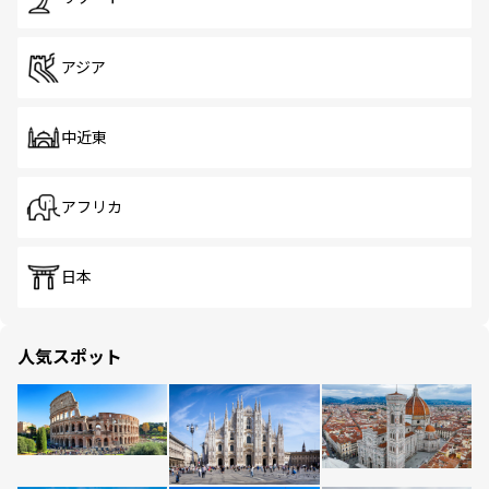
アジア
中近東
アフリカ
日本
人気スポット