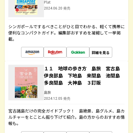
Plat
2024.06.20 発売
シンガポールでするべきことがひと目でわかる、軽くて携帯に
便利なコンパクトガイド。編集部おすすめを凝縮して一挙掲
載。
詳細を見る
１１ 地球の歩き方 島旅 宮古島
伊良部島 下地島 来間島 池間島
多良間島 大神島 ３訂版
島旅
2024.12.05 発売
宮古諸島だけの完全ガイドブック！ 島絶景、島グルメ、島カ
ルチャーをとことん掘り下げて紹介。島の方からのおすすめ情
報も。