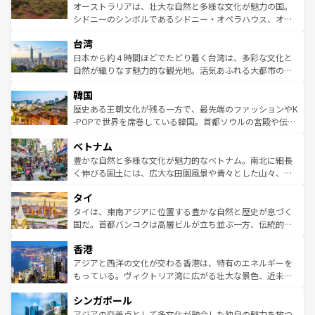
しみながら、その多様性と豊かな歴史を感じることができ
おすすめ。エメラルドグリーンに輝く海をはじめ、豊かな
オーストラリアは、壮大な自然と多様な文化が魅力の国。
るだろう。車でのロードトリップや列車の旅も、アメリカ
文化や歴史が息づいている。「アロハスピリット」と呼ば
シドニーのシンボルであるシドニー・オペラハウス、オー
ならではの贅沢な旅のスタイルだ。 なお、新着のアメリカ
れるおもてなしの心で訪れる人々を迎えてくれるハワイの
ストラリア東海岸北部に広がる大サンゴ礁地帯グレートバ
情報は
コンテンツ一覧
を参照してほしい。
人々、おいしいローカルフードやハワイアンミュージッ
台湾
リアリーフや大陸中央部にそびえるウルル（エアーズロッ
ク、伝統的なフラダンスなど、すべてがハワイの魅力を彩
ク）、タスマニアの美しい原生林やケアンズの熱帯雨林な
日本から約４時間ほどでたどり着く台湾は、多彩な文化と
っている。訪れるたびに新しい発見と感動が待っているハ
ど、見どころがたくさん。また、カフェやワイン、オージ
自然が織りなす魅力的な観光地。活気あふれる大都市の台
ワイを、存分に味わってほしい。 なお、新着のハワイ情報
ービーフなどの食文化も豊かで、美味しいものであふれて
北やノスタルジックな町並みが人気な九份（ジォウフェ
は
コンテンツ一覧
を参照してほしい。
韓国
いる。アクティビティも充実しており、サーフィンやダイ
ン）、静ひつな山岳地帯である台湾東部など、都市の喧騒
ビング、ハイキングなど、アウトドア好きにはたまらな
と山間の静けさが共存しており、訪れる人に新しい発見と
歴史ある王朝文化が残る一方で、最先端のファッションやK
い。オーストラリアの多彩な魅力を存分に味わいつくそ
驚きをもたらしてくれる。また、奥深い台湾の食文化も魅
-POPで世界を席巻している韓国。首都ソウルの宮殿や伝統
う。 なお、新着のオーストラリア情報は
コンテンツ一覧
を
力で、夜市などの屋台グルメから高級料理、ヘルシーで美
家屋が並ぶエリアでは韓国の歴史と文化に浸ることがで
参照してほしい。
ベトナム
容にもいいと評判のスイーツなど、バラエティ豊かな料理
き、地方に足を延ばせば四季折々の自然美を楽しむことが
が味わえる。 なお、新着の台湾情報は
コンテンツ一覧
を参
できる。そして、キムチや焼肉、絶品のストリートフード
豊かな自然と多様な文化が魅力的なベトナム。南北に細長
照してほしい。
まで、さまざまな韓国料理が待っている。夜には、韓国な
く伸びる国土には、広大な田園風景や青々とした山々、世
らではのナイトライフも堪能できる。あたたかいホスピタ
界遺産に登録された壮大な自然景観が点在し、都市部では
タイ
リティに包まれながら、韓国の多彩な魅力を心ゆくまで味
急速な発展と共に伝統が息づく。ハノイの古い町並みやホ
わってみてほしい。 なお、新着の韓国情報は
コンテンツ一
ーチミン市のフランス統治時代の建物も、独特の雰囲気を
タイは、東南アジアに位置する豊かな自然と歴史が息づく
覧
を参照してほしい。
醸し出している。また、バラエティの豊かさとおいしさで
国だ。首都バンコクは高層ビルが立ち並ぶ一方、伝統的な
世界中の食通を魅了してやまないベトナム料理も魅力のひ
寺院や市場がいたるところに点在し、古きよき文化と現代
香港
とつ。フォーやバインミー、ベトナムコーヒーなどは、ぜ
の活気が交差している。北部ではチェンマイなどの山岳地
ひ現地で味わいたい。どの地域を訪れてもあたたかい人々
帯で自然と触れ合い、南部ではプーケットやクラビの美し
アジアと西洋の文化が交わる香港は、特有のエネルギーを
が旅行者を迎えてくれるので、きっと忘れられない旅にな
いビーチでリゾート気分を楽しむことができる。タイ料理
もっている。ヴィクトリア湾に広がる壮大な景色、近未来
るはずだ。 なお、新着のベトナム情報は
コンテンツ一覧
を
は世界的に有名で、屋台から高級レストランまで味覚を刺
的なアートスポット、そして歴史と現代が融合した町並
参照してほしい。
シンガポール
激する。気候は一年中温暖で、どの季節にも異なる楽しみ
み、どこを訪れても感動するはず。観光スポットが密集し
が待っている。親しみやすいタイの人々、仏教を中心とし
ており、効率よく見どころを回れるのも魅力。息をのむよ
アジアの交差点として多文化が融合した独自の魅力を放つ