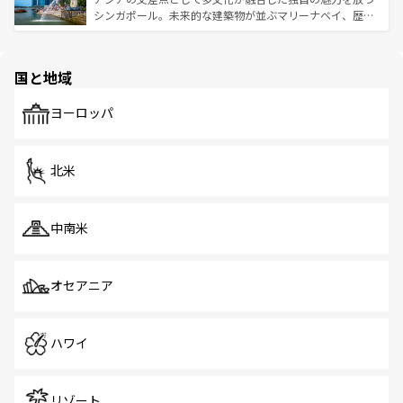
た文化、そして多様な観光資源が、訪れる旅人を魅了し続
うな絶景から文化的な体験まで、香港を存分に楽しみ尽く
シンガポール。未来的な建築物が並ぶマリーナベイ、歴史
ける。 なお、新着のタイ情報は
コンテンツ一覧
を参照して
そう。 なお、新着の香港情報は
コンテンツ一覧
を参照して
と伝統を感じられるエスニックタウン、多数の緑豊かな公
ほしい。
ほしい。
園や自然保護区など、自然が調和した近代的な景観と文化
の多様性あふれるカラフルな町は、どこを歩いても新しい
国と地域
発見がある。さらに、治安のよさや充実した公共交通機関
も、旅行者にとっては魅力的なポイント。グルメも豊富
で、ホーカーズは地元の風情を楽しめる外せないスポット
ヨーロッパ
だ。訪れる人を飽きさせないシンガポールで、多様な魅力
を体感しよう。 なお、新着のシンガポール情報は
コンテン
ツ一覧
を参照してほしい。
北米
中南米
オセアニア
ハワイ
リゾート