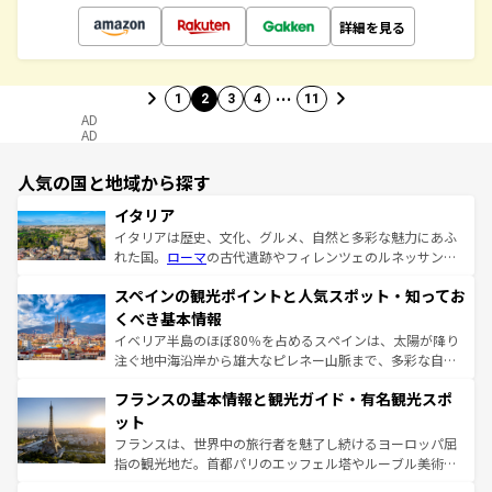
詳細を見る
…
1
2
3
4
11
AD
AD
人気の国と地域から探す
イタリア
イタリアは歴史、文化、グルメ、自然と多彩な魅力にあふ
れた国。
ローマ
の古代遺跡やフィレンツェのルネッサンス
美術、ヴェネツィアの運河など、歴史あるスポットはもち
スペインの観光ポイントと人気スポット・知ってお
ろん、トスカーナの美しい田園風景やアマルフィ海岸の絶
景など、自然景観も見逃せない。観光の合間には、本場の
くべき基本情報
ピザやパスタなど、絶品のイタリア料理を堪能することも
イベリア半島のほぼ80％を占めるスペインは、太陽が降り
できる。朝目覚めてから夜眠るまで、すべての瞬間を楽し
注ぐ地中海沿岸から雄大なピレネー山脈まで、多彩な自然
ませてくれるイタリアで、忘れられない旅をしてみよう！
と文化が詰まったヨーロッパ屈指の旅行先だ。多様な地域
なお、新着のイタリア情報は
コンテンツ一覧
を参照してほ
フランスの基本情報と観光ガイド・有名観光スポ
文化が根付くこの国では、情熱的なフラメンコ、熱気あふ
しい。
れる闘牛、そして美味しいタパスが生活の一部となってい
ット
る。首都マドリードの洗練された雰囲気や、バルセロナの
フランスは、世界中の旅行者を魅了し続けるヨーロッパ屈
アートに溢れた街角から、地方では古代ローマ遺跡や中世
指の観光地だ。首都パリのエッフェル塔やルーブル美術館
の城塞都市、穏やかなビーチリゾートまで多彩な表情を見
といった象徴的なスポットから、田舎町の古風な美しさま