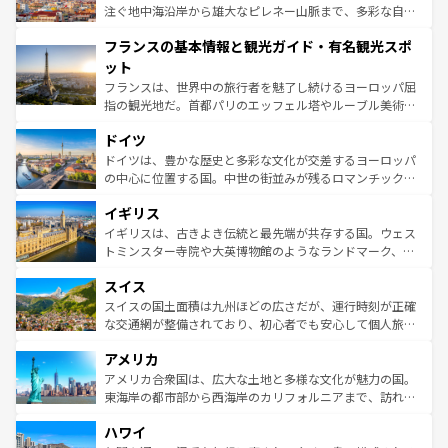
ピザやパスタなど、絶品のイタリア料理を堪能することも
注ぐ地中海沿岸から雄大なピレネー山脈まで、多彩な自然
できる。朝目覚めてから夜眠るまで、すべての瞬間を楽し
と文化が詰まったヨーロッパ屈指の旅行先だ。多様な地域
フランスの基本情報と観光ガイド・有名観光スポ
ませてくれるイタリアで、忘れられない旅をしてみよう！
文化が根付くこの国では、情熱的なフラメンコ、熱気あふ
なお、新着のイタリア情報は
コンテンツ一覧
を参照してほ
れる闘牛、そして美味しいタパスが生活の一部となってい
ット
しい。
る。首都マドリードの洗練された雰囲気や、バルセロナの
フランスは、世界中の旅行者を魅了し続けるヨーロッパ屈
アートに溢れた街角から、地方では古代ローマ遺跡や中世
指の観光地だ。首都パリのエッフェル塔やルーブル美術館
の城塞都市、穏やかなビーチリゾートまで多彩な表情を見
といった象徴的なスポットから、田舎町の古風な美しさま
せる。地方によって風土や気候が異なるスペインはその個
ドイツ
で、幅広い魅力が詰まっている。華麗な宮殿、歴史的な大
性で訪れる人を魅了する。 なお、新着のスペイン情報は
コ
聖堂、美しいビーチ、そして豊かな自然が、訪れる者を心
ドイツは、豊かな歴史と多彩な文化が交差するヨーロッパ
ンテンツ一覧
を参照してほしい。
から魅了する。また、フランスは美食の国としても知ら
の中心に位置する国。中世の街並みが残るロマンチック街
れ、フランス料理はユネスコ無形文化遺産にも登録されて
道から、未来を先取りするようなモダンな都市まで多様な
イギリス
いる。シャンパンの発祥地であるランス、プロヴァンスの
顔を持つこの国は、どこを歩いても飽きることがない。ベ
香り高いラベンダー畑など、多彩な楽しみ方が可能だ。さ
ルリンの文化的活気、バイエルン州のアルプスの絶景、そ
イギリスは、古きよき伝統と最先端が共存する国。ウェス
らに、パリ以外の地域にも魅力が溢れており、どの街角に
してライン川沿いのワイン畑といった風景は必見。ビール
トミンスター寺院や大英博物館のようなランドマーク、歴
も豊かな歴史と文化が息づいている。パリ以外の個性あふ
とソーセージを味わいながら地元の人と過ごす楽しい時間
史ある大学都市、美しい丘陵地帯や牧歌的な風景など、エ
れる地方に足を運ぶとそれぞれで全く異なる文化を体験で
スイス
は、お酒好きな人にはぜひ体験してほしい。 なお、新着の
リアごとに異なる魅力がある。また、優雅なアフタヌーン
きるだろう。 なお、新着のフランス情報は
コンテンツ一覧
ドイツ情報は
コンテンツ一覧
を参照してほしい。
ティー、ビール好きにはたまらない英国パブ、サッカー観
スイスの国土面積は九州ほどの広さだが、運行時刻が正確
を参照してほしい。
戦など、本場だからこそできる体験も豊富。イギリスを旅
な交通網が整備されており、初心者でも安心して個人旅行
して楽しみつくそう。 なお、新着のイギリス情報は
コンテ
を楽しめる。日本同様に時刻表どおりの旅が可能だ。中世
アメリカ
ンツ一覧
を参照してほしい。
の建物がそのまま残る町や、スイスならではのユニークな
博物館もあり、アルプス観光だけでなく町歩きも満喫する
アメリカ合衆国は、広大な土地と多様な文化が魅力の国。
ことができる。国民の所得が高いため物価も高いが、旅行
東海岸の都市部から西海岸のカリフォルニアまで、訪れる
者向けの交通パス提供のサービスもあり、うまく活用すれ
場所ごとに異なる風景と体験が待っている。ニューヨーク
ハワイ
ば市内交通費無料で観光を楽しむこともできる。 なお、新
のような巨大都市は、観光、ショッピング、エンターテイ