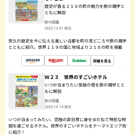
歴史が香る２１８の町の魅力を旅の雑学と
ともに解説
旅の図鑑
2022.12.01 発売
悠久の歴史を今に伝える美しい古都を町の見どころや旅の雑学
とともに紹介。世界１１９の国と地域より２１８の町を掲載
詳細を見る
Ｗ２３ 世界のすごいホテル
いつか泊まりたい至極の宿を旅の雑学とと
もに解説
旅の図鑑
2022.10.14 発売
いつか泊まってみたい、究極の非日常に身をゆだねて特別な時
間を過ごせるホテル。世界のすごいホテルをテーマ×エリア別
に紹介！