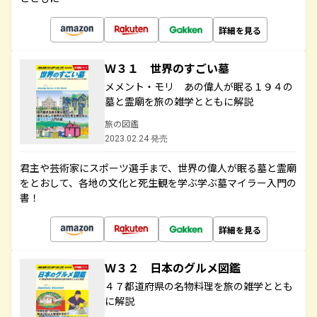
詳細を見る
Ｗ３１ 世界のすごい墓
メメント・モリ あの偉人が眠る１９４の
墓と霊廟を旅の雑学とともに解説
旅の図鑑
2023.02.24 発売
君主や芸術家にスポーツ選手まで、世界の偉人が眠る墓と霊廟
をとおして、各地の文化と死生観を学ぶ学ぶ墓マイラー入門の
書！
詳細を見る
Ｗ３２ 日本のグルメ図鑑
４７都道府県の名物料理を旅の雑学ととも
に解説