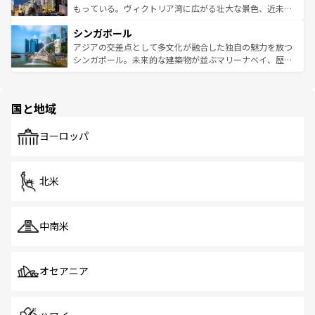
が旅行者を迎えてくれるので、きっと忘れられない旅にな
いビーチでリゾート気分を楽しむことができる。タイ料理
もっている。ヴィクトリア湾に広がる壮大な景色、近未来
るはずだ。 なお、新着のベトナム情報は
コンテンツ一覧
を
は世界的に有名で、屋台から高級レストランまで味覚を刺
的なアートスポット、そして歴史と現代が融合した町並
参照してほしい。
シンガポール
激する。気候は一年中温暖で、どの季節にも異なる楽しみ
み、どこを訪れても感動するはず。観光スポットが密集し
が待っている。親しみやすいタイの人々、仏教を中心とし
ており、効率よく見どころを回れるのも魅力。息をのむよ
アジアの交差点として多文化が融合した独自の魅力を放つ
た文化、そして多様な観光資源が、訪れる旅人を魅了し続
うな絶景から文化的な体験まで、香港を存分に楽しみ尽く
シンガポール。未来的な建築物が並ぶマリーナベイ、歴史
ける。 なお、新着のタイ情報は
コンテンツ一覧
を参照して
そう。 なお、新着の香港情報は
コンテンツ一覧
を参照して
と伝統を感じられるエスニックタウン、多数の緑豊かな公
ほしい。
ほしい。
園や自然保護区など、自然が調和した近代的な景観と文化
の多様性あふれるカラフルな町は、どこを歩いても新しい
国と地域
発見がある。さらに、治安のよさや充実した公共交通機関
も、旅行者にとっては魅力的なポイント。グルメも豊富
で、ホーカーズは地元の風情を楽しめる外せないスポット
ヨーロッパ
だ。訪れる人を飽きさせないシンガポールで、多様な魅力
を体感しよう。 なお、新着のシンガポール情報は
コンテン
ツ一覧
を参照してほしい。
北米
中南米
オセアニア