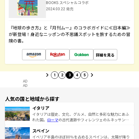
BOOKS スペシャルコラボ
2024.03.22 発売
『地球の歩き方』と『月刊ムー』のコラボガイドに≪日本編≫
が新登場！身近なニッポンの不思議スポットを旅するための冒
険の書。
詳細を見る
1
2
3
4
5
AD
AD
人気の国と地域から探す
イタリア
イタリアは歴史、文化、グルメ、自然と多彩な魅力にあふ
れた国。
ローマ
の古代遺跡やフィレンツェのルネッサンス
美術、ヴェネツィアの運河など、歴史あるスポットはもち
スペイン
ろん、トスカーナの美しい田園風景やアマルフィ海岸の絶
景など、自然景観も見逃せない。観光の合間には、本場の
イベリア半島のほぼ80％を占めるスペインは、太陽が降り