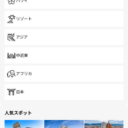
ハワイ
リゾート
アジア
中近東
アフリカ
日本
人気スポット