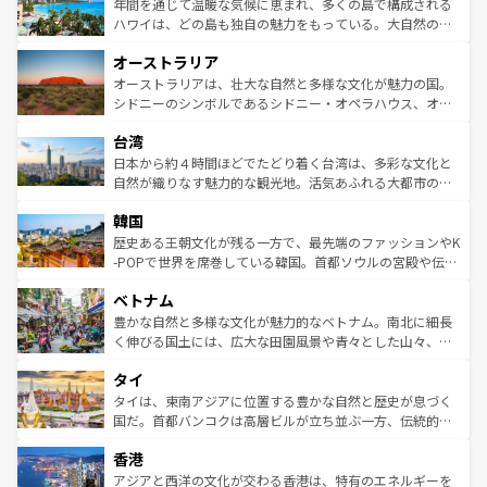
着のスイス情報は
コンテンツ一覧
を参照してほしい。
ンメントが詰まった刺激的なスポットだ。一方、アメリカ
年間を通じて温暖な気候に恵まれ、多くの島で構成される
西部には大自然が広がり、グランドキャニオンやイエロー
ハワイは、どの島も独自の魅力をもっている。大自然の神
ストーン国立公園といった絶景が堪能できる。さらに、南
秘を感じたいなら、火山が生み出した壮大な景観を誇るハ
オーストラリア
部のニューオーリンズでは、音楽と美食が融合した独特の
ワイ島は見逃せない。また、定番の観光地といえばオアフ
文化が魅力。旅行者はアメリカの各地域で異なる魅力を楽
島だが、静かな自然を求めるならマウイ島やカウアイ島が
オーストラリアは、壮大な自然と多様な文化が魅力の国。
しみながら、その多様性と豊かな歴史を感じることができ
おすすめ。エメラルドグリーンに輝く海をはじめ、豊かな
シドニーのシンボルであるシドニー・オペラハウス、オー
るだろう。車でのロードトリップや列車の旅も、アメリカ
文化や歴史が息づいている。「アロハスピリット」と呼ば
ストラリア東海岸北部に広がる大サンゴ礁地帯グレートバ
ならではの贅沢な旅のスタイルだ。 なお、新着のアメリカ
台湾
れるおもてなしの心で訪れる人々を迎えてくれるハワイの
リアリーフや大陸中央部にそびえるウルル（エアーズロッ
情報は
コンテンツ一覧
を参照してほしい。
人々、おいしいローカルフードやハワイアンミュージッ
ク）、タスマニアの美しい原生林やケアンズの熱帯雨林な
日本から約４時間ほどでたどり着く台湾は、多彩な文化と
ク、伝統的なフラダンスなど、すべてがハワイの魅力を彩
ど、見どころがたくさん。また、カフェやワイン、オージ
自然が織りなす魅力的な観光地。活気あふれる大都市の台
っている。訪れるたびに新しい発見と感動が待っているハ
ービーフなどの食文化も豊かで、美味しいものであふれて
北やノスタルジックな町並みが人気な九份（ジォウフェ
ワイを、存分に味わってほしい。 なお、新着のハワイ情報
韓国
いる。アクティビティも充実しており、サーフィンやダイ
ン）、静ひつな山岳地帯である台湾東部など、都市の喧騒
は
コンテンツ一覧
を参照してほしい。
ビング、ハイキングなど、アウトドア好きにはたまらな
と山間の静けさが共存しており、訪れる人に新しい発見と
歴史ある王朝文化が残る一方で、最先端のファッションやK
い。オーストラリアの多彩な魅力を存分に味わいつくそ
驚きをもたらしてくれる。また、奥深い台湾の食文化も魅
-POPで世界を席巻している韓国。首都ソウルの宮殿や伝統
う。 なお、新着のオーストラリア情報は
コンテンツ一覧
を
力で、夜市などの屋台グルメから高級料理、ヘルシーで美
家屋が並ぶエリアでは韓国の歴史と文化に浸ることがで
参照してほしい。
ベトナム
容にもいいと評判のスイーツなど、バラエティ豊かな料理
き、地方に足を延ばせば四季折々の自然美を楽しむことが
が味わえる。 なお、新着の台湾情報は
コンテンツ一覧
を参
できる。そして、キムチや焼肉、絶品のストリートフード
豊かな自然と多様な文化が魅力的なベトナム。南北に細長
照してほしい。
まで、さまざまな韓国料理が待っている。夜には、韓国な
く伸びる国土には、広大な田園風景や青々とした山々、世
らではのナイトライフも堪能できる。あたたかいホスピタ
界遺産に登録された壮大な自然景観が点在し、都市部では
タイ
リティに包まれながら、韓国の多彩な魅力を心ゆくまで味
急速な発展と共に伝統が息づく。ハノイの古い町並みやホ
わってみてほしい。 なお、新着の韓国情報は
コンテンツ一
ーチミン市のフランス統治時代の建物も、独特の雰囲気を
タイは、東南アジアに位置する豊かな自然と歴史が息づく
覧
を参照してほしい。
醸し出している。また、バラエティの豊かさとおいしさで
国だ。首都バンコクは高層ビルが立ち並ぶ一方、伝統的な
世界中の食通を魅了してやまないベトナム料理も魅力のひ
寺院や市場がいたるところに点在し、古きよき文化と現代
香港
とつ。フォーやバインミー、ベトナムコーヒーなどは、ぜ
の活気が交差している。北部ではチェンマイなどの山岳地
ひ現地で味わいたい。どの地域を訪れてもあたたかい人々
帯で自然と触れ合い、南部ではプーケットやクラビの美し
アジアと西洋の文化が交わる香港は、特有のエネルギーを