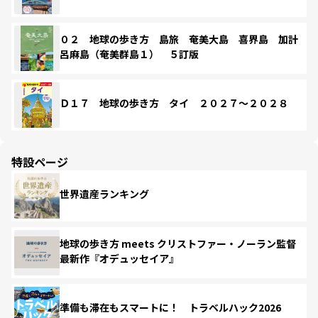
０２ 地球の歩き方 島旅 奄美大島 喜界島 加計
呂麻島（奄美群島１） ５訂版
Ｄ１７ 地球の歩き方 タイ ２０２７～２０２８
特設ページ
世界遺産ランキング
地球の歩き方 meets クリストファー・ノーラン監督
最新作『オデュッセイア』
準備も滞在もスマートに！ トラベルハック2026