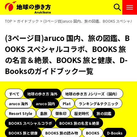
TOP
ガイドブック
(3ページ目)aruco 国内、旅の図鑑、BOOKS スペシャ
(3ページ目)aruco 国内、旅の図鑑、B
OOKS スペシャルコラボ、BOOKS 旅
の名言＆絶景、BOOKS 旅と健康、D-
Booksのガイドブック一覧
すべて
地球の歩き方 海外
地球の歩き方 Jシリーズ（国内）
aruco 海外
aruco 国内
Plat
ランキング&テクニック
Resort Style
島旅
御朱印
歴史時代
旅の図鑑
BOOKS スペシャルコラボ
BOOKS 旅の名言＆絶景
BOOKS 旅と健康
BOOKS 旅の読み物
BOOKS
D-Books