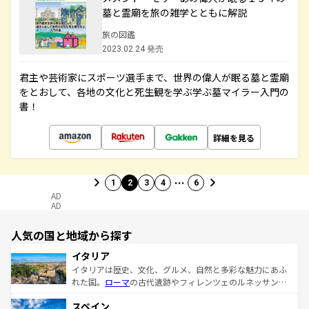
墓と霊廟を旅の雑学とともに解説
旅の図鑑
2023.02.24 発売
君主や芸術家にスポーツ選手まで、世界の偉人が眠る墓と霊廟
をとおして、各地の文化と死生観を学ぶ学ぶ墓マイラー入門の
書！
詳細を見る
…
1
2
3
4
6
AD
AD
人気の国と地域から探す
イタリア
イタリアは歴史、文化、グルメ、自然と多彩な魅力にあふ
れた国。
ローマ
の古代遺跡やフィレンツェのルネッサンス
美術、ヴェネツィアの運河など、歴史あるスポットはもち
スペイン
ろん、トスカーナの美しい田園風景やアマルフィ海岸の絶