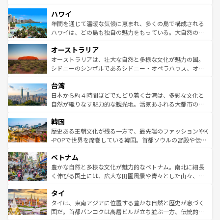
ば市内交通費無料で観光を楽しむこともできる。 なお、新
場所ごとに異なる風景と体験が待っている。ニューヨーク
着のスイス情報は
コンテンツ一覧
を参照してほしい。
ハワイ
のような巨大都市は、観光、ショッピング、エンターテイ
ンメントが詰まった刺激的なスポットだ。一方、アメリカ
年間を通じて温暖な気候に恵まれ、多くの島で構成される
西部には大自然が広がり、グランドキャニオンやイエロー
ハワイは、どの島も独自の魅力をもっている。大自然の神
ストーン国立公園といった絶景が堪能できる。さらに、南
秘を感じたいなら、火山が生み出した壮大な景観を誇るハ
オーストラリア
部のニューオーリンズでは、音楽と美食が融合した独特の
ワイ島は見逃せない。また、定番の観光地といえばオアフ
文化が魅力。旅行者はアメリカの各地域で異なる魅力を楽
島だが、静かな自然を求めるならマウイ島やカウアイ島が
オーストラリアは、壮大な自然と多様な文化が魅力の国。
しみながら、その多様性と豊かな歴史を感じることができ
おすすめ。エメラルドグリーンに輝く海をはじめ、豊かな
シドニーのシンボルであるシドニー・オペラハウス、オー
るだろう。車でのロードトリップや列車の旅も、アメリカ
文化や歴史が息づいている。「アロハスピリット」と呼ば
ストラリア東海岸北部に広がる大サンゴ礁地帯グレートバ
ならではの贅沢な旅のスタイルだ。 なお、新着のアメリカ
台湾
れるおもてなしの心で訪れる人々を迎えてくれるハワイの
リアリーフや大陸中央部にそびえるウルル（エアーズロッ
情報は
コンテンツ一覧
を参照してほしい。
人々、おいしいローカルフードやハワイアンミュージッ
ク）、タスマニアの美しい原生林やケアンズの熱帯雨林な
日本から約４時間ほどでたどり着く台湾は、多彩な文化と
ク、伝統的なフラダンスなど、すべてがハワイの魅力を彩
ど、見どころがたくさん。また、カフェやワイン、オージ
自然が織りなす魅力的な観光地。活気あふれる大都市の台
っている。訪れるたびに新しい発見と感動が待っているハ
ービーフなどの食文化も豊かで、美味しいものであふれて
北やノスタルジックな町並みが人気な九份（ジォウフェ
ワイを、存分に味わってほしい。 なお、新着のハワイ情報
韓国
いる。アクティビティも充実しており、サーフィンやダイ
ン）、静ひつな山岳地帯である台湾東部など、都市の喧騒
は
コンテンツ一覧
を参照してほしい。
ビング、ハイキングなど、アウトドア好きにはたまらな
と山間の静けさが共存しており、訪れる人に新しい発見と
歴史ある王朝文化が残る一方で、最先端のファッションやK
い。オーストラリアの多彩な魅力を存分に味わいつくそ
驚きをもたらしてくれる。また、奥深い台湾の食文化も魅
-POPで世界を席巻している韓国。首都ソウルの宮殿や伝統
う。 なお、新着のオーストラリア情報は
コンテンツ一覧
を
力で、夜市などの屋台グルメから高級料理、ヘルシーで美
家屋が並ぶエリアでは韓国の歴史と文化に浸ることがで
参照してほしい。
ベトナム
容にもいいと評判のスイーツなど、バラエティ豊かな料理
き、地方に足を延ばせば四季折々の自然美を楽しむことが
が味わえる。 なお、新着の台湾情報は
コンテンツ一覧
を参
できる。そして、キムチや焼肉、絶品のストリートフード
豊かな自然と多様な文化が魅力的なベトナム。南北に細長
照してほしい。
まで、さまざまな韓国料理が待っている。夜には、韓国な
く伸びる国土には、広大な田園風景や青々とした山々、世
らではのナイトライフも堪能できる。あたたかいホスピタ
界遺産に登録された壮大な自然景観が点在し、都市部では
タイ
リティに包まれながら、韓国の多彩な魅力を心ゆくまで味
急速な発展と共に伝統が息づく。ハノイの古い町並みやホ
わってみてほしい。 なお、新着の韓国情報は
コンテンツ一
ーチミン市のフランス統治時代の建物も、独特の雰囲気を
タイは、東南アジアに位置する豊かな自然と歴史が息づく
覧
を参照してほしい。
醸し出している。また、バラエティの豊かさとおいしさで
国だ。首都バンコクは高層ビルが立ち並ぶ一方、伝統的な
世界中の食通を魅了してやまないベトナム料理も魅力のひ