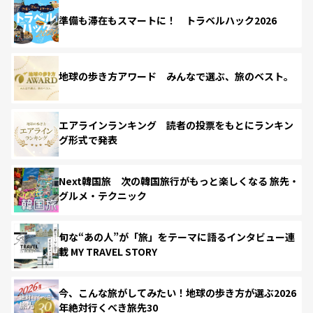
準備も滞在もスマートに！ トラベルハック2026
地球の歩き方アワード みんなで選ぶ、旅のベスト。
エアラインランキング 読者の投票をもとにランキン
グ形式で発表
Next韓国旅 次の韓国旅行がもっと楽しくなる 旅先・
グルメ・テクニック
旬な“あの人”が「旅」をテーマに語るインタビュー連
載 MY TRAVEL STORY
今、こんな旅がしてみたい！地球の歩き方が選ぶ2026
年絶対行くべき旅先30