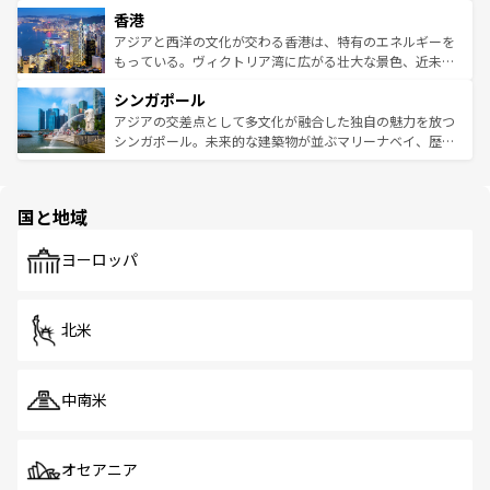
寺院や市場がいたるところに点在し、古きよき文化と現代
香港
とつ。フォーやバインミー、ベトナムコーヒーなどは、ぜ
の活気が交差している。北部ではチェンマイなどの山岳地
ひ現地で味わいたい。どの地域を訪れてもあたたかい人々
帯で自然と触れ合い、南部ではプーケットやクラビの美し
アジアと西洋の文化が交わる香港は、特有のエネルギーを
が旅行者を迎えてくれるので、きっと忘れられない旅にな
いビーチでリゾート気分を楽しむことができる。タイ料理
もっている。ヴィクトリア湾に広がる壮大な景色、近未来
るはずだ。 なお、新着のベトナム情報は
コンテンツ一覧
を
は世界的に有名で、屋台から高級レストランまで味覚を刺
的なアートスポット、そして歴史と現代が融合した町並
参照してほしい。
シンガポール
激する。気候は一年中温暖で、どの季節にも異なる楽しみ
み、どこを訪れても感動するはず。観光スポットが密集し
が待っている。親しみやすいタイの人々、仏教を中心とし
ており、効率よく見どころを回れるのも魅力。息をのむよ
アジアの交差点として多文化が融合した独自の魅力を放つ
た文化、そして多様な観光資源が、訪れる旅人を魅了し続
うな絶景から文化的な体験まで、香港を存分に楽しみ尽く
シンガポール。未来的な建築物が並ぶマリーナベイ、歴史
ける。 なお、新着のタイ情報は
コンテンツ一覧
を参照して
そう。 なお、新着の香港情報は
コンテンツ一覧
を参照して
と伝統を感じられるエスニックタウン、多数の緑豊かな公
ほしい。
ほしい。
園や自然保護区など、自然が調和した近代的な景観と文化
の多様性あふれるカラフルな町は、どこを歩いても新しい
国と地域
発見がある。さらに、治安のよさや充実した公共交通機関
も、旅行者にとっては魅力的なポイント。グルメも豊富
で、ホーカーズは地元の風情を楽しめる外せないスポット
ヨーロッパ
だ。訪れる人を飽きさせないシンガポールで、多様な魅力
を体感しよう。 なお、新着のシンガポール情報は
コンテン
ツ一覧
を参照してほしい。
北米
中南米
オセアニア