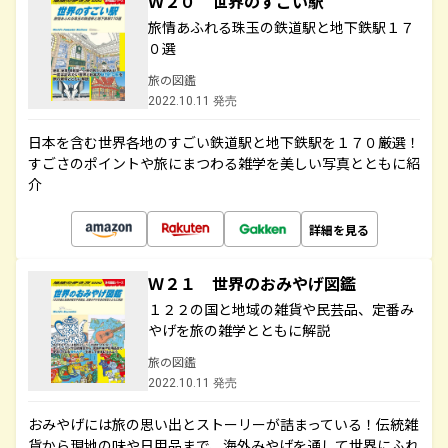
Ｗ２０ 世界のすごい駅
旅情あふれる珠玉の鉄道駅と地下鉄駅１７
０選
旅の図鑑
2022.10.11 発売
日本を含む世界各地のすごい鉄道駅と地下鉄駅を１７０厳選！
すごさのポイントや旅にまつわる雑学を美しい写真とともに紹
介
詳細を見る
Ｗ２１ 世界のおみやげ図鑑
１２２の国と地域の雑貨や民芸品、定番み
やげを旅の雑学とともに解説
旅の図鑑
2022.10.11 発売
おみやげには旅の思い出とストーリーが詰まっている！伝統雑
貨から現地の味や日用品まで、海外みやげを通して世界にふれ