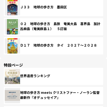
Ｊ３３ 地球の歩き方 墨田区
０２ 地球の歩き方 島旅 奄美大島 喜界島 加計
呂麻島（奄美群島１） ５訂版
Ｄ１７ 地球の歩き方 タイ ２０２７～２０２８
特設ページ
世界遺産ランキング
地球の歩き方 meets クリストファー・ノーラン監督
最新作『オデュッセイア』