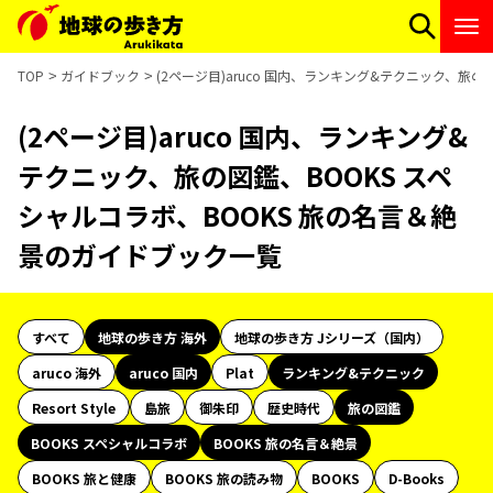
TOP
ガイドブック
(2ページ目)aruco 国内、ランキング&テクニック、旅
(2ページ目)aruco 国内、ランキング&
テクニック、旅の図鑑、BOOKS スペ
シャルコラボ、BOOKS 旅の名言＆絶
景のガイドブック一覧
すべて
地球の歩き方 海外
地球の歩き方 Jシリーズ（国内）
aruco 海外
aruco 国内
Plat
ランキング&テクニック
Resort Style
島旅
御朱印
歴史時代
旅の図鑑
BOOKS スペシャルコラボ
BOOKS 旅の名言＆絶景
BOOKS 旅と健康
BOOKS 旅の読み物
BOOKS
D-Books