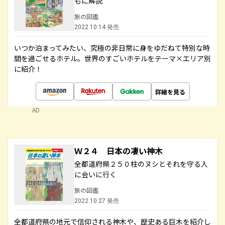
もに解説
旅の図鑑
2022.10.14 発売
いつか泊まってみたい、究極の非日常に身をゆだねて特別な時
間を過ごせるホテル。世界のすごいホテルをテーマ×エリア別
に紹介！
詳細を見る
AD
Ｗ２４ 日本の凄い神木
全都道府県２５０柱のヌシとそれを守る人
に会いに行く
旅の図鑑
2022.10.27 発売
全都道府県の地元で信仰される神木や、歴史ある巨木を紹介し