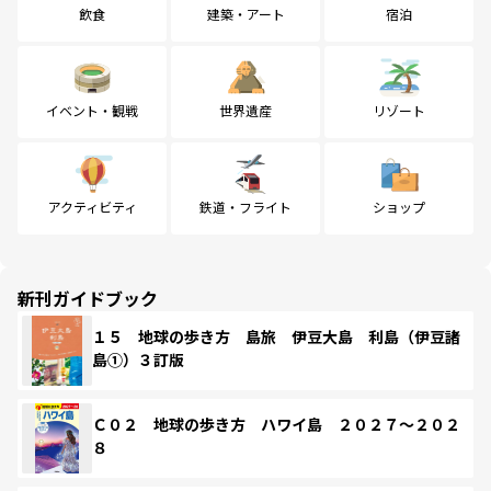
飲食
建築・アート
宿泊
イベント・観戦
世界遺産
リゾート
アクティビティ
鉄道・フライト
ショップ
新刊ガイドブック
１５ 地球の歩き方 島旅 伊豆大島 利島（伊豆諸
島①）３訂版
Ｃ０２ 地球の歩き方 ハワイ島 ２０２７～２０２
８