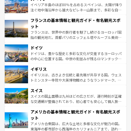
景など、自然景観も見逃せない。観光の合間には、本場の
イベリア半島のほぼ80％を占めるスペインは、太陽が降り
ピザやパスタなど、絶品のイタリア料理を堪能することも
注ぐ地中海沿岸から雄大なピレネー山脈まで、多彩な自然
できる。朝目覚めてから夜眠るまで、すべての瞬間を楽し
と文化が詰まったヨーロッパ屈指の旅行先だ。多様な地域
フランスの基本情報と観光ガイド・有名観光スポ
ませてくれるイタリアで、忘れられない旅をしてみよう！
文化が根付くこの国では、情熱的なフラメンコ、熱気あふ
なお、新着のイタリア情報は
コンテンツ一覧
を参照してほ
れる闘牛、そして美味しいタパスが生活の一部となってい
ット
しい。
る。首都マドリードの洗練された雰囲気や、バルセロナの
フランスは、世界中の旅行者を魅了し続けるヨーロッパ屈
アートに溢れた街角から、地方では古代ローマ遺跡や中世
指の観光地だ。首都パリのエッフェル塔やルーブル美術館
の城塞都市、穏やかなビーチリゾートまで多彩な表情を見
といった象徴的なスポットから、田舎町の古風な美しさま
せる。地方によって風土や気候が異なるスペインはその個
ドイツ
で、幅広い魅力が詰まっている。華麗な宮殿、歴史的な大
性で訪れる人を魅了する。 なお、新着のスペイン情報は
コ
聖堂、美しいビーチ、そして豊かな自然が、訪れる者を心
ドイツは、豊かな歴史と多彩な文化が交差するヨーロッパ
ンテンツ一覧
を参照してほしい。
から魅了する。また、フランスは美食の国としても知ら
の中心に位置する国。中世の街並みが残るロマンチック街
れ、フランス料理はユネスコ無形文化遺産にも登録されて
道から、未来を先取りするようなモダンな都市まで多様な
イギリス
いる。シャンパンの発祥地であるランス、プロヴァンスの
顔を持つこの国は、どこを歩いても飽きることがない。ベ
香り高いラベンダー畑など、多彩な楽しみ方が可能だ。さ
ルリンの文化的活気、バイエルン州のアルプスの絶景、そ
イギリスは、古きよき伝統と最先端が共存する国。ウェス
らに、パリ以外の地域にも魅力が溢れており、どの街角に
してライン川沿いのワイン畑といった風景は必見。ビール
トミンスター寺院や大英博物館のようなランドマーク、歴
も豊かな歴史と文化が息づいている。パリ以外の個性あふ
とソーセージを味わいながら地元の人と過ごす楽しい時間
史ある大学都市、美しい丘陵地帯や牧歌的な風景など、エ
れる地方に足を運ぶとそれぞれで全く異なる文化を体験で
スイス
は、お酒好きな人にはぜひ体験してほしい。 なお、新着の
リアごとに異なる魅力がある。また、優雅なアフタヌーン
きるだろう。 なお、新着のフランス情報は
コンテンツ一覧
ドイツ情報は
コンテンツ一覧
を参照してほしい。
ティー、ビール好きにはたまらない英国パブ、サッカー観
スイスの国土面積は九州ほどの広さだが、運行時刻が正確
を参照してほしい。
戦など、本場だからこそできる体験も豊富。イギリスを旅
な交通網が整備されており、初心者でも安心して個人旅行
して楽しみつくそう。 なお、新着のイギリス情報は
コンテ
を楽しめる。日本同様に時刻表どおりの旅が可能だ。中世
アメリカの基本情報と観光ガイド・有名観光スポ
ンツ一覧
を参照してほしい。
の建物がそのまま残る町や、スイスならではのユニークな
博物館もあり、アルプス観光だけでなく町歩きも満喫する
ット
ことができる。国民の所得が高いため物価も高いが、旅行
アメリカ合衆国は、広大な土地と多様な文化が魅力の国。
者向けの交通パス提供のサービスもあり、うまく活用すれ
東海岸の都市部から西海岸のカリフォルニアまで、訪れる