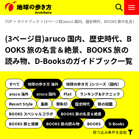
TOP
ガイドブック
(3ページ目)aruco 国内、歴史時代、BOOKS 旅の名言
(3ページ目)aruco 国内、歴史時代、B
OOKS 旅の名言＆絶景、BOOKS 旅の
読み物、D-Booksのガイドブック一覧
すべて
地球の歩き方 海外
地球の歩き方 Jシリーズ（国内）
aruco 海外
aruco 国内
Plat
ランキング&テクニック
Resort Style
島旅
御朱印
歴史時代
旅の図鑑
BOOKS スペシャルコラボ
BOOKS 旅の名言＆絶景
BOOKS 旅と健康
BOOKS 旅の読み物
BOOKS
D-Books
絞り込み条件を追加