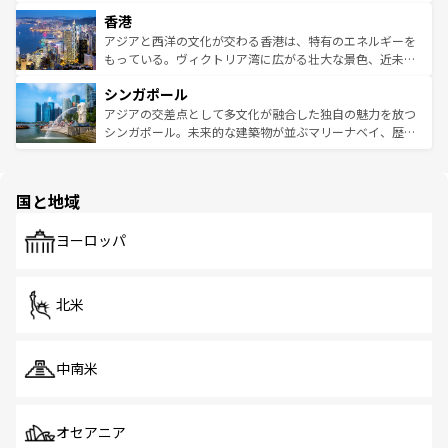
世界中の食通を魅了してやまないベトナム料理も魅力のひ
寺院や市場がいたるところに点在し、古きよき文化と現代
香港
とつ。フォーやバインミー、ベトナムコーヒーなどは、ぜ
の活気が交差している。北部ではチェンマイなどの山岳地
ひ現地で味わいたい。どの地域を訪れてもあたたかい人々
帯で自然と触れ合い、南部ではプーケットやクラビの美し
アジアと西洋の文化が交わる香港は、特有のエネルギーを
が旅行者を迎えてくれるので、きっと忘れられない旅にな
いビーチでリゾート気分を楽しむことができる。タイ料理
もっている。ヴィクトリア湾に広がる壮大な景色、近未来
るはずだ。 なお、新着のベトナム情報は
コンテンツ一覧
を
は世界的に有名で、屋台から高級レストランまで味覚を刺
的なアートスポット、そして歴史と現代が融合した町並
参照してほしい。
シンガポール
激する。気候は一年中温暖で、どの季節にも異なる楽しみ
み、どこを訪れても感動するはず。観光スポットが密集し
が待っている。親しみやすいタイの人々、仏教を中心とし
ており、効率よく見どころを回れるのも魅力。息をのむよ
アジアの交差点として多文化が融合した独自の魅力を放つ
た文化、そして多様な観光資源が、訪れる旅人を魅了し続
うな絶景から文化的な体験まで、香港を存分に楽しみ尽く
シンガポール。未来的な建築物が並ぶマリーナベイ、歴史
ける。 なお、新着のタイ情報は
コンテンツ一覧
を参照して
そう。 なお、新着の香港情報は
コンテンツ一覧
を参照して
と伝統を感じられるエスニックタウン、多数の緑豊かな公
ほしい。
ほしい。
園や自然保護区など、自然が調和した近代的な景観と文化
の多様性あふれるカラフルな町は、どこを歩いても新しい
国と地域
発見がある。さらに、治安のよさや充実した公共交通機関
も、旅行者にとっては魅力的なポイント。グルメも豊富
で、ホーカーズは地元の風情を楽しめる外せないスポット
ヨーロッパ
だ。訪れる人を飽きさせないシンガポールで、多様な魅力
を体感しよう。 なお、新着のシンガポール情報は
コンテン
ツ一覧
を参照してほしい。
北米
中南米
オセアニア