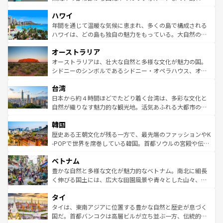
者向けの交通パス提供のサービスもあり、うまく活用すれ
場所ごとに異なる風景と体験が待っている。ニューヨーク
ハワイ
ば市内交通費無料で観光を楽しむこともできる。 なお、新
のような巨大都市は、観光、ショッピング、エンターテイ
着のスイス情報は
コンテンツ一覧
を参照してほしい。
ンメントが詰まった刺激的なスポットだ。一方、アメリカ
年間を通じて温暖な気候に恵まれ、多くの島で構成される
西部には大自然が広がり、グランドキャニオンやイエロー
ハワイは、どの島も独自の魅力をもっている。大自然の神
ストーン国立公園といった絶景が堪能できる。さらに、南
秘を感じたいなら、火山が生み出した壮大な景観を誇るハ
オーストラリア
部のニューオーリンズでは、音楽と美食が融合した独特の
ワイ島は見逃せない。また、定番の観光地といえばオアフ
文化が魅力。旅行者はアメリカの各地域で異なる魅力を楽
島だが、静かな自然を求めるならマウイ島やカウアイ島が
オーストラリアは、壮大な自然と多様な文化が魅力の国。
しみながら、その多様性と豊かな歴史を感じることができ
おすすめ。エメラルドグリーンに輝く海をはじめ、豊かな
シドニーのシンボルであるシドニー・オペラハウス、オー
るだろう。車でのロードトリップや列車の旅も、アメリカ
文化や歴史が息づいている。「アロハスピリット」と呼ば
ストラリア東海岸北部に広がる大サンゴ礁地帯グレートバ
ならではの贅沢な旅のスタイルだ。 なお、新着のアメリカ
台湾
れるおもてなしの心で訪れる人々を迎えてくれるハワイの
リアリーフや大陸中央部にそびえるウルル（エアーズロッ
情報は
コンテンツ一覧
を参照してほしい。
人々、おいしいローカルフードやハワイアンミュージッ
ク）、タスマニアの美しい原生林やケアンズの熱帯雨林な
日本から約４時間ほどでたどり着く台湾は、多彩な文化と
ク、伝統的なフラダンスなど、すべてがハワイの魅力を彩
ど、見どころがたくさん。また、カフェやワイン、オージ
自然が織りなす魅力的な観光地。活気あふれる大都市の台
っている。訪れるたびに新しい発見と感動が待っているハ
ービーフなどの食文化も豊かで、美味しいものであふれて
北やノスタルジックな町並みが人気な九份（ジォウフェ
ワイを、存分に味わってほしい。 なお、新着のハワイ情報
韓国
いる。アクティビティも充実しており、サーフィンやダイ
ン）、静ひつな山岳地帯である台湾東部など、都市の喧騒
は
コンテンツ一覧
を参照してほしい。
ビング、ハイキングなど、アウトドア好きにはたまらな
と山間の静けさが共存しており、訪れる人に新しい発見と
歴史ある王朝文化が残る一方で、最先端のファッションやK
い。オーストラリアの多彩な魅力を存分に味わいつくそ
驚きをもたらしてくれる。また、奥深い台湾の食文化も魅
-POPで世界を席巻している韓国。首都ソウルの宮殿や伝統
う。 なお、新着のオーストラリア情報は
コンテンツ一覧
を
力で、夜市などの屋台グルメから高級料理、ヘルシーで美
家屋が並ぶエリアでは韓国の歴史と文化に浸ることがで
参照してほしい。
ベトナム
容にもいいと評判のスイーツなど、バラエティ豊かな料理
き、地方に足を延ばせば四季折々の自然美を楽しむことが
が味わえる。 なお、新着の台湾情報は
コンテンツ一覧
を参
できる。そして、キムチや焼肉、絶品のストリートフード
豊かな自然と多様な文化が魅力的なベトナム。南北に細長
照してほしい。
まで、さまざまな韓国料理が待っている。夜には、韓国な
く伸びる国土には、広大な田園風景や青々とした山々、世
らではのナイトライフも堪能できる。あたたかいホスピタ
界遺産に登録された壮大な自然景観が点在し、都市部では
タイ
リティに包まれながら、韓国の多彩な魅力を心ゆくまで味
急速な発展と共に伝統が息づく。ハノイの古い町並みやホ
わってみてほしい。 なお、新着の韓国情報は
コンテンツ一
ーチミン市のフランス統治時代の建物も、独特の雰囲気を
タイは、東南アジアに位置する豊かな自然と歴史が息づく
覧
を参照してほしい。
醸し出している。また、バラエティの豊かさとおいしさで
国だ。首都バンコクは高層ビルが立ち並ぶ一方、伝統的な