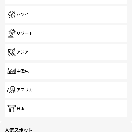
ハワイ
リゾート
アジア
中近東
アフリカ
日本
人気スポット