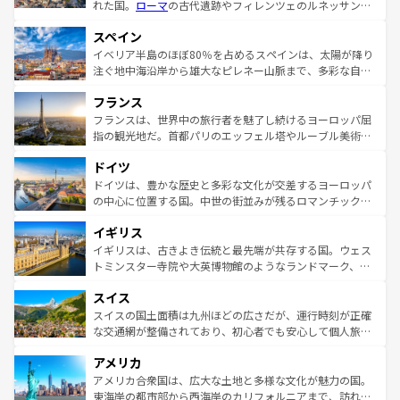
れた国。
ローマ
の古代遺跡やフィレンツェのルネッサンス
美術、ヴェネツィアの運河など、歴史あるスポットはもち
スペイン
ろん、トスカーナの美しい田園風景やアマルフィ海岸の絶
景など、自然景観も見逃せない。観光の合間には、本場の
イベリア半島のほぼ80％を占めるスペインは、太陽が降り
ピザやパスタなど、絶品のイタリア料理を堪能することも
注ぐ地中海沿岸から雄大なピレネー山脈まで、多彩な自然
できる。朝目覚めてから夜眠るまで、すべての瞬間を楽し
と文化が詰まったヨーロッパ屈指の旅行先だ。多様な地域
フランス
ませてくれるイタリアで、忘れられない旅をしてみよう！
文化が根付くこの国では、情熱的なフラメンコ、熱気あふ
なお、新着のイタリア情報は
コンテンツ一覧
を参照してほ
れる闘牛、そして美味しいタパスが生活の一部となってい
フランスは、世界中の旅行者を魅了し続けるヨーロッパ屈
しい。
る。首都マドリードの洗練された雰囲気や、バルセロナの
指の観光地だ。首都パリのエッフェル塔やルーブル美術館
アートに溢れた街角から、地方では古代ローマ遺跡や中世
といった象徴的なスポットから、田舎町の古風な美しさま
ドイツ
の城塞都市、穏やかなビーチリゾートまで多彩な表情を見
で、幅広い魅力が詰まっている。華麗な宮殿、歴史的な大
せる。地方によって風土や気候が異なるスペインはその個
聖堂、美しいビーチ、そして豊かな自然が、訪れる者を心
ドイツは、豊かな歴史と多彩な文化が交差するヨーロッパ
性で訪れる人を魅了する。 なお、新着のスペイン情報は
コ
から魅了する。また、フランスは美食の国としても知ら
の中心に位置する国。中世の街並みが残るロマンチック街
ンテンツ一覧
を参照してほしい。
れ、フランス料理はユネスコ無形文化遺産にも登録されて
道から、未来を先取りするようなモダンな都市まで多様な
イギリス
いる。シャンパンの発祥地であるランス、プロヴァンスの
顔を持つこの国は、どこを歩いても飽きることがない。ベ
香り高いラベンダー畑など、多彩な楽しみ方が可能だ。さ
ルリンの文化的活気、バイエルン州のアルプスの絶景、そ
イギリスは、古きよき伝統と最先端が共存する国。ウェス
らに、パリ以外の地域にも魅力が溢れており、どの街角に
してライン川沿いのワイン畑といった風景は必見。ビール
トミンスター寺院や大英博物館のようなランドマーク、歴
も豊かな歴史と文化が息づいている。パリ以外の個性あふ
とソーセージを味わいながら地元の人と過ごす楽しい時間
史ある大学都市、美しい丘陵地帯や牧歌的な風景など、エ
れる地方に足を運ぶとそれぞれで全く異なる文化を体験で
スイス
は、お酒好きな人にはぜひ体験してほしい。 なお、新着の
リアごとに異なる魅力がある。また、優雅なアフタヌーン
きるだろう。 なお、新着のフランス情報は
コンテンツ一覧
ドイツ情報は
コンテンツ一覧
を参照してほしい。
ティー、ビール好きにはたまらない英国パブ、サッカー観
スイスの国土面積は九州ほどの広さだが、運行時刻が正確
を参照してほしい。
戦など、本場だからこそできる体験も豊富。イギリスを旅
な交通網が整備されており、初心者でも安心して個人旅行
して楽しみつくそう。 なお、新着のイギリス情報は
コンテ
を楽しめる。日本同様に時刻表どおりの旅が可能だ。中世
アメリカ
ンツ一覧
を参照してほしい。
の建物がそのまま残る町や、スイスならではのユニークな
博物館もあり、アルプス観光だけでなく町歩きも満喫する
アメリカ合衆国は、広大な土地と多様な文化が魅力の国。
ことができる。国民の所得が高いため物価も高いが、旅行
東海岸の都市部から西海岸のカリフォルニアまで、訪れる