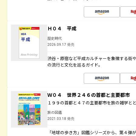
Ｈ０４ 平成
歴史時代
2026.09.17 発売
渋谷・原宿など平成カルチャーを象徴する街
の流行と文化を巡るガイド。
Ｗ０４ 世界２４６の首都と主要都市
１９９の首都と４７の主要都市を旅の雑学と
旅の図鑑
2021.03.18 発売
「地球の歩き方」図鑑シリーズから、第４弾