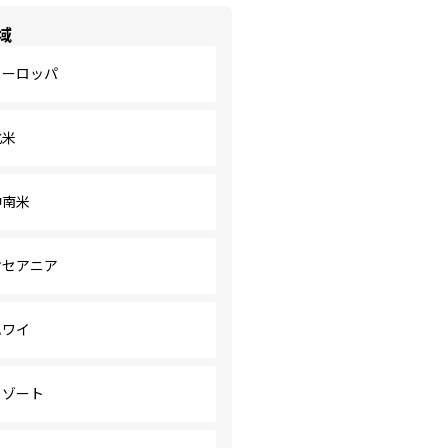
域
ヨーロッパ
北米
中南米
オセアニア
ハワイ
リゾート