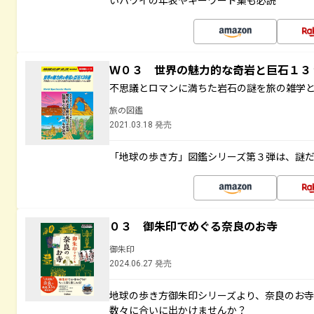
いハワイの年表やキーワード集も必読
Ｗ０３ 世界の魅力的な奇岩と巨石１
不思議とロマンに満ちた岩石の謎を旅の雑学
旅の図鑑
2021.03.18 発売
「地球の歩き方」図鑑シリーズ第３弾は、謎
０３ 御朱印でめぐる奈良のお寺
御朱印
2024.06.27 発売
地球の歩き方御朱印シリーズより、奈良のお
数々に合いに出かけませんか？