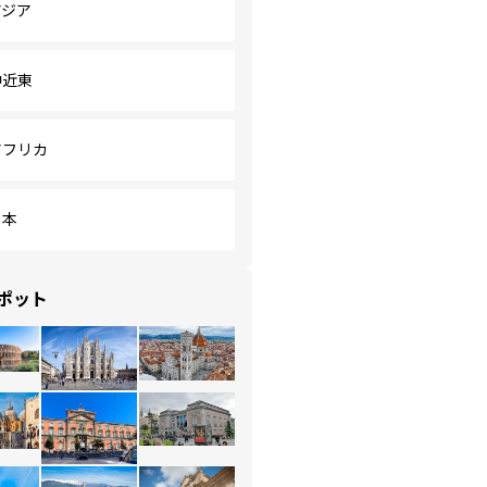
アジア
中近東
アフリカ
日本
ポット