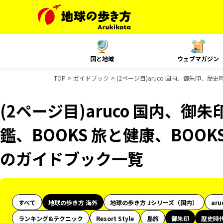
国と地域
ウェブマガジン
TOP
ガイドブック
(2ページ目)aruco 国内、御朱印、歴
(2ページ目)aruco 国内、
鑑、BOOKS 旅と健康、BOOKS
のガイドブック一覧
すべて
地球の歩き方 海外
地球の歩き方 Jシリーズ（国内）
aru
ランキング&テクニック
Resort Style
島旅
御朱印
歴史時