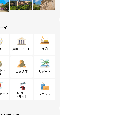
ーマ
食
建築・アート
宿泊
ト・
世界遺産
リゾート
戦
鉄道・
ビティ
ショップ
フライト