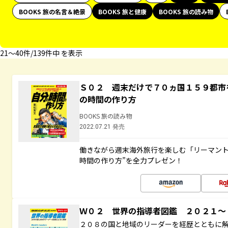
BOOKS 旅の名言＆絶景
BOOKS 旅と健康
BOOKS 旅の読み物
21〜40件/139件中 を表示
Ｓ０２ 週末だけで７０ヵ国１５９都市
の時間の作り方
BOOKS 旅の読み物
2022.07.21 発売
働きながら週末海外旅行を楽しむ「リーマント
時間の作り方”を全力プレゼン！
Ｗ０２ 世界の指導者図鑑 ２０２１
２０８の国と地域のリーダーを経歴とともに