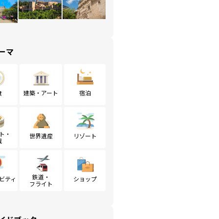
ーマ
食
建築・アート
宿泊
ト・
世界遺産
リゾート
戦
鉄道・
ビティ
ショップ
フライト