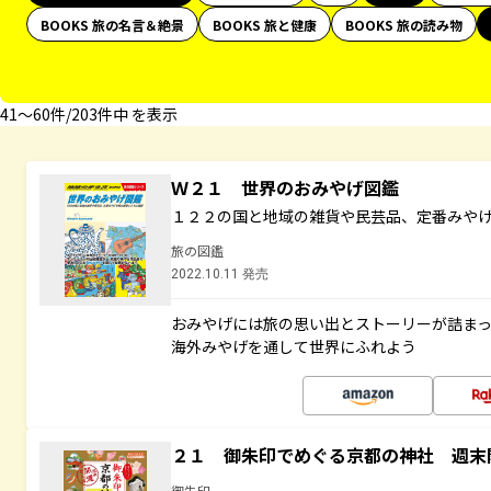
BOOKS 旅の名言＆絶景
BOOKS 旅と健康
BOOKS 旅の読み物
41〜60件/203件中 を表示
Ｗ２１ 世界のおみやげ図鑑
１２２の国と地域の雑貨や民芸品、定番みや
旅の図鑑
2022.10.11 発売
おみやげには旅の思い出とストーリーが詰ま
海外みやげを通して世界にふれよう
２１ 御朱印でめぐる京都の神社 週末
御朱印