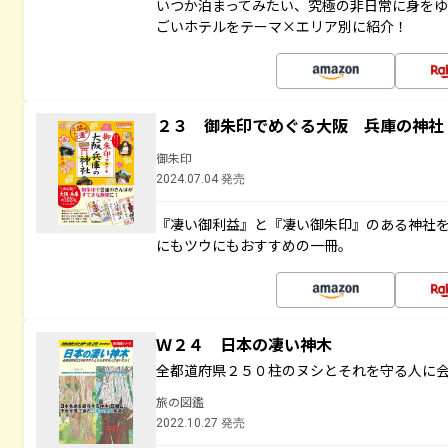
いつか泊まってみたい、究極の非日常に身を
ごいホテルをテーマ×エリア別に紹介！
２３ 御朱印でめぐる大阪 兵庫の神社
御朱印
2024.07.04 発売
『凄い御利益』と『凄い御朱印』のある神社
にもツウにもおすすめの一冊。
Ｗ２４ 日本の凄い神木
全都道府県２５０柱のヌシとそれを守る人に
旅の図鑑
2022.10.27 発売