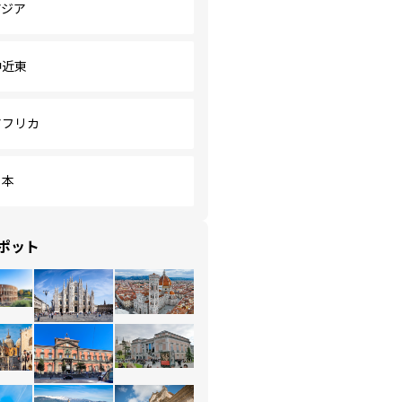
アジア
中近東
アフリカ
日本
ポット