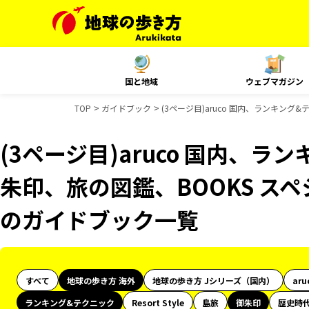
国と地域
ウェブマガジン
TOP
ガイドブック
(3ページ目)aruco 国内、ランキン
(3ページ目)aruco 国内、
朱印、旅の図鑑、BOOKS スペ
のガイドブック一覧
すべて
地球の歩き方 海外
地球の歩き方 Jシリーズ（国内）
aru
ランキング&テクニック
Resort Style
島旅
御朱印
歴史時