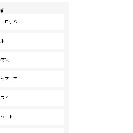
域
ヨーロッパ
北米
中南米
オセアニア
ハワイ
リゾート