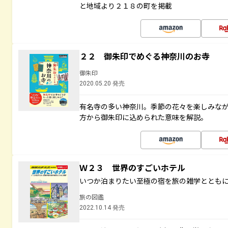
と地域より２１８の町を掲載
２２ 御朱印でめぐる神奈川のお寺
御朱印
2020.05.20 発売
有名寺の多い神奈川。季節の花々を楽しみな
方から御朱印に込められた意味を解説。
Ｗ２３ 世界のすごいホテル
いつか泊まりたい至極の宿を旅の雑学ととも
旅の図鑑
2022.10.14 発売