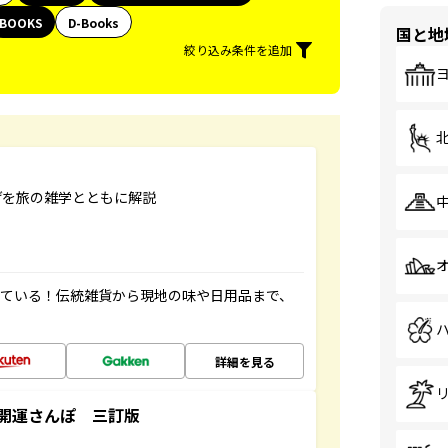
BOOKS
D-Books
国と地
絞り込み条件を追加
げを旅の雑学とともに解説
っている！伝統雑貨から現地の味や日用品まで、
詳細を見る
開運さんぽ 三訂版