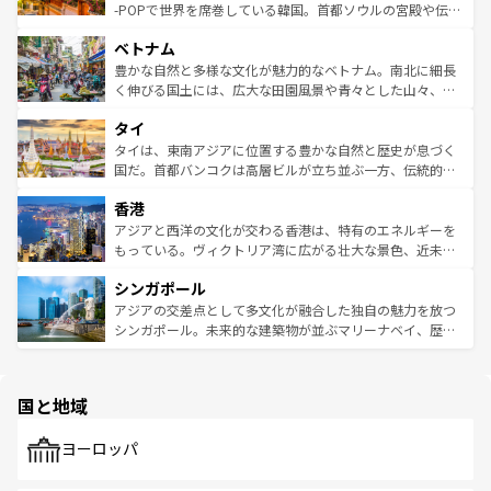
い。オーストラリアの多彩な魅力を存分に味わいつくそ
驚きをもたらしてくれる。また、奥深い台湾の食文化も魅
-POPで世界を席巻している韓国。首都ソウルの宮殿や伝統
う。 なお、新着のオーストラリア情報は
コンテンツ一覧
を
力で、夜市などの屋台グルメから高級料理、ヘルシーで美
家屋が並ぶエリアでは韓国の歴史と文化に浸ることがで
参照してほしい。
ベトナム
容にもいいと評判のスイーツなど、バラエティ豊かな料理
き、地方に足を延ばせば四季折々の自然美を楽しむことが
が味わえる。 なお、新着の台湾情報は
コンテンツ一覧
を参
できる。そして、キムチや焼肉、絶品のストリートフード
豊かな自然と多様な文化が魅力的なベトナム。南北に細長
照してほしい。
まで、さまざまな韓国料理が待っている。夜には、韓国な
く伸びる国土には、広大な田園風景や青々とした山々、世
らではのナイトライフも堪能できる。あたたかいホスピタ
界遺産に登録された壮大な自然景観が点在し、都市部では
タイ
リティに包まれながら、韓国の多彩な魅力を心ゆくまで味
急速な発展と共に伝統が息づく。ハノイの古い町並みやホ
わってみてほしい。 なお、新着の韓国情報は
コンテンツ一
ーチミン市のフランス統治時代の建物も、独特の雰囲気を
タイは、東南アジアに位置する豊かな自然と歴史が息づく
覧
を参照してほしい。
醸し出している。また、バラエティの豊かさとおいしさで
国だ。首都バンコクは高層ビルが立ち並ぶ一方、伝統的な
世界中の食通を魅了してやまないベトナム料理も魅力のひ
寺院や市場がいたるところに点在し、古きよき文化と現代
香港
とつ。フォーやバインミー、ベトナムコーヒーなどは、ぜ
の活気が交差している。北部ではチェンマイなどの山岳地
ひ現地で味わいたい。どの地域を訪れてもあたたかい人々
帯で自然と触れ合い、南部ではプーケットやクラビの美し
アジアと西洋の文化が交わる香港は、特有のエネルギーを
が旅行者を迎えてくれるので、きっと忘れられない旅にな
いビーチでリゾート気分を楽しむことができる。タイ料理
もっている。ヴィクトリア湾に広がる壮大な景色、近未来
るはずだ。 なお、新着のベトナム情報は
コンテンツ一覧
を
は世界的に有名で、屋台から高級レストランまで味覚を刺
的なアートスポット、そして歴史と現代が融合した町並
参照してほしい。
シンガポール
激する。気候は一年中温暖で、どの季節にも異なる楽しみ
み、どこを訪れても感動するはず。観光スポットが密集し
が待っている。親しみやすいタイの人々、仏教を中心とし
ており、効率よく見どころを回れるのも魅力。息をのむよ
アジアの交差点として多文化が融合した独自の魅力を放つ
た文化、そして多様な観光資源が、訪れる旅人を魅了し続
うな絶景から文化的な体験まで、香港を存分に楽しみ尽く
シンガポール。未来的な建築物が並ぶマリーナベイ、歴史
ける。 なお、新着のタイ情報は
コンテンツ一覧
を参照して
そう。 なお、新着の香港情報は
コンテンツ一覧
を参照して
と伝統を感じられるエスニックタウン、多数の緑豊かな公
ほしい。
ほしい。
園や自然保護区など、自然が調和した近代的な景観と文化
の多様性あふれるカラフルな町は、どこを歩いても新しい
国と地域
発見がある。さらに、治安のよさや充実した公共交通機関
も、旅行者にとっては魅力的なポイント。グルメも豊富
で、ホーカーズは地元の風情を楽しめる外せないスポット
ヨーロッパ
だ。訪れる人を飽きさせないシンガポールで、多様な魅力
を体感しよう。 なお、新着のシンガポール情報は
コンテン