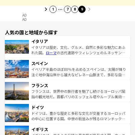
…
1
7
8
9
AD
AD
人気の国と地域から探す
イタリア
イタリアは歴史、文化、グルメ、自然と多彩な魅力にあふ
れた国。
ローマ
の古代遺跡やフィレンツェのルネッサンス
美術、ヴェネツィアの運河など、歴史あるスポットはもち
スペイン
ろん、トスカーナの美しい田園風景やアマルフィ海岸の絶
景など、自然景観も見逃せない。観光の合間には、本場の
イベリア半島のほぼ80％を占めるスペインは、太陽が降り
ピザやパスタなど、絶品のイタリア料理を堪能することも
注ぐ地中海沿岸から雄大なピレネー山脈まで、多彩な自然
できる。朝目覚めてから夜眠るまで、すべての瞬間を楽し
と文化が詰まったヨーロッパ屈指の旅行先だ。多様な地域
フランス
ませてくれるイタリアで、忘れられない旅をしてみよう！
文化が根付くこの国では、情熱的なフラメンコ、熱気あふ
なお、新着のイタリア情報は
コンテンツ一覧
を参照してほ
れる闘牛、そして美味しいタパスが生活の一部となってい
フランスは、世界中の旅行者を魅了し続けるヨーロッパ屈
しい。
る。首都マドリードの洗練された雰囲気や、バルセロナの
指の観光地だ。首都パリのエッフェル塔やルーブル美術館
アートに溢れた街角から、地方では古代ローマ遺跡や中世
といった象徴的なスポットから、田舎町の古風な美しさま
ドイツ
の城塞都市、穏やかなビーチリゾートまで多彩な表情を見
で、幅広い魅力が詰まっている。華麗な宮殿、歴史的な大
せる。地方によって風土や気候が異なるスペインはその個
聖堂、美しいビーチ、そして豊かな自然が、訪れる者を心
ドイツは、豊かな歴史と多彩な文化が交差するヨーロッパ
性で訪れる人を魅了する。 なお、新着のスペイン情報は
コ
から魅了する。また、フランスは美食の国としても知ら
の中心に位置する国。中世の街並みが残るロマンチック街
ンテンツ一覧
を参照してほしい。
れ、フランス料理はユネスコ無形文化遺産にも登録されて
道から、未来を先取りするようなモダンな都市まで多様な
イギリス
いる。シャンパンの発祥地であるランス、プロヴァンスの
顔を持つこの国は、どこを歩いても飽きることがない。ベ
香り高いラベンダー畑など、多彩な楽しみ方が可能だ。さ
ルリンの文化的活気、バイエルン州のアルプスの絶景、そ