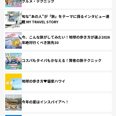
グルメ・テクニック
旬な“あの人”が「旅」をテーマに語るインタビュー連
載 MY TRAVEL STORY
今、こんな旅がしてみたい！地球の歩き方が選ぶ2026
年絶対行くべき旅先30
コスパもタイパもかなえる！賢者の旅テクニック
地球の歩き方♥偏愛ハワイ
今年の夏はインスパイアへ！