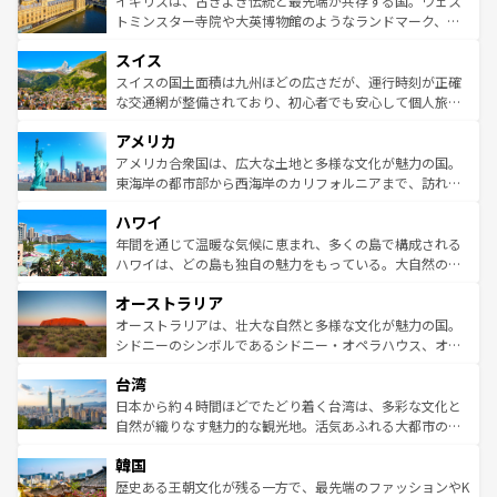
イギリスは、古きよき伝統と最先端が共存する国。ウェス
らに、パリ以外の地域にも魅力が溢れており、どの街角に
してライン川沿いのワイン畑といった風景は必見。ビール
トミンスター寺院や大英博物館のようなランドマーク、歴
も豊かな歴史と文化が息づいている。パリ以外の個性あふ
とソーセージを味わいながら地元の人と過ごす楽しい時間
史ある大学都市、美しい丘陵地帯や牧歌的な風景など、エ
れる地方に足を運ぶとそれぞれで全く異なる文化を体験で
スイス
は、お酒好きな人にはぜひ体験してほしい。 なお、新着の
リアごとに異なる魅力がある。また、優雅なアフタヌーン
きるだろう。 なお、新着のフランス情報は
コンテンツ一覧
ドイツ情報は
コンテンツ一覧
を参照してほしい。
ティー、ビール好きにはたまらない英国パブ、サッカー観
スイスの国土面積は九州ほどの広さだが、運行時刻が正確
を参照してほしい。
戦など、本場だからこそできる体験も豊富。イギリスを旅
な交通網が整備されており、初心者でも安心して個人旅行
して楽しみつくそう。 なお、新着のイギリス情報は
コンテ
を楽しめる。日本同様に時刻表どおりの旅が可能だ。中世
アメリカ
ンツ一覧
を参照してほしい。
の建物がそのまま残る町や、スイスならではのユニークな
博物館もあり、アルプス観光だけでなく町歩きも満喫する
アメリカ合衆国は、広大な土地と多様な文化が魅力の国。
ことができる。国民の所得が高いため物価も高いが、旅行
東海岸の都市部から西海岸のカリフォルニアまで、訪れる
者向けの交通パス提供のサービスもあり、うまく活用すれ
場所ごとに異なる風景と体験が待っている。ニューヨーク
ハワイ
ば市内交通費無料で観光を楽しむこともできる。 なお、新
のような巨大都市は、観光、ショッピング、エンターテイ
着のスイス情報は
コンテンツ一覧
を参照してほしい。
ンメントが詰まった刺激的なスポットだ。一方、アメリカ
年間を通じて温暖な気候に恵まれ、多くの島で構成される
西部には大自然が広がり、グランドキャニオンやイエロー
ハワイは、どの島も独自の魅力をもっている。大自然の神
ストーン国立公園といった絶景が堪能できる。さらに、南
秘を感じたいなら、火山が生み出した壮大な景観を誇るハ
オーストラリア
部のニューオーリンズでは、音楽と美食が融合した独特の
ワイ島は見逃せない。また、定番の観光地といえばオアフ
文化が魅力。旅行者はアメリカの各地域で異なる魅力を楽
島だが、静かな自然を求めるならマウイ島やカウアイ島が
オーストラリアは、壮大な自然と多様な文化が魅力の国。
しみながら、その多様性と豊かな歴史を感じることができ
おすすめ。エメラルドグリーンに輝く海をはじめ、豊かな
シドニーのシンボルであるシドニー・オペラハウス、オー
るだろう。車でのロードトリップや列車の旅も、アメリカ
文化や歴史が息づいている。「アロハスピリット」と呼ば
ストラリア東海岸北部に広がる大サンゴ礁地帯グレートバ
ならではの贅沢な旅のスタイルだ。 なお、新着のアメリカ
台湾
れるおもてなしの心で訪れる人々を迎えてくれるハワイの
リアリーフや大陸中央部にそびえるウルル（エアーズロッ
情報は
コンテンツ一覧
を参照してほしい。
人々、おいしいローカルフードやハワイアンミュージッ
ク）、タスマニアの美しい原生林やケアンズの熱帯雨林な
日本から約４時間ほどでたどり着く台湾は、多彩な文化と
ク、伝統的なフラダンスなど、すべてがハワイの魅力を彩
ど、見どころがたくさん。また、カフェやワイン、オージ
自然が織りなす魅力的な観光地。活気あふれる大都市の台
っている。訪れるたびに新しい発見と感動が待っているハ
ービーフなどの食文化も豊かで、美味しいものであふれて
北やノスタルジックな町並みが人気な九份（ジォウフェ
ワイを、存分に味わってほしい。 なお、新着のハワイ情報
韓国
いる。アクティビティも充実しており、サーフィンやダイ
ン）、静ひつな山岳地帯である台湾東部など、都市の喧騒
は
コンテンツ一覧
を参照してほしい。
ビング、ハイキングなど、アウトドア好きにはたまらな
と山間の静けさが共存しており、訪れる人に新しい発見と
歴史ある王朝文化が残る一方で、最先端のファッションやK