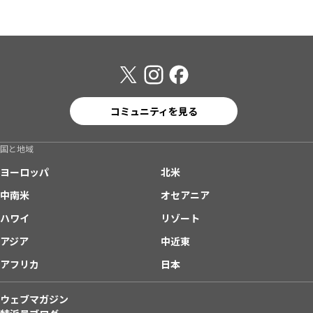
コミュニティを見る
国と地域
ヨーロッパ
北米
中南米
オセアニア
ハワイ
リゾート
アジア
中近東
アフリカ
日本
ウェブマガジン