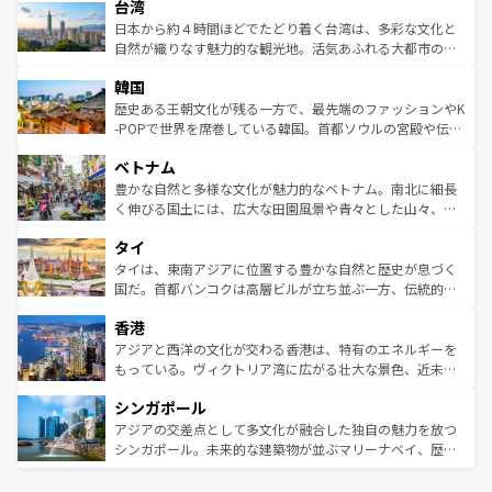
ならではの贅沢な旅のスタイルだ。 なお、新着のアメリカ
台湾
れるおもてなしの心で訪れる人々を迎えてくれるハワイの
リアリーフや大陸中央部にそびえるウルル（エアーズロッ
情報は
コンテンツ一覧
を参照してほしい。
人々、おいしいローカルフードやハワイアンミュージッ
ク）、タスマニアの美しい原生林やケアンズの熱帯雨林な
日本から約４時間ほどでたどり着く台湾は、多彩な文化と
ク、伝統的なフラダンスなど、すべてがハワイの魅力を彩
ど、見どころがたくさん。また、カフェやワイン、オージ
自然が織りなす魅力的な観光地。活気あふれる大都市の台
っている。訪れるたびに新しい発見と感動が待っているハ
ービーフなどの食文化も豊かで、美味しいものであふれて
北やノスタルジックな町並みが人気な九份（ジォウフェ
ワイを、存分に味わってほしい。 なお、新着のハワイ情報
韓国
いる。アクティビティも充実しており、サーフィンやダイ
ン）、静ひつな山岳地帯である台湾東部など、都市の喧騒
は
コンテンツ一覧
を参照してほしい。
ビング、ハイキングなど、アウトドア好きにはたまらな
と山間の静けさが共存しており、訪れる人に新しい発見と
歴史ある王朝文化が残る一方で、最先端のファッションやK
い。オーストラリアの多彩な魅力を存分に味わいつくそ
驚きをもたらしてくれる。また、奥深い台湾の食文化も魅
-POPで世界を席巻している韓国。首都ソウルの宮殿や伝統
う。 なお、新着のオーストラリア情報は
コンテンツ一覧
を
力で、夜市などの屋台グルメから高級料理、ヘルシーで美
家屋が並ぶエリアでは韓国の歴史と文化に浸ることがで
参照してほしい。
ベトナム
容にもいいと評判のスイーツなど、バラエティ豊かな料理
き、地方に足を延ばせば四季折々の自然美を楽しむことが
が味わえる。 なお、新着の台湾情報は
コンテンツ一覧
を参
できる。そして、キムチや焼肉、絶品のストリートフード
豊かな自然と多様な文化が魅力的なベトナム。南北に細長
照してほしい。
まで、さまざまな韓国料理が待っている。夜には、韓国な
く伸びる国土には、広大な田園風景や青々とした山々、世
らではのナイトライフも堪能できる。あたたかいホスピタ
界遺産に登録された壮大な自然景観が点在し、都市部では
タイ
リティに包まれながら、韓国の多彩な魅力を心ゆくまで味
急速な発展と共に伝統が息づく。ハノイの古い町並みやホ
わってみてほしい。 なお、新着の韓国情報は
コンテンツ一
ーチミン市のフランス統治時代の建物も、独特の雰囲気を
タイは、東南アジアに位置する豊かな自然と歴史が息づく
覧
を参照してほしい。
醸し出している。また、バラエティの豊かさとおいしさで
国だ。首都バンコクは高層ビルが立ち並ぶ一方、伝統的な
世界中の食通を魅了してやまないベトナム料理も魅力のひ
寺院や市場がいたるところに点在し、古きよき文化と現代
香港
とつ。フォーやバインミー、ベトナムコーヒーなどは、ぜ
の活気が交差している。北部ではチェンマイなどの山岳地
ひ現地で味わいたい。どの地域を訪れてもあたたかい人々
帯で自然と触れ合い、南部ではプーケットやクラビの美し
アジアと西洋の文化が交わる香港は、特有のエネルギーを
が旅行者を迎えてくれるので、きっと忘れられない旅にな
いビーチでリゾート気分を楽しむことができる。タイ料理
もっている。ヴィクトリア湾に広がる壮大な景色、近未来
るはずだ。 なお、新着のベトナム情報は
コンテンツ一覧
を
は世界的に有名で、屋台から高級レストランまで味覚を刺
的なアートスポット、そして歴史と現代が融合した町並
参照してほしい。
シンガポール
激する。気候は一年中温暖で、どの季節にも異なる楽しみ
み、どこを訪れても感動するはず。観光スポットが密集し
が待っている。親しみやすいタイの人々、仏教を中心とし
ており、効率よく見どころを回れるのも魅力。息をのむよ
アジアの交差点として多文化が融合した独自の魅力を放つ
た文化、そして多様な観光資源が、訪れる旅人を魅了し続
うな絶景から文化的な体験まで、香港を存分に楽しみ尽く
シンガポール。未来的な建築物が並ぶマリーナベイ、歴史
ける。 なお、新着のタイ情報は
コンテンツ一覧
を参照して
そう。 なお、新着の香港情報は
コンテンツ一覧
を参照して
と伝統を感じられるエスニックタウン、多数の緑豊かな公
ほしい。
ほしい。
園や自然保護区など、自然が調和した近代的な景観と文化