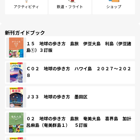
アクティビティ
鉄道・フライト
ショップ
新刊ガイドブック
１５ 地球の歩き方 島旅 伊豆大島 利島（伊豆諸
島①）３訂版
Ｃ０２ 地球の歩き方 ハワイ島 ２０２７～２０２
８
Ｊ３３ 地球の歩き方 墨田区
０２ 地球の歩き方 島旅 奄美大島 喜界島 加計
呂麻島（奄美群島１） ５訂版