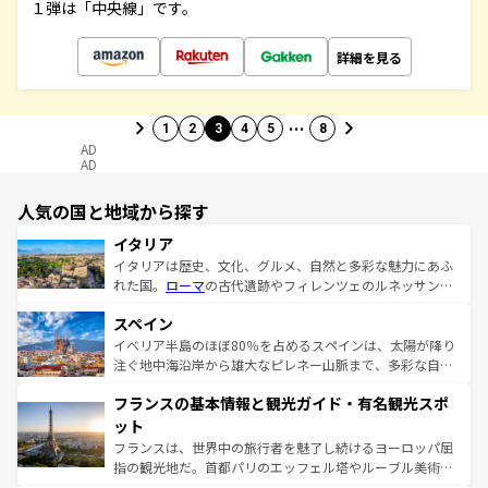
１弾は「中央線」です。
詳細を見る
…
1
2
3
4
5
8
AD
AD
人気の国と地域から探す
イタリア
イタリアは歴史、文化、グルメ、自然と多彩な魅力にあふ
れた国。
ローマ
の古代遺跡やフィレンツェのルネッサンス
美術、ヴェネツィアの運河など、歴史あるスポットはもち
スペイン
ろん、トスカーナの美しい田園風景やアマルフィ海岸の絶
景など、自然景観も見逃せない。観光の合間には、本場の
イベリア半島のほぼ80％を占めるスペインは、太陽が降り
ピザやパスタなど、絶品のイタリア料理を堪能することも
注ぐ地中海沿岸から雄大なピレネー山脈まで、多彩な自然
できる。朝目覚めてから夜眠るまで、すべての瞬間を楽し
と文化が詰まったヨーロッパ屈指の旅行先だ。多様な地域
フランスの基本情報と観光ガイド・有名観光スポ
ませてくれるイタリアで、忘れられない旅をしてみよう！
文化が根付くこの国では、情熱的なフラメンコ、熱気あふ
なお、新着のイタリア情報は
コンテンツ一覧
を参照してほ
れる闘牛、そして美味しいタパスが生活の一部となってい
ット
しい。
る。首都マドリードの洗練された雰囲気や、バルセロナの
フランスは、世界中の旅行者を魅了し続けるヨーロッパ屈
アートに溢れた街角から、地方では古代ローマ遺跡や中世
指の観光地だ。首都パリのエッフェル塔やルーブル美術館
の城塞都市、穏やかなビーチリゾートまで多彩な表情を見
といった象徴的なスポットから、田舎町の古風な美しさま