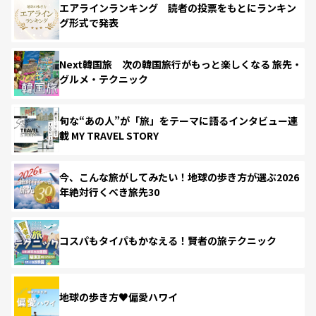
エアラインランキング 読者の投票をもとにランキン
グ形式で発表
Next韓国旅 次の韓国旅行がもっと楽しくなる 旅先・
グルメ・テクニック
旬な“あの人”が「旅」をテーマに語るインタビュー連
載 MY TRAVEL STORY
今、こんな旅がしてみたい！地球の歩き方が選ぶ2026
年絶対行くべき旅先30
コスパもタイパもかなえる！賢者の旅テクニック
地球の歩き方♥偏愛ハワイ