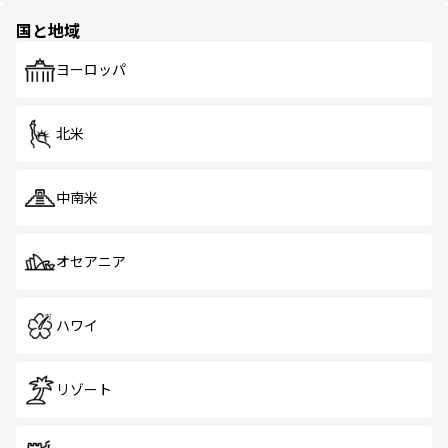
の多様性あふれるカラフルな町は、どこを歩いても新しい
国と地域
発見がある。さらに、治安のよさや充実した公共交通機関
も、旅行者にとっては魅力的なポイント。グルメも豊富
で、ホーカーズは地元の風情を楽しめる外せないスポット
ヨーロッパ
だ。訪れる人を飽きさせないシンガポールで、多様な魅力
を体感しよう。 なお、新着のシンガポール情報は
コンテン
ツ一覧
を参照してほしい。
北米
中南米
オセアニア
ハワイ
リゾート