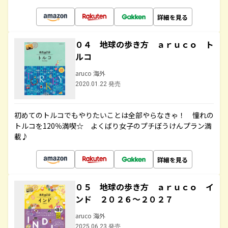
詳細を見る
０４ 地球の歩き方 ａｒｕｃｏ ト
ルコ
aruco 海外
2020.01.22 発売
初めてのトルコでもやりたいことは全部やらなきゃ！ 憧れの
トルコを120％満喫☆ よくばり女子のプチぼうけんプラン満
載♪
詳細を見る
０５ 地球の歩き方 ａｒｕｃｏ イ
ンド ２０２６～２０２７
aruco 海外
2025.06.23 発売