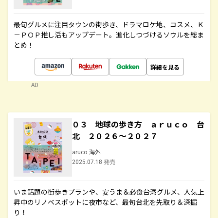
最旬グルメに注目タウンの街歩き、ドラマロケ地、コスメ、Ｋ
－ＰＯＰ推し活もアップデート。進化しつづけるソウルを総ま
とめ！
詳細を見る
AD
０３ 地球の歩き方 ａｒｕｃｏ 台
北 ２０２６～２０２７
aruco 海外
2025.07.18 発売
いま話題の街歩きプランや、安うま＆必食台湾グルメ、人気上
昇中のリノベスポットに夜市など、最旬台北を先取り＆深掘
り！