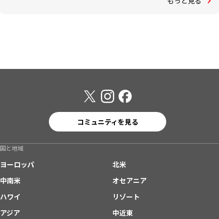
もっと見る
コミュニティを見る
国と地域
ヨーロッパ
北米
中南米
オセアニア
ハワイ
リゾート
アジア
中近東