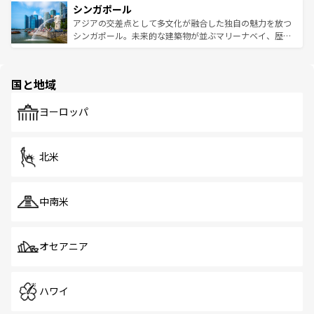
参照してほしい。
シンガポール
激する。気候は一年中温暖で、どの季節にも異なる楽しみ
み、どこを訪れても感動するはず。観光スポットが密集し
が待っている。親しみやすいタイの人々、仏教を中心とし
ており、効率よく見どころを回れるのも魅力。息をのむよ
アジアの交差点として多文化が融合した独自の魅力を放つ
た文化、そして多様な観光資源が、訪れる旅人を魅了し続
うな絶景から文化的な体験まで、香港を存分に楽しみ尽く
シンガポール。未来的な建築物が並ぶマリーナベイ、歴史
ける。 なお、新着のタイ情報は
コンテンツ一覧
を参照して
そう。 なお、新着の香港情報は
コンテンツ一覧
を参照して
と伝統を感じられるエスニックタウン、多数の緑豊かな公
ほしい。
ほしい。
園や自然保護区など、自然が調和した近代的な景観と文化
の多様性あふれるカラフルな町は、どこを歩いても新しい
国と地域
発見がある。さらに、治安のよさや充実した公共交通機関
も、旅行者にとっては魅力的なポイント。グルメも豊富
で、ホーカーズは地元の風情を楽しめる外せないスポット
ヨーロッパ
だ。訪れる人を飽きさせないシンガポールで、多様な魅力
を体感しよう。 なお、新着のシンガポール情報は
コンテン
ツ一覧
を参照してほしい。
北米
中南米
オセアニア
ハワイ