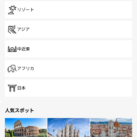
リゾート
アジア
中近東
アフリカ
日本
人気スポット