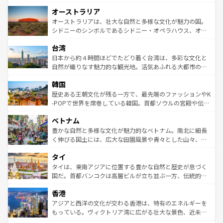
ストーン国立公園といった絶景が堪能できる。さらに、南
秘を感じたいなら、火山が生み出した壮大な景観を誇るハ
オーストラリア
部のニューオーリンズでは、音楽と美食が融合した独特の
ワイ島は見逃せない。また、定番の観光地といえばオアフ
文化が魅力。旅行者はアメリカの各地域で異なる魅力を楽
島だが、静かな自然を求めるならマウイ島やカウアイ島が
オーストラリアは、壮大な自然と多様な文化が魅力の国。
しみながら、その多様性と豊かな歴史を感じることができ
おすすめ。エメラルドグリーンに輝く海をはじめ、豊かな
シドニーのシンボルであるシドニー・オペラハウス、オー
るだろう。車でのロードトリップや列車の旅も、アメリカ
文化や歴史が息づいている。「アロハスピリット」と呼ば
ストラリア東海岸北部に広がる大サンゴ礁地帯グレートバ
ならではの贅沢な旅のスタイルだ。 なお、新着のアメリカ
台湾
れるおもてなしの心で訪れる人々を迎えてくれるハワイの
リアリーフや大陸中央部にそびえるウルル（エアーズロッ
情報は
コンテンツ一覧
を参照してほしい。
人々、おいしいローカルフードやハワイアンミュージッ
ク）、タスマニアの美しい原生林やケアンズの熱帯雨林な
日本から約４時間ほどでたどり着く台湾は、多彩な文化と
ク、伝統的なフラダンスなど、すべてがハワイの魅力を彩
ど、見どころがたくさん。また、カフェやワイン、オージ
自然が織りなす魅力的な観光地。活気あふれる大都市の台
っている。訪れるたびに新しい発見と感動が待っているハ
ービーフなどの食文化も豊かで、美味しいものであふれて
北やノスタルジックな町並みが人気な九份（ジォウフェ
ワイを、存分に味わってほしい。 なお、新着のハワイ情報
韓国
いる。アクティビティも充実しており、サーフィンやダイ
ン）、静ひつな山岳地帯である台湾東部など、都市の喧騒
は
コンテンツ一覧
を参照してほしい。
ビング、ハイキングなど、アウトドア好きにはたまらな
と山間の静けさが共存しており、訪れる人に新しい発見と
歴史ある王朝文化が残る一方で、最先端のファッションやK
い。オーストラリアの多彩な魅力を存分に味わいつくそ
驚きをもたらしてくれる。また、奥深い台湾の食文化も魅
-POPで世界を席巻している韓国。首都ソウルの宮殿や伝統
う。 なお、新着のオーストラリア情報は
コンテンツ一覧
を
力で、夜市などの屋台グルメから高級料理、ヘルシーで美
家屋が並ぶエリアでは韓国の歴史と文化に浸ることがで
参照してほしい。
ベトナム
容にもいいと評判のスイーツなど、バラエティ豊かな料理
き、地方に足を延ばせば四季折々の自然美を楽しむことが
が味わえる。 なお、新着の台湾情報は
コンテンツ一覧
を参
できる。そして、キムチや焼肉、絶品のストリートフード
豊かな自然と多様な文化が魅力的なベトナム。南北に細長
照してほしい。
まで、さまざまな韓国料理が待っている。夜には、韓国な
く伸びる国土には、広大な田園風景や青々とした山々、世
らではのナイトライフも堪能できる。あたたかいホスピタ
界遺産に登録された壮大な自然景観が点在し、都市部では
タイ
リティに包まれながら、韓国の多彩な魅力を心ゆくまで味
急速な発展と共に伝統が息づく。ハノイの古い町並みやホ
わってみてほしい。 なお、新着の韓国情報は
コンテンツ一
ーチミン市のフランス統治時代の建物も、独特の雰囲気を
タイは、東南アジアに位置する豊かな自然と歴史が息づく
覧
を参照してほしい。
醸し出している。また、バラエティの豊かさとおいしさで
国だ。首都バンコクは高層ビルが立ち並ぶ一方、伝統的な
世界中の食通を魅了してやまないベトナム料理も魅力のひ
寺院や市場がいたるところに点在し、古きよき文化と現代
香港
とつ。フォーやバインミー、ベトナムコーヒーなどは、ぜ
の活気が交差している。北部ではチェンマイなどの山岳地
ひ現地で味わいたい。どの地域を訪れてもあたたかい人々
帯で自然と触れ合い、南部ではプーケットやクラビの美し
アジアと西洋の文化が交わる香港は、特有のエネルギーを
が旅行者を迎えてくれるので、きっと忘れられない旅にな
いビーチでリゾート気分を楽しむことができる。タイ料理
もっている。ヴィクトリア湾に広がる壮大な景色、近未来
るはずだ。 なお、新着のベトナム情報は
コンテンツ一覧
を
は世界的に有名で、屋台から高級レストランまで味覚を刺
的なアートスポット、そして歴史と現代が融合した町並