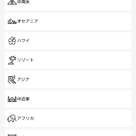
中南米
オセアニア
ハワイ
リゾート
アジア
中近東
アフリカ