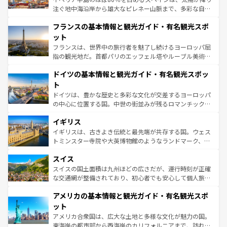
できる。朝目覚めてから夜眠るまで、すべての瞬間を楽し
注ぐ地中海沿岸から雄大なピレネー山脈まで、多彩な自然
ませてくれるイタリアで、忘れられない旅をしてみよう！
と文化が詰まったヨーロッパ屈指の旅行先だ。多様な地域
なお、新着のイタリア情報は
コンテンツ一覧
を参照してほ
フランスの基本情報と観光ガイド・有名観光スポ
文化が根付くこの国では、情熱的なフラメンコ、熱気あふ
しい。
れる闘牛、そして美味しいタパスが生活の一部となってい
ット
る。首都マドリードの洗練された雰囲気や、バルセロナの
フランスは、世界中の旅行者を魅了し続けるヨーロッパ屈
アートに溢れた街角から、地方では古代ローマ遺跡や中世
指の観光地だ。首都パリのエッフェル塔やルーブル美術館
の城塞都市、穏やかなビーチリゾートまで多彩な表情を見
といった象徴的なスポットから、田舎町の古風な美しさま
せる。地方によって風土や気候が異なるスペインはその個
ドイツの基本情報と観光ガイド・有名観光スポッ
で、幅広い魅力が詰まっている。華麗な宮殿、歴史的な大
性で訪れる人を魅了する。 なお、新着のスペイン情報は
コ
聖堂、美しいビーチ、そして豊かな自然が、訪れる者を心
ト
ンテンツ一覧
を参照してほしい。
から魅了する。また、フランスは美食の国としても知ら
ドイツは、豊かな歴史と多彩な文化が交差するヨーロッパ
れ、フランス料理はユネスコ無形文化遺産にも登録されて
の中心に位置する国。中世の街並みが残るロマンチック街
いる。シャンパンの発祥地であるランス、プロヴァンスの
道から、未来を先取りするようなモダンな都市まで多様な
香り高いラベンダー畑など、多彩な楽しみ方が可能だ。さ
イギリス
顔を持つこの国は、どこを歩いても飽きることがない。ベ
らに、パリ以外の地域にも魅力が溢れており、どの街角に
ルリンの文化的活気、バイエルン州のアルプスの絶景、そ
イギリスは、古きよき伝統と最先端が共存する国。ウェス
も豊かな歴史と文化が息づいている。パリ以外の個性あふ
してライン川沿いのワイン畑といった風景は必見。ビール
トミンスター寺院や大英博物館のようなランドマーク、歴
れる地方に足を運ぶとそれぞれで全く異なる文化を体験で
とソーセージを味わいながら地元の人と過ごす楽しい時間
史ある大学都市、美しい丘陵地帯や牧歌的な風景など、エ
きるだろう。 なお、新着のフランス情報は
コンテンツ一覧
スイス
は、お酒好きな人にはぜひ体験してほしい。 なお、新着の
リアごとに異なる魅力がある。また、優雅なアフタヌーン
を参照してほしい。
ドイツ情報は
コンテンツ一覧
を参照してほしい。
ティー、ビール好きにはたまらない英国パブ、サッカー観
スイスの国土面積は九州ほどの広さだが、運行時刻が正確
戦など、本場だからこそできる体験も豊富。イギリスを旅
な交通網が整備されており、初心者でも安心して個人旅行
して楽しみつくそう。 なお、新着のイギリス情報は
コンテ
を楽しめる。日本同様に時刻表どおりの旅が可能だ。中世
アメリカの基本情報と観光ガイド・有名観光スポ
ンツ一覧
を参照してほしい。
の建物がそのまま残る町や、スイスならではのユニークな
博物館もあり、アルプス観光だけでなく町歩きも満喫する
ット
ことができる。国民の所得が高いため物価も高いが、旅行
アメリカ合衆国は、広大な土地と多様な文化が魅力の国。
者向けの交通パス提供のサービスもあり、うまく活用すれ
東海岸の都市部から西海岸のカリフォルニアまで、訪れる