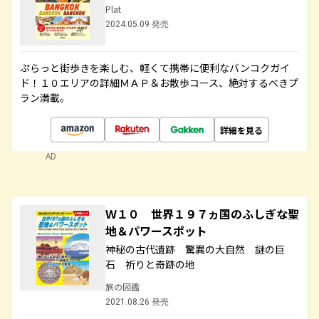
Plat
2024.05.09 発売
ぷらっと街歩きを楽しむ、軽くて携帯に便利なバンコクガイ
ド！１０エリアの詳細ＭＡＰ＆お散歩コース、絶対するべきプ
ラン満載。
詳細を見る
AD
Ｗ１０ 世界１９７ヵ国のふしぎな聖
地＆パワースポット
神秘の古代遺跡 驚異の大自然 謎の巨
石 祈りと奇跡の地
旅の図鑑
2021.08.26 発売