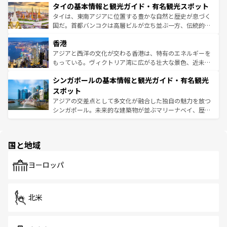
わってみてほしい。 なお、新着の韓国情報は
コンテンツ一
タイの基本情報と観光ガイド・有名観光スポット
急速な発展と共に伝統が息づく。ハノイの古い町並みやホ
覧
を参照してほしい。
ーチミン市のフランス統治時代の建物も、独特の雰囲気を
タイは、東南アジアに位置する豊かな自然と歴史が息づく
醸し出している。また、バラエティの豊かさとおいしさで
国だ。首都バンコクは高層ビルが立ち並ぶ一方、伝統的な
世界中の食通を魅了してやまないベトナム料理も魅力のひ
寺院や市場がいたるところに点在し、古きよき文化と現代
香港
とつ。フォーやバインミー、ベトナムコーヒーなどは、ぜ
の活気が交差している。北部ではチェンマイなどの山岳地
ひ現地で味わいたい。どの地域を訪れてもあたたかい人々
帯で自然と触れ合い、南部ではプーケットやクラビの美し
アジアと西洋の文化が交わる香港は、特有のエネルギーを
が旅行者を迎えてくれるので、きっと忘れられない旅にな
いビーチでリゾート気分を楽しむことができる。タイ料理
もっている。ヴィクトリア湾に広がる壮大な景色、近未来
るはずだ。 なお、新着のベトナム情報は
コンテンツ一覧
を
は世界的に有名で、屋台から高級レストランまで味覚を刺
的なアートスポット、そして歴史と現代が融合した町並
参照してほしい。
シンガポールの基本情報と観光ガイド・有名観光
激する。気候は一年中温暖で、どの季節にも異なる楽しみ
み、どこを訪れても感動するはず。観光スポットが密集し
が待っている。親しみやすいタイの人々、仏教を中心とし
ており、効率よく見どころを回れるのも魅力。息をのむよ
スポット
た文化、そして多様な観光資源が、訪れる旅人を魅了し続
うな絶景から文化的な体験まで、香港を存分に楽しみ尽く
アジアの交差点として多文化が融合した独自の魅力を放つ
ける。 なお、新着のタイ情報は
コンテンツ一覧
を参照して
そう。 なお、新着の香港情報は
コンテンツ一覧
を参照して
シンガポール。未来的な建築物が並ぶマリーナベイ、歴史
ほしい。
ほしい。
と伝統を感じられるエスニックタウン、多数の緑豊かな公
園や自然保護区など、自然が調和した近代的な景観と文化
の多様性あふれるカラフルな町は、どこを歩いても新しい
国と地域
発見がある。さらに、治安のよさや充実した公共交通機関
も、旅行者にとっては魅力的なポイント。グルメも豊富
で、ホーカーズは地元の風情を楽しめる外せないスポット
ヨーロッパ
だ。訪れる人を飽きさせないシンガポールで、多様な魅力
を体感しよう。 なお、新着のシンガポール情報は
コンテン
ツ一覧
を参照してほしい。
北米