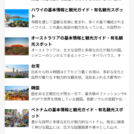
ば市内交通費無料で観光を楽しむこともできる。 なお、新
場所ごとに異なる風景と体験が待っている。ニューヨーク
着のスイス情報は
コンテンツ一覧
を参照してほしい。
ハワイの基本情報と観光ガイド・有名観光スポッ
のような巨大都市は、観光、ショッピング、エンターテイ
ンメントが詰まった刺激的なスポットだ。一方、アメリカ
ト
西部には大自然が広がり、グランドキャニオンやイエロー
年間を通じて温暖な気候に恵まれ、多くの島で構成される
ストーン国立公園といった絶景が堪能できる。さらに、南
ハワイは、どの島も独自の魅力をもっている。大自然の神
部のニューオーリンズでは、音楽と美食が融合した独特の
秘を感じたいなら、火山が生み出した壮大な景観を誇るハ
文化が魅力。旅行者はアメリカの各地域で異なる魅力を楽
オーストラリアの基本情報と観光ガイド・有名観
ワイ島は見逃せない。また、定番の観光地といえばオアフ
しみながら、その多様性と豊かな歴史を感じることができ
島だが、静かな自然を求めるならマウイ島やカウアイ島が
光スポット
るだろう。車でのロードトリップや列車の旅も、アメリカ
おすすめ。エメラルドグリーンに輝く海をはじめ、豊かな
オーストラリアは、壮大な自然と多様な文化が魅力の国。
ならではの贅沢な旅のスタイルだ。 なお、新着のアメリカ
文化や歴史が息づいている。「アロハスピリット」と呼ば
シドニーのシンボルであるシドニー・オペラハウス、オー
情報は
コンテンツ一覧
を参照してほしい。
れるおもてなしの心で訪れる人々を迎えてくれるハワイの
ストラリア東海岸北部に広がる大サンゴ礁地帯グレートバ
人々、おいしいローカルフードやハワイアンミュージッ
台湾
リアリーフや大陸中央部にそびえるウルル（エアーズロッ
ク、伝統的なフラダンスなど、すべてがハワイの魅力を彩
ク）、タスマニアの美しい原生林やケアンズの熱帯雨林な
日本から約４時間ほどでたどり着く台湾は、多彩な文化と
っている。訪れるたびに新しい発見と感動が待っているハ
ど、見どころがたくさん。また、カフェやワイン、オージ
自然が織りなす魅力的な観光地。活気あふれる大都市の台
ワイを、存分に味わってほしい。 なお、新着のハワイ情報
ービーフなどの食文化も豊かで、美味しいものであふれて
北やノスタルジックな町並みが人気な九份（ジォウフェ
は
コンテンツ一覧
を参照してほしい。
韓国
いる。アクティビティも充実しており、サーフィンやダイ
ン）、静ひつな山岳地帯である台湾東部など、都市の喧騒
ビング、ハイキングなど、アウトドア好きにはたまらな
と山間の静けさが共存しており、訪れる人に新しい発見と
歴史ある王朝文化が残る一方で、最先端のファッションやK
い。オーストラリアの多彩な魅力を存分に味わいつくそ
驚きをもたらしてくれる。また、奥深い台湾の食文化も魅
-POPで世界を席巻している韓国。首都ソウルの宮殿や伝統
う。 なお、新着のオーストラリア情報は
コンテンツ一覧
を
力で、夜市などの屋台グルメから高級料理、ヘルシーで美
家屋が並ぶエリアでは韓国の歴史と文化に浸ることがで
参照してほしい。
ベトナムの基本情報と観光ガイド・有名観光スポ
容にもいいと評判のスイーツなど、バラエティ豊かな料理
き、地方に足を延ばせば四季折々の自然美を楽しむことが
が味わえる。 なお、新着の台湾情報は
コンテンツ一覧
を参
できる。そして、キムチや焼肉、絶品のストリートフード
ット
照してほしい。
まで、さまざまな韓国料理が待っている。夜には、韓国な
豊かな自然と多様な文化が魅力的なベトナム。南北に細長
らではのナイトライフも堪能できる。あたたかいホスピタ
く伸びる国土には、広大な田園風景や青々とした山々、世
リティに包まれながら、韓国の多彩な魅力を心ゆくまで味
界遺産に登録された壮大な自然景観が点在し、都市部では