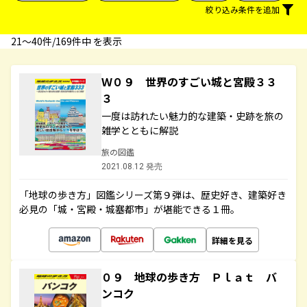
絞り込み条件を追加
21〜40件/169件中 を表示
Ｗ０９ 世界のすごい城と宮殿３３
３
一度は訪れたい魅力的な建築・史跡を旅の
雑学とともに解説
旅の図鑑
2021.08.12 発売
「地球の歩き方」図鑑シリーズ第９弾は、歴史好き、建築好き
必見の「城・宮殿・城塞都市」が堪能できる１冊。
詳細を見る
０９ 地球の歩き方 Ｐｌａｔ バ
ンコク