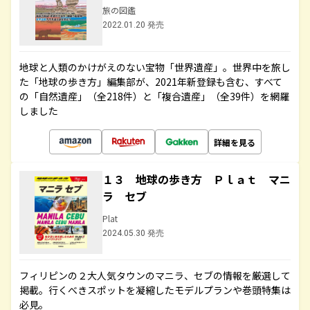
旅の図鑑
2022.01.20 発売
地球と人類のかけがえのない宝物「世界遺産」。世界中を旅し
た「地球の歩き方」編集部が、2021年新登録も含む、すべて
の「自然遺産」（全218件）と「複合遺産」（全39件）を網羅
しました
詳細を見る
１３ 地球の歩き方 Ｐｌａｔ マニ
ラ セブ
Plat
2024.05.30 発売
フィリピンの２大人気タウンのマニラ、セブの情報を厳選して
掲載。行くべきスポットを凝縮したモデルプランや巻頭特集は
必見。