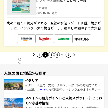
クサイドを旅の雑学とともに解説
旅の図鑑
2022.07.07 発売
眺めて読んで気分がアガる、至福の水辺リゾート図鑑！絶景ビ
ーチに、インパクト大の驚きビーチ、癒やしの湖畔まで大集合
詳細を見る
…
1
2
3
4
9
AD
AD
人気の国と地域から探す
イタリア
イタリアは歴史、文化、グルメ、自然と多彩な魅力にあふ
れた国。
ローマ
の古代遺跡やフィレンツェのルネッサンス
美術、ヴェネツィアの運河など、歴史あるスポットはもち
スペインの観光ポイントと人気スポット・知ってお
ろん、トスカーナの美しい田園風景やアマルフィ海岸の絶
景など、自然景観も見逃せない。観光の合間には、本場の
くべき基本情報
ピザやパスタなど、絶品のイタリア料理を堪能することも
イベリア半島のほぼ80％を占めるスペインは、太陽が降り