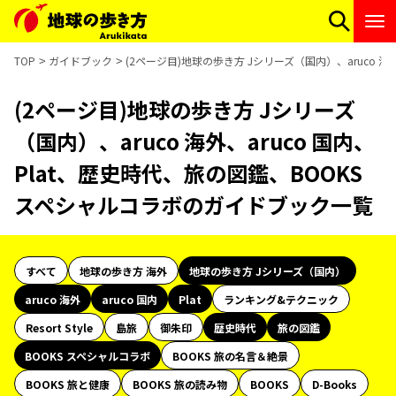
TOP
ガイドブック
(2ページ目)地球の歩き方 Jシリーズ（国内）、aruco 
(2ページ目)地球の歩き方 Jシリーズ
（国内）、aruco 海外、aruco 国内、
Plat、歴史時代、旅の図鑑、BOOKS
スペシャルコラボのガイドブック一覧
すべて
地球の歩き方 海外
地球の歩き方 Jシリーズ（国内）
aruco 海外
aruco 国内
Plat
ランキング&テクニック
Resort Style
島旅
御朱印
歴史時代
旅の図鑑
BOOKS スペシャルコラボ
BOOKS 旅の名言＆絶景
BOOKS 旅と健康
BOOKS 旅の読み物
BOOKS
D-Books