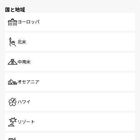
の多様性あふれるカラフルな町は、どこを歩いても新しい
国と地域
発見がある。さらに、治安のよさや充実した公共交通機関
も、旅行者にとっては魅力的なポイント。グルメも豊富
で、ホーカーズは地元の風情を楽しめる外せないスポット
ヨーロッパ
だ。訪れる人を飽きさせないシンガポールで、多様な魅力
を体感しよう。 なお、新着のシンガポール情報は
コンテン
ツ一覧
を参照してほしい。
北米
中南米
オセアニア
ハワイ
リゾート