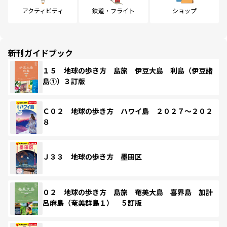
アクティビティ
鉄道・フライト
ショップ
新刊ガイドブック
１５ 地球の歩き方 島旅 伊豆大島 利島（伊豆諸
島①）３訂版
Ｃ０２ 地球の歩き方 ハワイ島 ２０２７～２０２
８
Ｊ３３ 地球の歩き方 墨田区
０２ 地球の歩き方 島旅 奄美大島 喜界島 加計
呂麻島（奄美群島１） ５訂版