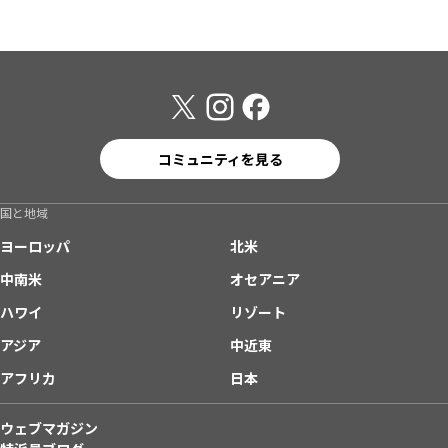
コミュニティを見る
国と地域
ヨーロッパ
北米
中南米
オセアニア
ハワイ
リゾート
アジア
中近東
アフリカ
日本
ウェブマガジン