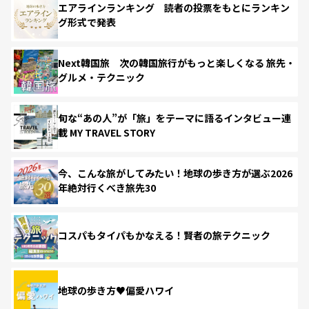
エアラインランキング 読者の投票をもとにランキン
グ形式で発表
Next韓国旅 次の韓国旅行がもっと楽しくなる 旅先・
グルメ・テクニック
旬な“あの人”が「旅」をテーマに語るインタビュー連
載 MY TRAVEL STORY
今、こんな旅がしてみたい！地球の歩き方が選ぶ2026
年絶対行くべき旅先30
コスパもタイパもかなえる！賢者の旅テクニック
地球の歩き方♥偏愛ハワイ