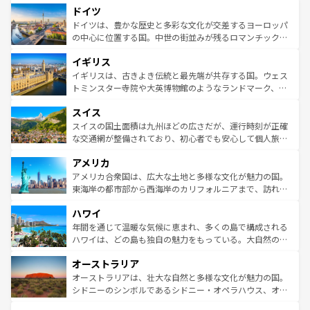
せる。地方によって風土や気候が異なるスペインはその個
ドイツ
で、幅広い魅力が詰まっている。華麗な宮殿、歴史的な大
性で訪れる人を魅了する。 なお、新着のスペイン情報は
コ
聖堂、美しいビーチ、そして豊かな自然が、訪れる者を心
ドイツは、豊かな歴史と多彩な文化が交差するヨーロッパ
ンテンツ一覧
を参照してほしい。
から魅了する。また、フランスは美食の国としても知ら
の中心に位置する国。中世の街並みが残るロマンチック街
れ、フランス料理はユネスコ無形文化遺産にも登録されて
道から、未来を先取りするようなモダンな都市まで多様な
イギリス
いる。シャンパンの発祥地であるランス、プロヴァンスの
顔を持つこの国は、どこを歩いても飽きることがない。ベ
香り高いラベンダー畑など、多彩な楽しみ方が可能だ。さ
ルリンの文化的活気、バイエルン州のアルプスの絶景、そ
イギリスは、古きよき伝統と最先端が共存する国。ウェス
らに、パリ以外の地域にも魅力が溢れており、どの街角に
してライン川沿いのワイン畑といった風景は必見。ビール
トミンスター寺院や大英博物館のようなランドマーク、歴
も豊かな歴史と文化が息づいている。パリ以外の個性あふ
とソーセージを味わいながら地元の人と過ごす楽しい時間
史ある大学都市、美しい丘陵地帯や牧歌的な風景など、エ
れる地方に足を運ぶとそれぞれで全く異なる文化を体験で
スイス
は、お酒好きな人にはぜひ体験してほしい。 なお、新着の
リアごとに異なる魅力がある。また、優雅なアフタヌーン
きるだろう。 なお、新着のフランス情報は
コンテンツ一覧
ドイツ情報は
コンテンツ一覧
を参照してほしい。
ティー、ビール好きにはたまらない英国パブ、サッカー観
スイスの国土面積は九州ほどの広さだが、運行時刻が正確
を参照してほしい。
戦など、本場だからこそできる体験も豊富。イギリスを旅
な交通網が整備されており、初心者でも安心して個人旅行
して楽しみつくそう。 なお、新着のイギリス情報は
コンテ
を楽しめる。日本同様に時刻表どおりの旅が可能だ。中世
アメリカ
ンツ一覧
を参照してほしい。
の建物がそのまま残る町や、スイスならではのユニークな
博物館もあり、アルプス観光だけでなく町歩きも満喫する
アメリカ合衆国は、広大な土地と多様な文化が魅力の国。
ことができる。国民の所得が高いため物価も高いが、旅行
東海岸の都市部から西海岸のカリフォルニアまで、訪れる
者向けの交通パス提供のサービスもあり、うまく活用すれ
場所ごとに異なる風景と体験が待っている。ニューヨーク
ハワイ
ば市内交通費無料で観光を楽しむこともできる。 なお、新
のような巨大都市は、観光、ショッピング、エンターテイ
着のスイス情報は
コンテンツ一覧
を参照してほしい。
ンメントが詰まった刺激的なスポットだ。一方、アメリカ
年間を通じて温暖な気候に恵まれ、多くの島で構成される
西部には大自然が広がり、グランドキャニオンやイエロー
ハワイは、どの島も独自の魅力をもっている。大自然の神
ストーン国立公園といった絶景が堪能できる。さらに、南
秘を感じたいなら、火山が生み出した壮大な景観を誇るハ
オーストラリア
部のニューオーリンズでは、音楽と美食が融合した独特の
ワイ島は見逃せない。また、定番の観光地といえばオアフ
文化が魅力。旅行者はアメリカの各地域で異なる魅力を楽
島だが、静かな自然を求めるならマウイ島やカウアイ島が
オーストラリアは、壮大な自然と多様な文化が魅力の国。
しみながら、その多様性と豊かな歴史を感じることができ
おすすめ。エメラルドグリーンに輝く海をはじめ、豊かな
シドニーのシンボルであるシドニー・オペラハウス、オー
るだろう。車でのロードトリップや列車の旅も、アメリカ
文化や歴史が息づいている。「アロハスピリット」と呼ば
ストラリア東海岸北部に広がる大サンゴ礁地帯グレートバ