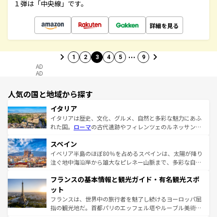
１弾は「中央線」です。
詳細を見る
…
1
2
3
4
5
9
AD
AD
人気の国と地域から探す
イタリア
イタリアは歴史、文化、グルメ、自然と多彩な魅力にあふ
れた国。
ローマ
の古代遺跡やフィレンツェのルネッサンス
美術、ヴェネツィアの運河など、歴史あるスポットはもち
スペイン
ろん、トスカーナの美しい田園風景やアマルフィ海岸の絶
景など、自然景観も見逃せない。観光の合間には、本場の
イベリア半島のほぼ80％を占めるスペインは、太陽が降り
ピザやパスタなど、絶品のイタリア料理を堪能することも
注ぐ地中海沿岸から雄大なピレネー山脈まで、多彩な自然
できる。朝目覚めてから夜眠るまで、すべての瞬間を楽し
と文化が詰まったヨーロッパ屈指の旅行先だ。多様な地域
フランスの基本情報と観光ガイド・有名観光スポ
ませてくれるイタリアで、忘れられない旅をしてみよう！
文化が根付くこの国では、情熱的なフラメンコ、熱気あふ
なお、新着のイタリア情報は
コンテンツ一覧
を参照してほ
れる闘牛、そして美味しいタパスが生活の一部となってい
ット
しい。
る。首都マドリードの洗練された雰囲気や、バルセロナの
フランスは、世界中の旅行者を魅了し続けるヨーロッパ屈
アートに溢れた街角から、地方では古代ローマ遺跡や中世
指の観光地だ。首都パリのエッフェル塔やルーブル美術館
の城塞都市、穏やかなビーチリゾートまで多彩な表情を見
といった象徴的なスポットから、田舎町の古風な美しさま