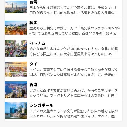
ならではの贅沢な旅のスタイルだ。 なお、新着のアメリカ
台湾
れるおもてなしの心で訪れる人々を迎えてくれるハワイの
リアリーフや大陸中央部にそびえるウルル（エアーズロッ
情報は
コンテンツ一覧
を参照してほしい。
人々、おいしいローカルフードやハワイアンミュージッ
ク）、タスマニアの美しい原生林やケアンズの熱帯雨林な
日本から約４時間ほどでたどり着く台湾は、多彩な文化と
ク、伝統的なフラダンスなど、すべてがハワイの魅力を彩
ど、見どころがたくさん。また、カフェやワイン、オージ
自然が織りなす魅力的な観光地。活気あふれる大都市の台
っている。訪れるたびに新しい発見と感動が待っているハ
ービーフなどの食文化も豊かで、美味しいものであふれて
北やノスタルジックな町並みが人気な九份（ジォウフェ
ワイを、存分に味わってほしい。 なお、新着のハワイ情報
韓国
いる。アクティビティも充実しており、サーフィンやダイ
ン）、静ひつな山岳地帯である台湾東部など、都市の喧騒
は
コンテンツ一覧
を参照してほしい。
ビング、ハイキングなど、アウトドア好きにはたまらな
と山間の静けさが共存しており、訪れる人に新しい発見と
歴史ある王朝文化が残る一方で、最先端のファッションやK
い。オーストラリアの多彩な魅力を存分に味わいつくそ
驚きをもたらしてくれる。また、奥深い台湾の食文化も魅
-POPで世界を席巻している韓国。首都ソウルの宮殿や伝統
う。 なお、新着のオーストラリア情報は
コンテンツ一覧
を
力で、夜市などの屋台グルメから高級料理、ヘルシーで美
家屋が並ぶエリアでは韓国の歴史と文化に浸ることがで
参照してほしい。
ベトナム
容にもいいと評判のスイーツなど、バラエティ豊かな料理
き、地方に足を延ばせば四季折々の自然美を楽しむことが
が味わえる。 なお、新着の台湾情報は
コンテンツ一覧
を参
できる。そして、キムチや焼肉、絶品のストリートフード
豊かな自然と多様な文化が魅力的なベトナム。南北に細長
照してほしい。
まで、さまざまな韓国料理が待っている。夜には、韓国な
く伸びる国土には、広大な田園風景や青々とした山々、世
らではのナイトライフも堪能できる。あたたかいホスピタ
界遺産に登録された壮大な自然景観が点在し、都市部では
タイ
リティに包まれながら、韓国の多彩な魅力を心ゆくまで味
急速な発展と共に伝統が息づく。ハノイの古い町並みやホ
わってみてほしい。 なお、新着の韓国情報は
コンテンツ一
ーチミン市のフランス統治時代の建物も、独特の雰囲気を
タイは、東南アジアに位置する豊かな自然と歴史が息づく
覧
を参照してほしい。
醸し出している。また、バラエティの豊かさとおいしさで
国だ。首都バンコクは高層ビルが立ち並ぶ一方、伝統的な
世界中の食通を魅了してやまないベトナム料理も魅力のひ
寺院や市場がいたるところに点在し、古きよき文化と現代
香港
とつ。フォーやバインミー、ベトナムコーヒーなどは、ぜ
の活気が交差している。北部ではチェンマイなどの山岳地
ひ現地で味わいたい。どの地域を訪れてもあたたかい人々
帯で自然と触れ合い、南部ではプーケットやクラビの美し
アジアと西洋の文化が交わる香港は、特有のエネルギーを
が旅行者を迎えてくれるので、きっと忘れられない旅にな
いビーチでリゾート気分を楽しむことができる。タイ料理
もっている。ヴィクトリア湾に広がる壮大な景色、近未来
るはずだ。 なお、新着のベトナム情報は
コンテンツ一覧
を
は世界的に有名で、屋台から高級レストランまで味覚を刺
的なアートスポット、そして歴史と現代が融合した町並
参照してほしい。
シンガポール
激する。気候は一年中温暖で、どの季節にも異なる楽しみ
み、どこを訪れても感動するはず。観光スポットが密集し
が待っている。親しみやすいタイの人々、仏教を中心とし
ており、効率よく見どころを回れるのも魅力。息をのむよ
アジアの交差点として多文化が融合した独自の魅力を放つ
た文化、そして多様な観光資源が、訪れる旅人を魅了し続
うな絶景から文化的な体験まで、香港を存分に楽しみ尽く
シンガポール。未来的な建築物が並ぶマリーナベイ、歴史
ける。 なお、新着のタイ情報は
コンテンツ一覧
を参照して
そう。 なお、新着の香港情報は
コンテンツ一覧
を参照して
と伝統を感じられるエスニックタウン、多数の緑豊かな公
ほしい。
ほしい。
園や自然保護区など、自然が調和した近代的な景観と文化