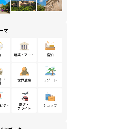
ーマ
食
建築・アート
宿泊
ト・
世界遺産
リゾート
戦
鉄道・
ビティ
ショップ
フライト