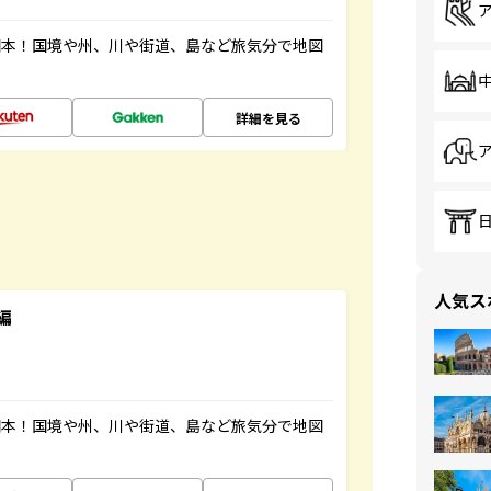
図本！国境や州、川や街道、島など旅気分で地図
詳細を見る
人気ス
編
図本！国境や州、川や街道、島など旅気分で地図