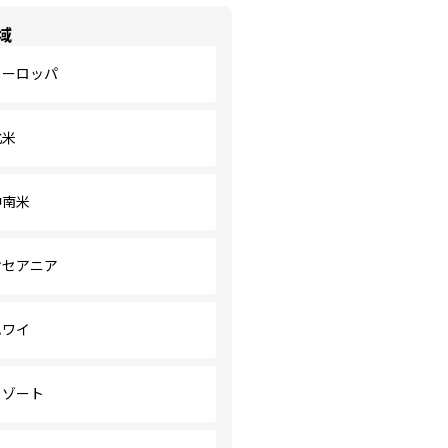
域
ヨーロッパ
北米
中南米
オセアニア
ハワイ
リゾート