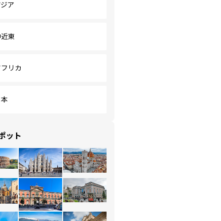
アジア
中近東
アフリカ
日本
ポット