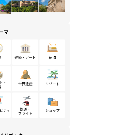
ーマ
食
建築・アート
宿泊
ト・
世界遺産
リゾート
戦
鉄道・
ビティ
ショップ
フライト