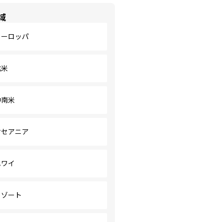
域
ヨーロッパ
北米
中南米
オセアニア
ハワイ
リゾート