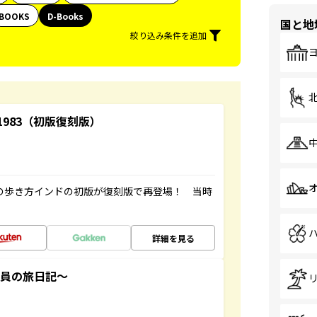
BOOKS
D-Books
国と地
絞り込み条件を追加
-1983（初版復刻版）
球の歩き方インドの初版が復刻版で再登場！ 当時
詳細を見る
社員の旅日記～