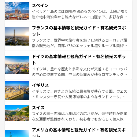
スペイン
ろん、トスカーナの美しい田園風景やアマルフィ海岸の絶
景など、自然景観も見逃せない。観光の合間には、本場の
イベリア半島のほぼ80％を占めるスペインは、太陽が降り
ピザやパスタなど、絶品のイタリア料理を堪能することも
注ぐ地中海沿岸から雄大なピレネー山脈まで、多彩な自然
できる。朝目覚めてから夜眠るまで、すべての瞬間を楽し
と文化が詰まったヨーロッパ屈指の旅行先だ。多様な地域
フランスの基本情報と観光ガイド・有名観光スポ
ませてくれるイタリアで、忘れられない旅をしてみよう！
文化が根付くこの国では、情熱的なフラメンコ、熱気あふ
なお、新着のイタリア情報は
コンテンツ一覧
を参照してほ
れる闘牛、そして美味しいタパスが生活の一部となってい
ット
しい。
る。首都マドリードの洗練された雰囲気や、バルセロナの
フランスは、世界中の旅行者を魅了し続けるヨーロッパ屈
アートに溢れた街角から、地方では古代ローマ遺跡や中世
指の観光地だ。首都パリのエッフェル塔やルーブル美術館
の城塞都市、穏やかなビーチリゾートまで多彩な表情を見
といった象徴的なスポットから、田舎町の古風な美しさま
せる。地方によって風土や気候が異なるスペインはその個
ドイツの基本情報と観光ガイド・有名観光スポッ
で、幅広い魅力が詰まっている。華麗な宮殿、歴史的な大
性で訪れる人を魅了する。 なお、新着のスペイン情報は
コ
聖堂、美しいビーチ、そして豊かな自然が、訪れる者を心
ト
ンテンツ一覧
を参照してほしい。
から魅了する。また、フランスは美食の国としても知ら
ドイツは、豊かな歴史と多彩な文化が交差するヨーロッパ
れ、フランス料理はユネスコ無形文化遺産にも登録されて
の中心に位置する国。中世の街並みが残るロマンチック街
いる。シャンパンの発祥地であるランス、プロヴァンスの
道から、未来を先取りするようなモダンな都市まで多様な
香り高いラベンダー畑など、多彩な楽しみ方が可能だ。さ
イギリス
顔を持つこの国は、どこを歩いても飽きることがない。ベ
らに、パリ以外の地域にも魅力が溢れており、どの街角に
ルリンの文化的活気、バイエルン州のアルプスの絶景、そ
イギリスは、古きよき伝統と最先端が共存する国。ウェス
も豊かな歴史と文化が息づいている。パリ以外の個性あふ
してライン川沿いのワイン畑といった風景は必見。ビール
トミンスター寺院や大英博物館のようなランドマーク、歴
れる地方に足を運ぶとそれぞれで全く異なる文化を体験で
とソーセージを味わいながら地元の人と過ごす楽しい時間
史ある大学都市、美しい丘陵地帯や牧歌的な風景など、エ
きるだろう。 なお、新着のフランス情報は
コンテンツ一覧
スイス
は、お酒好きな人にはぜひ体験してほしい。 なお、新着の
リアごとに異なる魅力がある。また、優雅なアフタヌーン
を参照してほしい。
ドイツ情報は
コンテンツ一覧
を参照してほしい。
ティー、ビール好きにはたまらない英国パブ、サッカー観
スイスの国土面積は九州ほどの広さだが、運行時刻が正確
戦など、本場だからこそできる体験も豊富。イギリスを旅
な交通網が整備されており、初心者でも安心して個人旅行
して楽しみつくそう。 なお、新着のイギリス情報は
コンテ
を楽しめる。日本同様に時刻表どおりの旅が可能だ。中世
アメリカの基本情報と観光ガイド・有名観光スポ
ンツ一覧
を参照してほしい。
の建物がそのまま残る町や、スイスならではのユニークな
博物館もあり、アルプス観光だけでなく町歩きも満喫する
ット