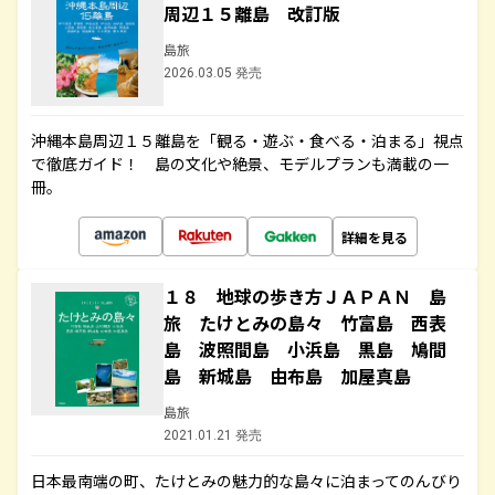
周辺１５離島 改訂版
島旅
2026.03.05 発売
沖縄本島周辺１５離島を「観る・遊ぶ・食べる・泊まる」視点
で徹底ガイド！ 島の文化や絶景、モデルプランも満載の一
冊。
詳細を見る
１８ 地球の歩き方ＪＡＰＡＮ 島
旅 たけとみの島々 竹富島 西表
島 波照間島 小浜島 黒島 鳩間
島 新城島 由布島 加屋真島
島旅
2021.01.21 発売
日本最南端の町、たけとみの魅力的な島々に泊まってのんびり