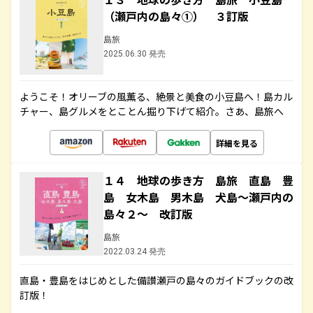
（瀬戸内の島々①） ３訂版
島旅
2025.06.30 発売
ようこそ！オリーブの風薫る、絶景と美食の小豆島へ！島カル
チャー、島グルメをとことん掘り下げて紹介。さあ、島旅へ
詳細を見る
１４ 地球の歩き方 島旅 直島 豊
島 女木島 男木島 犬島～瀬戸内の
島々２～ 改訂版
島旅
2022.03.24 発売
直島・豊島をはじめとした備讃瀬戸の島々のガイドブックの改
訂版！