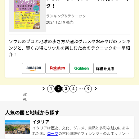
ク！
ランキング&テクニック
2024.12.19 発売
ソウルのプロと地球の歩き方が選ぶグルメやおみやげのランキ
ングと、賢くお得にソウルを楽しむためのテクニックを一挙紹
介！
詳細を見る
…
1
2
3
4
9
AD
AD
人気の国と地域から探す
イタリア
イタリアは歴史、文化、グルメ、自然と多彩な魅力にあふ
れた国。
ローマ
の古代遺跡やフィレンツェのルネッサンス
美術、ヴェネツィアの運河など、歴史あるスポットはもち