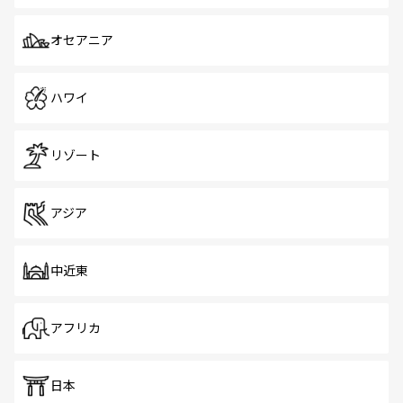
オセアニア
ハワイ
リゾート
アジア
中近東
アフリカ
日本