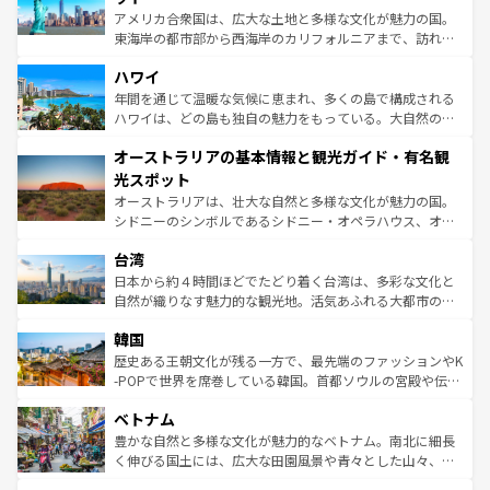
ことができる。国民の所得が高いため物価も高いが、旅行
アメリカ合衆国は、広大な土地と多様な文化が魅力の国。
者向けの交通パス提供のサービスもあり、うまく活用すれ
東海岸の都市部から西海岸のカリフォルニアまで、訪れる
ば市内交通費無料で観光を楽しむこともできる。 なお、新
場所ごとに異なる風景と体験が待っている。ニューヨーク
着のスイス情報は
コンテンツ一覧
を参照してほしい。
ハワイ
のような巨大都市は、観光、ショッピング、エンターテイ
ンメントが詰まった刺激的なスポットだ。一方、アメリカ
年間を通じて温暖な気候に恵まれ、多くの島で構成される
西部には大自然が広がり、グランドキャニオンやイエロー
ハワイは、どの島も独自の魅力をもっている。大自然の神
ストーン国立公園といった絶景が堪能できる。さらに、南
秘を感じたいなら、火山が生み出した壮大な景観を誇るハ
オーストラリアの基本情報と観光ガイド・有名観
部のニューオーリンズでは、音楽と美食が融合した独特の
ワイ島は見逃せない。また、定番の観光地といえばオアフ
文化が魅力。旅行者はアメリカの各地域で異なる魅力を楽
島だが、静かな自然を求めるならマウイ島やカウアイ島が
光スポット
しみながら、その多様性と豊かな歴史を感じることができ
おすすめ。エメラルドグリーンに輝く海をはじめ、豊かな
オーストラリアは、壮大な自然と多様な文化が魅力の国。
るだろう。車でのロードトリップや列車の旅も、アメリカ
文化や歴史が息づいている。「アロハスピリット」と呼ば
シドニーのシンボルであるシドニー・オペラハウス、オー
ならではの贅沢な旅のスタイルだ。 なお、新着のアメリカ
れるおもてなしの心で訪れる人々を迎えてくれるハワイの
ストラリア東海岸北部に広がる大サンゴ礁地帯グレートバ
情報は
コンテンツ一覧
を参照してほしい。
人々、おいしいローカルフードやハワイアンミュージッ
台湾
リアリーフや大陸中央部にそびえるウルル（エアーズロッ
ク、伝統的なフラダンスなど、すべてがハワイの魅力を彩
ク）、タスマニアの美しい原生林やケアンズの熱帯雨林な
日本から約４時間ほどでたどり着く台湾は、多彩な文化と
っている。訪れるたびに新しい発見と感動が待っているハ
ど、見どころがたくさん。また、カフェやワイン、オージ
自然が織りなす魅力的な観光地。活気あふれる大都市の台
ワイを、存分に味わってほしい。 なお、新着のハワイ情報
ービーフなどの食文化も豊かで、美味しいものであふれて
北やノスタルジックな町並みが人気な九份（ジォウフェ
は
コンテンツ一覧
を参照してほしい。
韓国
いる。アクティビティも充実しており、サーフィンやダイ
ン）、静ひつな山岳地帯である台湾東部など、都市の喧騒
ビング、ハイキングなど、アウトドア好きにはたまらな
と山間の静けさが共存しており、訪れる人に新しい発見と
歴史ある王朝文化が残る一方で、最先端のファッションやK
い。オーストラリアの多彩な魅力を存分に味わいつくそ
驚きをもたらしてくれる。また、奥深い台湾の食文化も魅
-POPで世界を席巻している韓国。首都ソウルの宮殿や伝統
う。 なお、新着のオーストラリア情報は
コンテンツ一覧
を
力で、夜市などの屋台グルメから高級料理、ヘルシーで美
家屋が並ぶエリアでは韓国の歴史と文化に浸ることがで
参照してほしい。
ベトナム
容にもいいと評判のスイーツなど、バラエティ豊かな料理
き、地方に足を延ばせば四季折々の自然美を楽しむことが
が味わえる。 なお、新着の台湾情報は
コンテンツ一覧
を参
できる。そして、キムチや焼肉、絶品のストリートフード
豊かな自然と多様な文化が魅力的なベトナム。南北に細長
照してほしい。
まで、さまざまな韓国料理が待っている。夜には、韓国な
く伸びる国土には、広大な田園風景や青々とした山々、世
らではのナイトライフも堪能できる。あたたかいホスピタ
界遺産に登録された壮大な自然景観が点在し、都市部では