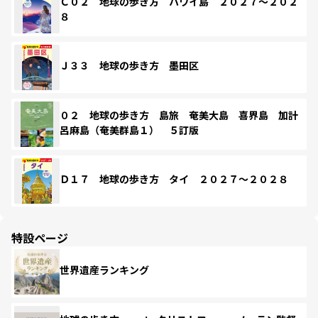
Ｃ０２ 地球の歩き方 ハワイ島 ２０２７～２０２
８
Ｊ３３ 地球の歩き方 墨田区
０２ 地球の歩き方 島旅 奄美大島 喜界島 加計
呂麻島（奄美群島１） ５訂版
Ｄ１７ 地球の歩き方 タイ ２０２７～２０２８
特設ページ
世界遺産ランキング