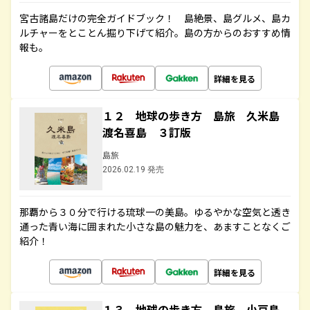
宮古諸島だけの完全ガイドブック！ 島絶景、島グルメ、島カ
ルチャーをとことん掘り下げて紹介。島の方からのおすすめ情
報も。
詳細を見る
１２ 地球の歩き方 島旅 久米島
渡名喜島 ３訂版
島旅
2026.02.19 発売
那覇から３０分で行ける琉球一の美島。ゆるやかな空気と透き
通った青い海に囲まれた小さな島の魅力を、あますことなくご
紹介！
詳細を見る
１３ 地球の歩き方 島旅 小豆島