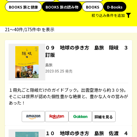
BOOKS 旅と健康
BOOKS 旅の読み物
BOOKS
D-Books
絞り込み条件を追加
21〜40件/175件中 を表示
０９ 地球の歩き方 島旅 隠岐 ３
訂版
島旅
2023.05.25 発売
１冊丸ごと隠岐だけのガイドブック。出雲空港から約３０分。
そこには世界が認めた個性豊かな絶景と、豊かな人々の営みが
あった！
詳細を見る
１０ 地球の歩き方 島旅 佐渡 ４