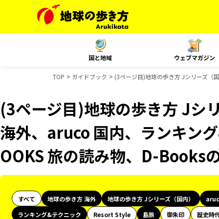
国と地域
ウェブマガジン
TOP
ガイドブック
(3ページ目)地球の歩き方 Jシリーズ（国
(3ページ目)地球の歩き方 Jシリ
海外、aruco 国内、ランキン
OOKS 旅の読み物、D-Book
すべて
地球の歩き方 海外
地球の歩き方 Jシリーズ（国内）
aru
ランキング&テクニック
Resort Style
島旅
御朱印
歴史時