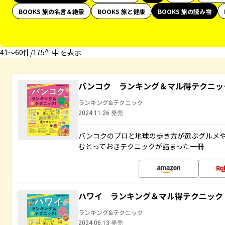
BOOKS 旅の名言＆絶景
BOOKS 旅と健康
BOOKS 旅の読み物
41〜60件/175件中 を表示
バンコク ランキング＆マル得テクニッ
ランキング&テクニック
2024.11.26 発売
バンコクのプロと地球の歩き方が選ぶグルメ
むとっておきテクニックが詰まった一冊
ハワイ ランキング＆マル得テクニック
ランキング&テクニック
2024.06.13 発売