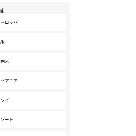
域
ヨーロッパ
北米
中南米
オセアニア
ハワイ
リゾート