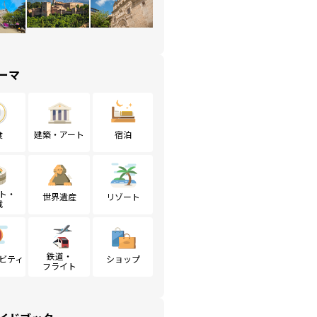
ーマ
食
建築・アート
宿泊
ト・
世界遺産
リゾート
戦
鉄道・
ビティ
ショップ
フライト