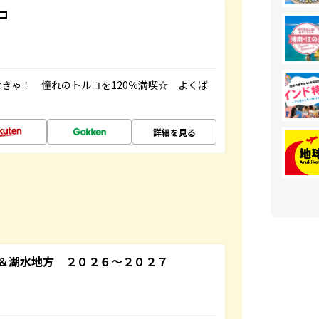
コ
きゃ！ 憧れのトルコを120％満喫☆ よくば
詳細を見る
＆湖水地方 ２０２６～２０２７