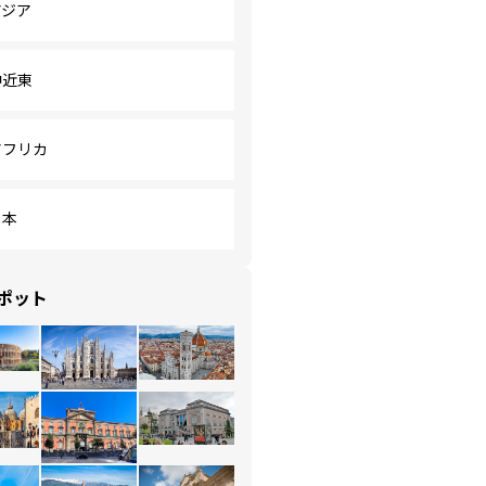
アジア
中近東
アフリカ
日本
ポット