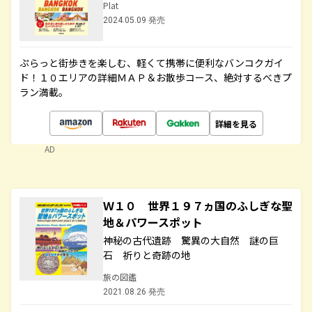
Plat
2024.05.09 発売
ぷらっと街歩きを楽しむ、軽くて携帯に便利なバンコクガイ
ド！１０エリアの詳細ＭＡＰ＆お散歩コース、絶対するべきプ
ラン満載。
詳細を見る
AD
Ｗ１０ 世界１９７ヵ国のふしぎな聖
地＆パワースポット
神秘の古代遺跡 驚異の大自然 謎の巨
石 祈りと奇跡の地
旅の図鑑
2021.08.26 発売