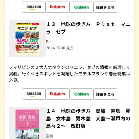
詳細を見る
１３ 地球の歩き方 Ｐｌａｔ マニ
ラ セブ
Plat
2024.05.30 発売
フィリピンの２大人気タウンのマニラ、セブの情報を厳選して
掲載。行くべきスポットを凝縮したモデルプランや巻頭特集は
必見。
詳細を見る
１４ 地球の歩き方 島旅 直島 豊
島 女木島 男木島 犬島～瀬戸内の
島々２～ 改訂版
島旅