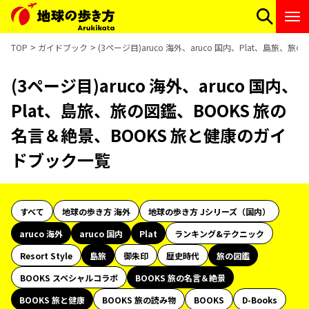
TOP
ガイドブック
(3ページ目)aruco 海外、aruco 国内、Plat、島旅
(3ページ目)aruco 海外、aruco 国内、
Plat、島旅、旅の図鑑、BOOKS 旅の
名言＆絶景、BOOKS 旅と健康のガイ
ドブック一覧
すべて
地球の歩き方 海外
地球の歩き方 Jシリーズ（国内）
aruco 海外
aruco 国内
Plat
ランキング&テクニック
Resort Style
島旅
御朱印
歴史時代
旅の図鑑
BOOKS スペシャルコラボ
BOOKS 旅の名言＆絶景
BOOKS 旅と健康
BOOKS 旅の読み物
BOOKS
D-Books