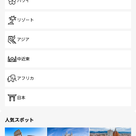
ハワイ
リゾート
アジア
中近東
アフリカ
日本
人気スポット