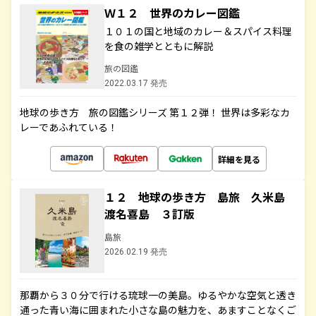
Ｗ１２ 世界のカレー図鑑
１０１の国と地域のカレー＆スパイス料理
を食の雑学とともに解説
旅の図鑑
2022.03.17 発売
地球の歩き方 旅の図鑑シリーズ 第１２弾！ 世界は多彩なカ
レーであふれている！
詳細を見る
１２ 地球の歩き方 島旅 久米島
渡名喜島 ３訂版
島旅
2026.02.19 発売
那覇から３０分で行ける琉球一の美島。ゆるやかな空気と透き
通った青い海に囲まれた小さな島の魅力を、あますことなくご