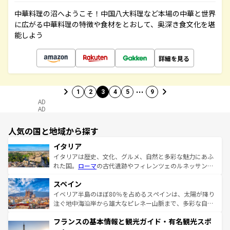
中華料理の沼へようこそ！中国八大料理など本場の中華と世界
に広がる中華料理の特徴や食材をとおして、奥深き食文化を堪
能しよう
詳細を見る
…
1
2
3
4
5
9
AD
AD
人気の国と地域から探す
イタリア
イタリアは歴史、文化、グルメ、自然と多彩な魅力にあふ
れた国。
ローマ
の古代遺跡やフィレンツェのルネッサンス
美術、ヴェネツィアの運河など、歴史あるスポットはもち
スペイン
ろん、トスカーナの美しい田園風景やアマルフィ海岸の絶
景など、自然景観も見逃せない。観光の合間には、本場の
イベリア半島のほぼ80％を占めるスペインは、太陽が降り
ピザやパスタなど、絶品のイタリア料理を堪能することも
注ぐ地中海沿岸から雄大なピレネー山脈まで、多彩な自然
できる。朝目覚めてから夜眠るまで、すべての瞬間を楽し
と文化が詰まったヨーロッパ屈指の旅行先だ。多様な地域
フランスの基本情報と観光ガイド・有名観光スポ
ませてくれるイタリアで、忘れられない旅をしてみよう！
文化が根付くこの国では、情熱的なフラメンコ、熱気あふ