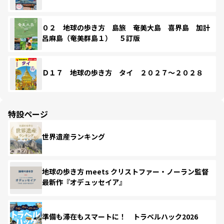
０２ 地球の歩き方 島旅 奄美大島 喜界島 加計
呂麻島（奄美群島１） ５訂版
Ｄ１７ 地球の歩き方 タイ ２０２７～２０２８
特設ページ
世界遺産ランキング
地球の歩き方 meets クリストファー・ノーラン監督
最新作『オデュッセイア』
準備も滞在もスマートに！ トラベルハック2026