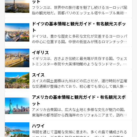
なお、新着のイタリア情報は
コンテンツ一覧
を参照してほ
れる闘牛、そして美味しいタパスが生活の一部となってい
ット
しい。
る。首都マドリードの洗練された雰囲気や、バルセロナの
フランスは、世界中の旅行者を魅了し続けるヨーロッパ屈
アートに溢れた街角から、地方では古代ローマ遺跡や中世
指の観光地だ。首都パリのエッフェル塔やルーブル美術館
の城塞都市、穏やかなビーチリゾートまで多彩な表情を見
といった象徴的なスポットから、田舎町の古風な美しさま
せる。地方によって風土や気候が異なるスペインはその個
ドイツの基本情報と観光ガイド・有名観光スポッ
で、幅広い魅力が詰まっている。華麗な宮殿、歴史的な大
性で訪れる人を魅了する。 なお、新着のスペイン情報は
コ
聖堂、美しいビーチ、そして豊かな自然が、訪れる者を心
ト
ンテンツ一覧
を参照してほしい。
から魅了する。また、フランスは美食の国としても知ら
ドイツは、豊かな歴史と多彩な文化が交差するヨーロッパ
れ、フランス料理はユネスコ無形文化遺産にも登録されて
の中心に位置する国。中世の街並みが残るロマンチック街
いる。シャンパンの発祥地であるランス、プロヴァンスの
道から、未来を先取りするようなモダンな都市まで多様な
香り高いラベンダー畑など、多彩な楽しみ方が可能だ。さ
イギリス
顔を持つこの国は、どこを歩いても飽きることがない。ベ
らに、パリ以外の地域にも魅力が溢れており、どの街角に
ルリンの文化的活気、バイエルン州のアルプスの絶景、そ
イギリスは、古きよき伝統と最先端が共存する国。ウェス
も豊かな歴史と文化が息づいている。パリ以外の個性あふ
してライン川沿いのワイン畑といった風景は必見。ビール
トミンスター寺院や大英博物館のようなランドマーク、歴
れる地方に足を運ぶとそれぞれで全く異なる文化を体験で
とソーセージを味わいながら地元の人と過ごす楽しい時間
史ある大学都市、美しい丘陵地帯や牧歌的な風景など、エ
きるだろう。 なお、新着のフランス情報は
コンテンツ一覧
スイス
は、お酒好きな人にはぜひ体験してほしい。 なお、新着の
リアごとに異なる魅力がある。また、優雅なアフタヌーン
を参照してほしい。
ドイツ情報は
コンテンツ一覧
を参照してほしい。
ティー、ビール好きにはたまらない英国パブ、サッカー観
スイスの国土面積は九州ほどの広さだが、運行時刻が正確
戦など、本場だからこそできる体験も豊富。イギリスを旅
な交通網が整備されており、初心者でも安心して個人旅行
して楽しみつくそう。 なお、新着のイギリス情報は
コンテ
を楽しめる。日本同様に時刻表どおりの旅が可能だ。中世
アメリカの基本情報と観光ガイド・有名観光スポ
ンツ一覧
を参照してほしい。
の建物がそのまま残る町や、スイスならではのユニークな
博物館もあり、アルプス観光だけでなく町歩きも満喫する
ット
ことができる。国民の所得が高いため物価も高いが、旅行
アメリカ合衆国は、広大な土地と多様な文化が魅力の国。
者向けの交通パス提供のサービスもあり、うまく活用すれ
東海岸の都市部から西海岸のカリフォルニアまで、訪れる
ば市内交通費無料で観光を楽しむこともできる。 なお、新
場所ごとに異なる風景と体験が待っている。ニューヨーク
着のスイス情報は
コンテンツ一覧
を参照してほしい。
ハワイ
のような巨大都市は、観光、ショッピング、エンターテイ
ンメントが詰まった刺激的なスポットだ。一方、アメリカ
年間を通じて温暖な気候に恵まれ、多くの島で構成される
西部には大自然が広がり、グランドキャニオンやイエロー