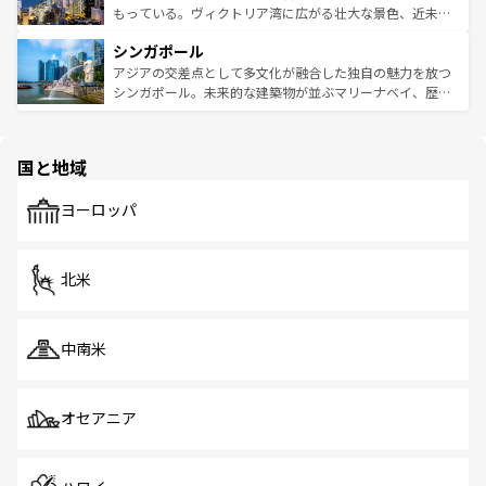
が旅行者を迎えてくれるので、きっと忘れられない旅にな
いビーチでリゾート気分を楽しむことができる。タイ料理
もっている。ヴィクトリア湾に広がる壮大な景色、近未来
るはずだ。 なお、新着のベトナム情報は
コンテンツ一覧
を
は世界的に有名で、屋台から高級レストランまで味覚を刺
的なアートスポット、そして歴史と現代が融合した町並
参照してほしい。
シンガポール
激する。気候は一年中温暖で、どの季節にも異なる楽しみ
み、どこを訪れても感動するはず。観光スポットが密集し
が待っている。親しみやすいタイの人々、仏教を中心とし
ており、効率よく見どころを回れるのも魅力。息をのむよ
アジアの交差点として多文化が融合した独自の魅力を放つ
た文化、そして多様な観光資源が、訪れる旅人を魅了し続
うな絶景から文化的な体験まで、香港を存分に楽しみ尽く
シンガポール。未来的な建築物が並ぶマリーナベイ、歴史
ける。 なお、新着のタイ情報は
コンテンツ一覧
を参照して
そう。 なお、新着の香港情報は
コンテンツ一覧
を参照して
と伝統を感じられるエスニックタウン、多数の緑豊かな公
ほしい。
ほしい。
園や自然保護区など、自然が調和した近代的な景観と文化
の多様性あふれるカラフルな町は、どこを歩いても新しい
国と地域
発見がある。さらに、治安のよさや充実した公共交通機関
も、旅行者にとっては魅力的なポイント。グルメも豊富
で、ホーカーズは地元の風情を楽しめる外せないスポット
ヨーロッパ
だ。訪れる人を飽きさせないシンガポールで、多様な魅力
を体感しよう。 なお、新着のシンガポール情報は
コンテン
ツ一覧
を参照してほしい。
北米
中南米
オセアニア