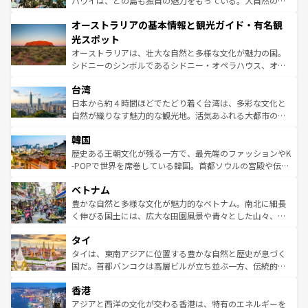
ハワイは、どの島も独自の魅力をもっている。大自然の神
ストーン国立公園といった絶景が堪能できる。さらに、南
秘を感じたいなら、火山が生み出した壮大な景観を誇るハ
オーストラリアの基本情報と観光ガイド・有名観
部のニューオーリンズでは、音楽と美食が融合した独特の
ワイ島は見逃せない。また、定番の観光地といえばオアフ
文化が魅力。旅行者はアメリカの各地域で異なる魅力を楽
島だが、静かな自然を求めるならマウイ島やカウアイ島が
光スポット
しみながら、その多様性と豊かな歴史を感じることができ
おすすめ。エメラルドグリーンに輝く海をはじめ、豊かな
オーストラリアは、壮大な自然と多様な文化が魅力の国。
るだろう。車でのロードトリップや列車の旅も、アメリカ
文化や歴史が息づいている。「アロハスピリット」と呼ば
シドニーのシンボルであるシドニー・オペラハウス、オー
ならではの贅沢な旅のスタイルだ。 なお、新着のアメリカ
れるおもてなしの心で訪れる人々を迎えてくれるハワイの
ストラリア東海岸北部に広がる大サンゴ礁地帯グレートバ
情報は
コンテンツ一覧
を参照してほしい。
人々、おいしいローカルフードやハワイアンミュージッ
台湾
リアリーフや大陸中央部にそびえるウルル（エアーズロッ
ク、伝統的なフラダンスなど、すべてがハワイの魅力を彩
ク）、タスマニアの美しい原生林やケアンズの熱帯雨林な
日本から約４時間ほどでたどり着く台湾は、多彩な文化と
っている。訪れるたびに新しい発見と感動が待っているハ
ど、見どころがたくさん。また、カフェやワイン、オージ
自然が織りなす魅力的な観光地。活気あふれる大都市の台
ワイを、存分に味わってほしい。 なお、新着のハワイ情報
ービーフなどの食文化も豊かで、美味しいものであふれて
北やノスタルジックな町並みが人気な九份（ジォウフェ
は
コンテンツ一覧
を参照してほしい。
韓国
いる。アクティビティも充実しており、サーフィンやダイ
ン）、静ひつな山岳地帯である台湾東部など、都市の喧騒
ビング、ハイキングなど、アウトドア好きにはたまらな
と山間の静けさが共存しており、訪れる人に新しい発見と
歴史ある王朝文化が残る一方で、最先端のファッションやK
い。オーストラリアの多彩な魅力を存分に味わいつくそ
驚きをもたらしてくれる。また、奥深い台湾の食文化も魅
-POPで世界を席巻している韓国。首都ソウルの宮殿や伝統
う。 なお、新着のオーストラリア情報は
コンテンツ一覧
を
力で、夜市などの屋台グルメから高級料理、ヘルシーで美
家屋が並ぶエリアでは韓国の歴史と文化に浸ることがで
参照してほしい。
ベトナム
容にもいいと評判のスイーツなど、バラエティ豊かな料理
き、地方に足を延ばせば四季折々の自然美を楽しむことが
が味わえる。 なお、新着の台湾情報は
コンテンツ一覧
を参
できる。そして、キムチや焼肉、絶品のストリートフード
豊かな自然と多様な文化が魅力的なベトナム。南北に細長
照してほしい。
まで、さまざまな韓国料理が待っている。夜には、韓国な
く伸びる国土には、広大な田園風景や青々とした山々、世
らではのナイトライフも堪能できる。あたたかいホスピタ
界遺産に登録された壮大な自然景観が点在し、都市部では
タイ
リティに包まれながら、韓国の多彩な魅力を心ゆくまで味
急速な発展と共に伝統が息づく。ハノイの古い町並みやホ
わってみてほしい。 なお、新着の韓国情報は
コンテンツ一
ーチミン市のフランス統治時代の建物も、独特の雰囲気を
タイは、東南アジアに位置する豊かな自然と歴史が息づく
覧
を参照してほしい。
醸し出している。また、バラエティの豊かさとおいしさで
国だ。首都バンコクは高層ビルが立ち並ぶ一方、伝統的な
世界中の食通を魅了してやまないベトナム料理も魅力のひ
寺院や市場がいたるところに点在し、古きよき文化と現代
香港
とつ。フォーやバインミー、ベトナムコーヒーなどは、ぜ
の活気が交差している。北部ではチェンマイなどの山岳地
ひ現地で味わいたい。どの地域を訪れてもあたたかい人々
帯で自然と触れ合い、南部ではプーケットやクラビの美し
アジアと西洋の文化が交わる香港は、特有のエネルギーを