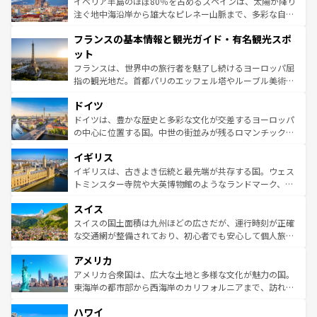
景など、自然景観も見逃せない。観光の合間には、本場の
イベリア半島のほぼ80％を占めるスペインは、太陽が降り
ピザやパスタなど、絶品のイタリア料理を堪能することも
注ぐ地中海沿岸から雄大なピレネー山脈まで、多彩な自然
できる。朝目覚めてから夜眠るまで、すべての瞬間を楽し
と文化が詰まったヨーロッパ屈指の旅行先だ。多様な地域
フランスの基本情報と観光ガイド・有名観光スポ
ませてくれるイタリアで、忘れられない旅をしてみよう！
文化が根付くこの国では、情熱的なフラメンコ、熱気あふ
なお、新着のイタリア情報は
コンテンツ一覧
を参照してほ
れる闘牛、そして美味しいタパスが生活の一部となってい
ット
しい。
る。首都マドリードの洗練された雰囲気や、バルセロナの
フランスは、世界中の旅行者を魅了し続けるヨーロッパ屈
アートに溢れた街角から、地方では古代ローマ遺跡や中世
指の観光地だ。首都パリのエッフェル塔やルーブル美術館
の城塞都市、穏やかなビーチリゾートまで多彩な表情を見
といった象徴的なスポットから、田舎町の古風な美しさま
せる。地方によって風土や気候が異なるスペインはその個
ドイツ
で、幅広い魅力が詰まっている。華麗な宮殿、歴史的な大
性で訪れる人を魅了する。 なお、新着のスペイン情報は
コ
聖堂、美しいビーチ、そして豊かな自然が、訪れる者を心
ドイツは、豊かな歴史と多彩な文化が交差するヨーロッパ
ンテンツ一覧
を参照してほしい。
から魅了する。また、フランスは美食の国としても知ら
の中心に位置する国。中世の街並みが残るロマンチック街
れ、フランス料理はユネスコ無形文化遺産にも登録されて
道から、未来を先取りするようなモダンな都市まで多様な
イギリス
いる。シャンパンの発祥地であるランス、プロヴァンスの
顔を持つこの国は、どこを歩いても飽きることがない。ベ
香り高いラベンダー畑など、多彩な楽しみ方が可能だ。さ
ルリンの文化的活気、バイエルン州のアルプスの絶景、そ
イギリスは、古きよき伝統と最先端が共存する国。ウェス
らに、パリ以外の地域にも魅力が溢れており、どの街角に
してライン川沿いのワイン畑といった風景は必見。ビール
トミンスター寺院や大英博物館のようなランドマーク、歴
も豊かな歴史と文化が息づいている。パリ以外の個性あふ
とソーセージを味わいながら地元の人と過ごす楽しい時間
史ある大学都市、美しい丘陵地帯や牧歌的な風景など、エ
れる地方に足を運ぶとそれぞれで全く異なる文化を体験で
スイス
は、お酒好きな人にはぜひ体験してほしい。 なお、新着の
リアごとに異なる魅力がある。また、優雅なアフタヌーン
きるだろう。 なお、新着のフランス情報は
コンテンツ一覧
ドイツ情報は
コンテンツ一覧
を参照してほしい。
ティー、ビール好きにはたまらない英国パブ、サッカー観
スイスの国土面積は九州ほどの広さだが、運行時刻が正確
を参照してほしい。
戦など、本場だからこそできる体験も豊富。イギリスを旅
な交通網が整備されており、初心者でも安心して個人旅行
して楽しみつくそう。 なお、新着のイギリス情報は
コンテ
を楽しめる。日本同様に時刻表どおりの旅が可能だ。中世
アメリカ
ンツ一覧
を参照してほしい。
の建物がそのまま残る町や、スイスならではのユニークな
博物館もあり、アルプス観光だけでなく町歩きも満喫する
アメリカ合衆国は、広大な土地と多様な文化が魅力の国。
ことができる。国民の所得が高いため物価も高いが、旅行
東海岸の都市部から西海岸のカリフォルニアまで、訪れる
者向けの交通パス提供のサービスもあり、うまく活用すれ
場所ごとに異なる風景と体験が待っている。ニューヨーク
ハワイ
ば市内交通費無料で観光を楽しむこともできる。 なお、新
のような巨大都市は、観光、ショッピング、エンターテイ