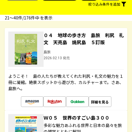
絞り込み条件を追加
21〜40件/176件中 を表示
０４ 地球の歩き方 島旅 利尻 礼
文 天売島 焼尻島 ５訂版
島旅
2026.02.13 発売
ようこそ！ 島の人たちが教えてくれた利尻・礼文の魅力を１
冊に凝縮。絶景スポットから遊び方、カルチャーまで。さあ、
島旅へ。
詳細を見る
Ｗ０５ 世界のすごい島３００
多彩な魅力あふれる世界と日本の島々を旅
の雑学とともに解説