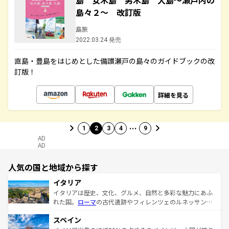
島 女木島 男木島 犬島～瀬戸内の
島々２～ 改訂版
島旅
2022.03.24 発売
直島・豊島をはじめとした備讃瀬戸の島々のガイドブックの改
訂版！
詳細を見る
…
1
2
3
4
9
AD
AD
人気の国と地域から探す
イタリア
イタリアは歴史、文化、グルメ、自然と多彩な魅力にあふ
れた国。
ローマ
の古代遺跡やフィレンツェのルネッサンス
美術、ヴェネツィアの運河など、歴史あるスポットはもち
スペイン
ろん、トスカーナの美しい田園風景やアマルフィ海岸の絶