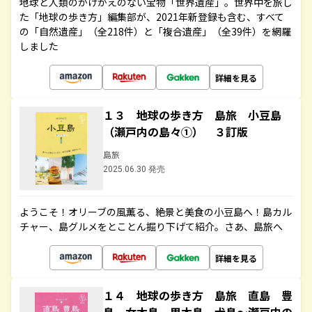
地球と人類のかけがえのない宝物「世界遺産」。世界中を旅し
た「地球の歩き方」編集部が、2021年新登録も含む、すべて
の「自然遺産」（全218件）と「複合遺産」（全39件）を網羅
しました
詳細を見る
１３ 地球の歩き方 島旅 小豆島
（瀬戸内の島々①） ３訂版
島旅
2025.06.30 発売
ようこそ！オリーブの風薫る、絶景と美食の小豆島へ！島カル
チャー、島グルメをとことん掘り下げて紹介。さあ、島旅へ
詳細を見る
１４ 地球の歩き方 島旅 直島 豊