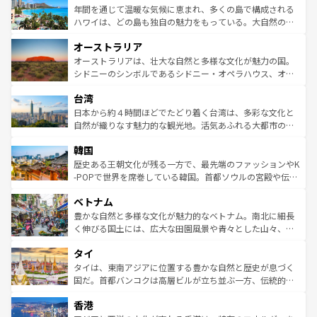
着のスイス情報は
コンテンツ一覧
を参照してほしい。
ンメントが詰まった刺激的なスポットだ。一方、アメリカ
年間を通じて温暖な気候に恵まれ、多くの島で構成される
西部には大自然が広がり、グランドキャニオンやイエロー
ハワイは、どの島も独自の魅力をもっている。大自然の神
ストーン国立公園といった絶景が堪能できる。さらに、南
秘を感じたいなら、火山が生み出した壮大な景観を誇るハ
オーストラリア
部のニューオーリンズでは、音楽と美食が融合した独特の
ワイ島は見逃せない。また、定番の観光地といえばオアフ
文化が魅力。旅行者はアメリカの各地域で異なる魅力を楽
島だが、静かな自然を求めるならマウイ島やカウアイ島が
オーストラリアは、壮大な自然と多様な文化が魅力の国。
しみながら、その多様性と豊かな歴史を感じることができ
おすすめ。エメラルドグリーンに輝く海をはじめ、豊かな
シドニーのシンボルであるシドニー・オペラハウス、オー
るだろう。車でのロードトリップや列車の旅も、アメリカ
文化や歴史が息づいている。「アロハスピリット」と呼ば
ストラリア東海岸北部に広がる大サンゴ礁地帯グレートバ
ならではの贅沢な旅のスタイルだ。 なお、新着のアメリカ
台湾
れるおもてなしの心で訪れる人々を迎えてくれるハワイの
リアリーフや大陸中央部にそびえるウルル（エアーズロッ
情報は
コンテンツ一覧
を参照してほしい。
人々、おいしいローカルフードやハワイアンミュージッ
ク）、タスマニアの美しい原生林やケアンズの熱帯雨林な
日本から約４時間ほどでたどり着く台湾は、多彩な文化と
ク、伝統的なフラダンスなど、すべてがハワイの魅力を彩
ど、見どころがたくさん。また、カフェやワイン、オージ
自然が織りなす魅力的な観光地。活気あふれる大都市の台
っている。訪れるたびに新しい発見と感動が待っているハ
ービーフなどの食文化も豊かで、美味しいものであふれて
北やノスタルジックな町並みが人気な九份（ジォウフェ
ワイを、存分に味わってほしい。 なお、新着のハワイ情報
韓国
いる。アクティビティも充実しており、サーフィンやダイ
ン）、静ひつな山岳地帯である台湾東部など、都市の喧騒
は
コンテンツ一覧
を参照してほしい。
ビング、ハイキングなど、アウトドア好きにはたまらな
と山間の静けさが共存しており、訪れる人に新しい発見と
歴史ある王朝文化が残る一方で、最先端のファッションやK
い。オーストラリアの多彩な魅力を存分に味わいつくそ
驚きをもたらしてくれる。また、奥深い台湾の食文化も魅
-POPで世界を席巻している韓国。首都ソウルの宮殿や伝統
う。 なお、新着のオーストラリア情報は
コンテンツ一覧
を
力で、夜市などの屋台グルメから高級料理、ヘルシーで美
家屋が並ぶエリアでは韓国の歴史と文化に浸ることがで
参照してほしい。
ベトナム
容にもいいと評判のスイーツなど、バラエティ豊かな料理
き、地方に足を延ばせば四季折々の自然美を楽しむことが
が味わえる。 なお、新着の台湾情報は
コンテンツ一覧
を参
できる。そして、キムチや焼肉、絶品のストリートフード
豊かな自然と多様な文化が魅力的なベトナム。南北に細長
照してほしい。
まで、さまざまな韓国料理が待っている。夜には、韓国な
く伸びる国土には、広大な田園風景や青々とした山々、世
らではのナイトライフも堪能できる。あたたかいホスピタ
界遺産に登録された壮大な自然景観が点在し、都市部では
タイ
リティに包まれながら、韓国の多彩な魅力を心ゆくまで味
急速な発展と共に伝統が息づく。ハノイの古い町並みやホ
わってみてほしい。 なお、新着の韓国情報は
コンテンツ一
ーチミン市のフランス統治時代の建物も、独特の雰囲気を
タイは、東南アジアに位置する豊かな自然と歴史が息づく
覧
を参照してほしい。
醸し出している。また、バラエティの豊かさとおいしさで
国だ。首都バンコクは高層ビルが立ち並ぶ一方、伝統的な
世界中の食通を魅了してやまないベトナム料理も魅力のひ
寺院や市場がいたるところに点在し、古きよき文化と現代
香港
とつ。フォーやバインミー、ベトナムコーヒーなどは、ぜ
の活気が交差している。北部ではチェンマイなどの山岳地