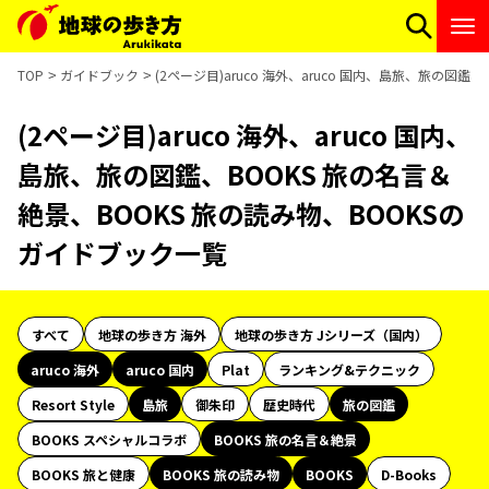
TOP
ガイドブック
(2ページ目)aruco 海外、aruco 国内、島旅、旅の図
(2ページ目)aruco 海外、aruco 国内、
島旅、旅の図鑑、BOOKS 旅の名言＆
絶景、BOOKS 旅の読み物、BOOKSの
ガイドブック一覧
すべて
地球の歩き方 海外
地球の歩き方 Jシリーズ（国内）
aruco 海外
aruco 国内
Plat
ランキング&テクニック
Resort Style
島旅
御朱印
歴史時代
旅の図鑑
BOOKS スペシャルコラボ
BOOKS 旅の名言＆絶景
BOOKS 旅と健康
BOOKS 旅の読み物
BOOKS
D-Books