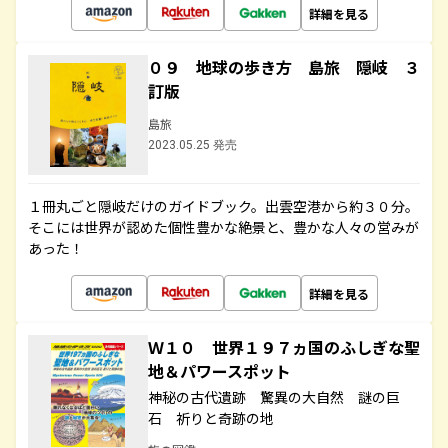
詳細を見る
０９ 地球の歩き方 島旅 隠岐 ３
訂版
島旅
2023.05.25 発売
１冊丸ごと隠岐だけのガイドブック。出雲空港から約３０分。
そこには世界が認めた個性豊かな絶景と、豊かな人々の営みが
あった！
詳細を見る
Ｗ１０ 世界１９７ヵ国のふしぎな聖
地＆パワースポット
神秘の古代遺跡 驚異の大自然 謎の巨
石 祈りと奇跡の地