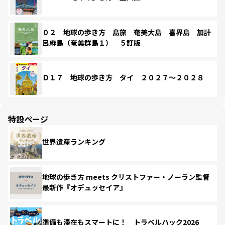
０２ 地球の歩き方 島旅 奄美大島 喜界島 加計
呂麻島（奄美群島１） ５訂版
Ｄ１７ 地球の歩き方 タイ ２０２７～２０２８
特設ページ
世界遺産ランキング
地球の歩き方 meets クリストファー・ノーラン監督
最新作『オデュッセイア』
準備も滞在もスマートに！ トラベルハック2026