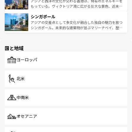
ひ現地で味わいたい。どの地域を訪れてもあたたかい人々
帯で自然と触れ合い、南部ではプーケットやクラビの美し
アジアと西洋の文化が交わる香港は、特有のエネルギーを
が旅行者を迎えてくれるので、きっと忘れられない旅にな
いビーチでリゾート気分を楽しむことができる。タイ料理
もっている。ヴィクトリア湾に広がる壮大な景色、近未来
るはずだ。 なお、新着のベトナム情報は
コンテンツ一覧
を
は世界的に有名で、屋台から高級レストランまで味覚を刺
的なアートスポット、そして歴史と現代が融合した町並
参照してほしい。
シンガポール
激する。気候は一年中温暖で、どの季節にも異なる楽しみ
み、どこを訪れても感動するはず。観光スポットが密集し
が待っている。親しみやすいタイの人々、仏教を中心とし
ており、効率よく見どころを回れるのも魅力。息をのむよ
アジアの交差点として多文化が融合した独自の魅力を放つ
た文化、そして多様な観光資源が、訪れる旅人を魅了し続
うな絶景から文化的な体験まで、香港を存分に楽しみ尽く
シンガポール。未来的な建築物が並ぶマリーナベイ、歴史
ける。 なお、新着のタイ情報は
コンテンツ一覧
を参照して
そう。 なお、新着の香港情報は
コンテンツ一覧
を参照して
と伝統を感じられるエスニックタウン、多数の緑豊かな公
ほしい。
ほしい。
園や自然保護区など、自然が調和した近代的な景観と文化
の多様性あふれるカラフルな町は、どこを歩いても新しい
国と地域
発見がある。さらに、治安のよさや充実した公共交通機関
も、旅行者にとっては魅力的なポイント。グルメも豊富
で、ホーカーズは地元の風情を楽しめる外せないスポット
ヨーロッパ
だ。訪れる人を飽きさせないシンガポールで、多様な魅力
を体感しよう。 なお、新着のシンガポール情報は
コンテン
ツ一覧
を参照してほしい。
北米
中南米
オセアニア