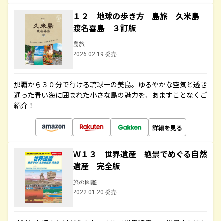
１２ 地球の歩き方 島旅 久米島
渡名喜島 ３訂版
島旅
2026.02.19 発売
那覇から３０分で行ける琉球一の美島。ゆるやかな空気と透き
通った青い海に囲まれた小さな島の魅力を、あますことなくご
紹介！
詳細を見る
Ｗ１３ 世界遺産 絶景でめぐる自然
遺産 完全版
旅の図鑑
2022.01.20 発売