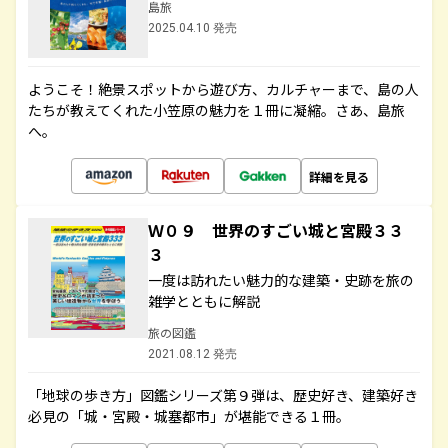
島旅
2025.04.10 発売
ようこそ！絶景スポットから遊び方、カルチャーまで、島の人
たちが教えてくれた小笠原の魅力を１冊に凝縮。さあ、島旅
へ。
詳細を見る
Ｗ０９ 世界のすごい城と宮殿３３
３
一度は訪れたい魅力的な建築・史跡を旅の
雑学とともに解説
旅の図鑑
2021.08.12 発売
「地球の歩き方」図鑑シリーズ第９弾は、歴史好き、建築好き
必見の「城・宮殿・城塞都市」が堪能できる１冊。