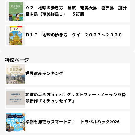
０２ 地球の歩き方 島旅 奄美大島 喜界島 加計
呂麻島（奄美群島１） ５訂版
Ｄ１７ 地球の歩き方 タイ ２０２７～２０２８
特設ページ
世界遺産ランキング
地球の歩き方 meets クリストファー・ノーラン監督
最新作『オデュッセイア』
準備も滞在もスマートに！ トラベルハック2026