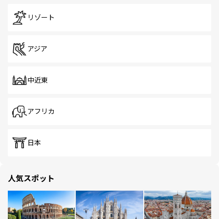
リゾート
アジア
中近東
アフリカ
日本
人気スポット