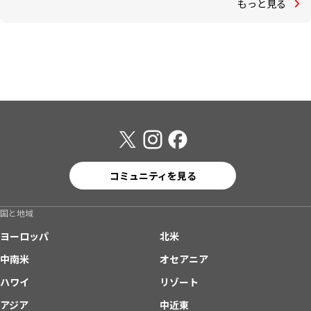
もっと見る
コミュニティを見る
国と地域
ヨーロッパ
北米
中南米
オセアニア
ハワイ
リゾート
アジア
中近東