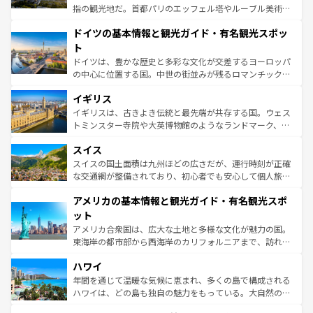
アートに溢れた街角から、地方では古代ローマ遺跡や中世
指の観光地だ。首都パリのエッフェル塔やルーブル美術館
の城塞都市、穏やかなビーチリゾートまで多彩な表情を見
といった象徴的なスポットから、田舎町の古風な美しさま
せる。地方によって風土や気候が異なるスペインはその個
ドイツの基本情報と観光ガイド・有名観光スポッ
で、幅広い魅力が詰まっている。華麗な宮殿、歴史的な大
性で訪れる人を魅了する。 なお、新着のスペイン情報は
コ
聖堂、美しいビーチ、そして豊かな自然が、訪れる者を心
ト
ンテンツ一覧
を参照してほしい。
から魅了する。また、フランスは美食の国としても知ら
ドイツは、豊かな歴史と多彩な文化が交差するヨーロッパ
れ、フランス料理はユネスコ無形文化遺産にも登録されて
の中心に位置する国。中世の街並みが残るロマンチック街
いる。シャンパンの発祥地であるランス、プロヴァンスの
道から、未来を先取りするようなモダンな都市まで多様な
香り高いラベンダー畑など、多彩な楽しみ方が可能だ。さ
イギリス
顔を持つこの国は、どこを歩いても飽きることがない。ベ
らに、パリ以外の地域にも魅力が溢れており、どの街角に
ルリンの文化的活気、バイエルン州のアルプスの絶景、そ
イギリスは、古きよき伝統と最先端が共存する国。ウェス
も豊かな歴史と文化が息づいている。パリ以外の個性あふ
してライン川沿いのワイン畑といった風景は必見。ビール
トミンスター寺院や大英博物館のようなランドマーク、歴
れる地方に足を運ぶとそれぞれで全く異なる文化を体験で
とソーセージを味わいながら地元の人と過ごす楽しい時間
史ある大学都市、美しい丘陵地帯や牧歌的な風景など、エ
きるだろう。 なお、新着のフランス情報は
コンテンツ一覧
スイス
は、お酒好きな人にはぜひ体験してほしい。 なお、新着の
リアごとに異なる魅力がある。また、優雅なアフタヌーン
を参照してほしい。
ドイツ情報は
コンテンツ一覧
を参照してほしい。
ティー、ビール好きにはたまらない英国パブ、サッカー観
スイスの国土面積は九州ほどの広さだが、運行時刻が正確
戦など、本場だからこそできる体験も豊富。イギリスを旅
な交通網が整備されており、初心者でも安心して個人旅行
して楽しみつくそう。 なお、新着のイギリス情報は
コンテ
を楽しめる。日本同様に時刻表どおりの旅が可能だ。中世
アメリカの基本情報と観光ガイド・有名観光スポ
ンツ一覧
を参照してほしい。
の建物がそのまま残る町や、スイスならではのユニークな
博物館もあり、アルプス観光だけでなく町歩きも満喫する
ット
ことができる。国民の所得が高いため物価も高いが、旅行
アメリカ合衆国は、広大な土地と多様な文化が魅力の国。
者向けの交通パス提供のサービスもあり、うまく活用すれ
東海岸の都市部から西海岸のカリフォルニアまで、訪れる
ば市内交通費無料で観光を楽しむこともできる。 なお、新
場所ごとに異なる風景と体験が待っている。ニューヨーク
着のスイス情報は
コンテンツ一覧
を参照してほしい。
ハワイ
のような巨大都市は、観光、ショッピング、エンターテイ
ンメントが詰まった刺激的なスポットだ。一方、アメリカ
年間を通じて温暖な気候に恵まれ、多くの島で構成される
西部には大自然が広がり、グランドキャニオンやイエロー
ハワイは、どの島も独自の魅力をもっている。大自然の神
ストーン国立公園といった絶景が堪能できる。さらに、南
秘を感じたいなら、火山が生み出した壮大な景観を誇るハ