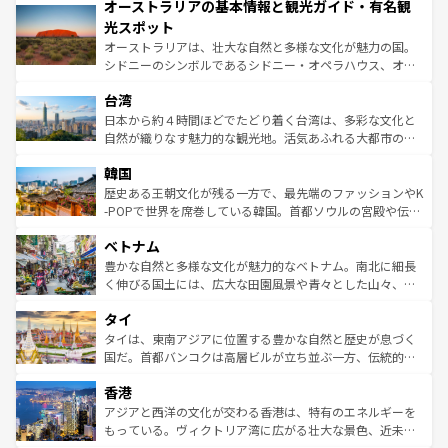
オーストラリアの基本情報と観光ガイド・有名観
部のニューオーリンズでは、音楽と美食が融合した独特の
ワイ島は見逃せない。また、定番の観光地といえばオアフ
文化が魅力。旅行者はアメリカの各地域で異なる魅力を楽
島だが、静かな自然を求めるならマウイ島やカウアイ島が
光スポット
しみながら、その多様性と豊かな歴史を感じることができ
おすすめ。エメラルドグリーンに輝く海をはじめ、豊かな
オーストラリアは、壮大な自然と多様な文化が魅力の国。
るだろう。車でのロードトリップや列車の旅も、アメリカ
文化や歴史が息づいている。「アロハスピリット」と呼ば
シドニーのシンボルであるシドニー・オペラハウス、オー
ならではの贅沢な旅のスタイルだ。 なお、新着のアメリカ
れるおもてなしの心で訪れる人々を迎えてくれるハワイの
ストラリア東海岸北部に広がる大サンゴ礁地帯グレートバ
情報は
コンテンツ一覧
を参照してほしい。
人々、おいしいローカルフードやハワイアンミュージッ
台湾
リアリーフや大陸中央部にそびえるウルル（エアーズロッ
ク、伝統的なフラダンスなど、すべてがハワイの魅力を彩
ク）、タスマニアの美しい原生林やケアンズの熱帯雨林な
日本から約４時間ほどでたどり着く台湾は、多彩な文化と
っている。訪れるたびに新しい発見と感動が待っているハ
ど、見どころがたくさん。また、カフェやワイン、オージ
自然が織りなす魅力的な観光地。活気あふれる大都市の台
ワイを、存分に味わってほしい。 なお、新着のハワイ情報
ービーフなどの食文化も豊かで、美味しいものであふれて
北やノスタルジックな町並みが人気な九份（ジォウフェ
は
コンテンツ一覧
を参照してほしい。
韓国
いる。アクティビティも充実しており、サーフィンやダイ
ン）、静ひつな山岳地帯である台湾東部など、都市の喧騒
ビング、ハイキングなど、アウトドア好きにはたまらな
と山間の静けさが共存しており、訪れる人に新しい発見と
歴史ある王朝文化が残る一方で、最先端のファッションやK
い。オーストラリアの多彩な魅力を存分に味わいつくそ
驚きをもたらしてくれる。また、奥深い台湾の食文化も魅
-POPで世界を席巻している韓国。首都ソウルの宮殿や伝統
う。 なお、新着のオーストラリア情報は
コンテンツ一覧
を
力で、夜市などの屋台グルメから高級料理、ヘルシーで美
家屋が並ぶエリアでは韓国の歴史と文化に浸ることがで
参照してほしい。
ベトナム
容にもいいと評判のスイーツなど、バラエティ豊かな料理
き、地方に足を延ばせば四季折々の自然美を楽しむことが
が味わえる。 なお、新着の台湾情報は
コンテンツ一覧
を参
できる。そして、キムチや焼肉、絶品のストリートフード
豊かな自然と多様な文化が魅力的なベトナム。南北に細長
照してほしい。
まで、さまざまな韓国料理が待っている。夜には、韓国な
く伸びる国土には、広大な田園風景や青々とした山々、世
らではのナイトライフも堪能できる。あたたかいホスピタ
界遺産に登録された壮大な自然景観が点在し、都市部では
タイ
リティに包まれながら、韓国の多彩な魅力を心ゆくまで味
急速な発展と共に伝統が息づく。ハノイの古い町並みやホ
わってみてほしい。 なお、新着の韓国情報は
コンテンツ一
ーチミン市のフランス統治時代の建物も、独特の雰囲気を
タイは、東南アジアに位置する豊かな自然と歴史が息づく
覧
を参照してほしい。
醸し出している。また、バラエティの豊かさとおいしさで
国だ。首都バンコクは高層ビルが立ち並ぶ一方、伝統的な
世界中の食通を魅了してやまないベトナム料理も魅力のひ
寺院や市場がいたるところに点在し、古きよき文化と現代
香港
とつ。フォーやバインミー、ベトナムコーヒーなどは、ぜ
の活気が交差している。北部ではチェンマイなどの山岳地
ひ現地で味わいたい。どの地域を訪れてもあたたかい人々
帯で自然と触れ合い、南部ではプーケットやクラビの美し
アジアと西洋の文化が交わる香港は、特有のエネルギーを
が旅行者を迎えてくれるので、きっと忘れられない旅にな
いビーチでリゾート気分を楽しむことができる。タイ料理
もっている。ヴィクトリア湾に広がる壮大な景色、近未来
るはずだ。 なお、新着のベトナム情報は
コンテンツ一覧
を
は世界的に有名で、屋台から高級レストランまで味覚を刺
的なアートスポット、そして歴史と現代が融合した町並