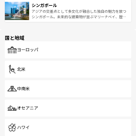
参照してほしい。
シンガポール
激する。気候は一年中温暖で、どの季節にも異なる楽しみ
み、どこを訪れても感動するはず。観光スポットが密集し
が待っている。親しみやすいタイの人々、仏教を中心とし
ており、効率よく見どころを回れるのも魅力。息をのむよ
アジアの交差点として多文化が融合した独自の魅力を放つ
た文化、そして多様な観光資源が、訪れる旅人を魅了し続
うな絶景から文化的な体験まで、香港を存分に楽しみ尽く
シンガポール。未来的な建築物が並ぶマリーナベイ、歴史
ける。 なお、新着のタイ情報は
コンテンツ一覧
を参照して
そう。 なお、新着の香港情報は
コンテンツ一覧
を参照して
と伝統を感じられるエスニックタウン、多数の緑豊かな公
ほしい。
ほしい。
園や自然保護区など、自然が調和した近代的な景観と文化
の多様性あふれるカラフルな町は、どこを歩いても新しい
国と地域
発見がある。さらに、治安のよさや充実した公共交通機関
も、旅行者にとっては魅力的なポイント。グルメも豊富
で、ホーカーズは地元の風情を楽しめる外せないスポット
ヨーロッパ
だ。訪れる人を飽きさせないシンガポールで、多様な魅力
を体感しよう。 なお、新着のシンガポール情報は
コンテン
ツ一覧
を参照してほしい。
北米
中南米
オセアニア
ハワイ