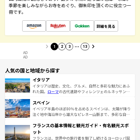
季節を楽しみながらお寺をめぐり、御朱印を頂くのに役立つ一
冊です。
詳細を見る
…
1
2
3
13
AD
AD
人気の国と地域から探す
イタリア
イタリアは歴史、文化、グルメ、自然と多彩な魅力にあふ
れた国。
ローマ
の古代遺跡やフィレンツェのルネッサンス
美術、ヴェネツィアの運河など、歴史あるスポットはもち
スペイン
ろん、トスカーナの美しい田園風景やアマルフィ海岸の絶
景など、自然景観も見逃せない。観光の合間には、本場の
イベリア半島のほぼ80％を占めるスペインは、太陽が降り
ピザやパスタなど、絶品のイタリア料理を堪能することも
注ぐ地中海沿岸から雄大なピレネー山脈まで、多彩な自然
できる。朝目覚めてから夜眠るまで、すべての瞬間を楽し
と文化が詰まったヨーロッパ屈指の旅行先だ。多様な地域
フランスの基本情報と観光ガイド・有名観光スポ
ませてくれるイタリアで、忘れられない旅をしてみよう！
文化が根付くこの国では、情熱的なフラメンコ、熱気あふ
なお、新着のイタリア情報は
コンテンツ一覧
を参照してほ
れる闘牛、そして美味しいタパスが生活の一部となってい
ット
しい。
る。首都マドリードの洗練された雰囲気や、バルセロナの
フランスは、世界中の旅行者を魅了し続けるヨーロッパ屈