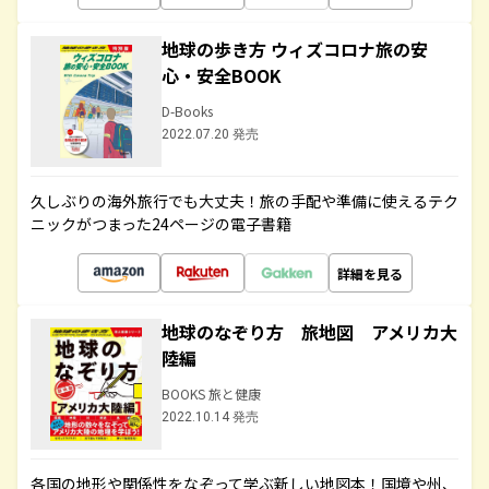
地球の歩き方 ウィズコロナ旅の安
心・安全BOOK
D-Books
2022.07.20 発売
久しぶりの海外旅行でも大丈夫！旅の手配や準備に使えるテク
ニックがつまった24ページの電子書籍
詳細を見る
地球のなぞり方 旅地図 アメリカ大
陸編
BOOKS 旅と健康
2022.10.14 発売
各国の地形や関係性をなぞって学ぶ新しい地図本！国境や州、