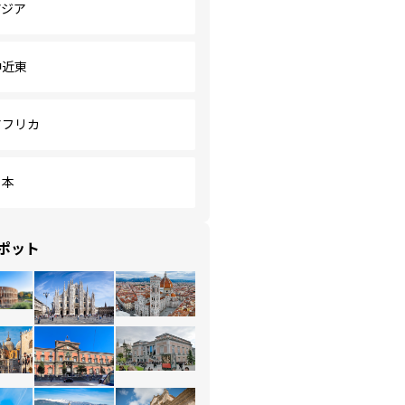
アジア
中近東
アフリカ
日本
ポット