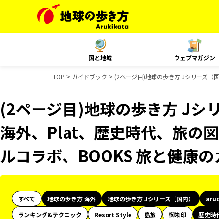
国と地域
ウェブマガジン
TOP
ガイドブック
(2ページ目)地球の歩き方 Jシリーズ（国
(2ページ目)地球の歩き方 Jシリ
海外、Plat、歴史時代、旅の図
ルコラボ、BOOKS 旅と健康
すべて
地球の歩き方 海外
地球の歩き方 Jシリーズ（国内）
aru
ランキング&テクニック
Resort Style
島旅
御朱印
歴史時