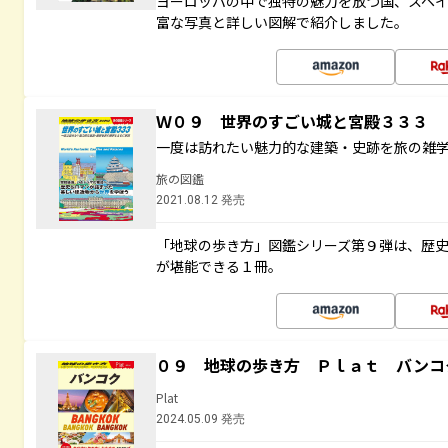
ヨーロッパの中で独特の魅力を放つ国、スペ
富な写真と詳しい図解で紹介しました。
Ｗ０９ 世界のすごい城と宮殿３３３
一度は訪れたい魅力的な建築・史跡を旅の雑
旅の図鑑
2021.08.12 発売
「地球の歩き方」図鑑シリーズ第９弾は、歴
が堪能できる１冊。
０９ 地球の歩き方 Ｐｌａｔ バンコ
Plat
2024.05.09 発売