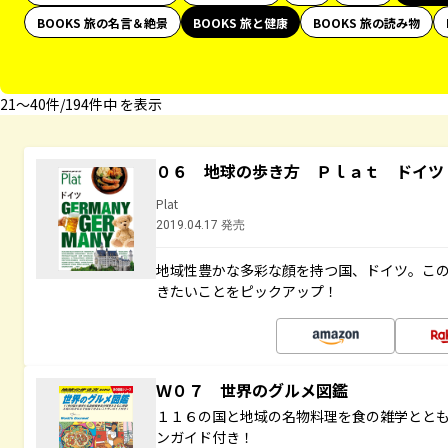
BOOKS 旅の名言＆絶景
BOOKS 旅と健康
BOOKS 旅の読み物
21〜40件/194件中 を表示
０６ 地球の歩き方 Ｐｌａｔ ドイツ
Plat
2019.04.17 発売
地域性豊かな多彩な顔を持つ国、ドイツ。こ
きたいことをピックアップ！
Ｗ０７ 世界のグルメ図鑑
１１６の国と地域の名物料理を食の雑学とと
ンガイド付き！