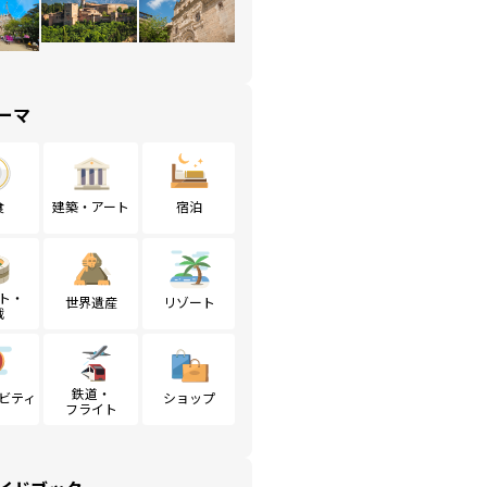
ーマ
食
建築・アート
宿泊
ト・
世界遺産
リゾート
戦
鉄道・
ビティ
ショップ
フライト