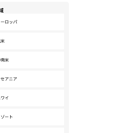
域
ヨーロッパ
北米
中南米
オセアニア
ハワイ
リゾート