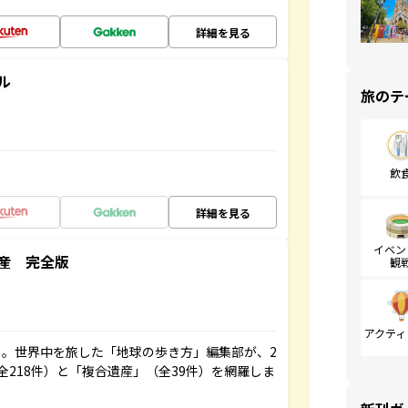
詳細を見る
ル
旅のテ
飲
詳細を見る
イベン
産 完全版
観
アクティ
。世界中を旅した「地球の歩き方」編集部が、2
全218件）と「複合遺産」（全39件）を網羅しま