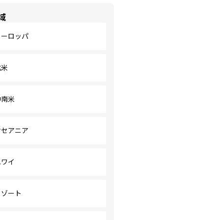
域
ヨーロッパ
北米
中南米
オセアニア
ハワイ
リゾート