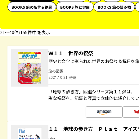
BOOKS 旅の名言＆絶景
BOOKS 旅と健康
BOOKS 旅の読み物
21〜40件/155件中 を表示
Ｗ１１ 世界の祝祭
歴史と文化に彩られた世界のお祭り＆祝日を
旅の図鑑
2021.10.21 発売
「地球の歩き方」図鑑シリーズ第１１弾は、
彩な祝祭を、記事と写真で立体的に紹介して
１１ 地球の歩き方 Ｐｌａｔ アイス
Plat