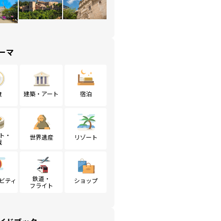
ーマ
食
建築・アート
宿泊
ト・
世界遺産
リゾート
戦
鉄道・
ビティ
ショップ
フライト