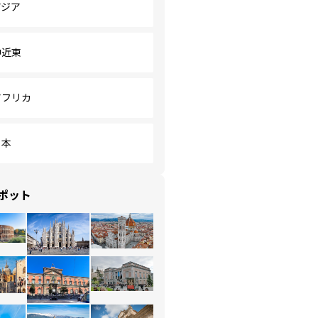
アジア
中近東
アフリカ
日本
ポット