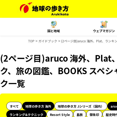
国と地域
ウェブマガジン
TOP
ガイドブック
(2ページ目)aruco 海外、Plat、
(2ページ目)aruco 海外、Pl
ク、旅の図鑑、BOOKS スペ
ク一覧
すべて
地球の歩き方 海外
地球の歩き方 Jシリーズ（国内）
aru
ランキング&テクニック
Resort Style
島旅
御朱印
歴史時