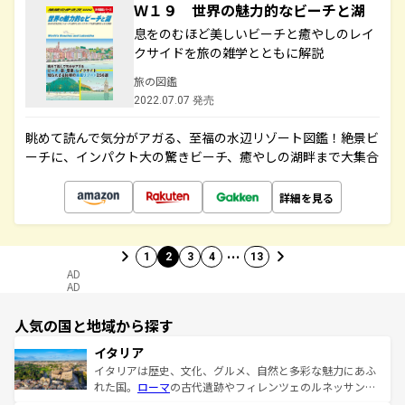
Ｗ１９ 世界の魅力的なビーチと湖
息をのむほど美しいビーチと癒やしのレイ
クサイドを旅の雑学とともに解説
旅の図鑑
2022.07.07 発売
眺めて読んで気分がアガる、至福の水辺リゾート図鑑！絶景ビ
ーチに、インパクト大の驚きビーチ、癒やしの湖畔まで大集合
詳細を見る
…
1
2
3
4
13
AD
AD
人気の国と地域から探す
イタリア
イタリアは歴史、文化、グルメ、自然と多彩な魅力にあふ
れた国。
ローマ
の古代遺跡やフィレンツェのルネッサンス
美術、ヴェネツィアの運河など、歴史あるスポットはもち