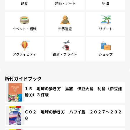
飲食
建築・アート
宿泊
イベント・観戦
世界遺産
リゾート
アクティビティ
鉄道・フライト
ショップ
新刊ガイドブック
１５ 地球の歩き方 島旅 伊豆大島 利島（伊豆諸
島①）３訂版
Ｃ０２ 地球の歩き方 ハワイ島 ２０２７～２０２
８