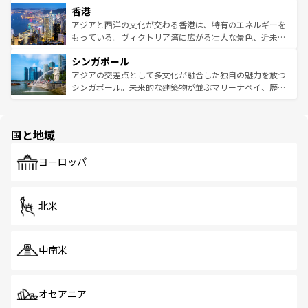
香港
とつ。フォーやバインミー、ベトナムコーヒーなどは、ぜ
の活気が交差している。北部ではチェンマイなどの山岳地
ひ現地で味わいたい。どの地域を訪れてもあたたかい人々
帯で自然と触れ合い、南部ではプーケットやクラビの美し
アジアと西洋の文化が交わる香港は、特有のエネルギーを
が旅行者を迎えてくれるので、きっと忘れられない旅にな
いビーチでリゾート気分を楽しむことができる。タイ料理
もっている。ヴィクトリア湾に広がる壮大な景色、近未来
るはずだ。 なお、新着のベトナム情報は
コンテンツ一覧
を
は世界的に有名で、屋台から高級レストランまで味覚を刺
的なアートスポット、そして歴史と現代が融合した町並
参照してほしい。
シンガポール
激する。気候は一年中温暖で、どの季節にも異なる楽しみ
み、どこを訪れても感動するはず。観光スポットが密集し
が待っている。親しみやすいタイの人々、仏教を中心とし
ており、効率よく見どころを回れるのも魅力。息をのむよ
アジアの交差点として多文化が融合した独自の魅力を放つ
た文化、そして多様な観光資源が、訪れる旅人を魅了し続
うな絶景から文化的な体験まで、香港を存分に楽しみ尽く
シンガポール。未来的な建築物が並ぶマリーナベイ、歴史
ける。 なお、新着のタイ情報は
コンテンツ一覧
を参照して
そう。 なお、新着の香港情報は
コンテンツ一覧
を参照して
と伝統を感じられるエスニックタウン、多数の緑豊かな公
ほしい。
ほしい。
園や自然保護区など、自然が調和した近代的な景観と文化
の多様性あふれるカラフルな町は、どこを歩いても新しい
国と地域
発見がある。さらに、治安のよさや充実した公共交通機関
も、旅行者にとっては魅力的なポイント。グルメも豊富
で、ホーカーズは地元の風情を楽しめる外せないスポット
ヨーロッパ
だ。訪れる人を飽きさせないシンガポールで、多様な魅力
を体感しよう。 なお、新着のシンガポール情報は
コンテン
ツ一覧
を参照してほしい。
北米
中南米
オセアニア