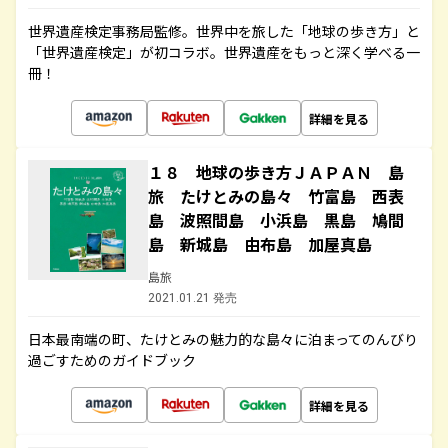
世界遺産検定事務局監修。世界中を旅した「地球の歩き方」と
「世界遺産検定」が初コラボ。世界遺産をもっと深く学べる一
冊！
詳細を見る
１８ 地球の歩き方ＪＡＰＡＮ 島
旅 たけとみの島々 竹富島 西表
島 波照間島 小浜島 黒島 鳩間
島 新城島 由布島 加屋真島
島旅
2021.01.21 発売
日本最南端の町、たけとみの魅力的な島々に泊まってのんびり
過ごすためのガイドブック
詳細を見る