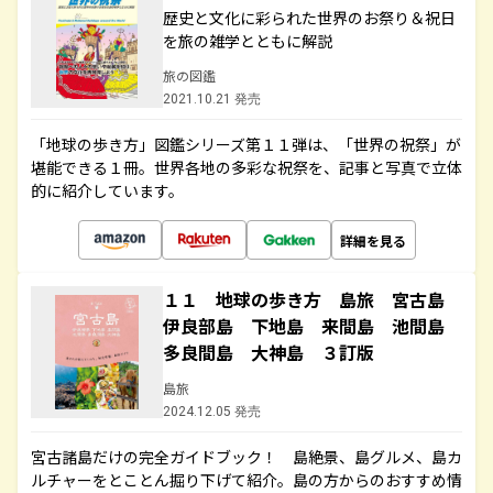
歴史と文化に彩られた世界のお祭り＆祝日
を旅の雑学とともに解説
旅の図鑑
2021.10.21 発売
「地球の歩き方」図鑑シリーズ第１１弾は、「世界の祝祭」が
堪能できる１冊。世界各地の多彩な祝祭を、記事と写真で立体
的に紹介しています。
詳細を見る
１１ 地球の歩き方 島旅 宮古島
伊良部島 下地島 来間島 池間島
多良間島 大神島 ３訂版
島旅
2024.12.05 発売
宮古諸島だけの完全ガイドブック！ 島絶景、島グルメ、島カ
ルチャーをとことん掘り下げて紹介。島の方からのおすすめ情