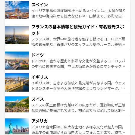
スペイン
ろん、トスカーナの美しい田園風景やアマルフィ海岸の絶
景など、自然景観も見逃せない。観光の合間には、本場の
イベリア半島のほぼ80％を占めるスペインは、太陽が降り
ピザやパスタなど、絶品のイタリア料理を堪能することも
注ぐ地中海沿岸から雄大なピレネー山脈まで、多彩な自然
できる。朝目覚めてから夜眠るまで、すべての瞬間を楽し
と文化が詰まったヨーロッパ屈指の旅行先だ。多様な地域
フランスの基本情報と観光ガイド・有名観光スポ
ませてくれるイタリアで、忘れられない旅をしてみよう！
文化が根付くこの国では、情熱的なフラメンコ、熱気あふ
なお、新着のイタリア情報は
コンテンツ一覧
を参照してほ
れる闘牛、そして美味しいタパスが生活の一部となってい
ット
しい。
る。首都マドリードの洗練された雰囲気や、バルセロナの
フランスは、世界中の旅行者を魅了し続けるヨーロッパ屈
アートに溢れた街角から、地方では古代ローマ遺跡や中世
指の観光地だ。首都パリのエッフェル塔やルーブル美術館
の城塞都市、穏やかなビーチリゾートまで多彩な表情を見
といった象徴的なスポットから、田舎町の古風な美しさま
せる。地方によって風土や気候が異なるスペインはその個
ドイツ
で、幅広い魅力が詰まっている。華麗な宮殿、歴史的な大
性で訪れる人を魅了する。 なお、新着のスペイン情報は
コ
聖堂、美しいビーチ、そして豊かな自然が、訪れる者を心
ドイツは、豊かな歴史と多彩な文化が交差するヨーロッパ
ンテンツ一覧
を参照してほしい。
から魅了する。また、フランスは美食の国としても知ら
の中心に位置する国。中世の街並みが残るロマンチック街
れ、フランス料理はユネスコ無形文化遺産にも登録されて
道から、未来を先取りするようなモダンな都市まで多様な
イギリス
いる。シャンパンの発祥地であるランス、プロヴァンスの
顔を持つこの国は、どこを歩いても飽きることがない。ベ
香り高いラベンダー畑など、多彩な楽しみ方が可能だ。さ
ルリンの文化的活気、バイエルン州のアルプスの絶景、そ
イギリスは、古きよき伝統と最先端が共存する国。ウェス
らに、パリ以外の地域にも魅力が溢れており、どの街角に
してライン川沿いのワイン畑といった風景は必見。ビール
トミンスター寺院や大英博物館のようなランドマーク、歴
も豊かな歴史と文化が息づいている。パリ以外の個性あふ
とソーセージを味わいながら地元の人と過ごす楽しい時間
史ある大学都市、美しい丘陵地帯や牧歌的な風景など、エ
れる地方に足を運ぶとそれぞれで全く異なる文化を体験で
スイス
は、お酒好きな人にはぜひ体験してほしい。 なお、新着の
リアごとに異なる魅力がある。また、優雅なアフタヌーン
きるだろう。 なお、新着のフランス情報は
コンテンツ一覧
ドイツ情報は
コンテンツ一覧
を参照してほしい。
ティー、ビール好きにはたまらない英国パブ、サッカー観
スイスの国土面積は九州ほどの広さだが、運行時刻が正確
を参照してほしい。
戦など、本場だからこそできる体験も豊富。イギリスを旅
な交通網が整備されており、初心者でも安心して個人旅行
して楽しみつくそう。 なお、新着のイギリス情報は
コンテ
を楽しめる。日本同様に時刻表どおりの旅が可能だ。中世
アメリカ
ンツ一覧
を参照してほしい。
の建物がそのまま残る町や、スイスならではのユニークな
博物館もあり、アルプス観光だけでなく町歩きも満喫する
アメリカ合衆国は、広大な土地と多様な文化が魅力の国。
ことができる。国民の所得が高いため物価も高いが、旅行
東海岸の都市部から西海岸のカリフォルニアまで、訪れる