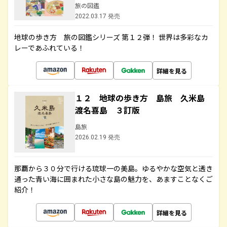
旅の図鑑
2022.03.17 発売
地球の歩き方 旅の図鑑シリーズ 第１２弾！ 世界は多彩なカ
レーであふれている！
詳細を見る
１２ 地球の歩き方 島旅 久米島
渡名喜島 ３訂版
島旅
2026.02.19 発売
那覇から３０分で行ける琉球一の美島。ゆるやかな空気と透き
通った青い海に囲まれた小さな島の魅力を、あますことなくご
紹介！
詳細を見る