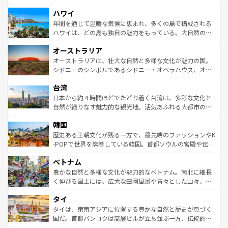
者向けの交通パス提供のサービスもあり、うまく活用すれ
場所ごとに異なる風景と体験が待っている。ニューヨーク
ハワイ
ば市内交通費無料で観光を楽しむこともできる。 なお、新
のような巨大都市は、観光、ショッピング、エンターテイ
着のスイス情報は
コンテンツ一覧
を参照してほしい。
ンメントが詰まった刺激的なスポットだ。一方、アメリカ
年間を通じて温暖な気候に恵まれ、多くの島で構成される
西部には大自然が広がり、グランドキャニオンやイエロー
ハワイは、どの島も独自の魅力をもっている。大自然の神
ストーン国立公園といった絶景が堪能できる。さらに、南
秘を感じたいなら、火山が生み出した壮大な景観を誇るハ
オーストラリア
部のニューオーリンズでは、音楽と美食が融合した独特の
ワイ島は見逃せない。また、定番の観光地といえばオアフ
文化が魅力。旅行者はアメリカの各地域で異なる魅力を楽
島だが、静かな自然を求めるならマウイ島やカウアイ島が
オーストラリアは、壮大な自然と多様な文化が魅力の国。
しみながら、その多様性と豊かな歴史を感じることができ
おすすめ。エメラルドグリーンに輝く海をはじめ、豊かな
シドニーのシンボルであるシドニー・オペラハウス、オー
るだろう。車でのロードトリップや列車の旅も、アメリカ
文化や歴史が息づいている。「アロハスピリット」と呼ば
ストラリア東海岸北部に広がる大サンゴ礁地帯グレートバ
ならではの贅沢な旅のスタイルだ。 なお、新着のアメリカ
台湾
れるおもてなしの心で訪れる人々を迎えてくれるハワイの
リアリーフや大陸中央部にそびえるウルル（エアーズロッ
情報は
コンテンツ一覧
を参照してほしい。
人々、おいしいローカルフードやハワイアンミュージッ
ク）、タスマニアの美しい原生林やケアンズの熱帯雨林な
日本から約４時間ほどでたどり着く台湾は、多彩な文化と
ク、伝統的なフラダンスなど、すべてがハワイの魅力を彩
ど、見どころがたくさん。また、カフェやワイン、オージ
自然が織りなす魅力的な観光地。活気あふれる大都市の台
っている。訪れるたびに新しい発見と感動が待っているハ
ービーフなどの食文化も豊かで、美味しいものであふれて
北やノスタルジックな町並みが人気な九份（ジォウフェ
ワイを、存分に味わってほしい。 なお、新着のハワイ情報
韓国
いる。アクティビティも充実しており、サーフィンやダイ
ン）、静ひつな山岳地帯である台湾東部など、都市の喧騒
は
コンテンツ一覧
を参照してほしい。
ビング、ハイキングなど、アウトドア好きにはたまらな
と山間の静けさが共存しており、訪れる人に新しい発見と
歴史ある王朝文化が残る一方で、最先端のファッションやK
い。オーストラリアの多彩な魅力を存分に味わいつくそ
驚きをもたらしてくれる。また、奥深い台湾の食文化も魅
-POPで世界を席巻している韓国。首都ソウルの宮殿や伝統
う。 なお、新着のオーストラリア情報は
コンテンツ一覧
を
力で、夜市などの屋台グルメから高級料理、ヘルシーで美
家屋が並ぶエリアでは韓国の歴史と文化に浸ることがで
参照してほしい。
ベトナム
容にもいいと評判のスイーツなど、バラエティ豊かな料理
き、地方に足を延ばせば四季折々の自然美を楽しむことが
が味わえる。 なお、新着の台湾情報は
コンテンツ一覧
を参
できる。そして、キムチや焼肉、絶品のストリートフード
豊かな自然と多様な文化が魅力的なベトナム。南北に細長
照してほしい。
まで、さまざまな韓国料理が待っている。夜には、韓国な
く伸びる国土には、広大な田園風景や青々とした山々、世
らではのナイトライフも堪能できる。あたたかいホスピタ
界遺産に登録された壮大な自然景観が点在し、都市部では
タイ
リティに包まれながら、韓国の多彩な魅力を心ゆくまで味
急速な発展と共に伝統が息づく。ハノイの古い町並みやホ
わってみてほしい。 なお、新着の韓国情報は
コンテンツ一
ーチミン市のフランス統治時代の建物も、独特の雰囲気を
タイは、東南アジアに位置する豊かな自然と歴史が息づく
覧
を参照してほしい。
醸し出している。また、バラエティの豊かさとおいしさで
国だ。首都バンコクは高層ビルが立ち並ぶ一方、伝統的な
世界中の食通を魅了してやまないベトナム料理も魅力のひ
寺院や市場がいたるところに点在し、古きよき文化と現代