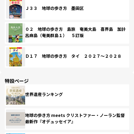
Ｊ３３ 地球の歩き方 墨田区
０２ 地球の歩き方 島旅 奄美大島 喜界島 加計
呂麻島（奄美群島１） ５訂版
Ｄ１７ 地球の歩き方 タイ ２０２７～２０２８
特設ページ
世界遺産ランキング
地球の歩き方 meets クリストファー・ノーラン監督
最新作『オデュッセイア』