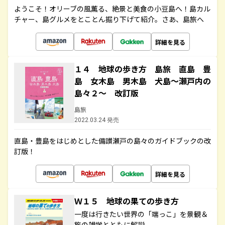
ようこそ！オリーブの風薫る、絶景と美食の小豆島へ！島カル
チャー、島グルメをとことん掘り下げて紹介。さあ、島旅へ
詳細を見る
１４ 地球の歩き方 島旅 直島 豊
島 女木島 男木島 犬島～瀬戸内の
島々２～ 改訂版
島旅
2022.03.24 発売
直島・豊島をはじめとした備讃瀬戸の島々のガイドブックの改
訂版！
詳細を見る
Ｗ１５ 地球の果ての歩き方
一度は行きたい世界の「端っこ」を景観＆
旅の雑学とともに解説