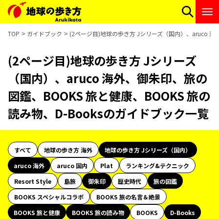
TOP
ガイドブック
(2ページ目)地球の歩き方 Jシリーズ（国内）、aruco 
(2ページ目)地球の歩き方 Jシリーズ
（国内）、aruco 海外、御朱印、旅の
図鑑、BOOKS 旅と健康、BOOKS 旅の
読み物、D-Booksのガイドブック一覧
すべて
地球の歩き方 海外
地球の歩き方 Jシリーズ（国内）
aruco 海外
aruco 国内
Plat
ランキング&テクニック
Resort Style
島旅
御朱印
歴史時代
旅の図鑑
BOOKS スペシャルコラボ
BOOKS 旅の名言＆絶景
BOOKS 旅と健康
BOOKS 旅の読み物
BOOKS
D-Books