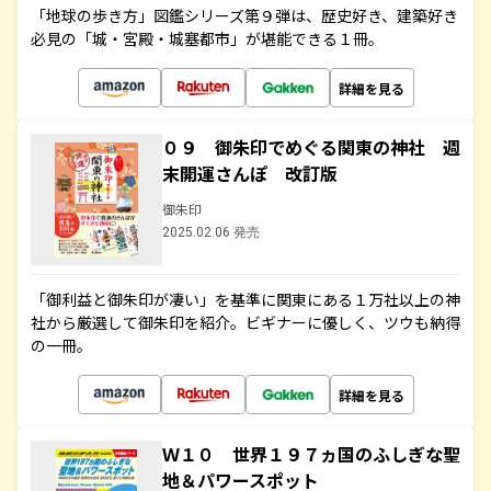
「地球の歩き方」図鑑シリーズ第９弾は、歴史好き、建築好き
必見の「城・宮殿・城塞都市」が堪能できる１冊。
詳細を見る
０９ 御朱印でめぐる関東の神社 週
末開運さんぽ 改訂版
御朱印
2025.02.06 発売
「御利益と御朱印が凄い」を基準に関東にある１万社以上の神
社から厳選して御朱印を紹介。ビギナーに優しく、ツウも納得
の一冊。
詳細を見る
Ｗ１０ 世界１９７ヵ国のふしぎな聖
地＆パワースポット