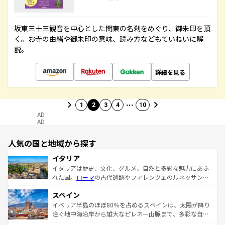
坂東三十三観音を中心とした関東の名刹をめぐり、御朱印を頂
く。お寺の由緒や御朱印の意味、読み方などもていねいに解
説。
詳細を見る
…
1
2
3
4
10
AD
AD
人気の国と地域から探す
イタリア
イタリアは歴史、文化、グルメ、自然と多彩な魅力にあふ
れた国。
ローマ
の古代遺跡やフィレンツェのルネッサンス
美術、ヴェネツィアの運河など、歴史あるスポットはもち
スペイン
ろん、トスカーナの美しい田園風景やアマルフィ海岸の絶
景など、自然景観も見逃せない。観光の合間には、本場の
イベリア半島のほぼ80％を占めるスペインは、太陽が降り
ピザやパスタなど、絶品のイタリア料理を堪能することも
注ぐ地中海沿岸から雄大なピレネー山脈まで、多彩な自然
できる。朝目覚めてから夜眠るまで、すべての瞬間を楽し
と文化が詰まったヨーロッパ屈指の旅行先だ。多様な地域