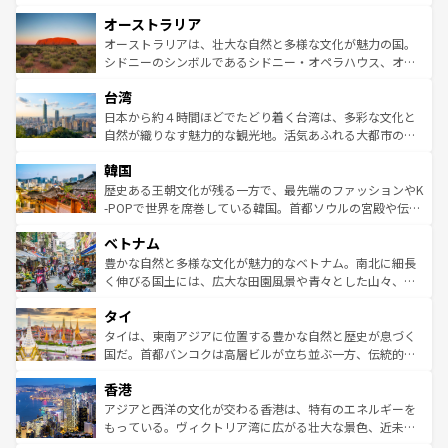
ストーン国立公園といった絶景が堪能できる。さらに、南
秘を感じたいなら、火山が生み出した壮大な景観を誇るハ
オーストラリア
部のニューオーリンズでは、音楽と美食が融合した独特の
ワイ島は見逃せない。また、定番の観光地といえばオアフ
文化が魅力。旅行者はアメリカの各地域で異なる魅力を楽
島だが、静かな自然を求めるならマウイ島やカウアイ島が
オーストラリアは、壮大な自然と多様な文化が魅力の国。
しみながら、その多様性と豊かな歴史を感じることができ
おすすめ。エメラルドグリーンに輝く海をはじめ、豊かな
シドニーのシンボルであるシドニー・オペラハウス、オー
るだろう。車でのロードトリップや列車の旅も、アメリカ
文化や歴史が息づいている。「アロハスピリット」と呼ば
ストラリア東海岸北部に広がる大サンゴ礁地帯グレートバ
ならではの贅沢な旅のスタイルだ。 なお、新着のアメリカ
台湾
れるおもてなしの心で訪れる人々を迎えてくれるハワイの
リアリーフや大陸中央部にそびえるウルル（エアーズロッ
情報は
コンテンツ一覧
を参照してほしい。
人々、おいしいローカルフードやハワイアンミュージッ
ク）、タスマニアの美しい原生林やケアンズの熱帯雨林な
日本から約４時間ほどでたどり着く台湾は、多彩な文化と
ク、伝統的なフラダンスなど、すべてがハワイの魅力を彩
ど、見どころがたくさん。また、カフェやワイン、オージ
自然が織りなす魅力的な観光地。活気あふれる大都市の台
っている。訪れるたびに新しい発見と感動が待っているハ
ービーフなどの食文化も豊かで、美味しいものであふれて
北やノスタルジックな町並みが人気な九份（ジォウフェ
ワイを、存分に味わってほしい。 なお、新着のハワイ情報
韓国
いる。アクティビティも充実しており、サーフィンやダイ
ン）、静ひつな山岳地帯である台湾東部など、都市の喧騒
は
コンテンツ一覧
を参照してほしい。
ビング、ハイキングなど、アウトドア好きにはたまらな
と山間の静けさが共存しており、訪れる人に新しい発見と
歴史ある王朝文化が残る一方で、最先端のファッションやK
い。オーストラリアの多彩な魅力を存分に味わいつくそ
驚きをもたらしてくれる。また、奥深い台湾の食文化も魅
-POPで世界を席巻している韓国。首都ソウルの宮殿や伝統
う。 なお、新着のオーストラリア情報は
コンテンツ一覧
を
力で、夜市などの屋台グルメから高級料理、ヘルシーで美
家屋が並ぶエリアでは韓国の歴史と文化に浸ることがで
参照してほしい。
ベトナム
容にもいいと評判のスイーツなど、バラエティ豊かな料理
き、地方に足を延ばせば四季折々の自然美を楽しむことが
が味わえる。 なお、新着の台湾情報は
コンテンツ一覧
を参
できる。そして、キムチや焼肉、絶品のストリートフード
豊かな自然と多様な文化が魅力的なベトナム。南北に細長
照してほしい。
まで、さまざまな韓国料理が待っている。夜には、韓国な
く伸びる国土には、広大な田園風景や青々とした山々、世
らではのナイトライフも堪能できる。あたたかいホスピタ
界遺産に登録された壮大な自然景観が点在し、都市部では
タイ
リティに包まれながら、韓国の多彩な魅力を心ゆくまで味
急速な発展と共に伝統が息づく。ハノイの古い町並みやホ
わってみてほしい。 なお、新着の韓国情報は
コンテンツ一
ーチミン市のフランス統治時代の建物も、独特の雰囲気を
タイは、東南アジアに位置する豊かな自然と歴史が息づく
覧
を参照してほしい。
醸し出している。また、バラエティの豊かさとおいしさで
国だ。首都バンコクは高層ビルが立ち並ぶ一方、伝統的な
世界中の食通を魅了してやまないベトナム料理も魅力のひ
寺院や市場がいたるところに点在し、古きよき文化と現代
香港
とつ。フォーやバインミー、ベトナムコーヒーなどは、ぜ
の活気が交差している。北部ではチェンマイなどの山岳地
ひ現地で味わいたい。どの地域を訪れてもあたたかい人々
帯で自然と触れ合い、南部ではプーケットやクラビの美し
アジアと西洋の文化が交わる香港は、特有のエネルギーを
が旅行者を迎えてくれるので、きっと忘れられない旅にな
いビーチでリゾート気分を楽しむことができる。タイ料理
もっている。ヴィクトリア湾に広がる壮大な景色、近未来
るはずだ。 なお、新着のベトナム情報は
コンテンツ一覧
を
は世界的に有名で、屋台から高級レストランまで味覚を刺
的なアートスポット、そして歴史と現代が融合した町並