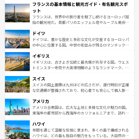
フランスの基本情報と観光ガイド・有名観光スポ
ませてくれるイタリアで、忘れられない旅をしてみよう！
文化が根付くこの国では、情熱的なフラメンコ、熱気あふ
なお、新着のイタリア情報は
コンテンツ一覧
を参照してほ
れる闘牛、そして美味しいタパスが生活の一部となってい
ット
しい。
る。首都マドリードの洗練された雰囲気や、バルセロナの
フランスは、世界中の旅行者を魅了し続けるヨーロッパ屈
アートに溢れた街角から、地方では古代ローマ遺跡や中世
指の観光地だ。首都パリのエッフェル塔やルーブル美術館
の城塞都市、穏やかなビーチリゾートまで多彩な表情を見
といった象徴的なスポットから、田舎町の古風な美しさま
せる。地方によって風土や気候が異なるスペインはその個
ドイツ
で、幅広い魅力が詰まっている。華麗な宮殿、歴史的な大
性で訪れる人を魅了する。 なお、新着のスペイン情報は
コ
聖堂、美しいビーチ、そして豊かな自然が、訪れる者を心
ドイツは、豊かな歴史と多彩な文化が交差するヨーロッパ
ンテンツ一覧
を参照してほしい。
から魅了する。また、フランスは美食の国としても知ら
の中心に位置する国。中世の街並みが残るロマンチック街
れ、フランス料理はユネスコ無形文化遺産にも登録されて
道から、未来を先取りするようなモダンな都市まで多様な
イギリス
いる。シャンパンの発祥地であるランス、プロヴァンスの
顔を持つこの国は、どこを歩いても飽きることがない。ベ
香り高いラベンダー畑など、多彩な楽しみ方が可能だ。さ
ルリンの文化的活気、バイエルン州のアルプスの絶景、そ
イギリスは、古きよき伝統と最先端が共存する国。ウェス
らに、パリ以外の地域にも魅力が溢れており、どの街角に
してライン川沿いのワイン畑といった風景は必見。ビール
トミンスター寺院や大英博物館のようなランドマーク、歴
も豊かな歴史と文化が息づいている。パリ以外の個性あふ
とソーセージを味わいながら地元の人と過ごす楽しい時間
史ある大学都市、美しい丘陵地帯や牧歌的な風景など、エ
れる地方に足を運ぶとそれぞれで全く異なる文化を体験で
スイス
は、お酒好きな人にはぜひ体験してほしい。 なお、新着の
リアごとに異なる魅力がある。また、優雅なアフタヌーン
きるだろう。 なお、新着のフランス情報は
コンテンツ一覧
ドイツ情報は
コンテンツ一覧
を参照してほしい。
ティー、ビール好きにはたまらない英国パブ、サッカー観
スイスの国土面積は九州ほどの広さだが、運行時刻が正確
を参照してほしい。
戦など、本場だからこそできる体験も豊富。イギリスを旅
な交通網が整備されており、初心者でも安心して個人旅行
して楽しみつくそう。 なお、新着のイギリス情報は
コンテ
を楽しめる。日本同様に時刻表どおりの旅が可能だ。中世
アメリカ
ンツ一覧
を参照してほしい。
の建物がそのまま残る町や、スイスならではのユニークな
博物館もあり、アルプス観光だけでなく町歩きも満喫する
アメリカ合衆国は、広大な土地と多様な文化が魅力の国。
ことができる。国民の所得が高いため物価も高いが、旅行
東海岸の都市部から西海岸のカリフォルニアまで、訪れる
者向けの交通パス提供のサービスもあり、うまく活用すれ
場所ごとに異なる風景と体験が待っている。ニューヨーク
ハワイ
ば市内交通費無料で観光を楽しむこともできる。 なお、新
のような巨大都市は、観光、ショッピング、エンターテイ
着のスイス情報は
コンテンツ一覧
を参照してほしい。
ンメントが詰まった刺激的なスポットだ。一方、アメリカ
年間を通じて温暖な気候に恵まれ、多くの島で構成される
西部には大自然が広がり、グランドキャニオンやイエロー
ハワイは、どの島も独自の魅力をもっている。大自然の神