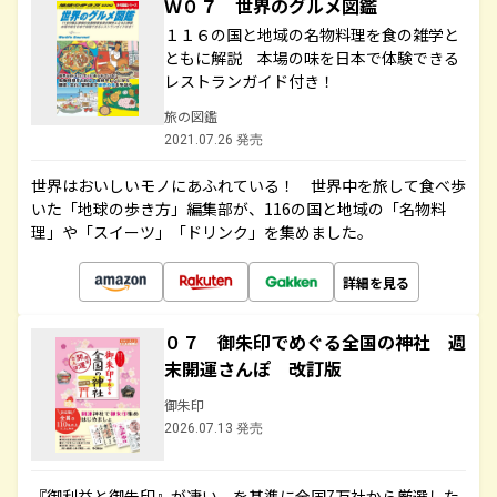
Ｗ０７ 世界のグルメ図鑑
１１６の国と地域の名物料理を食の雑学と
ともに解説 本場の味を日本で体験できる
レストランガイド付き！
旅の図鑑
2021.07.26 発売
世界はおいしいモノにあふれている！ 世界中を旅して食べ歩
いた「地球の歩き方」編集部が、116の国と地域の「名物料
理」や「スイーツ」「ドリンク」を集めました。
詳細を見る
０７ 御朱印でめぐる全国の神社 週
末開運さんぽ 改訂版
御朱印
2026.07.13 発売
『御利益と御朱印』が凄い、を基準に全国7万社から厳選した