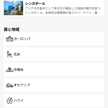
参照してほしい。
シンガポール
激する。気候は一年中温暖で、どの季節にも異なる楽しみ
み、どこを訪れても感動するはず。観光スポットが密集し
が待っている。親しみやすいタイの人々、仏教を中心とし
ており、効率よく見どころを回れるのも魅力。息をのむよ
アジアの交差点として多文化が融合した独自の魅力を放つ
た文化、そして多様な観光資源が、訪れる旅人を魅了し続
うな絶景から文化的な体験まで、香港を存分に楽しみ尽く
シンガポール。未来的な建築物が並ぶマリーナベイ、歴史
ける。 なお、新着のタイ情報は
コンテンツ一覧
を参照して
そう。 なお、新着の香港情報は
コンテンツ一覧
を参照して
と伝統を感じられるエスニックタウン、多数の緑豊かな公
ほしい。
ほしい。
園や自然保護区など、自然が調和した近代的な景観と文化
の多様性あふれるカラフルな町は、どこを歩いても新しい
国と地域
発見がある。さらに、治安のよさや充実した公共交通機関
も、旅行者にとっては魅力的なポイント。グルメも豊富
で、ホーカーズは地元の風情を楽しめる外せないスポット
ヨーロッパ
だ。訪れる人を飽きさせないシンガポールで、多様な魅力
を体感しよう。 なお、新着のシンガポール情報は
コンテン
ツ一覧
を参照してほしい。
北米
中南米
オセアニア
ハワイ