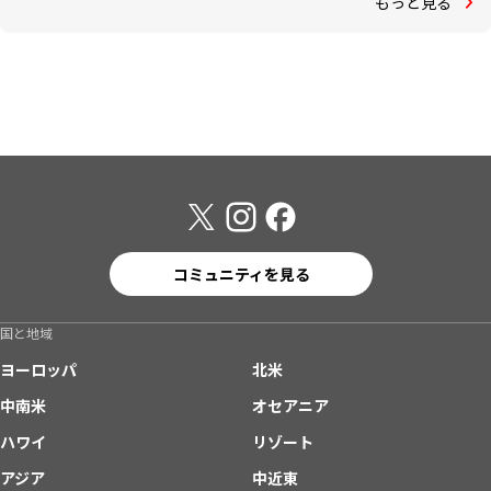
もっと見る
コミュニティを見る
国と地域
ヨーロッパ
北米
中南米
オセアニア
ハワイ
リゾート
アジア
中近東