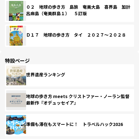
０２ 地球の歩き方 島旅 奄美大島 喜界島 加計
呂麻島（奄美群島１） ５訂版
Ｄ１７ 地球の歩き方 タイ ２０２７～２０２８
特設ページ
世界遺産ランキング
地球の歩き方 meets クリストファー・ノーラン監督
最新作『オデュッセイア』
準備も滞在もスマートに！ トラベルハック2026