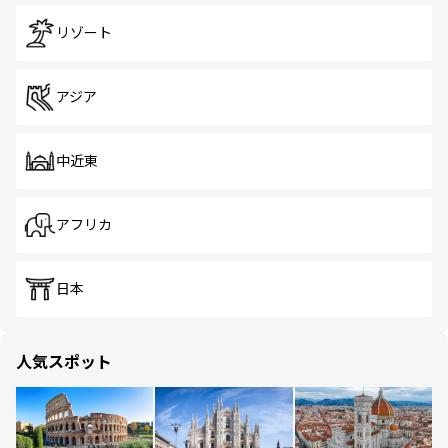
リゾート
アジア
中近東
アフリカ
日本
人気スポット