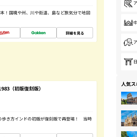
図本！国境や州、川や街道、島など旅気分で地図
詳細を見る
人気ス
-1983（初版復刻版）
球の歩き方インドの初版が復刻版で再登場！ 当時