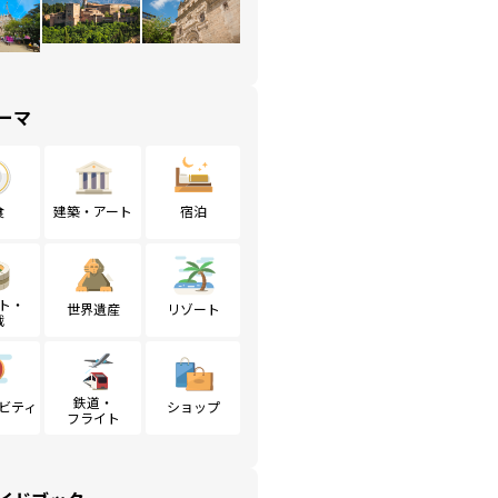
ーマ
食
建築・アート
宿泊
ト・
世界遺産
リゾート
戦
鉄道・
ビティ
ショップ
フライト