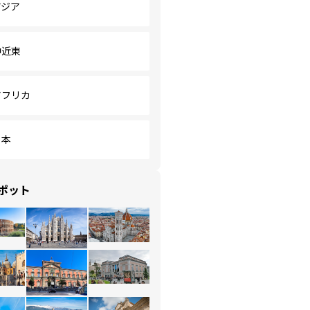
アジア
中近東
アフリカ
日本
ポット