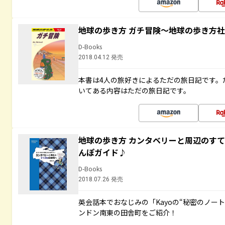
地球の歩き方 ガチ冒険～地球の歩き方
D-Books
2018.04.12 発売
本書は4人の旅好きによるただの旅日記です。
いてある内容はただの旅日記です。
地球の歩き方 カンタベリーと周辺のす
んぽガイド♪
D-Books
2018.07.26 発売
英会話本でおなじみの「Kayoの“秘密のノー
ンドン南東の田舎町をご紹介！