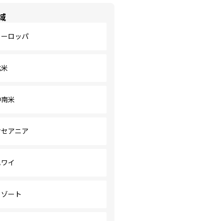
域
ヨーロッパ
北米
中南米
オセアニア
ハワイ
リゾート