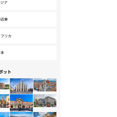
アジア
中近東
アフリカ
日本
ポット