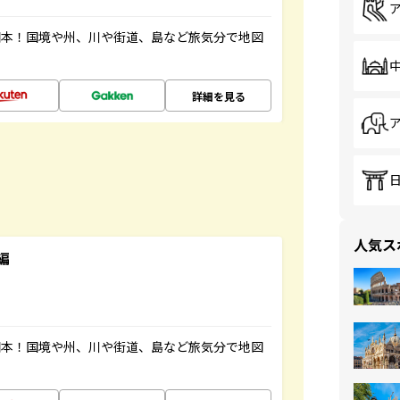
図本！国境や州、川や街道、島など旅気分で地図
詳細を見る
人気ス
編
図本！国境や州、川や街道、島など旅気分で地図