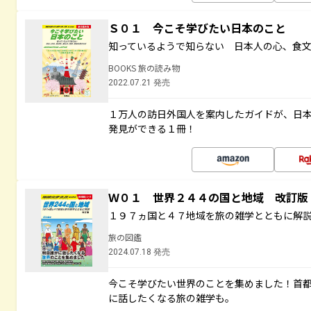
Ｓ０１ 今こそ学びたい日本のこと
知っているようで知らない 日本人の心、食
BOOKS 旅の読み物
2022.07.21 発売
１万人の訪日外国人を案内したガイドが、日
発見ができる１冊！
Ｗ０１ 世界２４４の国と地域 改訂版
１９７ヵ国と４７地域を旅の雑学とともに解
旅の図鑑
2024.07.18 発売
今こそ学びたい世界のことを集めました！首
に話したくなる旅の雑学も。