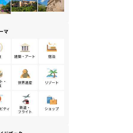
ーマ
食
建築・アート
宿泊
ト・
世界遺産
リゾート
戦
鉄道・
ビティ
ショップ
フライト