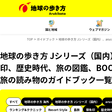
国と地域
ウェブマガジン
TOP
ガイドブック
地球の歩き方 Jシリーズ（国内）、aru
地球の歩き方 Jシリーズ（国内）
印、歴史時代、旅の図鑑、BOOK
旅の読み物のガイドブック一覧
すべて
地球の歩き方 海外
地球の歩き方 Jシリーズ（国内）
aru
ランキング&テクニック
Resort Style
島旅
御朱印
歴史時