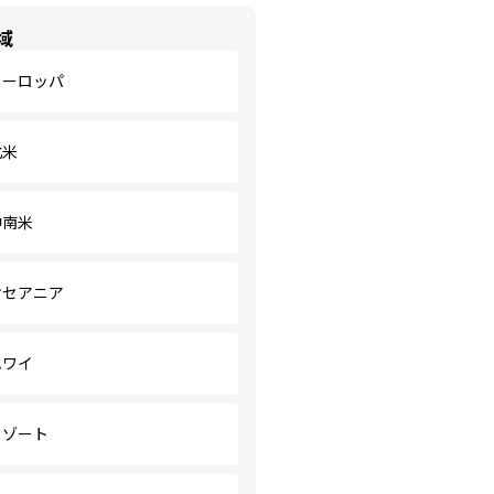
域
ヨーロッパ
北米
中南米
オセアニア
ハワイ
リゾート