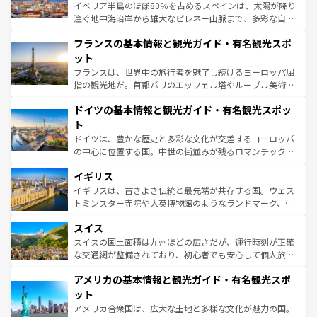
ピザやパスタなど、絶品のイタリア料理を堪能することも
イベリア半島のほぼ80％を占めるスペインは、太陽が降り
できる。朝目覚めてから夜眠るまで、すべての瞬間を楽し
注ぐ地中海沿岸から雄大なピレネー山脈まで、多彩な自然
ませてくれるイタリアで、忘れられない旅をしてみよう！
と文化が詰まったヨーロッパ屈指の旅行先だ。多様な地域
なお、新着のイタリア情報は
コンテンツ一覧
を参照してほ
フランスの基本情報と観光ガイド・有名観光スポ
文化が根付くこの国では、情熱的なフラメンコ、熱気あふ
しい。
れる闘牛、そして美味しいタパスが生活の一部となってい
ット
る。首都マドリードの洗練された雰囲気や、バルセロナの
フランスは、世界中の旅行者を魅了し続けるヨーロッパ屈
アートに溢れた街角から、地方では古代ローマ遺跡や中世
指の観光地だ。首都パリのエッフェル塔やルーブル美術館
の城塞都市、穏やかなビーチリゾートまで多彩な表情を見
といった象徴的なスポットから、田舎町の古風な美しさま
せる。地方によって風土や気候が異なるスペインはその個
ドイツの基本情報と観光ガイド・有名観光スポッ
で、幅広い魅力が詰まっている。華麗な宮殿、歴史的な大
性で訪れる人を魅了する。 なお、新着のスペイン情報は
コ
聖堂、美しいビーチ、そして豊かな自然が、訪れる者を心
ト
ンテンツ一覧
を参照してほしい。
から魅了する。また、フランスは美食の国としても知ら
ドイツは、豊かな歴史と多彩な文化が交差するヨーロッパ
れ、フランス料理はユネスコ無形文化遺産にも登録されて
の中心に位置する国。中世の街並みが残るロマンチック街
いる。シャンパンの発祥地であるランス、プロヴァンスの
道から、未来を先取りするようなモダンな都市まで多様な
香り高いラベンダー畑など、多彩な楽しみ方が可能だ。さ
イギリス
顔を持つこの国は、どこを歩いても飽きることがない。ベ
らに、パリ以外の地域にも魅力が溢れており、どの街角に
ルリンの文化的活気、バイエルン州のアルプスの絶景、そ
イギリスは、古きよき伝統と最先端が共存する国。ウェス
も豊かな歴史と文化が息づいている。パリ以外の個性あふ
してライン川沿いのワイン畑といった風景は必見。ビール
トミンスター寺院や大英博物館のようなランドマーク、歴
れる地方に足を運ぶとそれぞれで全く異なる文化を体験で
とソーセージを味わいながら地元の人と過ごす楽しい時間
史ある大学都市、美しい丘陵地帯や牧歌的な風景など、エ
きるだろう。 なお、新着のフランス情報は
コンテンツ一覧
スイス
は、お酒好きな人にはぜひ体験してほしい。 なお、新着の
リアごとに異なる魅力がある。また、優雅なアフタヌーン
を参照してほしい。
ドイツ情報は
コンテンツ一覧
を参照してほしい。
ティー、ビール好きにはたまらない英国パブ、サッカー観
スイスの国土面積は九州ほどの広さだが、運行時刻が正確
戦など、本場だからこそできる体験も豊富。イギリスを旅
な交通網が整備されており、初心者でも安心して個人旅行
して楽しみつくそう。 なお、新着のイギリス情報は
コンテ
を楽しめる。日本同様に時刻表どおりの旅が可能だ。中世
アメリカの基本情報と観光ガイド・有名観光スポ
ンツ一覧
を参照してほしい。
の建物がそのまま残る町や、スイスならではのユニークな
博物館もあり、アルプス観光だけでなく町歩きも満喫する
ット
ことができる。国民の所得が高いため物価も高いが、旅行
アメリカ合衆国は、広大な土地と多様な文化が魅力の国。