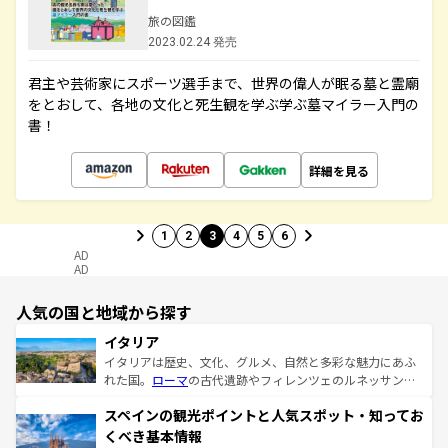
旅の図鑑
2023.02.24 発売
君主や芸術家にスポーツ選手まで、世界の偉人が眠る墓と霊廟
をとおして、各地の文化と死生観を学ぶ学ぶ墓マイラー入門の
書！
詳細を見る
1
2
3
4
5
6
AD
AD
人気の国と地域から探す
イタリア
イタリアは歴史、文化、グルメ、自然と多彩な魅力にあふ
れた国。
ローマ
の古代遺跡やフィレンツェのルネッサンス
美術、ヴェネツィアの運河など、歴史あるスポットはもち
スペインの観光ポイントと人気スポット・知ってお
ろん、トスカーナの美しい田園風景やアマルフィ海岸の絶
景など、自然景観も見逃せない。観光の合間には、本場の
くべき基本情報