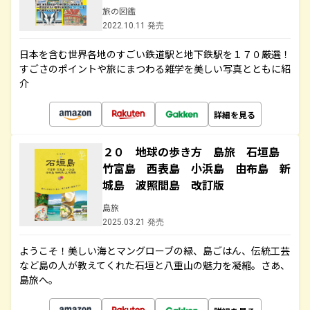
旅の図鑑
2022.10.11 発売
日本を含む世界各地のすごい鉄道駅と地下鉄駅を１７０厳選！
すごさのポイントや旅にまつわる雑学を美しい写真とともに紹
介
詳細を見る
２０ 地球の歩き方 島旅 石垣島
竹富島 西表島 小浜島 由布島 新
城島 波照間島 改訂版
島旅
2025.03.21 発売
ようこそ！美しい海とマングローブの緑、島ごはん、伝統工芸
など島の人が教えてくれた石垣と八重山の魅力を凝縮。さあ、
島旅へ。