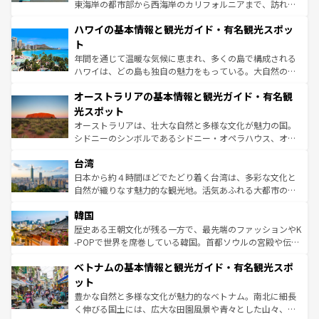
者向けの交通パス提供のサービスもあり、うまく活用すれ
東海岸の都市部から西海岸のカリフォルニアまで、訪れる
ば市内交通費無料で観光を楽しむこともできる。 なお、新
場所ごとに異なる風景と体験が待っている。ニューヨーク
着のスイス情報は
コンテンツ一覧
を参照してほしい。
ハワイの基本情報と観光ガイド・有名観光スポッ
のような巨大都市は、観光、ショッピング、エンターテイ
ンメントが詰まった刺激的なスポットだ。一方、アメリカ
ト
西部には大自然が広がり、グランドキャニオンやイエロー
年間を通じて温暖な気候に恵まれ、多くの島で構成される
ストーン国立公園といった絶景が堪能できる。さらに、南
ハワイは、どの島も独自の魅力をもっている。大自然の神
部のニューオーリンズでは、音楽と美食が融合した独特の
秘を感じたいなら、火山が生み出した壮大な景観を誇るハ
文化が魅力。旅行者はアメリカの各地域で異なる魅力を楽
オーストラリアの基本情報と観光ガイド・有名観
ワイ島は見逃せない。また、定番の観光地といえばオアフ
しみながら、その多様性と豊かな歴史を感じることができ
島だが、静かな自然を求めるならマウイ島やカウアイ島が
光スポット
るだろう。車でのロードトリップや列車の旅も、アメリカ
おすすめ。エメラルドグリーンに輝く海をはじめ、豊かな
オーストラリアは、壮大な自然と多様な文化が魅力の国。
ならではの贅沢な旅のスタイルだ。 なお、新着のアメリカ
文化や歴史が息づいている。「アロハスピリット」と呼ば
シドニーのシンボルであるシドニー・オペラハウス、オー
情報は
コンテンツ一覧
を参照してほしい。
れるおもてなしの心で訪れる人々を迎えてくれるハワイの
ストラリア東海岸北部に広がる大サンゴ礁地帯グレートバ
人々、おいしいローカルフードやハワイアンミュージッ
台湾
リアリーフや大陸中央部にそびえるウルル（エアーズロッ
ク、伝統的なフラダンスなど、すべてがハワイの魅力を彩
ク）、タスマニアの美しい原生林やケアンズの熱帯雨林な
日本から約４時間ほどでたどり着く台湾は、多彩な文化と
っている。訪れるたびに新しい発見と感動が待っているハ
ど、見どころがたくさん。また、カフェやワイン、オージ
自然が織りなす魅力的な観光地。活気あふれる大都市の台
ワイを、存分に味わってほしい。 なお、新着のハワイ情報
ービーフなどの食文化も豊かで、美味しいものであふれて
北やノスタルジックな町並みが人気な九份（ジォウフェ
は
コンテンツ一覧
を参照してほしい。
韓国
いる。アクティビティも充実しており、サーフィンやダイ
ン）、静ひつな山岳地帯である台湾東部など、都市の喧騒
ビング、ハイキングなど、アウトドア好きにはたまらな
と山間の静けさが共存しており、訪れる人に新しい発見と
歴史ある王朝文化が残る一方で、最先端のファッションやK
い。オーストラリアの多彩な魅力を存分に味わいつくそ
驚きをもたらしてくれる。また、奥深い台湾の食文化も魅
-POPで世界を席巻している韓国。首都ソウルの宮殿や伝統
う。 なお、新着のオーストラリア情報は
コンテンツ一覧
を
力で、夜市などの屋台グルメから高級料理、ヘルシーで美
家屋が並ぶエリアでは韓国の歴史と文化に浸ることがで
参照してほしい。
ベトナムの基本情報と観光ガイド・有名観光スポ
容にもいいと評判のスイーツなど、バラエティ豊かな料理
き、地方に足を延ばせば四季折々の自然美を楽しむことが
が味わえる。 なお、新着の台湾情報は
コンテンツ一覧
を参
できる。そして、キムチや焼肉、絶品のストリートフード
ット
照してほしい。
まで、さまざまな韓国料理が待っている。夜には、韓国な
豊かな自然と多様な文化が魅力的なベトナム。南北に細長
らではのナイトライフも堪能できる。あたたかいホスピタ
く伸びる国土には、広大な田園風景や青々とした山々、世
リティに包まれながら、韓国の多彩な魅力を心ゆくまで味