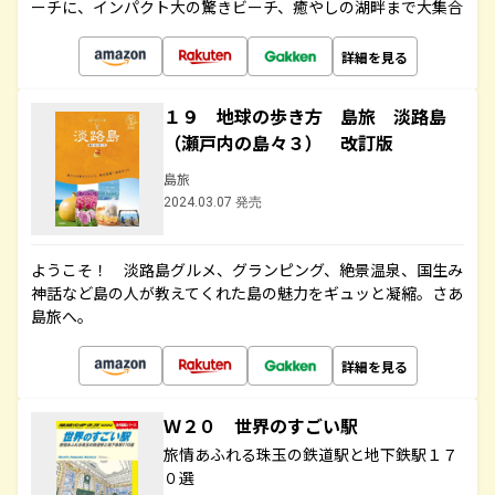
ーチに、インパクト大の驚きビーチ、癒やしの湖畔まで大集合
詳細を見る
１９ 地球の歩き方 島旅 淡路島
（瀬戸内の島々３） 改訂版
島旅
2024.03.07 発売
ようこそ！ 淡路島グルメ、グランピング、絶景温泉、国生み
神話など島の人が教えてくれた島の魅力をギュッと凝縮。さあ
島旅へ。
詳細を見る
Ｗ２０ 世界のすごい駅
旅情あふれる珠玉の鉄道駅と地下鉄駅１７
０選