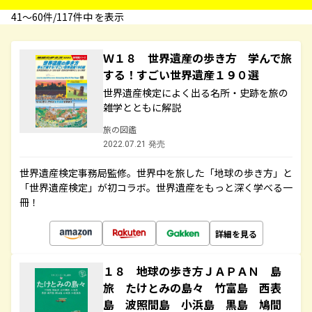
41〜60件/117件中 を表示
Ｗ１８ 世界遺産の歩き方 学んで旅
する！すごい世界遺産１９０選
世界遺産検定によく出る名所・史跡を旅の
雑学とともに解説
旅の図鑑
2022.07.21 発売
世界遺産検定事務局監修。世界中を旅した「地球の歩き方」と
「世界遺産検定」が初コラボ。世界遺産をもっと深く学べる一
冊！
詳細を見る
１８ 地球の歩き方ＪＡＰＡＮ 島
旅 たけとみの島々 竹富島 西表
島 波照間島 小浜島 黒島 鳩間