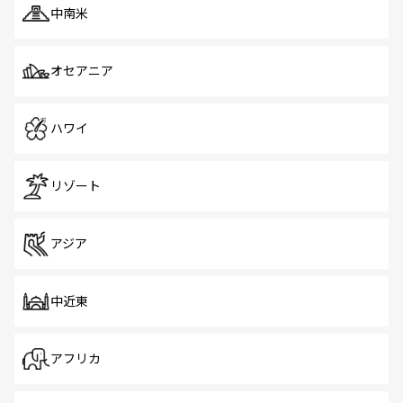
中南米
オセアニア
ハワイ
リゾート
アジア
中近東
アフリカ