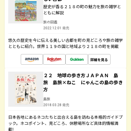
歴史が香る２１８の町の魅力を旅の雑学と
ともに解説
旅の図鑑
2022.12.01 発売
悠久の歴史を今に伝える美しい古都を町の見どころや旅の雑学
とともに紹介。世界１１９の国と地域より２１８の町を掲載
詳細を見る
２２ 地球の歩き方ＪＡＰＡＮ 島
旅 島旅×ねこ にゃんこの島の歩き
方
島旅
2018.03.28 発売
日本各地にあるネコたちと出合える島を訪ねる本格的ガイドブ
ック。ネコポイント、見どころ、休憩場所など具体的情報満
載!