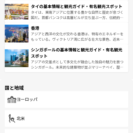
界遺産に登録された壮大な自然景観が点在し、都市部では
わってみてほしい。 なお、新着の韓国情報は
コンテンツ一
タイの基本情報と観光ガイド・有名観光スポット
急速な発展と共に伝統が息づく。ハノイの古い町並みやホ
覧
を参照してほしい。
ーチミン市のフランス統治時代の建物も、独特の雰囲気を
タイは、東南アジアに位置する豊かな自然と歴史が息づく
醸し出している。また、バラエティの豊かさとおいしさで
国だ。首都バンコクは高層ビルが立ち並ぶ一方、伝統的な
世界中の食通を魅了してやまないベトナム料理も魅力のひ
寺院や市場がいたるところに点在し、古きよき文化と現代
香港
とつ。フォーやバインミー、ベトナムコーヒーなどは、ぜ
の活気が交差している。北部ではチェンマイなどの山岳地
ひ現地で味わいたい。どの地域を訪れてもあたたかい人々
帯で自然と触れ合い、南部ではプーケットやクラビの美し
アジアと西洋の文化が交わる香港は、特有のエネルギーを
が旅行者を迎えてくれるので、きっと忘れられない旅にな
いビーチでリゾート気分を楽しむことができる。タイ料理
もっている。ヴィクトリア湾に広がる壮大な景色、近未来
るはずだ。 なお、新着のベトナム情報は
コンテンツ一覧
を
は世界的に有名で、屋台から高級レストランまで味覚を刺
的なアートスポット、そして歴史と現代が融合した町並
参照してほしい。
シンガポールの基本情報と観光ガイド・有名観光
激する。気候は一年中温暖で、どの季節にも異なる楽しみ
み、どこを訪れても感動するはず。観光スポットが密集し
が待っている。親しみやすいタイの人々、仏教を中心とし
ており、効率よく見どころを回れるのも魅力。息をのむよ
スポット
た文化、そして多様な観光資源が、訪れる旅人を魅了し続
うな絶景から文化的な体験まで、香港を存分に楽しみ尽く
アジアの交差点として多文化が融合した独自の魅力を放つ
ける。 なお、新着のタイ情報は
コンテンツ一覧
を参照して
そう。 なお、新着の香港情報は
コンテンツ一覧
を参照して
シンガポール。未来的な建築物が並ぶマリーナベイ、歴史
ほしい。
ほしい。
と伝統を感じられるエスニックタウン、多数の緑豊かな公
園や自然保護区など、自然が調和した近代的な景観と文化
の多様性あふれるカラフルな町は、どこを歩いても新しい
国と地域
発見がある。さらに、治安のよさや充実した公共交通機関
も、旅行者にとっては魅力的なポイント。グルメも豊富
で、ホーカーズは地元の風情を楽しめる外せないスポット
ヨーロッパ
だ。訪れる人を飽きさせないシンガポールで、多様な魅力
を体感しよう。 なお、新着のシンガポール情報は
コンテン
ツ一覧
を参照してほしい。
北米