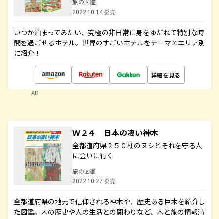
旅の図鑑
2022.10.14 発売
いつか泊まってみたい、究極の非日常に身をゆだねて特別な時
間を過ごせるホテル。世界のすごいホテルをテーマ×エリア別
に紹介！
詳細を見る
AD
Ｗ２４ 日本の凄い神木
全都道府県２５０柱のヌシとそれを守る人
に会いに行く
旅の図鑑
2022.10.27 発売
全都道府県の地元で信仰される神木や、歴史ある巨木を紹介し
た図鑑。木の歴史や人の生活との関わりなど、木と旅の情報満