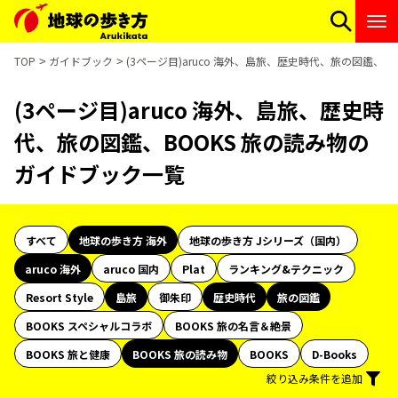
TOP
ガイドブック
(3ページ目)aruco 海外、島旅、歴史時代、旅の図鑑、
(3ページ目)aruco 海外、島旅、歴史時
代、旅の図鑑、BOOKS 旅の読み物の
ガイドブック一覧
すべて
地球の歩き方 海外
地球の歩き方 Jシリーズ（国内）
aruco 海外
aruco 国内
Plat
ランキング&テクニック
Resort Style
島旅
御朱印
歴史時代
旅の図鑑
BOOKS スペシャルコラボ
BOOKS 旅の名言＆絶景
BOOKS 旅と健康
BOOKS 旅の読み物
BOOKS
D-Books
絞り込み条件を追加