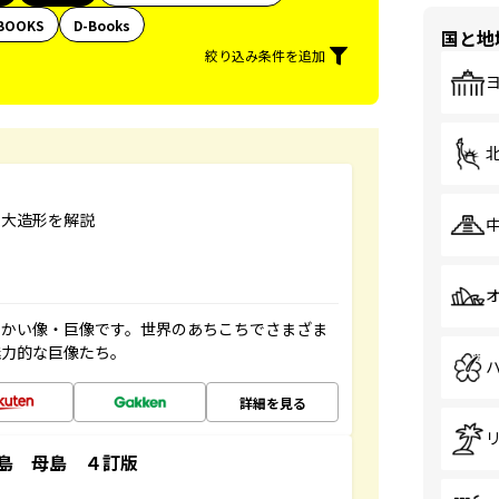
BOOKS
D-Books
国と地
絞り込み条件を追加
巨大造形を解説
っかい像・巨像です。世界のあちこちでさまざま
魅力的な巨像たち。
詳細を見る
島 母島 ４訂版