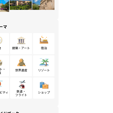
ーマ
食
建築・アート
宿泊
ト・
世界遺産
リゾート
戦
鉄道・
ビティ
ショップ
フライト