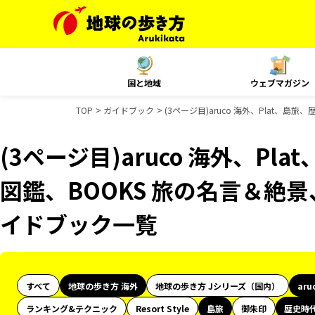
国と地域
ウェブマガジン
TOP
ガイドブック
(3ページ目)aruco 海外、Plat、
(3ページ目)aruco 海外、P
図鑑、BOOKS 旅の名言＆絶景
イドブック一覧
すべて
地球の歩き方 海外
地球の歩き方 Jシリーズ（国内）
aru
ランキング&テクニック
Resort Style
島旅
御朱印
歴史時