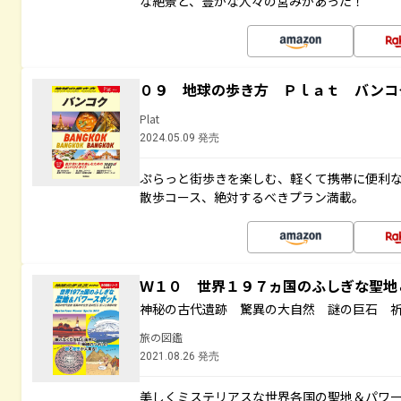
な絶景と、豊かな人々の営みがあった！
０９ 地球の歩き方 Ｐｌａｔ バンコ
Plat
2024.05.09 発売
ぷらっと街歩きを楽しむ、軽くて携帯に便利
散歩コース、絶対するべきプラン満載。
Ｗ１０ 世界１９７ヵ国のふしぎな聖
神秘の古代遺跡 驚異の大自然 謎の巨石 
旅の図鑑
2021.08.26 発売
美しくミステリアスな世界各国の聖地＆パワ