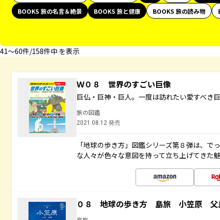
BOOKS 旅の名言＆絶景
BOOKS 旅と健康
BOOKS 旅の読み物
41〜60件/158件中 を表示
Ｗ０８ 世界のすごい巨像
巨仏・巨神・巨人。一度は訪れたい愛すべき
旅の図鑑
2021.08.12 発売
「地球の歩き方」図鑑シリーズ第８弾は、で
な人々が色々な意図を持って立ち上げてきた
０８ 地球の歩き方 島旅 小笠原 父
島旅