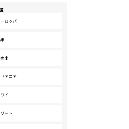
域
ヨーロッパ
北米
中南米
オセアニア
ハワイ
リゾート