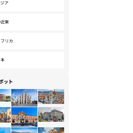
アジア
中近東
アフリカ
日本
ポット