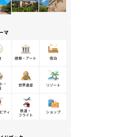
ーマ
食
建築・アート
宿泊
ト・
世界遺産
リゾート
戦
鉄道・
ビティ
ショップ
フライト