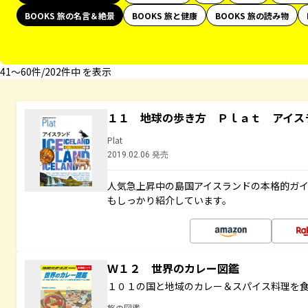
BOOKS 旅の名言＆絶景
BOOKS 旅と健康
BOOKS 旅の読み物
41〜60件/202件中 を表示
１１ 地球の歩き方 Ｐｌａｔ アイス
Plat
2019.02.06 発売
人気急上昇中の島国アイスランドの本格的ガ
もしっかり紹介しています。
Ｗ１２ 世界のカレー図鑑
１０１の国と地域のカレー＆スパイス料理を
旅の図鑑