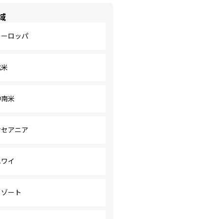
域
ヨーロッパ
北米
中南米
オセアニア
ハワイ
リゾート