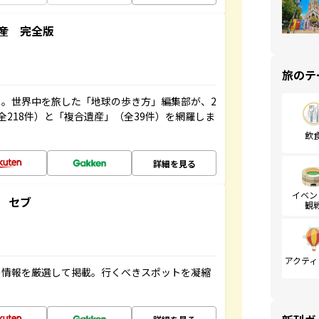
産 完全版
旅のテ
。世界中を旅した「地球の歩き方」編集部が、2
全218件）と「複合遺産」（全39件）を網羅しま
飲
詳細を見る
イベン
 セブ
観
アクティ
の情報を厳選して掲載。行くべきスポットを凝縮