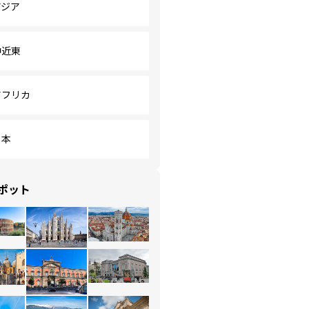
アジア
中近東
アフリカ
日本
ポット