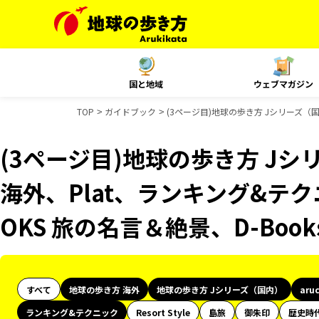
国と地域
ウェブマガジン
TOP
ガイドブック
(3ページ目)地球の歩き方 Jシリーズ（国
(3ページ目)地球の歩き方 Jシリ
海外、Plat、ランキング&テ
OKS 旅の名言＆絶景、D-Bo
すべて
地球の歩き方 海外
地球の歩き方 Jシリーズ（国内）
aru
ランキング&テクニック
Resort Style
島旅
御朱印
歴史時