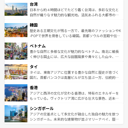
ならではの贅沢な旅のスタイルだ。 なお、新着のアメリカ
台湾
れるおもてなしの心で訪れる人々を迎えてくれるハワイの
リアリーフや大陸中央部にそびえるウルル（エアーズロッ
情報は
コンテンツ一覧
を参照してほしい。
人々、おいしいローカルフードやハワイアンミュージッ
ク）、タスマニアの美しい原生林やケアンズの熱帯雨林な
日本から約４時間ほどでたどり着く台湾は、多彩な文化と
ク、伝統的なフラダンスなど、すべてがハワイの魅力を彩
ど、見どころがたくさん。また、カフェやワイン、オージ
自然が織りなす魅力的な観光地。活気あふれる大都市の台
っている。訪れるたびに新しい発見と感動が待っているハ
ービーフなどの食文化も豊かで、美味しいものであふれて
北やノスタルジックな町並みが人気な九份（ジォウフェ
ワイを、存分に味わってほしい。 なお、新着のハワイ情報
韓国
いる。アクティビティも充実しており、サーフィンやダイ
ン）、静ひつな山岳地帯である台湾東部など、都市の喧騒
は
コンテンツ一覧
を参照してほしい。
ビング、ハイキングなど、アウトドア好きにはたまらな
と山間の静けさが共存しており、訪れる人に新しい発見と
歴史ある王朝文化が残る一方で、最先端のファッションやK
い。オーストラリアの多彩な魅力を存分に味わいつくそ
驚きをもたらしてくれる。また、奥深い台湾の食文化も魅
-POPで世界を席巻している韓国。首都ソウルの宮殿や伝統
う。 なお、新着のオーストラリア情報は
コンテンツ一覧
を
力で、夜市などの屋台グルメから高級料理、ヘルシーで美
家屋が並ぶエリアでは韓国の歴史と文化に浸ることがで
参照してほしい。
ベトナム
容にもいいと評判のスイーツなど、バラエティ豊かな料理
き、地方に足を延ばせば四季折々の自然美を楽しむことが
が味わえる。 なお、新着の台湾情報は
コンテンツ一覧
を参
できる。そして、キムチや焼肉、絶品のストリートフード
豊かな自然と多様な文化が魅力的なベトナム。南北に細長
照してほしい。
まで、さまざまな韓国料理が待っている。夜には、韓国な
く伸びる国土には、広大な田園風景や青々とした山々、世
らではのナイトライフも堪能できる。あたたかいホスピタ
界遺産に登録された壮大な自然景観が点在し、都市部では
タイ
リティに包まれながら、韓国の多彩な魅力を心ゆくまで味
急速な発展と共に伝統が息づく。ハノイの古い町並みやホ
わってみてほしい。 なお、新着の韓国情報は
コンテンツ一
ーチミン市のフランス統治時代の建物も、独特の雰囲気を
タイは、東南アジアに位置する豊かな自然と歴史が息づく
覧
を参照してほしい。
醸し出している。また、バラエティの豊かさとおいしさで
国だ。首都バンコクは高層ビルが立ち並ぶ一方、伝統的な
世界中の食通を魅了してやまないベトナム料理も魅力のひ
寺院や市場がいたるところに点在し、古きよき文化と現代
香港
とつ。フォーやバインミー、ベトナムコーヒーなどは、ぜ
の活気が交差している。北部ではチェンマイなどの山岳地
ひ現地で味わいたい。どの地域を訪れてもあたたかい人々
帯で自然と触れ合い、南部ではプーケットやクラビの美し
アジアと西洋の文化が交わる香港は、特有のエネルギーを
が旅行者を迎えてくれるので、きっと忘れられない旅にな
いビーチでリゾート気分を楽しむことができる。タイ料理
もっている。ヴィクトリア湾に広がる壮大な景色、近未来
るはずだ。 なお、新着のベトナム情報は
コンテンツ一覧
を
は世界的に有名で、屋台から高級レストランまで味覚を刺
的なアートスポット、そして歴史と現代が融合した町並
参照してほしい。
シンガポール
激する。気候は一年中温暖で、どの季節にも異なる楽しみ
み、どこを訪れても感動するはず。観光スポットが密集し
が待っている。親しみやすいタイの人々、仏教を中心とし
ており、効率よく見どころを回れるのも魅力。息をのむよ
アジアの交差点として多文化が融合した独自の魅力を放つ
た文化、そして多様な観光資源が、訪れる旅人を魅了し続
うな絶景から文化的な体験まで、香港を存分に楽しみ尽く
シンガポール。未来的な建築物が並ぶマリーナベイ、歴史
ける。 なお、新着のタイ情報は
コンテンツ一覧
を参照して
そう。 なお、新着の香港情報は
コンテンツ一覧
を参照して
と伝統を感じられるエスニックタウン、多数の緑豊かな公