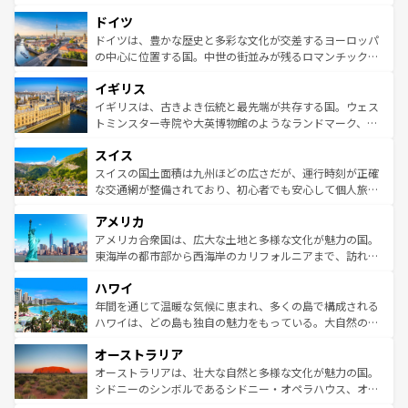
の城塞都市、穏やかなビーチリゾートまで多彩な表情を見
といった象徴的なスポットから、田舎町の古風な美しさま
せる。地方によって風土や気候が異なるスペインはその個
ドイツ
で、幅広い魅力が詰まっている。華麗な宮殿、歴史的な大
性で訪れる人を魅了する。 なお、新着のスペイン情報は
コ
聖堂、美しいビーチ、そして豊かな自然が、訪れる者を心
ドイツは、豊かな歴史と多彩な文化が交差するヨーロッパ
ンテンツ一覧
を参照してほしい。
から魅了する。また、フランスは美食の国としても知ら
の中心に位置する国。中世の街並みが残るロマンチック街
れ、フランス料理はユネスコ無形文化遺産にも登録されて
道から、未来を先取りするようなモダンな都市まで多様な
イギリス
いる。シャンパンの発祥地であるランス、プロヴァンスの
顔を持つこの国は、どこを歩いても飽きることがない。ベ
香り高いラベンダー畑など、多彩な楽しみ方が可能だ。さ
ルリンの文化的活気、バイエルン州のアルプスの絶景、そ
イギリスは、古きよき伝統と最先端が共存する国。ウェス
らに、パリ以外の地域にも魅力が溢れており、どの街角に
してライン川沿いのワイン畑といった風景は必見。ビール
トミンスター寺院や大英博物館のようなランドマーク、歴
も豊かな歴史と文化が息づいている。パリ以外の個性あふ
とソーセージを味わいながら地元の人と過ごす楽しい時間
史ある大学都市、美しい丘陵地帯や牧歌的な風景など、エ
れる地方に足を運ぶとそれぞれで全く異なる文化を体験で
スイス
は、お酒好きな人にはぜひ体験してほしい。 なお、新着の
リアごとに異なる魅力がある。また、優雅なアフタヌーン
きるだろう。 なお、新着のフランス情報は
コンテンツ一覧
ドイツ情報は
コンテンツ一覧
を参照してほしい。
ティー、ビール好きにはたまらない英国パブ、サッカー観
スイスの国土面積は九州ほどの広さだが、運行時刻が正確
を参照してほしい。
戦など、本場だからこそできる体験も豊富。イギリスを旅
な交通網が整備されており、初心者でも安心して個人旅行
して楽しみつくそう。 なお、新着のイギリス情報は
コンテ
を楽しめる。日本同様に時刻表どおりの旅が可能だ。中世
アメリカ
ンツ一覧
を参照してほしい。
の建物がそのまま残る町や、スイスならではのユニークな
博物館もあり、アルプス観光だけでなく町歩きも満喫する
アメリカ合衆国は、広大な土地と多様な文化が魅力の国。
ことができる。国民の所得が高いため物価も高いが、旅行
東海岸の都市部から西海岸のカリフォルニアまで、訪れる
者向けの交通パス提供のサービスもあり、うまく活用すれ
場所ごとに異なる風景と体験が待っている。ニューヨーク
ハワイ
ば市内交通費無料で観光を楽しむこともできる。 なお、新
のような巨大都市は、観光、ショッピング、エンターテイ
着のスイス情報は
コンテンツ一覧
を参照してほしい。
ンメントが詰まった刺激的なスポットだ。一方、アメリカ
年間を通じて温暖な気候に恵まれ、多くの島で構成される
西部には大自然が広がり、グランドキャニオンやイエロー
ハワイは、どの島も独自の魅力をもっている。大自然の神
ストーン国立公園といった絶景が堪能できる。さらに、南
秘を感じたいなら、火山が生み出した壮大な景観を誇るハ
オーストラリア
部のニューオーリンズでは、音楽と美食が融合した独特の
ワイ島は見逃せない。また、定番の観光地といえばオアフ
文化が魅力。旅行者はアメリカの各地域で異なる魅力を楽
島だが、静かな自然を求めるならマウイ島やカウアイ島が
オーストラリアは、壮大な自然と多様な文化が魅力の国。
しみながら、その多様性と豊かな歴史を感じることができ
おすすめ。エメラルドグリーンに輝く海をはじめ、豊かな
シドニーのシンボルであるシドニー・オペラハウス、オー
るだろう。車でのロードトリップや列車の旅も、アメリカ
文化や歴史が息づいている。「アロハスピリット」と呼ば
ストラリア東海岸北部に広がる大サンゴ礁地帯グレートバ