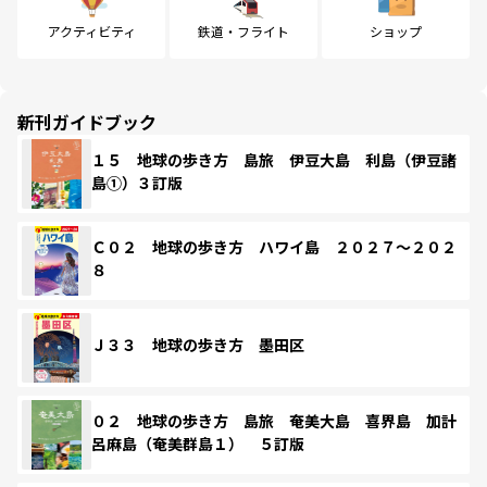
アクティビティ
鉄道・フライト
ショップ
新刊ガイドブック
１５ 地球の歩き方 島旅 伊豆大島 利島（伊豆諸
島①）３訂版
Ｃ０２ 地球の歩き方 ハワイ島 ２０２７～２０２
８
Ｊ３３ 地球の歩き方 墨田区
０２ 地球の歩き方 島旅 奄美大島 喜界島 加計
呂麻島（奄美群島１） ５訂版