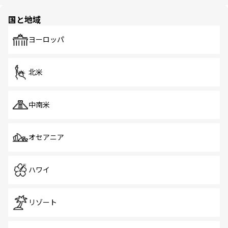
ほしい。
ほしい。
園や自然保護区など、自然が調和した近代的な景観と文化
の多様性あふれるカラフルな町は、どこを歩いても新しい
国と地域
発見がある。さらに、治安のよさや充実した公共交通機関
も、旅行者にとっては魅力的なポイント。グルメも豊富
で、ホーカーズは地元の風情を楽しめる外せないスポット
ヨーロッパ
だ。訪れる人を飽きさせないシンガポールで、多様な魅力
を体感しよう。 なお、新着のシンガポール情報は
コンテン
ツ一覧
を参照してほしい。
北米
中南米
オセアニア
ハワイ
リゾート