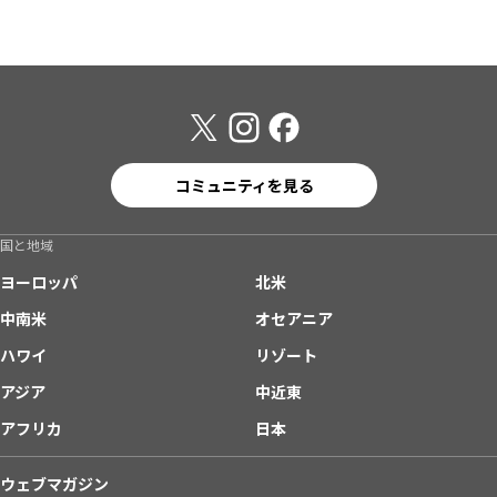
コミュニティを見る
国と地域
ヨーロッパ
北米
中南米
オセアニア
ハワイ
リゾート
アジア
中近東
アフリカ
日本
ウェブマガジン