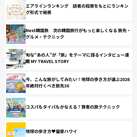
エアラインランキング 読者の投票をもとにランキン
グ形式で発表
Next韓国旅 次の韓国旅行がもっと楽しくなる 旅先・
グルメ・テクニック
旬な“あの人”が「旅」をテーマに語るインタビュー連
載 MY TRAVEL STORY
今、こんな旅がしてみたい！地球の歩き方が選ぶ2026
年絶対行くべき旅先30
コスパもタイパもかなえる！賢者の旅テクニック
地球の歩き方♥偏愛ハワイ