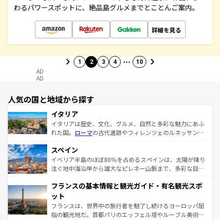
わるパワースポットに、絶品島グルメまでとことんご案内。
詳細を見る
…
1
2
3
4
10
AD
AD
人気の国と地域から探す
イタリア
イタリアは歴史、文化、グルメ、自然と多彩な魅力にあふ
れた国。
ローマ
の古代遺跡やフィレンツェのルネッサンス
美術、ヴェネツィアの運河など、歴史あるスポットはもち
スペイン
ろん、トスカーナの美しい田園風景やアマルフィ海岸の絶
景など、自然景観も見逃せない。観光の合間には、本場の
イベリア半島のほぼ80％を占めるスペインは、太陽が降り
ピザやパスタなど、絶品のイタリア料理を堪能することも
注ぐ地中海沿岸から雄大なピレネー山脈まで、多彩な自然
できる。朝目覚めてから夜眠るまで、すべての瞬間を楽し
と文化が詰まったヨーロッパ屈指の旅行先だ。多様な地域
フランスの基本情報と観光ガイド・有名観光スポ
ませてくれるイタリアで、忘れられない旅をしてみよう！
文化が根付くこの国では、情熱的なフラメンコ、熱気あふ
なお、新着のイタリア情報は
コンテンツ一覧
を参照してほ
れる闘牛、そして美味しいタパスが生活の一部となってい
ット
しい。
る。首都マドリードの洗練された雰囲気や、バルセロナの
フランスは、世界中の旅行者を魅了し続けるヨーロッパ屈
アートに溢れた街角から、地方では古代ローマ遺跡や中世
指の観光地だ。首都パリのエッフェル塔やルーブル美術館