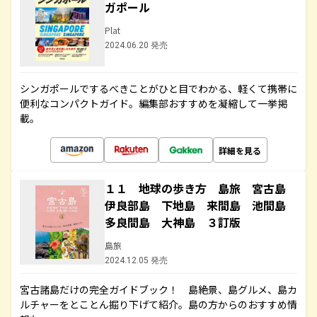
ガポール
Plat
2024.06.20 発売
シンガポールでするべきことがひと目でわかる、軽くて携帯に
便利なコンパクトガイド。編集部おすすめを凝縮して一挙掲
載。
詳細を見る
１１ 地球の歩き方 島旅 宮古島
伊良部島 下地島 来間島 池間島
多良間島 大神島 ３訂版
島旅
2024.12.05 発売
宮古諸島だけの完全ガイドブック！ 島絶景、島グルメ、島カ
ルチャーをとことん掘り下げて紹介。島の方からのおすすめ情