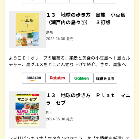
１３ 地球の歩き方 島旅 小豆島
（瀬戸内の島々①） ３訂版
島旅
2025.06.30 発売
ようこそ！オリーブの風薫る、絶景と美食の小豆島へ！島カル
チャー、島グルメをとことん掘り下げて紹介。さあ、島旅へ
詳細を見る
１３ 地球の歩き方 Ｐｌａｔ マニ
ラ セブ
Plat
2024.05.30 発売
フィリピンの２大人気タウンのマニラ、セブの情報を厳選して