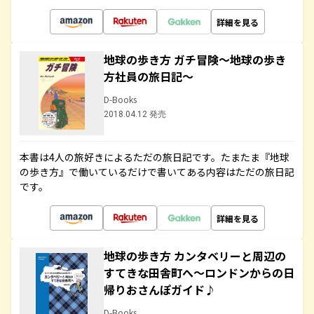
詳細を見る
地球の歩き方 ガチ冒険～地球の歩き
方社員の旅日記～
D-Books
2018.04.12 発売
本書は4人の旅好きによるただの旅日記です。たまたま『地球
の歩き方』で働いているだけで書いてある内容はただの旅日記
です。
詳細を見る
地球の歩き方 カンタベリーと周辺の
すてきな田舎町へ～ロンドンからの日
帰りおさんぽガイド♪
D-Books