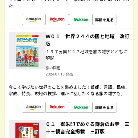
た
詳細を見る
Ｗ０１ 世界２４４の国と地域 改訂
版
１９７ヵ国と４７地域を旅の雑学とともに
解説
旅の図鑑
2024.07.18 発売
今こそ学びたい世界のことを集めました！首都、言語、民族、
宗教、特長、現地の挨拶、誰かに話したくなる旅の雑学も。
詳細を見る
０１ 御朱印でめぐる鎌倉のお寺 三
十三観音完全掲載 三訂版