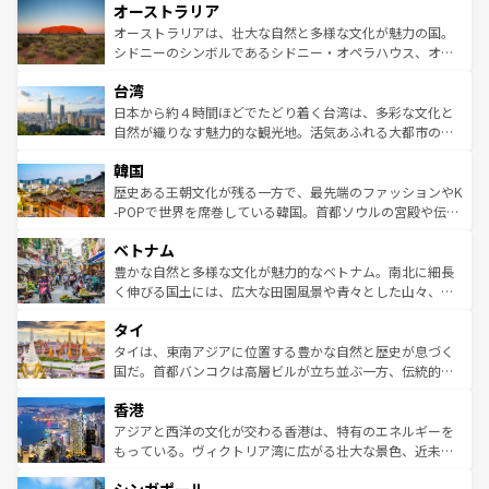
オーストラリア
部のニューオーリンズでは、音楽と美食が融合した独特の
ワイ島は見逃せない。また、定番の観光地といえばオアフ
文化が魅力。旅行者はアメリカの各地域で異なる魅力を楽
島だが、静かな自然を求めるならマウイ島やカウアイ島が
オーストラリアは、壮大な自然と多様な文化が魅力の国。
しみながら、その多様性と豊かな歴史を感じることができ
おすすめ。エメラルドグリーンに輝く海をはじめ、豊かな
シドニーのシンボルであるシドニー・オペラハウス、オー
るだろう。車でのロードトリップや列車の旅も、アメリカ
文化や歴史が息づいている。「アロハスピリット」と呼ば
ストラリア東海岸北部に広がる大サンゴ礁地帯グレートバ
ならではの贅沢な旅のスタイルだ。 なお、新着のアメリカ
台湾
れるおもてなしの心で訪れる人々を迎えてくれるハワイの
リアリーフや大陸中央部にそびえるウルル（エアーズロッ
情報は
コンテンツ一覧
を参照してほしい。
人々、おいしいローカルフードやハワイアンミュージッ
ク）、タスマニアの美しい原生林やケアンズの熱帯雨林な
日本から約４時間ほどでたどり着く台湾は、多彩な文化と
ク、伝統的なフラダンスなど、すべてがハワイの魅力を彩
ど、見どころがたくさん。また、カフェやワイン、オージ
自然が織りなす魅力的な観光地。活気あふれる大都市の台
っている。訪れるたびに新しい発見と感動が待っているハ
ービーフなどの食文化も豊かで、美味しいものであふれて
北やノスタルジックな町並みが人気な九份（ジォウフェ
ワイを、存分に味わってほしい。 なお、新着のハワイ情報
韓国
いる。アクティビティも充実しており、サーフィンやダイ
ン）、静ひつな山岳地帯である台湾東部など、都市の喧騒
は
コンテンツ一覧
を参照してほしい。
ビング、ハイキングなど、アウトドア好きにはたまらな
と山間の静けさが共存しており、訪れる人に新しい発見と
歴史ある王朝文化が残る一方で、最先端のファッションやK
い。オーストラリアの多彩な魅力を存分に味わいつくそ
驚きをもたらしてくれる。また、奥深い台湾の食文化も魅
-POPで世界を席巻している韓国。首都ソウルの宮殿や伝統
う。 なお、新着のオーストラリア情報は
コンテンツ一覧
を
力で、夜市などの屋台グルメから高級料理、ヘルシーで美
家屋が並ぶエリアでは韓国の歴史と文化に浸ることがで
参照してほしい。
ベトナム
容にもいいと評判のスイーツなど、バラエティ豊かな料理
き、地方に足を延ばせば四季折々の自然美を楽しむことが
が味わえる。 なお、新着の台湾情報は
コンテンツ一覧
を参
できる。そして、キムチや焼肉、絶品のストリートフード
豊かな自然と多様な文化が魅力的なベトナム。南北に細長
照してほしい。
まで、さまざまな韓国料理が待っている。夜には、韓国な
く伸びる国土には、広大な田園風景や青々とした山々、世
らではのナイトライフも堪能できる。あたたかいホスピタ
界遺産に登録された壮大な自然景観が点在し、都市部では
タイ
リティに包まれながら、韓国の多彩な魅力を心ゆくまで味
急速な発展と共に伝統が息づく。ハノイの古い町並みやホ
わってみてほしい。 なお、新着の韓国情報は
コンテンツ一
ーチミン市のフランス統治時代の建物も、独特の雰囲気を
タイは、東南アジアに位置する豊かな自然と歴史が息づく
覧
を参照してほしい。
醸し出している。また、バラエティの豊かさとおいしさで
国だ。首都バンコクは高層ビルが立ち並ぶ一方、伝統的な
世界中の食通を魅了してやまないベトナム料理も魅力のひ
寺院や市場がいたるところに点在し、古きよき文化と現代
香港
とつ。フォーやバインミー、ベトナムコーヒーなどは、ぜ
の活気が交差している。北部ではチェンマイなどの山岳地
ひ現地で味わいたい。どの地域を訪れてもあたたかい人々
帯で自然と触れ合い、南部ではプーケットやクラビの美し
アジアと西洋の文化が交わる香港は、特有のエネルギーを
が旅行者を迎えてくれるので、きっと忘れられない旅にな
いビーチでリゾート気分を楽しむことができる。タイ料理
もっている。ヴィクトリア湾に広がる壮大な景色、近未来
るはずだ。 なお、新着のベトナム情報は
コンテンツ一覧
を
は世界的に有名で、屋台から高級レストランまで味覚を刺
的なアートスポット、そして歴史と現代が融合した町並
参照してほしい。
激する。気候は一年中温暖で、どの季節にも異なる楽しみ