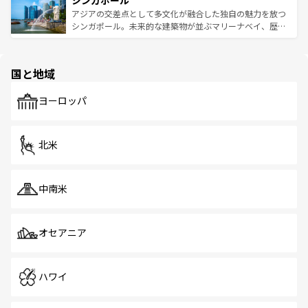
シンガポール
み、どこを訪れても感動するはず。観光スポットが密集し
が待っている。親しみやすいタイの人々、仏教を中心とし
ており、効率よく見どころを回れるのも魅力。息をのむよ
アジアの交差点として多文化が融合した独自の魅力を放つ
た文化、そして多様な観光資源が、訪れる旅人を魅了し続
うな絶景から文化的な体験まで、香港を存分に楽しみ尽く
シンガポール。未来的な建築物が並ぶマリーナベイ、歴史
ける。 なお、新着のタイ情報は
コンテンツ一覧
を参照して
そう。 なお、新着の香港情報は
コンテンツ一覧
を参照して
と伝統を感じられるエスニックタウン、多数の緑豊かな公
ほしい。
ほしい。
園や自然保護区など、自然が調和した近代的な景観と文化
の多様性あふれるカラフルな町は、どこを歩いても新しい
国と地域
発見がある。さらに、治安のよさや充実した公共交通機関
も、旅行者にとっては魅力的なポイント。グルメも豊富
で、ホーカーズは地元の風情を楽しめる外せないスポット
ヨーロッパ
だ。訪れる人を飽きさせないシンガポールで、多様な魅力
を体感しよう。 なお、新着のシンガポール情報は
コンテン
ツ一覧
を参照してほしい。
北米
中南米
オセアニア
ハワイ