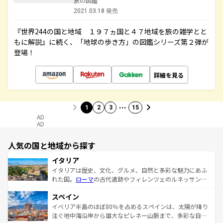
旅の図鑑
2021.03.18 発売
『世界244の国と地域 １９７ヵ国と４７地域を旅の雑学とと
もに解説』に続く、「地球の歩き方」の図鑑シリーズ第２弾が
登場！
詳細を見る
…
1
2
3
15
AD
AD
人気の国と地域から探す
イタリア
イタリアは歴史、文化、グルメ、自然と多彩な魅力にあふ
れた国。
ローマ
の古代遺跡やフィレンツェのルネッサンス
美術、ヴェネツィアの運河など、歴史あるスポットはもち
スペイン
ろん、トスカーナの美しい田園風景やアマルフィ海岸の絶
景など、自然景観も見逃せない。観光の合間には、本場の
イベリア半島のほぼ80％を占めるスペインは、太陽が降り
ピザやパスタなど、絶品のイタリア料理を堪能することも
注ぐ地中海沿岸から雄大なピレネー山脈まで、多彩な自然