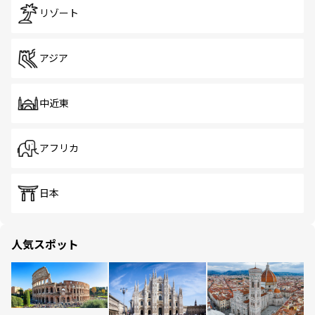
リゾート
アジア
中近東
アフリカ
日本
人気スポット