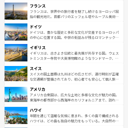
できる。朝目覚めてから夜眠るまで、すべての瞬間を楽し
と文化が詰まったヨーロッパ屈指の旅行先だ。多様な地域
フランス
ませてくれるイタリアで、忘れられない旅をしてみよう！
文化が根付くこの国では、情熱的なフラメンコ、熱気あふ
なお、新着のイタリア情報は
コンテンツ一覧
を参照してほ
れる闘牛、そして美味しいタパスが生活の一部となってい
フランスは、世界中の旅行者を魅了し続けるヨーロッパ屈
しい。
る。首都マドリードの洗練された雰囲気や、バルセロナの
指の観光地だ。首都パリのエッフェル塔やルーブル美術館
アートに溢れた街角から、地方では古代ローマ遺跡や中世
といった象徴的なスポットから、田舎町の古風な美しさま
ドイツ
の城塞都市、穏やかなビーチリゾートまで多彩な表情を見
で、幅広い魅力が詰まっている。華麗な宮殿、歴史的な大
せる。地方によって風土や気候が異なるスペインはその個
聖堂、美しいビーチ、そして豊かな自然が、訪れる者を心
ドイツは、豊かな歴史と多彩な文化が交差するヨーロッパ
性で訪れる人を魅了する。 なお、新着のスペイン情報は
コ
から魅了する。また、フランスは美食の国としても知ら
の中心に位置する国。中世の街並みが残るロマンチック街
ンテンツ一覧
を参照してほしい。
れ、フランス料理はユネスコ無形文化遺産にも登録されて
道から、未来を先取りするようなモダンな都市まで多様な
イギリス
いる。シャンパンの発祥地であるランス、プロヴァンスの
顔を持つこの国は、どこを歩いても飽きることがない。ベ
香り高いラベンダー畑など、多彩な楽しみ方が可能だ。さ
ルリンの文化的活気、バイエルン州のアルプスの絶景、そ
イギリスは、古きよき伝統と最先端が共存する国。ウェス
らに、パリ以外の地域にも魅力が溢れており、どの街角に
してライン川沿いのワイン畑といった風景は必見。ビール
トミンスター寺院や大英博物館のようなランドマーク、歴
も豊かな歴史と文化が息づいている。パリ以外の個性あふ
とソーセージを味わいながら地元の人と過ごす楽しい時間
史ある大学都市、美しい丘陵地帯や牧歌的な風景など、エ
れる地方に足を運ぶとそれぞれで全く異なる文化を体験で
スイス
は、お酒好きな人にはぜひ体験してほしい。 なお、新着の
リアごとに異なる魅力がある。また、優雅なアフタヌーン
きるだろう。 なお、新着のフランス情報は
コンテンツ一覧
ドイツ情報は
コンテンツ一覧
を参照してほしい。
ティー、ビール好きにはたまらない英国パブ、サッカー観
スイスの国土面積は九州ほどの広さだが、運行時刻が正確
を参照してほしい。
戦など、本場だからこそできる体験も豊富。イギリスを旅
な交通網が整備されており、初心者でも安心して個人旅行
して楽しみつくそう。 なお、新着のイギリス情報は
コンテ
を楽しめる。日本同様に時刻表どおりの旅が可能だ。中世
アメリカ
ンツ一覧
を参照してほしい。
の建物がそのまま残る町や、スイスならではのユニークな
博物館もあり、アルプス観光だけでなく町歩きも満喫する
アメリカ合衆国は、広大な土地と多様な文化が魅力の国。
ことができる。国民の所得が高いため物価も高いが、旅行
東海岸の都市部から西海岸のカリフォルニアまで、訪れる
者向けの交通パス提供のサービスもあり、うまく活用すれ
場所ごとに異なる風景と体験が待っている。ニューヨーク
ハワイ
ば市内交通費無料で観光を楽しむこともできる。 なお、新
のような巨大都市は、観光、ショッピング、エンターテイ
着のスイス情報は
コンテンツ一覧
を参照してほしい。
ンメントが詰まった刺激的なスポットだ。一方、アメリカ
年間を通じて温暖な気候に恵まれ、多くの島で構成される
西部には大自然が広がり、グランドキャニオンやイエロー
ハワイは、どの島も独自の魅力をもっている。大自然の神
ストーン国立公園といった絶景が堪能できる。さらに、南
秘を感じたいなら、火山が生み出した壮大な景観を誇るハ