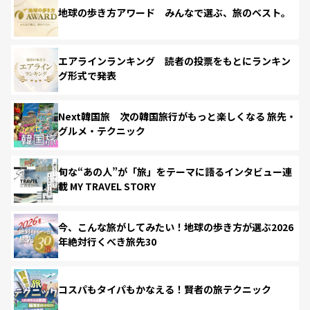
地球の歩き方アワード みんなで選ぶ、旅のベスト。
エアラインランキング 読者の投票をもとにランキン
グ形式で発表
Next韓国旅 次の韓国旅行がもっと楽しくなる 旅先・
グルメ・テクニック
旬な“あの人”が「旅」をテーマに語るインタビュー連
載 MY TRAVEL STORY
今、こんな旅がしてみたい！地球の歩き方が選ぶ2026
年絶対行くべき旅先30
コスパもタイパもかなえる！賢者の旅テクニック