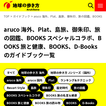
TOP
ガイドブック
aruco 海外、Plat、島旅、御朱印、旅の図鑑、BOOKS
aruco 海外、Plat、島旅、御朱印、旅
の図鑑、BOOKS スペシャルコラボ、B
OOKS 旅と健康、BOOKS、D-Books
のガイドブック一覧
すべて
地球の歩き方 海外
地球の歩き方 Jシリーズ（国内）
aruco 海外
aruco 国内
Plat
ランキング&テクニック
Resort Style
島旅
御朱印
歴史時代
旅の図鑑
BOOKS スペシャルコラボ
BOOKS 旅の名言＆絶景
BOOKS 旅と健康
BOOKS 旅の読み物
BOOKS
D-Books