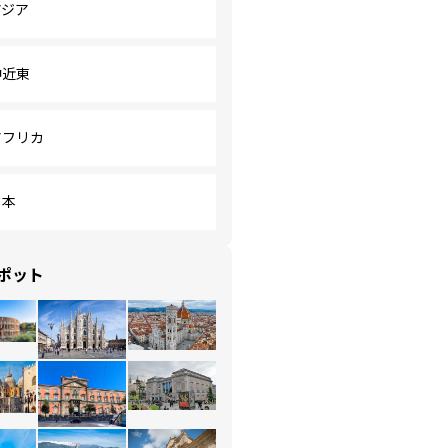
アジア
中近東
アフリカ
日本
ポット