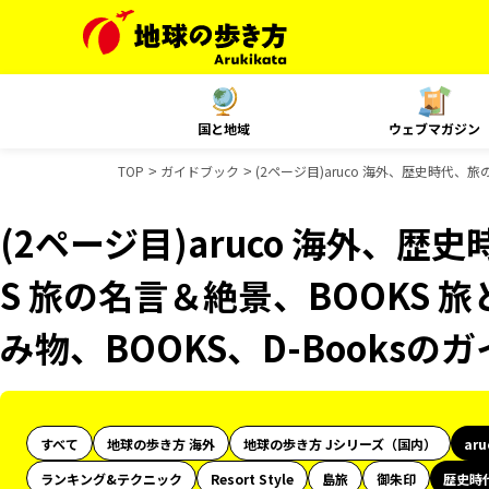
国と地域
ウェブマガジン
TOP
ガイドブック
(2ページ目)aruco 海外、歴史時代、旅
(2ページ目)aruco 海外、歴
S 旅の名言＆絶景、BOOKS 旅
み物、BOOKS、D-Books
すべて
地球の歩き方 海外
地球の歩き方 Jシリーズ（国内）
ar
ランキング&テクニック
Resort Style
島旅
御朱印
歴史時