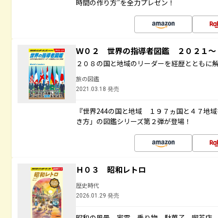
時間の作り方”を全力プレゼン！
Ｗ０２ 世界の指導者図鑑 ２０２１
２０８の国と地域のリーダーを経歴とともに
旅の図鑑
2021.03.18 発売
『世界244の国と地域 １９７ヵ国と４７地
き方」の図鑑シリーズ第２弾が登場！
Ｈ０３ 昭和レトロ
歴史時代
2026.01.29 発売
昭和の風景、家電、乗り物、駄菓子、喫茶店