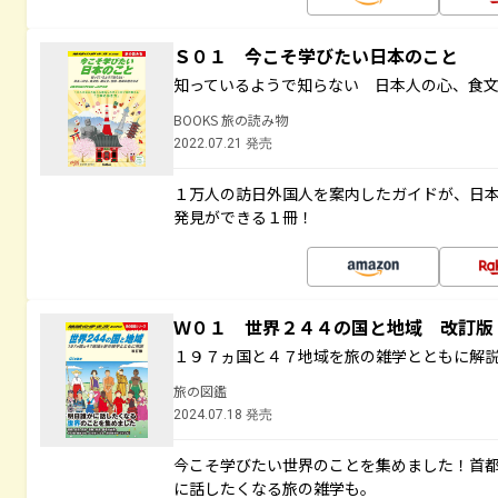
Ｓ０１ 今こそ学びたい日本のこと
知っているようで知らない 日本人の心、食
BOOKS 旅の読み物
2022.07.21 発売
１万人の訪日外国人を案内したガイドが、日
発見ができる１冊！
Ｗ０１ 世界２４４の国と地域 改訂版
１９７ヵ国と４７地域を旅の雑学とともに解
旅の図鑑
2024.07.18 発売
今こそ学びたい世界のことを集めました！首
に話したくなる旅の雑学も。