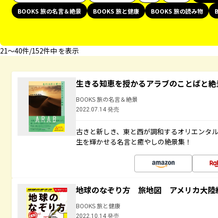
BOOKS 旅の名言＆絶景
BOOKS 旅と健康
BOOKS 旅の読み物
21〜40件/152件中 を表示
生きる知恵を授かるアラブのことばと絶
BOOKS 旅の名言＆絶景
2022.07.14 発売
古きと新しき、東と西が調和するオリエンタ
生を輝かせる名言と癒やしの絶景集！
地球のなぞり方 旅地図 アメリカ大陸
BOOKS 旅と健康
2022.10.14 発売