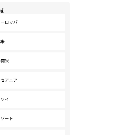
域
ヨーロッパ
北米
中南米
オセアニア
ハワイ
リゾート