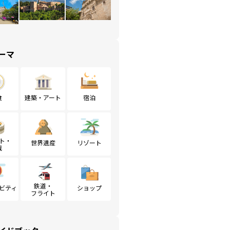
ーマ
食
建築・アート
宿泊
ト・
世界遺産
リゾート
戦
鉄道・
ビティ
ショップ
フライト