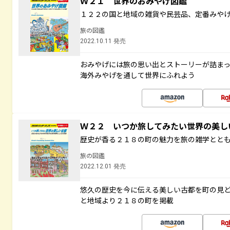
Ｗ２１ 世界のおみやげ図鑑
１２２の国と地域の雑貨や民芸品、定番みや
旅の図鑑
2022.10.11 発売
おみやげには旅の思い出とストーリーが詰ま
海外みやげを通して世界にふれよう
Ｗ２２ いつか旅してみたい世界の美
歴史が香る２１８の町の魅力を旅の雑学とと
旅の図鑑
2022.12.01 発売
悠久の歴史を今に伝える美しい古都を町の見
と地域より２１８の町を掲載