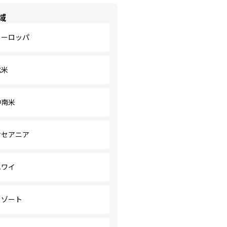
域
ヨーロッパ
北米
中南米
オセアニア
ハワイ
リゾート