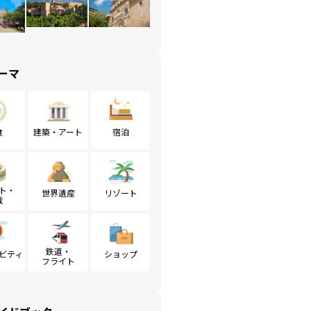
ーマ
食
建築・アート
宿泊
ト・
世界遺産
リゾート
戦
鉄道・
ビティ
ショップ
フライト