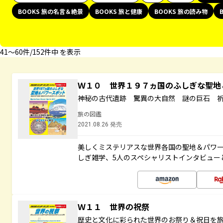
BOOKS 旅の名言＆絶景
BOOKS 旅と健康
BOOKS 旅の読み物
41〜60件/152件中 を表示
Ｗ１０ 世界１９７ヵ国のふしぎな聖
神秘の古代遺跡 驚異の大自然 謎の巨石 
旅の図鑑
2021.08.26 発売
美しくミステリアスな世界各国の聖地＆パワ
しぎ雑学、5人のスペシャリストインタビュー
Ｗ１１ 世界の祝祭
歴史と文化に彩られた世界のお祭り＆祝日を