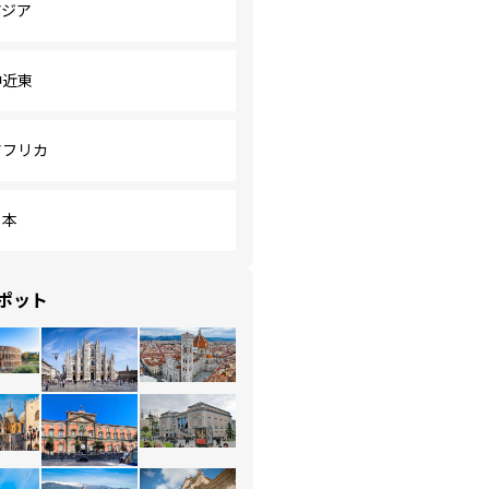
アジア
中近東
アフリカ
日本
ポット