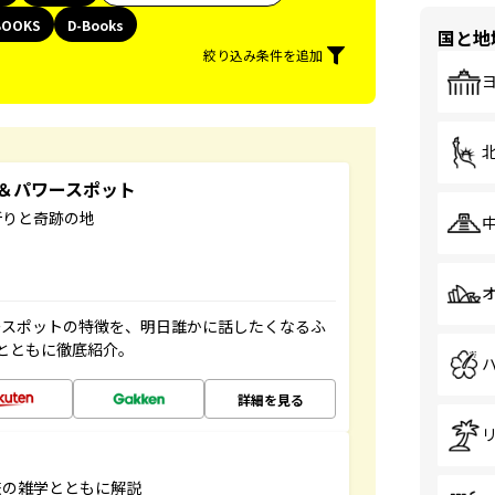
BOOKS
D-Books
国と地
絞り込み条件を追加
地＆パワースポット
祈りと奇跡の地
ースポットの特徴を、明日誰かに話したくなるふ
とともに徹底紹介。
詳細を見る
旅の雑学とともに解説