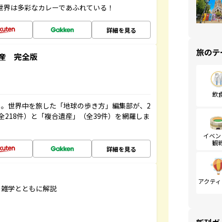
 世界は多彩なカレーであふれている！
詳細を見る
旅のテ
産 完全版
飲
。世界中を旅した「地球の歩き方」編集部が、2
全218件）と「複合遺産」（全39件）を網羅しま
イベン
観
詳細を見る
アクティ
の雑学とともに解説