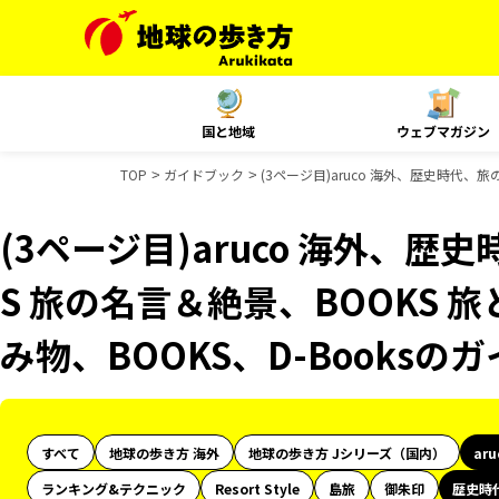
国と地域
ウェブマガジン
TOP
ガイドブック
(3ページ目)aruco 海外、歴史時代、旅
(3ページ目)aruco 海外、歴
S 旅の名言＆絶景、BOOKS 旅
み物、BOOKS、D-Books
すべて
地球の歩き方 海外
地球の歩き方 Jシリーズ（国内）
ar
ランキング&テクニック
Resort Style
島旅
御朱印
歴史時