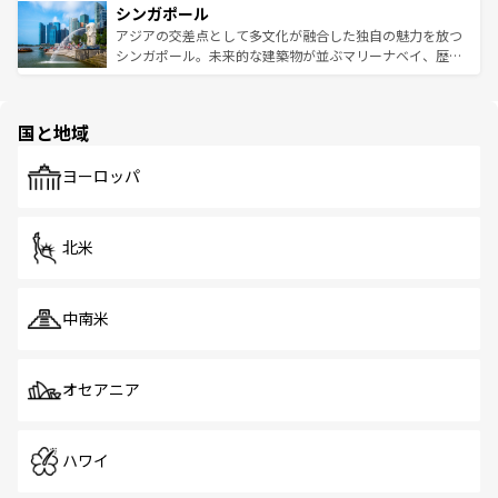
参照してほしい。
シンガポール
激する。気候は一年中温暖で、どの季節にも異なる楽しみ
み、どこを訪れても感動するはず。観光スポットが密集し
が待っている。親しみやすいタイの人々、仏教を中心とし
ており、効率よく見どころを回れるのも魅力。息をのむよ
アジアの交差点として多文化が融合した独自の魅力を放つ
た文化、そして多様な観光資源が、訪れる旅人を魅了し続
うな絶景から文化的な体験まで、香港を存分に楽しみ尽く
シンガポール。未来的な建築物が並ぶマリーナベイ、歴史
ける。 なお、新着のタイ情報は
コンテンツ一覧
を参照して
そう。 なお、新着の香港情報は
コンテンツ一覧
を参照して
と伝統を感じられるエスニックタウン、多数の緑豊かな公
ほしい。
ほしい。
園や自然保護区など、自然が調和した近代的な景観と文化
の多様性あふれるカラフルな町は、どこを歩いても新しい
国と地域
発見がある。さらに、治安のよさや充実した公共交通機関
も、旅行者にとっては魅力的なポイント。グルメも豊富
で、ホーカーズは地元の風情を楽しめる外せないスポット
ヨーロッパ
だ。訪れる人を飽きさせないシンガポールで、多様な魅力
を体感しよう。 なお、新着のシンガポール情報は
コンテン
ツ一覧
を参照してほしい。
北米
中南米
オセアニア
ハワイ