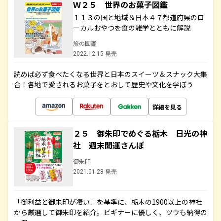
Ｗ２５ 世界のお菓子図鑑
１１３の国と地域＆日本４７都道府県のロ
ーカルおやつを食の雑学とともに解説
旅の図鑑
2022.12.15 発売
読めば必ず食べたくなる世界と日本のスイーツ＆スナック大集
合！各地で愛されるお菓子をとおして歴史や文化を学ぼう
詳細を見る
２５ 御朱印でめぐる栃木 日光の神
社 週末開運さんぽ
御朱印
2021.01.28 発売
「御利益と御朱印が凄い」を基準に、栃木の1900以上の神社
から厳選して御朱印を紹介。ビギナーに優しく、ツウも納得の