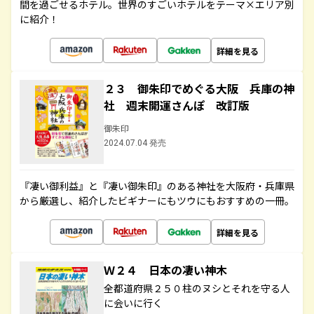
間を過ごせるホテル。世界のすごいホテルをテーマ×エリア別
に紹介！
詳細を見る
２３ 御朱印でめぐる大阪 兵庫の神
社 週末開運さんぽ 改訂版
御朱印
2024.07.04 発売
『凄い御利益』と『凄い御朱印』のある神社を大阪府・兵庫県
から厳選し、紹介したビギナーにもツウにもおすすめの一冊。
詳細を見る
Ｗ２４ 日本の凄い神木
全都道府県２５０柱のヌシとそれを守る人
に会いに行く