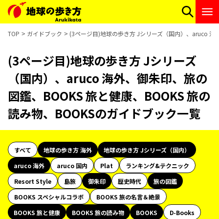
TOP
ガイドブック
(3ページ目)地球の歩き方 Jシリーズ（国内）、aruco 
(3ページ目)地球の歩き方 Jシリーズ
（国内）、aruco 海外、御朱印、旅の
図鑑、BOOKS 旅と健康、BOOKS 旅の
読み物、BOOKSのガイドブック一覧
すべて
地球の歩き方 海外
地球の歩き方 Jシリーズ（国内）
aruco 海外
aruco 国内
Plat
ランキング&テクニック
Resort Style
島旅
御朱印
歴史時代
旅の図鑑
BOOKS スペシャルコラボ
BOOKS 旅の名言＆絶景
BOOKS 旅と健康
BOOKS 旅の読み物
BOOKS
D-Books