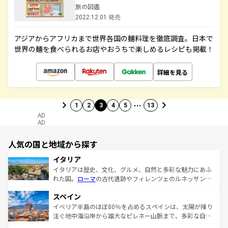
旅の図鑑
2022.12.01 発売
アジアからアフリカまで世界各国の麺料理を徹底調査。日本で
世界の麺を食べられるお店やおうちで楽しめるレシピも掲載！
詳細を見る
…
1
2
3
4
5
13
AD
AD
人気の国と地域から探す
イタリア
イタリアは歴史、文化、グルメ、自然と多彩な魅力にあふ
れた国。
ローマ
の古代遺跡やフィレンツェのルネッサンス
美術、ヴェネツィアの運河など、歴史あるスポットはもち
スペイン
ろん、トスカーナの美しい田園風景やアマルフィ海岸の絶
景など、自然景観も見逃せない。観光の合間には、本場の
イベリア半島のほぼ80％を占めるスペインは、太陽が降り
ピザやパスタなど、絶品のイタリア料理を堪能することも
注ぐ地中海沿岸から雄大なピレネー山脈まで、多彩な自然
できる。朝目覚めてから夜眠るまで、すべての瞬間を楽し
と文化が詰まったヨーロッパ屈指の旅行先だ。多様な地域