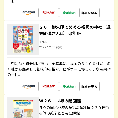
一冊
詳細を見る
２６ 御朱印でめぐる福岡の神社 週
末開運さんぽ 改訂版
御朱印
2022.12.08 発売
「御利益と御朱印が凄い」を基準に、福岡の３４００社以上の
神社から厳選して御朱印を紹介。ビギナーに優しくツウも納得
の一冊。
詳細を見る
Ｗ２６ 世界の麺図鑑
５９の国と地域の多彩な麺料理２３０種類
を旅の雑学とともに解説