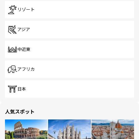
リゾート
アジア
中近東
アフリカ
日本
人気スポット