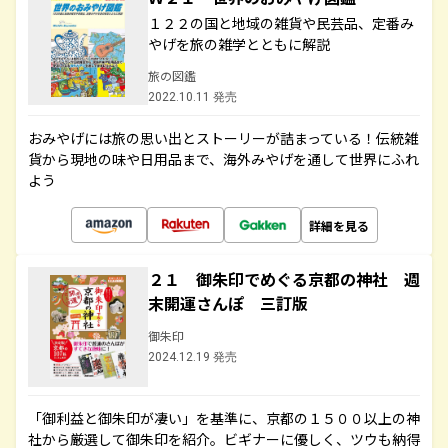
１２２の国と地域の雑貨や民芸品、定番み
やげを旅の雑学とともに解説
旅の図鑑
2022.10.11 発売
おみやげには旅の思い出とストーリーが詰まっている！伝統雑
貨から現地の味や日用品まで、海外みやげを通して世界にふれ
よう
詳細を見る
２１ 御朱印でめぐる京都の神社 週
末開運さんぽ 三訂版
御朱印
2024.12.19 発売
「御利益と御朱印が凄い」を基準に、京都の１５００以上の神
社から厳選して御朱印を紹介。ビギナーに優しく、ツウも納得