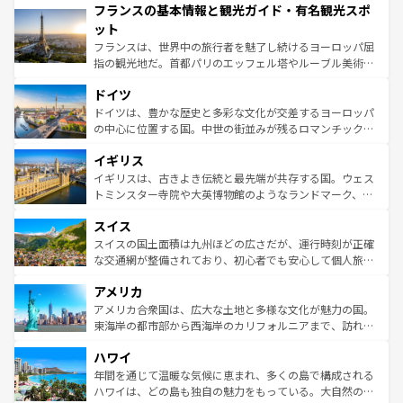
フランスの基本情報と観光ガイド・有名観光スポ
ませてくれるイタリアで、忘れられない旅をしてみよう！
文化が根付くこの国では、情熱的なフラメンコ、熱気あふ
なお、新着のイタリア情報は
コンテンツ一覧
を参照してほ
れる闘牛、そして美味しいタパスが生活の一部となってい
ット
しい。
る。首都マドリードの洗練された雰囲気や、バルセロナの
フランスは、世界中の旅行者を魅了し続けるヨーロッパ屈
アートに溢れた街角から、地方では古代ローマ遺跡や中世
指の観光地だ。首都パリのエッフェル塔やルーブル美術館
の城塞都市、穏やかなビーチリゾートまで多彩な表情を見
といった象徴的なスポットから、田舎町の古風な美しさま
せる。地方によって風土や気候が異なるスペインはその個
ドイツ
で、幅広い魅力が詰まっている。華麗な宮殿、歴史的な大
性で訪れる人を魅了する。 なお、新着のスペイン情報は
コ
聖堂、美しいビーチ、そして豊かな自然が、訪れる者を心
ドイツは、豊かな歴史と多彩な文化が交差するヨーロッパ
ンテンツ一覧
を参照してほしい。
から魅了する。また、フランスは美食の国としても知ら
の中心に位置する国。中世の街並みが残るロマンチック街
れ、フランス料理はユネスコ無形文化遺産にも登録されて
道から、未来を先取りするようなモダンな都市まで多様な
イギリス
いる。シャンパンの発祥地であるランス、プロヴァンスの
顔を持つこの国は、どこを歩いても飽きることがない。ベ
香り高いラベンダー畑など、多彩な楽しみ方が可能だ。さ
ルリンの文化的活気、バイエルン州のアルプスの絶景、そ
イギリスは、古きよき伝統と最先端が共存する国。ウェス
らに、パリ以外の地域にも魅力が溢れており、どの街角に
してライン川沿いのワイン畑といった風景は必見。ビール
トミンスター寺院や大英博物館のようなランドマーク、歴
も豊かな歴史と文化が息づいている。パリ以外の個性あふ
とソーセージを味わいながら地元の人と過ごす楽しい時間
史ある大学都市、美しい丘陵地帯や牧歌的な風景など、エ
れる地方に足を運ぶとそれぞれで全く異なる文化を体験で
スイス
は、お酒好きな人にはぜひ体験してほしい。 なお、新着の
リアごとに異なる魅力がある。また、優雅なアフタヌーン
きるだろう。 なお、新着のフランス情報は
コンテンツ一覧
ドイツ情報は
コンテンツ一覧
を参照してほしい。
ティー、ビール好きにはたまらない英国パブ、サッカー観
スイスの国土面積は九州ほどの広さだが、運行時刻が正確
を参照してほしい。
戦など、本場だからこそできる体験も豊富。イギリスを旅
な交通網が整備されており、初心者でも安心して個人旅行
して楽しみつくそう。 なお、新着のイギリス情報は
コンテ
を楽しめる。日本同様に時刻表どおりの旅が可能だ。中世
アメリカ
ンツ一覧
を参照してほしい。
の建物がそのまま残る町や、スイスならではのユニークな
博物館もあり、アルプス観光だけでなく町歩きも満喫する
アメリカ合衆国は、広大な土地と多様な文化が魅力の国。
ことができる。国民の所得が高いため物価も高いが、旅行
東海岸の都市部から西海岸のカリフォルニアまで、訪れる
者向けの交通パス提供のサービスもあり、うまく活用すれ
場所ごとに異なる風景と体験が待っている。ニューヨーク
ハワイ
ば市内交通費無料で観光を楽しむこともできる。 なお、新
のような巨大都市は、観光、ショッピング、エンターテイ
着のスイス情報は
コンテンツ一覧
を参照してほしい。
ンメントが詰まった刺激的なスポットだ。一方、アメリカ
年間を通じて温暖な気候に恵まれ、多くの島で構成される
西部には大自然が広がり、グランドキャニオンやイエロー
ハワイは、どの島も独自の魅力をもっている。大自然の神