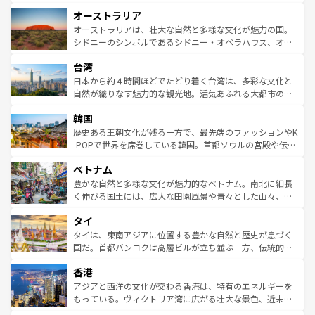
ストーン国立公園といった絶景が堪能できる。さらに、南
秘を感じたいなら、火山が生み出した壮大な景観を誇るハ
オーストラリア
部のニューオーリンズでは、音楽と美食が融合した独特の
ワイ島は見逃せない。また、定番の観光地といえばオアフ
文化が魅力。旅行者はアメリカの各地域で異なる魅力を楽
島だが、静かな自然を求めるならマウイ島やカウアイ島が
オーストラリアは、壮大な自然と多様な文化が魅力の国。
しみながら、その多様性と豊かな歴史を感じることができ
おすすめ。エメラルドグリーンに輝く海をはじめ、豊かな
シドニーのシンボルであるシドニー・オペラハウス、オー
るだろう。車でのロードトリップや列車の旅も、アメリカ
文化や歴史が息づいている。「アロハスピリット」と呼ば
ストラリア東海岸北部に広がる大サンゴ礁地帯グレートバ
ならではの贅沢な旅のスタイルだ。 なお、新着のアメリカ
台湾
れるおもてなしの心で訪れる人々を迎えてくれるハワイの
リアリーフや大陸中央部にそびえるウルル（エアーズロッ
情報は
コンテンツ一覧
を参照してほしい。
人々、おいしいローカルフードやハワイアンミュージッ
ク）、タスマニアの美しい原生林やケアンズの熱帯雨林な
日本から約４時間ほどでたどり着く台湾は、多彩な文化と
ク、伝統的なフラダンスなど、すべてがハワイの魅力を彩
ど、見どころがたくさん。また、カフェやワイン、オージ
自然が織りなす魅力的な観光地。活気あふれる大都市の台
っている。訪れるたびに新しい発見と感動が待っているハ
ービーフなどの食文化も豊かで、美味しいものであふれて
北やノスタルジックな町並みが人気な九份（ジォウフェ
ワイを、存分に味わってほしい。 なお、新着のハワイ情報
韓国
いる。アクティビティも充実しており、サーフィンやダイ
ン）、静ひつな山岳地帯である台湾東部など、都市の喧騒
は
コンテンツ一覧
を参照してほしい。
ビング、ハイキングなど、アウトドア好きにはたまらな
と山間の静けさが共存しており、訪れる人に新しい発見と
歴史ある王朝文化が残る一方で、最先端のファッションやK
い。オーストラリアの多彩な魅力を存分に味わいつくそ
驚きをもたらしてくれる。また、奥深い台湾の食文化も魅
-POPで世界を席巻している韓国。首都ソウルの宮殿や伝統
う。 なお、新着のオーストラリア情報は
コンテンツ一覧
を
力で、夜市などの屋台グルメから高級料理、ヘルシーで美
家屋が並ぶエリアでは韓国の歴史と文化に浸ることがで
参照してほしい。
ベトナム
容にもいいと評判のスイーツなど、バラエティ豊かな料理
き、地方に足を延ばせば四季折々の自然美を楽しむことが
が味わえる。 なお、新着の台湾情報は
コンテンツ一覧
を参
できる。そして、キムチや焼肉、絶品のストリートフード
豊かな自然と多様な文化が魅力的なベトナム。南北に細長
照してほしい。
まで、さまざまな韓国料理が待っている。夜には、韓国な
く伸びる国土には、広大な田園風景や青々とした山々、世
らではのナイトライフも堪能できる。あたたかいホスピタ
界遺産に登録された壮大な自然景観が点在し、都市部では
タイ
リティに包まれながら、韓国の多彩な魅力を心ゆくまで味
急速な発展と共に伝統が息づく。ハノイの古い町並みやホ
わってみてほしい。 なお、新着の韓国情報は
コンテンツ一
ーチミン市のフランス統治時代の建物も、独特の雰囲気を
タイは、東南アジアに位置する豊かな自然と歴史が息づく
覧
を参照してほしい。
醸し出している。また、バラエティの豊かさとおいしさで
国だ。首都バンコクは高層ビルが立ち並ぶ一方、伝統的な
世界中の食通を魅了してやまないベトナム料理も魅力のひ
寺院や市場がいたるところに点在し、古きよき文化と現代
香港
とつ。フォーやバインミー、ベトナムコーヒーなどは、ぜ
の活気が交差している。北部ではチェンマイなどの山岳地
ひ現地で味わいたい。どの地域を訪れてもあたたかい人々
帯で自然と触れ合い、南部ではプーケットやクラビの美し
アジアと西洋の文化が交わる香港は、特有のエネルギーを
が旅行者を迎えてくれるので、きっと忘れられない旅にな
いビーチでリゾート気分を楽しむことができる。タイ料理
もっている。ヴィクトリア湾に広がる壮大な景色、近未来
るはずだ。 なお、新着のベトナム情報は
コンテンツ一覧
を
は世界的に有名で、屋台から高級レストランまで味覚を刺
的なアートスポット、そして歴史と現代が融合した町並