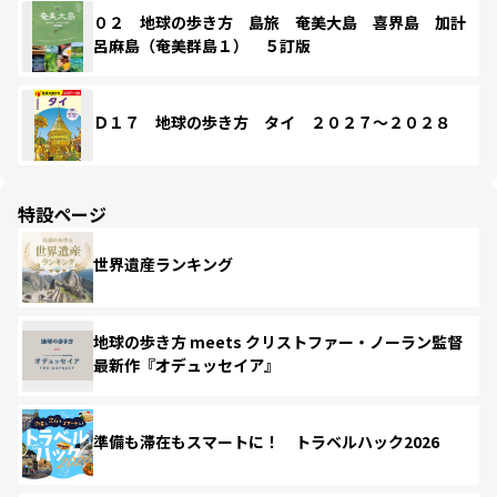
０２ 地球の歩き方 島旅 奄美大島 喜界島 加計
呂麻島（奄美群島１） ５訂版
Ｄ１７ 地球の歩き方 タイ ２０２７～２０２８
特設ページ
世界遺産ランキング
地球の歩き方 meets クリストファー・ノーラン監督
最新作『オデュッセイア』
準備も滞在もスマートに！ トラベルハック2026