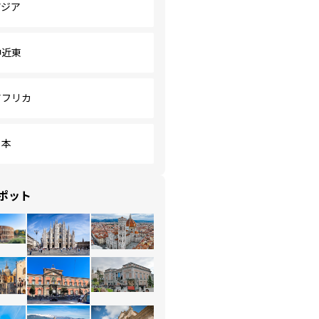
アジア
中近東
アフリカ
日本
ポット