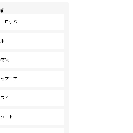
域
ヨーロッパ
北米
中南米
オセアニア
ハワイ
リゾート