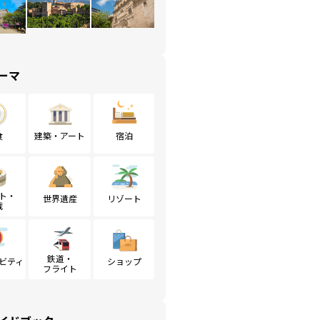
ーマ
食
建築・アート
宿泊
ト・
世界遺産
リゾート
戦
鉄道・
ビティ
ショップ
フライト