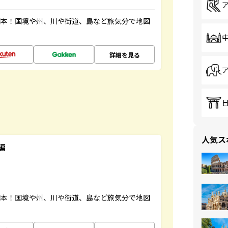
図本！国境や州、川や街道、島など旅気分で地図
詳細を見る
人気ス
編
図本！国境や州、川や街道、島など旅気分で地図