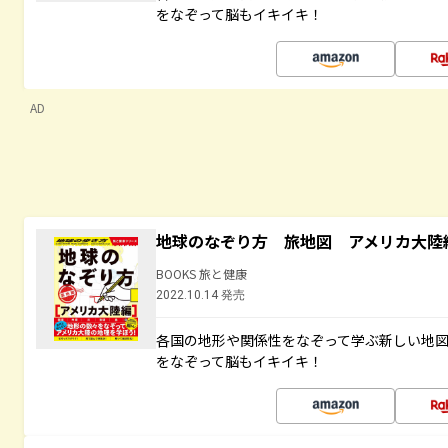
をなぞって脳もイキイキ！
AD
地球のなぞり方 旅地図 アメリカ大陸
BOOKS 旅と健康
2022.10.14 発売
各国の地形や関係性をなぞって学ぶ新しい地
をなぞって脳もイキイキ！