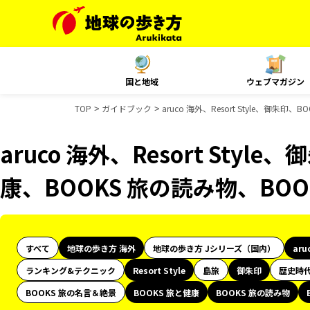
国と地域
ウェブマガジン
TOP
ガイドブック
aruco 海外、Resort Style、御朱
aruco 海外、Resort Styl
康、BOOKS 旅の読み物、BO
すべて
地球の歩き方 海外
地球の歩き方 Jシリーズ（国内）
aru
ランキング&テクニック
Resort Style
島旅
御朱印
歴史時
BOOKS 旅の名言＆絶景
BOOKS 旅と健康
BOOKS 旅の読み物