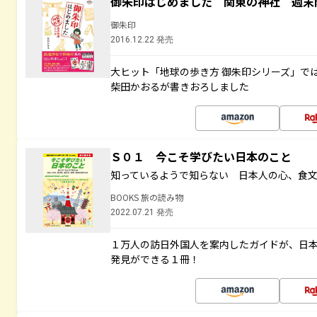
御朱印はじめました 関東の神社 週末
御朱印
2016.12.22 発売
大ヒット「地球の歩き方 御朱印シリーズ」で
柴田かおるが書きおろしました
Ｓ０１ 今こそ学びたい日本のこと
知っているようで知らない 日本人の心、食
BOOKS 旅の読み物
2022.07.21 発売
１万人の訪日外国人を案内したガイドが、日
発見ができる１冊！