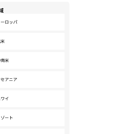
域
ヨーロッパ
北米
中南米
オセアニア
ハワイ
リゾート