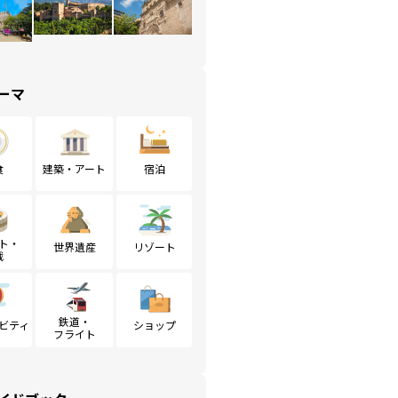
ーマ
食
建築・アート
宿泊
ト・
世界遺産
リゾート
戦
鉄道・
ビティ
ショップ
フライト