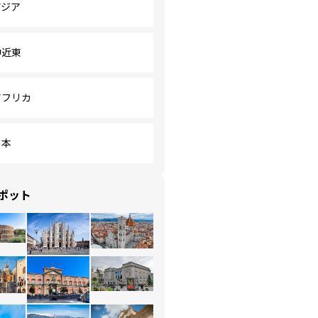
アジア
中近東
アフリカ
日本
ポット