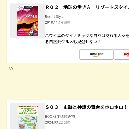
Ｒ０２ 地球の歩き方 リゾートスタイ
Resort Style
2018.11.14 発売
ハワイ島のダイナミックな自然は訪れる人々
る自然派グルメも見逃せない！
AD
Ｓ０３ 史跡と神話の舞台をホロホロ！
BOOKS 旅の読み物
2024.03.22 発売