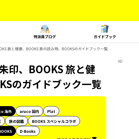
特派員ブログ
ガイドブック
印、BOOKS 旅と健康、BOOKS 旅の読み物、BOOKSのガイドブック一覧
AD
e、御朱印、BOOKS 旅と健
OKSのガイドブック一覧
co 海外
aruco 国内
Plat
代
旅の図鑑
BOOKS スペシャルコラボ
BOOKS
D-Books