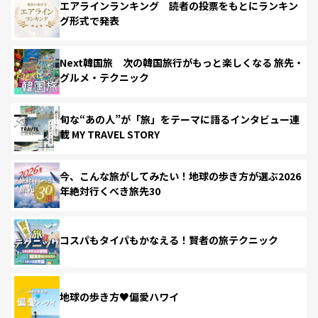
エアラインランキング 読者の投票をもとにランキン
グ形式で発表
Next韓国旅 次の韓国旅行がもっと楽しくなる 旅先・
グルメ・テクニック
旬な“あの人”が「旅」をテーマに語るインタビュー連
載 MY TRAVEL STORY
今、こんな旅がしてみたい！地球の歩き方が選ぶ2026
年絶対行くべき旅先30
コスパもタイパもかなえる！賢者の旅テクニック
地球の歩き方♥偏愛ハワイ