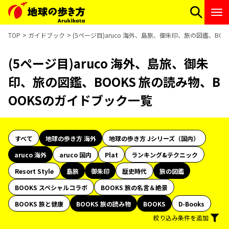
TOP
ガイドブック
(5ページ目)aruco 海外、島旅、御朱印、旅の図鑑、BO
(5ページ目)aruco 海外、島旅、御朱
印、旅の図鑑、BOOKS 旅の読み物、B
OOKSのガイドブック一覧
すべて
地球の歩き方 海外
地球の歩き方 Jシリーズ（国内）
aruco 海外
aruco 国内
Plat
ランキング&テクニック
Resort Style
島旅
御朱印
歴史時代
旅の図鑑
BOOKS スペシャルコラボ
BOOKS 旅の名言＆絶景
BOOKS 旅と健康
BOOKS 旅の読み物
BOOKS
D-Books
絞り込み条件を追加