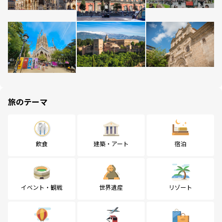
旅のテーマ
飲食
建築・アート
宿泊
イベント・観戦
世界遺産
リゾート