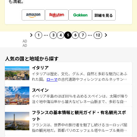
も満載。
詳細を見る
…
…
1
3
4
5
6
7
12
AD
AD
人気の国と地域から探す
イタリア
イタリアは歴史、文化、グルメ、自然と多彩な魅力にあふ
れた国。
ローマ
の古代遺跡やフィレンツェのルネッサンス
美術、ヴェネツィアの運河など、歴史あるスポットはもち
スペイン
ろん、トスカーナの美しい田園風景やアマルフィ海岸の絶
景など、自然景観も見逃せない。観光の合間には、本場の
イベリア半島のほぼ80％を占めるスペインは、太陽が降り
ピザやパスタなど、絶品のイタリア料理を堪能することも
注ぐ地中海沿岸から雄大なピレネー山脈まで、多彩な自然
できる。朝目覚めてから夜眠るまで、すべての瞬間を楽し
と文化が詰まったヨーロッパ屈指の旅行先だ。多様な地域
フランスの基本情報と観光ガイド・有名観光スポ
ませてくれるイタリアで、忘れられない旅をしてみよう！
文化が根付くこの国では、情熱的なフラメンコ、熱気あふ
なお、新着のイタリア情報は
コンテンツ一覧
を参照してほ
れる闘牛、そして美味しいタパスが生活の一部となってい
ット
しい。
る。首都マドリードの洗練された雰囲気や、バルセロナの
フランスは、世界中の旅行者を魅了し続けるヨーロッパ屈
アートに溢れた街角から、地方では古代ローマ遺跡や中世
指の観光地だ。首都パリのエッフェル塔やルーブル美術館
の城塞都市、穏やかなビーチリゾートまで多彩な表情を見
といった象徴的なスポットから、田舎町の古風な美しさま