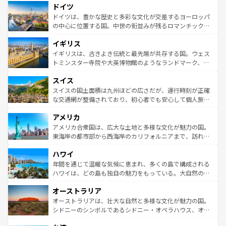
せる。地方によって風土や気候が異なるスペインはその個
ドイツ
で、幅広い魅力が詰まっている。華麗な宮殿、歴史的な大
性で訪れる人を魅了する。 なお、新着のスペイン情報は
コ
聖堂、美しいビーチ、そして豊かな自然が、訪れる者を心
ドイツは、豊かな歴史と多彩な文化が交差するヨーロッパ
ンテンツ一覧
を参照してほしい。
から魅了する。また、フランスは美食の国としても知ら
の中心に位置する国。中世の街並みが残るロマンチック街
れ、フランス料理はユネスコ無形文化遺産にも登録されて
道から、未来を先取りするようなモダンな都市まで多様な
イギリス
いる。シャンパンの発祥地であるランス、プロヴァンスの
顔を持つこの国は、どこを歩いても飽きることがない。ベ
香り高いラベンダー畑など、多彩な楽しみ方が可能だ。さ
ルリンの文化的活気、バイエルン州のアルプスの絶景、そ
イギリスは、古きよき伝統と最先端が共存する国。ウェス
らに、パリ以外の地域にも魅力が溢れており、どの街角に
してライン川沿いのワイン畑といった風景は必見。ビール
トミンスター寺院や大英博物館のようなランドマーク、歴
も豊かな歴史と文化が息づいている。パリ以外の個性あふ
とソーセージを味わいながら地元の人と過ごす楽しい時間
史ある大学都市、美しい丘陵地帯や牧歌的な風景など、エ
れる地方に足を運ぶとそれぞれで全く異なる文化を体験で
スイス
は、お酒好きな人にはぜひ体験してほしい。 なお、新着の
リアごとに異なる魅力がある。また、優雅なアフタヌーン
きるだろう。 なお、新着のフランス情報は
コンテンツ一覧
ドイツ情報は
コンテンツ一覧
を参照してほしい。
ティー、ビール好きにはたまらない英国パブ、サッカー観
スイスの国土面積は九州ほどの広さだが、運行時刻が正確
を参照してほしい。
戦など、本場だからこそできる体験も豊富。イギリスを旅
な交通網が整備されており、初心者でも安心して個人旅行
して楽しみつくそう。 なお、新着のイギリス情報は
コンテ
を楽しめる。日本同様に時刻表どおりの旅が可能だ。中世
アメリカ
ンツ一覧
を参照してほしい。
の建物がそのまま残る町や、スイスならではのユニークな
博物館もあり、アルプス観光だけでなく町歩きも満喫する
アメリカ合衆国は、広大な土地と多様な文化が魅力の国。
ことができる。国民の所得が高いため物価も高いが、旅行
東海岸の都市部から西海岸のカリフォルニアまで、訪れる
者向けの交通パス提供のサービスもあり、うまく活用すれ
場所ごとに異なる風景と体験が待っている。ニューヨーク
ハワイ
ば市内交通費無料で観光を楽しむこともできる。 なお、新
のような巨大都市は、観光、ショッピング、エンターテイ
着のスイス情報は
コンテンツ一覧
を参照してほしい。
ンメントが詰まった刺激的なスポットだ。一方、アメリカ
年間を通じて温暖な気候に恵まれ、多くの島で構成される
西部には大自然が広がり、グランドキャニオンやイエロー
ハワイは、どの島も独自の魅力をもっている。大自然の神
ストーン国立公園といった絶景が堪能できる。さらに、南
秘を感じたいなら、火山が生み出した壮大な景観を誇るハ
オーストラリア
部のニューオーリンズでは、音楽と美食が融合した独特の
ワイ島は見逃せない。また、定番の観光地といえばオアフ
文化が魅力。旅行者はアメリカの各地域で異なる魅力を楽
島だが、静かな自然を求めるならマウイ島やカウアイ島が
オーストラリアは、壮大な自然と多様な文化が魅力の国。
しみながら、その多様性と豊かな歴史を感じることができ
おすすめ。エメラルドグリーンに輝く海をはじめ、豊かな
シドニーのシンボルであるシドニー・オペラハウス、オー
るだろう。車でのロードトリップや列車の旅も、アメリカ
文化や歴史が息づいている。「アロハスピリット」と呼ば
ストラリア東海岸北部に広がる大サンゴ礁地帯グレートバ