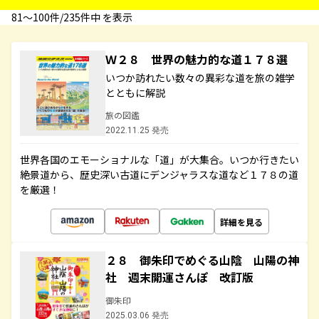
81〜100件/235件中 を表示
Ｗ２８ 世界の魅力的な道１７８選
いつか訪れたい数々の異彩な道を旅の雑学
とともに解説
旅の図鑑
2022.11.25 発売
世界各国のエモーショナルな「道」が大集合。いつか行きたい
絶景道から、歴史深い古道にデンジャラスな道など１７８の道
を厳選！
詳細を見る
２８ 御朱印でめぐる山陰 山陽の神
社 週末開運さんぽ 改訂版
御朱印
2025.03.06 発売