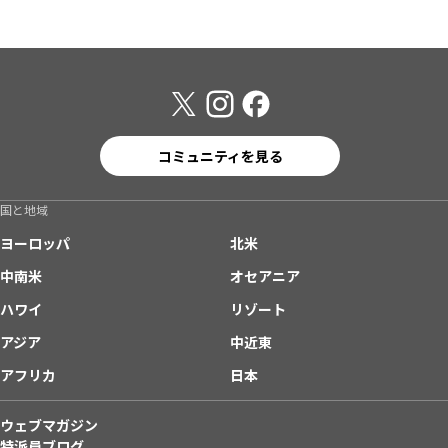
コミュニティを見る
国と地域
ヨーロッパ
北米
中南米
オセアニア
ハワイ
リゾート
アジア
中近東
アフリカ
日本
ウェブマガジン
特派員ブログ