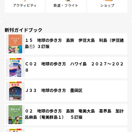
アクティビティ
鉄道・フライト
ショップ
新刊ガイドブック
１５ 地球の歩き方 島旅 伊豆大島 利島（伊豆諸
島①）３訂版
Ｃ０２ 地球の歩き方 ハワイ島 ２０２７～２０２
８
Ｊ３３ 地球の歩き方 墨田区
０２ 地球の歩き方 島旅 奄美大島 喜界島 加計
呂麻島（奄美群島１） ５訂版