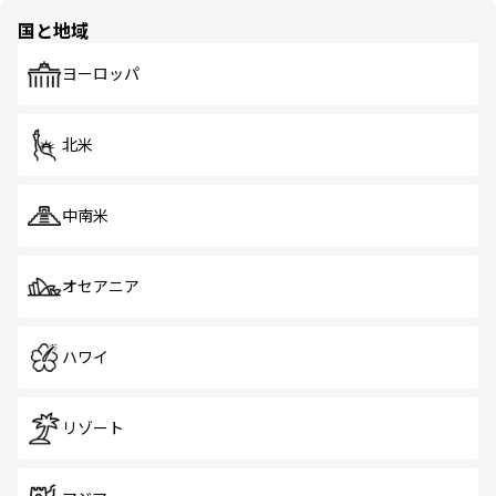
の多様性あふれるカラフルな町は、どこを歩いても新しい
国と地域
発見がある。さらに、治安のよさや充実した公共交通機関
も、旅行者にとっては魅力的なポイント。グルメも豊富
で、ホーカーズは地元の風情を楽しめる外せないスポット
ヨーロッパ
だ。訪れる人を飽きさせないシンガポールで、多様な魅力
を体感しよう。 なお、新着のシンガポール情報は
コンテン
ツ一覧
を参照してほしい。
北米
中南米
オセアニア
ハワイ
リゾート