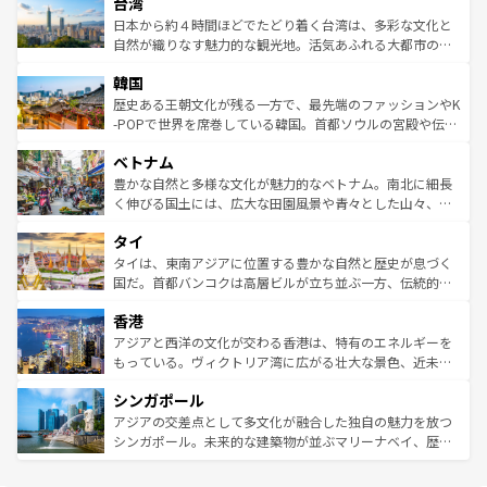
ならではの贅沢な旅のスタイルだ。 なお、新着のアメリカ
台湾
れるおもてなしの心で訪れる人々を迎えてくれるハワイの
リアリーフや大陸中央部にそびえるウルル（エアーズロッ
情報は
コンテンツ一覧
を参照してほしい。
人々、おいしいローカルフードやハワイアンミュージッ
ク）、タスマニアの美しい原生林やケアンズの熱帯雨林な
日本から約４時間ほどでたどり着く台湾は、多彩な文化と
ク、伝統的なフラダンスなど、すべてがハワイの魅力を彩
ど、見どころがたくさん。また、カフェやワイン、オージ
自然が織りなす魅力的な観光地。活気あふれる大都市の台
っている。訪れるたびに新しい発見と感動が待っているハ
ービーフなどの食文化も豊かで、美味しいものであふれて
北やノスタルジックな町並みが人気な九份（ジォウフェ
ワイを、存分に味わってほしい。 なお、新着のハワイ情報
韓国
いる。アクティビティも充実しており、サーフィンやダイ
ン）、静ひつな山岳地帯である台湾東部など、都市の喧騒
は
コンテンツ一覧
を参照してほしい。
ビング、ハイキングなど、アウトドア好きにはたまらな
と山間の静けさが共存しており、訪れる人に新しい発見と
歴史ある王朝文化が残る一方で、最先端のファッションやK
い。オーストラリアの多彩な魅力を存分に味わいつくそ
驚きをもたらしてくれる。また、奥深い台湾の食文化も魅
-POPで世界を席巻している韓国。首都ソウルの宮殿や伝統
う。 なお、新着のオーストラリア情報は
コンテンツ一覧
を
力で、夜市などの屋台グルメから高級料理、ヘルシーで美
家屋が並ぶエリアでは韓国の歴史と文化に浸ることがで
参照してほしい。
ベトナム
容にもいいと評判のスイーツなど、バラエティ豊かな料理
き、地方に足を延ばせば四季折々の自然美を楽しむことが
が味わえる。 なお、新着の台湾情報は
コンテンツ一覧
を参
できる。そして、キムチや焼肉、絶品のストリートフード
豊かな自然と多様な文化が魅力的なベトナム。南北に細長
照してほしい。
まで、さまざまな韓国料理が待っている。夜には、韓国な
く伸びる国土には、広大な田園風景や青々とした山々、世
らではのナイトライフも堪能できる。あたたかいホスピタ
界遺産に登録された壮大な自然景観が点在し、都市部では
タイ
リティに包まれながら、韓国の多彩な魅力を心ゆくまで味
急速な発展と共に伝統が息づく。ハノイの古い町並みやホ
わってみてほしい。 なお、新着の韓国情報は
コンテンツ一
ーチミン市のフランス統治時代の建物も、独特の雰囲気を
タイは、東南アジアに位置する豊かな自然と歴史が息づく
覧
を参照してほしい。
醸し出している。また、バラエティの豊かさとおいしさで
国だ。首都バンコクは高層ビルが立ち並ぶ一方、伝統的な
世界中の食通を魅了してやまないベトナム料理も魅力のひ
寺院や市場がいたるところに点在し、古きよき文化と現代
香港
とつ。フォーやバインミー、ベトナムコーヒーなどは、ぜ
の活気が交差している。北部ではチェンマイなどの山岳地
ひ現地で味わいたい。どの地域を訪れてもあたたかい人々
帯で自然と触れ合い、南部ではプーケットやクラビの美し
アジアと西洋の文化が交わる香港は、特有のエネルギーを
が旅行者を迎えてくれるので、きっと忘れられない旅にな
いビーチでリゾート気分を楽しむことができる。タイ料理
もっている。ヴィクトリア湾に広がる壮大な景色、近未来
るはずだ。 なお、新着のベトナム情報は
コンテンツ一覧
を
は世界的に有名で、屋台から高級レストランまで味覚を刺
的なアートスポット、そして歴史と現代が融合した町並
参照してほしい。
シンガポール
激する。気候は一年中温暖で、どの季節にも異なる楽しみ
み、どこを訪れても感動するはず。観光スポットが密集し
が待っている。親しみやすいタイの人々、仏教を中心とし
ており、効率よく見どころを回れるのも魅力。息をのむよ
アジアの交差点として多文化が融合した独自の魅力を放つ
た文化、そして多様な観光資源が、訪れる旅人を魅了し続
うな絶景から文化的な体験まで、香港を存分に楽しみ尽く
シンガポール。未来的な建築物が並ぶマリーナベイ、歴史
ける。 なお、新着のタイ情報は
コンテンツ一覧
を参照して
そう。 なお、新着の香港情報は
コンテンツ一覧
を参照して
と伝統を感じられるエスニックタウン、多数の緑豊かな公
ほしい。
ほしい。
園や自然保護区など、自然が調和した近代的な景観と文化