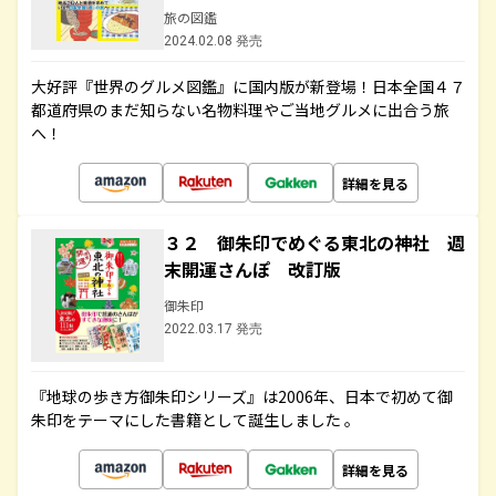
旅の図鑑
2024.02.08 発売
大好評『世界のグルメ図鑑』に国内版が新登場！日本全国４７
都道府県のまだ知らない名物料理やご当地グルメに出合う旅
へ！
詳細を見る
３２ 御朱印でめぐる東北の神社 週
末開運さんぽ 改訂版
御朱印
2022.03.17 発売
『地球の歩き方御朱印シリーズ』は2006年、日本で初めて御
朱印をテーマにした書籍として誕生しました 。
詳細を見る